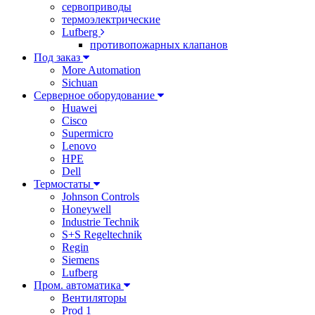
сервоприводы
термоэлектрические
Lufberg
противопожарных клапанов
Под заказ
More Automation
Sichuan
Серверное оборудование
Huawei
Cisco
Supermicro
Lenovo
HPE
Dell
Термостаты
Johnson Controls
Honeywell
Industrie Technik
S+S Regeltechnik
Regin
Siemens
Lufberg
Пром. автоматика
Вентиляторы
Prod 1