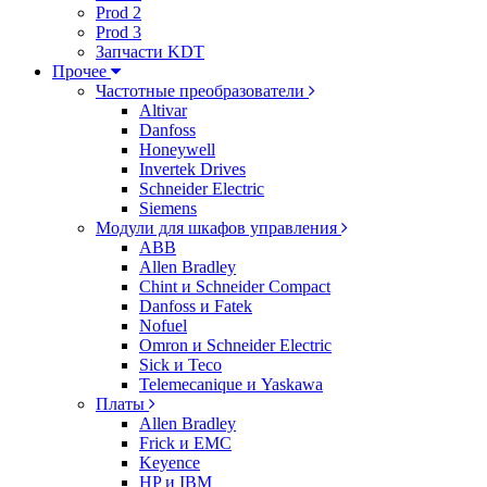
Prod 2
Prod 3
Запчасти KDT
Прочее
Частотные преобразователи
Altivar
Danfoss
Honeywell
Invertek Drives
Schneider Electric
Siemens
Модули для шкафов управления
ABB
Allen Bradley
Chint и Schneider Compact
Danfoss и Fatek
Nofuel
Omron и Schneider Electric
Sick и Teco
Telemecanique и Yaskawa
Платы
Allen Bradley
Frick и EMC
Keyence
HP и IBM