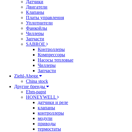
Датчики
Двигатели
Клапаны
Платы управления
Уплотнители
Фанкойлы
Чиллеры
Запчасти
SABROE
Контроллеры
Компрессоры
Насосы тепловые
Чиллеры
Запчасти
Ziehl-Abegg
China stock
Другие бренды
Ebm-papst
HONEYWELL
датчики и реле
клапаны
контроллеры
модули
приводы
термостаты