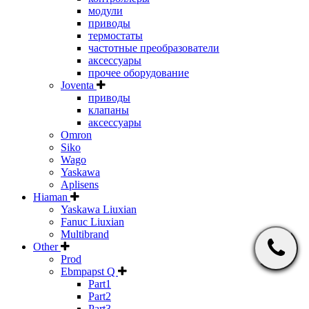
модули
приводы
термостаты
частотные преобразователи
аксессуары
прочее оборудование
Joventa
приводы
клапаны
аксессуары
Omron
Siko
Wago
Yaskawa
Aplisens
Hiaman
Yaskawa Liuxian
Fanuc Liuxian
Multibrand
Other
Prod
Ebmpapst Q
Part1
Part2
Part3