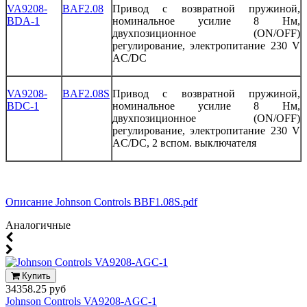
VA9208-
BAF2.08
Привод
с
возвратной
пружиной
,
BDA-1
номинальное
усилие
8
Нм
,
двухпозиционное
(ON/OFF)
регулирование
,
электропитание
230
V
AC/DC
VA9208-
BAF2.08S
Привод
с
возвратной
пружиной
,
BDC-1
номинальное
усилие
8
Нм
,
двухпозиционное
(ON/OFF)
регулирование
,
электропитание
230
V
AC/DC
, 2
вспом
.
выключателя
Описание Johnson Controls BBF1.08S.pdf
Аналогичные
Купить
34358.25 руб
Johnson Controls VA9208-AGC-1