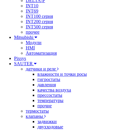
DELTA-P
INT10
INT69
INT100 серия
INT200 серия
INT500 серия
прочее
Mitsubishi
Модули
HMI
Автоматизация
Pixsys
SAUTER
датчики и реле
влажности и точки росы
гигростаты
давления
качества воздуха
прессостаты
температуры
прочие
термостаты
клапаны
задвижки
двухходовые