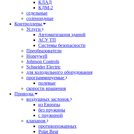
КЛАД
КДМ-2
седельные
соленоидные
Контроллеры
Услуги
Автоматизация зданий
АСУ ТП
Системы безопасности
Преобразователи
Honeywell
Johnson Controls
Schneider Electric
для холодильного оборудования
программируемые
полевые
скорости вращения
Приводы
воздушных заслонок
из Европы
без пружины
с пружиной
клапанов
противопожарных
Polar Bear