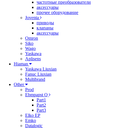
частотные преобразователи
аксессуары
прочее оборудование
Joventa
приводы
клапаны
аксессуары
Omron
Siko
Wago
Yaskawa
Aplisens
Hiaman
Yaskawa Liuxian
Fanuc Liuxian
Multibrand
Other
Prod
Ebmpapst Q
Part1
Part2
Part3
Elko EP
Emko
Datalogic