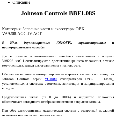
Описание
Johnson Controls BBF1.08S
Категория: Запасные части и аксессуары ОВК
VA9208-AGC-JV ACT
8 Н*м, двухпозиционные (ON/OFF), трехпозиционные и
пропорциональные приводы
Два встроенных вспомогательных линейных выключателя в моделях
VA9208- xxC-1 сигнализируют о достижении крайнего положения, а также
могут использоваться для ограничения угла поворота.
Обеспечивают точное позиционирование шаровых клапанов производства
Johnson Controls серии
VG1000
(типоразмеров DN32 — DN50),
установленных в системах отопления, вентиляции и кондиционирования
воздуха.
Градуированная шкала (от 0 до 100%) и индикатор положения
обеспечивает наглядность отображения степени открытия клапана.
При сбое электропитания механическая система с возвратной пружиной
открывает или закрывает каналы клапана.