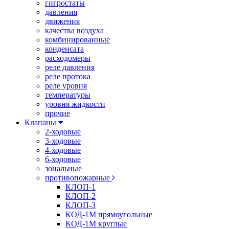
гигростаты
давления
движения
качества воздуха
комбинированные
конденсата
расходомеры
реле давления
реле протока
реле уровня
температуры
уровня жидкости
прочие
Клапаны
2-ходовые
3-ходовые
4-ходовые
6-ходовые
зональные
противопожарные
КЛОП-1
КЛОП-2
КЛОП-3
КОД-1М прямоугольные
КОД-1М круглые