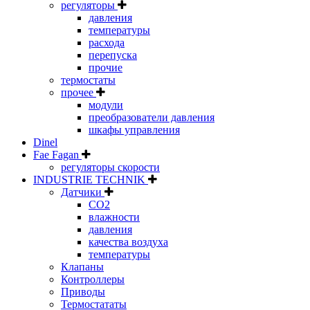
регуляторы
давления
температуры
расхода
перепуска
прочие
термостаты
прочее
модули
преобразователи давления
шкафы управления
Dinel
Fae Fagan
регуляторы скорости
INDUSTRIE TECHNIK
Датчики
CO2
влажности
давления
качества воздуха
температуры
Клапаны
Контроллеры
Приводы
Термостататы