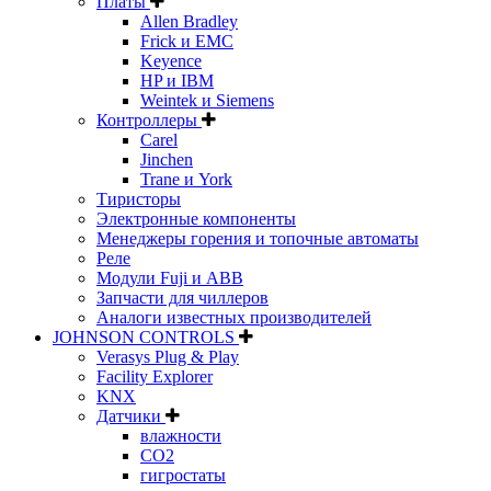
Платы
Allen Bradley
Frick и EMC
Keyence
HP и IBM
Weintek и Siemens
Контроллеры
Carel
Jinchen
Trane и York
Тиристоры
Электронные компоненты
Менеджеры горения и топочные автоматы
Реле
Модули Fuji и ABB
Запчасти для чиллеров
Аналоги известных производителей
JOHNSON CONTROLS
Verasys Plug & Play
Facility Explorer
KNX
Датчики
влажности
CO2
гигростаты