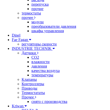
перепуска
прочие
термостаты
прочее
модули
преобразователи давления
шкафы управления
Dinel
Fae Fagan
регуляторы скорости
INDUSTRIE TECHNIK
Датчики
CO2
влажности
давления
качества воздуха
температуры
Клапаны
Контроллеры
Приводы
Термостататы
Прочее
снято с производства
Kriwan