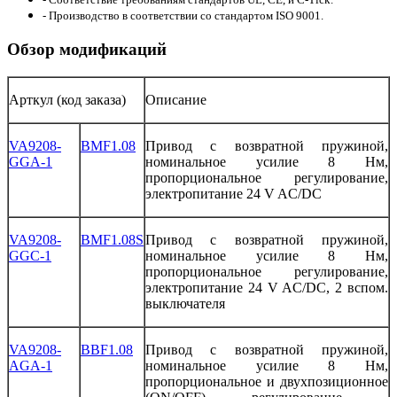
- Производство в соответствии со стандартом ISO 9001.
Обзор модификаций
Арткул (код заказа)
Описание
VA9208-
BMF1.08
Привод
с
возвратной
пружиной
,
GGA-1
номинальное
усилие
8
Нм
,
пропорциональное регулирование
,
электропитание
24
V
AC/DC
VA9208-
BMF1.08S
Привод
с
возвратной
пружиной
,
GGC-1
номинальное
усилие
8
Нм
,
пропорциональное регулирование
,
электропитание
24
V
AC/DC
, 2
вспом
.
выключателя
VA9208-
BBF1.08
Привод
с
возвратной
пружиной
,
AGA-1
номинальное
усилие
8
Нм
,
пропорциональное
и двухпозиционное