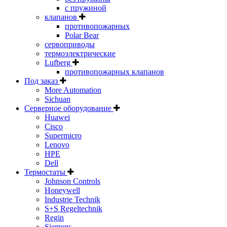
с пружиной
клапанов
противопожарных
Polar Bear
сервоприводы
термоэлектрические
Lufberg
противопожарных клапанов
Под заказ
More Automation
Sichuan
Серверное оборудование
Huawei
Cisco
Supermicro
Lenovo
HPE
Dell
Термостаты
Johnson Controls
Honeywell
Industrie Technik
S+S Regeltechnik
Regin
Siemens