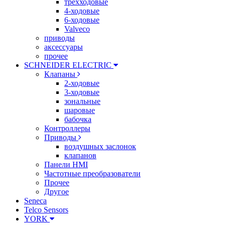
трехходовые
4-ходовые
6-ходовые
Valveco
приводы
аксессуары
прочее
SCHNEIDER ELECTRIC
Клапаны
2-ходовые
3-ходовые
зональные
шаровые
бабочка
Контроллеры
Приводы
воздушных заслонок
клапанов
Панели HMI
Частотные преобразователи
Прочее
Другое
Seneca
Telco Sensors
YORK