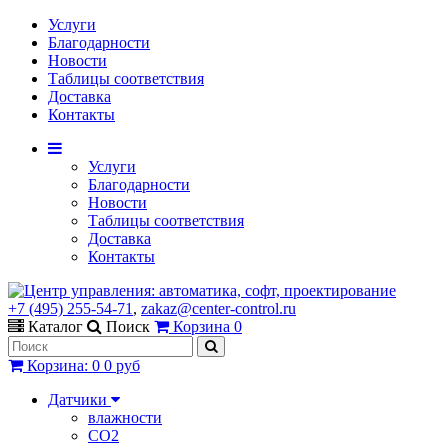
Услуги
Благодарности
Новости
Таблицы соответствия
Доставка
Контакты
Услуги
Благодарности
Новости
Таблицы соответствия
Доставка
Контакты
+7 (495) 255-54-71
,
zakaz@center-control.ru
Каталог
Поиск
Корзина
0
Корзина
:
0
0 руб
Датчики
влажности
CO2