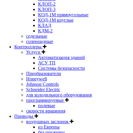
КЛОП-2
КЛОП-3
КОД-1М прямоугольные
КОД-1М круглые
КЛАД
КДМ-2
седельные
соленоидные
Контроллеры
Услуги
Автоматизация зданий
АСУ ТП
Системы безопасности
Преобразователи
Honeywell
Johnson Controls
Schneider Electric
для холодильного оборудования
программируемые
полевые
скорости вращения
Приводы
воздушных заслонок
из Европы
без пружины