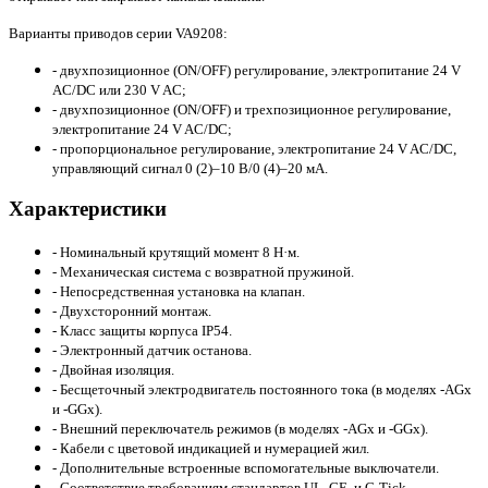
Варианты приводов серии VA9208:
- двухпозиционное (ON/OFF) регулирование, электропитание 24 V
AC/DC или 230 V AC;
- двухпозиционное (ON/OFF) и трехпозиционное регулирование,
электропитание 24 V AC/DC;
- пропорциональное регулирование, электропитание 24 V AC/DC,
управляющий сигнал 0 (2)–10 В/0 (4)–20 мА.
Характеристики
- Номинальный крутящий момент 8 Н·м.
- Механическая система с возвратной пружиной.
- Непосредственная установка на клапан.
- Двухсторонний монтаж.
- Класс защиты корпуса IP54.
- Электронный датчик останова.
- Двойная изоляция.
- Бесщеточный электродвигатель постоянного тока (в моделях -AGx
и -GGx).
- Внешний переключатель режимов (в моделях -AGx и -GGx).
- Кабели с цветовой индикацией и нумерацией жил.
- Дополнительные встроенные вспомогательные выключатели.
- Соответствие требованиям стандартов UL, CE, и C-Tick.