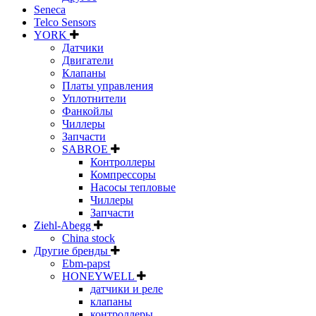
Seneca
Telco Sensors
YORK
Датчики
Двигатели
Клапаны
Платы управления
Уплотнители
Фанкойлы
Чиллеры
Запчасти
SABROE
Контроллеры
Компрессоры
Насосы тепловые
Чиллеры
Запчасти
Ziehl-Abegg
China stock
Другие бренды
Ebm-papst
HONEYWELL
датчики и реле
клапаны
контроллеры