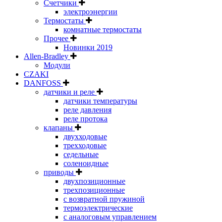
Счетчики
электроэнергии
Термостаты
комнатные термостаты
Прочее
Новинки 2019
Allen-Bradley
Модули
CZAKI
DANFOSS
датчики и реле
датчики температуры
реле давления
реле протока
клапаны
двухходовые
трехходовые
седельные
соленоидные
приводы
двухпозиционные
трехпозиционные
с возвратной пружиной
термоэлектрические
с аналоговым управлением