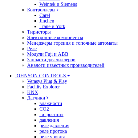
Weintek и Siemens
Контроллеры
Carel
Jinchen
Trane и York
Тиристоры
Электронные компоненты
Менеджеры горения и топочные автоматы
Реле
Модули Fuji и ABB
Запчасти для чиллеров
Аналоги известных производителей
JOHNSON CONTROLS
Verasys Plug & Play
Facility Explorer
KNX
Датчики
влажности
CO2
гигростаты
давления
реле давления
реле протока
реле уровня