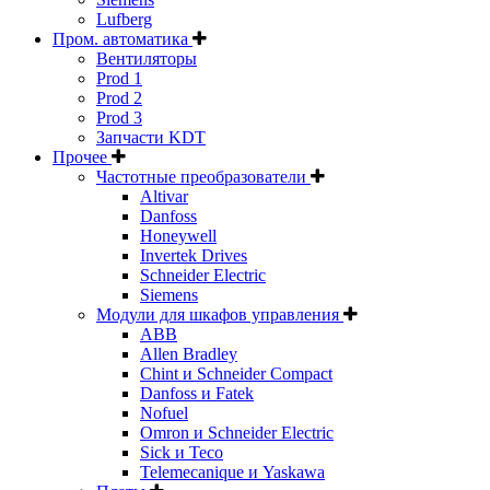
Lufberg
Пром. автоматика
Вентиляторы
Prod 1
Prod 2
Prod 3
Запчасти KDT
Прочее
Частотные преобразователи
Altivar
Danfoss
Honeywell
Invertek Drives
Schneider Electric
Siemens
Модули для шкафов управления
ABB
Allen Bradley
Chint и Schneider Compact
Danfoss и Fatek
Nofuel
Omron и Schneider Electric
Sick и Teco
Telemecanique и Yaskawa