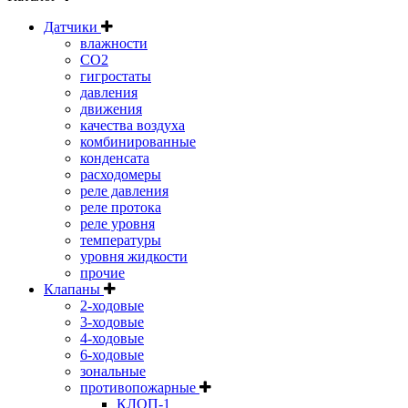
Датчики
влажности
CO2
гигростаты
давления
движения
качества воздуха
комбинированные
конденсата
расходомеры
реле давления
реле протока
реле уровня
температуры
уровня жидкости
прочие
Клапаны
2-ходовые
3-ходовые
4-ходовые
6-ходовые
зональные
противопожарные
КЛОП-1