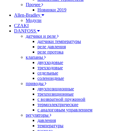
Прочее
Новинки 2019
Allen-Bradley
Модули
CZAKI
DANFOSS
датчики и реле
датчики температуры
реле давления
реле протока
клапаны
двухходовые
трехходовые
седельные
соленоидные
приводы
двухпозиционные
трехпозиционные
с возвратной пружиной
термоэлектрические
с аналоговым управлением
регуляторы
давления
температуры
расхода