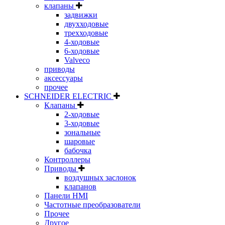
клапаны
задвижки
двухходовые
трехходовые
4-ходовые
6-ходовые
Valveco
приводы
аксессуары
прочее
SCHNEIDER ELECTRIC
Клапаны
2-ходовые
3-ходовые
зональные
шаровые
бабочка
Контроллеры
Приводы
воздушных заслонок
клапанов
Панели HMI
Частотные преобразователи
Прочее
Другое