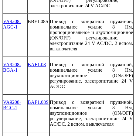
(ON/OFF)
регулирование
,
электропитание
24
V
AC/DC
VA9208-
BBF1.08S
Привод
с
возвратной
пружиной
,
AGC-1
номинальное
усилие
8
Нм
,
пропорциональное
и двухпозиционное
(ON/OFF)
регулирование
,
электропитание
24
V
AC/DC
, 2
вспом
.
выключателя
VA9208-
BAF1.08
Привод
с
возвратной
пружиной
,
BGA-1
номинальное
усилие
8
Нм
,
двухпозиционное
(ON/OFF)
регулирование
,
электропитание
24
V
AC/DC
VA9208-
BAF1.08S
Привод
с
возвратной
пружиной
,
BGC-1
номинальное
усилие
8
Нм
,
двухпозиционное
(ON/OFF)
регулирование
,
электропитание
24
V
AC/DC
, 2
вспом
.
выключателя