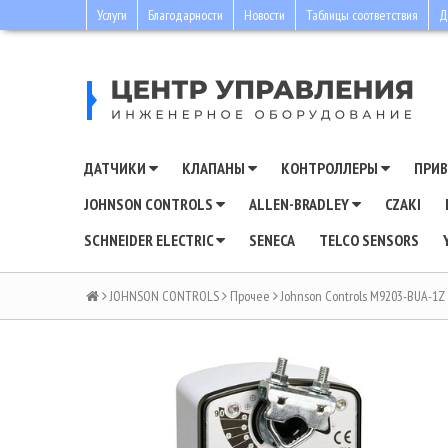
Услуги
Благодарности
Новости
Таблицы соответствия
Д
ДАТЧИКИ
КЛАПАНЫ
КОНТРОЛЛЕРЫ
ПРИ
JOHNSON CONTROLS
ALLEN-BRADLEY
CZAKI
SCHNEIDER ELECTRIC
SENECA
TELCO SENSORS
JOHNSON CONTROLS
Прочее
Johnson Controls M9203-BUA-1Z