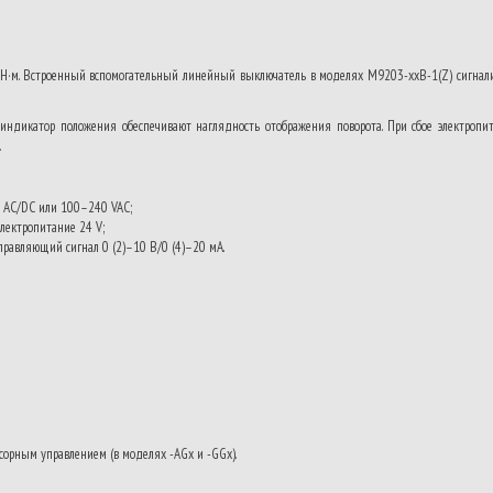
Н·м. Встроенный вспомогательный линейный выключатель в моделях M9203-xxB-1(Z) сигнали
 индикатор положения обеспечивают наглядность отображения поворота. При сбое электропит
.
V AC/DC или 100–240 VAC;
лектропитание 24 V;
правляющий сигнал 0 (2)–10 В/0 (4)–20 мА.
ссорным управлением (в моделях -AGx и -GGx).