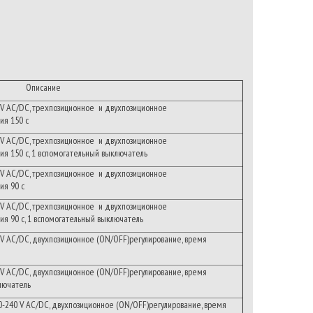
Описание
V
AC/DC
,
трехпозиционное
и
двухпозиционное
ия
150
с
V
AC/DC
,
трехпозиционное
и
двухпозиционное
ия
150
с
, 1
вспомогательный
выключатель
V
AC/DC
,
трехпозиционное
и
двухпозиционное
ия
90
с
V
AC/DC
,
трехпозиционное
и
двухпозиционное
ия
90
с
, 1
вспомогательный
выключатель
V
AC/DC
,
двухпозиционное
(ON/OFF)
регулирование
,
время
V
AC/DC
,
двухпозиционное
(ON/OFF)
регулирование
,
время
лючатель
0-240
V
AC/DC
,
двухпозиционное
(ON/OFF)
регулирование
,
время