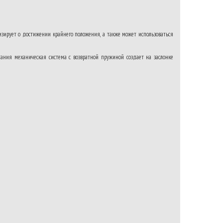
зирует о достижении крайнего положения, а также может использоваться
ания механическая система с возвратной пружиной создает на заслонке