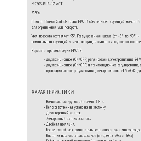
M9203-BUA-1Z ACT.
3 Н*м
Привод Johnson Controls серии M9203 обеспечивает крутящий момент 3 
для ограничения угла поворота.
Угол поворота составляет 95°. Градуированная шкала (от -5° до 90°) и
номинальный крутящий момент, возвращая клапан в исходное положение
Варианты приводов серии М9208:
- двухпозиционное (ON/OFF) регулирование, электропитание 24 
- двухпозиционное (ON/OFF) и трехпозиционное регулирование, э
- пропорциональное регулирование, электропитание 24 V AC/DC, у
ХАРАКТЕРИСТИКИ
- Номинальный крутящий момент 3 Н·м.
- Непосредственная установка на заслонку.
- Двухсторонний монтаж.
- Электронный датчик останова.
- Двойная изоляция.
- Бесщеточный электродвигатель постоянного тока с микропроце
- Внешний переключатель режимов (в моделях -AGx и -GGx).