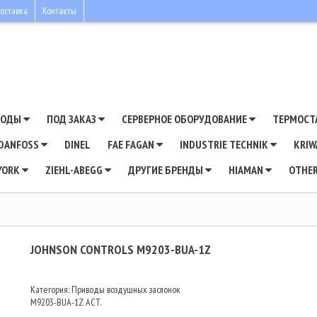
оставка
Контакты
ВОДЫ
ПОД ЗАКАЗ
СЕРВЕРНОЕ ОБОРУДОВАНИЕ
ТЕРМОСТ
DANFOSS
DINEL
FAE FAGAN
INDUSTRIE TECHNIK
KRI
YORK
ZIEHL-ABEGG
ДРУГИЕ БРЕНДЫ
HIAMAN
OTHE
JOHNSON CONTROLS M9203-BUA-1Z
Категория: Приводы воздушных заслонок
M9203-BUA-1Z ACT.