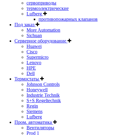
сервоприводы
термоэлектрические
Lufberg
противопожарных клапанов
Под заказ
More Automation
Sichuan
Серверное оборудование
Huawei
Cisco
Supermicro
Lenovo
HPE
Dell
Термостаты
Johnson Controls
Honeywell
Industrie Technik
S+S Regeltechnik
Regin
Siemens
Lufberg
Пром. автоматика
Вентиляторы
Prod 1