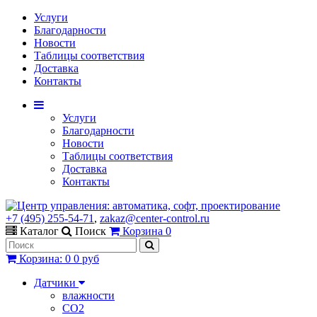
Услуги
Благодарности
Новости
Таблицы соответствия
Доставка
Контакты
Услуги
Благодарности
Новости
Таблицы соответствия
Доставка
Контакты
+7 (495) 255-54-71
,
zakaz@center-control.ru
Каталог
Поиск
Корзина
0
Корзина
:
0
0 руб
Датчики
влажности
CO2