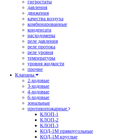
гигростаты
давления
движения
качества воздуха
комбинированные
конденсата
расходомеры
реле давления
реле протока
реле уровня
температуры
уровня жидкости
прочие
Клапаны
2-ходовые
3-ходовые
4-ходовые
6-ходовые
зональные
противопожарные
КЛОП-1
КЛОП-2
КЛОП-3
КОД-1М прямоугольные
КОД-1М круглые