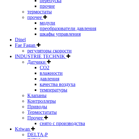
перепуска
прочие
термостаты
прочее
модули
преобразователи давления
шкафы управления
Dinel
Fae Fagan
регуляторы скорости
INDUSTRIE TECHNIK
Датчики
CO2
влажности
давления
качества воздуха
температуры
Клапаны
Контроллеры
Приводы
Термостататы
Прочее
снято с производства
Kriwan
DELTA-P