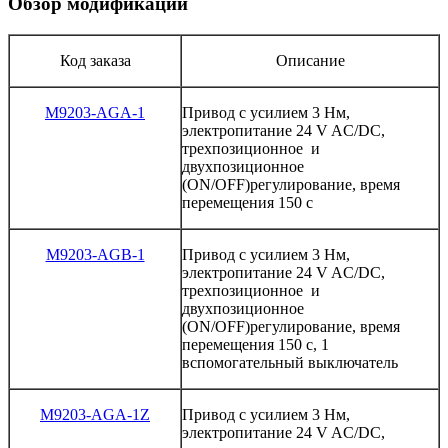
Обзор модификаций
Код заказа
Описание
M9203-AGA-1
Привод
с
усилием
3
Нм
,
электропитание
24
V
AC/DC
,
трехпозиционное
и
двухпозиционное
(ON/OFF)
регулирование
,
время
перемещения
150
с
M9203-AGB-1
Привод
с
усилием
3
Нм
,
электропитание
24
V
AC/DC
,
трехпозиционное
и
двухпозиционное
(ON/OFF)
регулирование
,
время
перемещения
150
с
, 1
вспомогательный
выключатель
M9203-AGA-1Z
Привод
с
усилием
3
Нм
,
электропитание
24
V
AC/DC
,