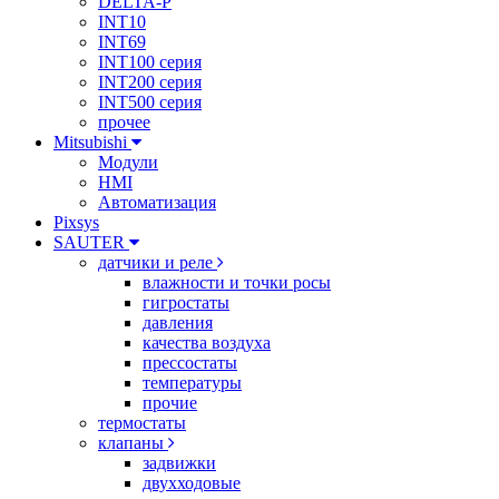
DELTA-P
INT10
INT69
INT100 серия
INT200 серия
INT500 серия
прочее
Mitsubishi
Модули
HMI
Автоматизация
Pixsys
SAUTER
датчики и реле
влажности и точки росы
гигростаты
давления
качества воздуха
прессостаты
температуры
прочие
термостаты
клапаны
задвижки
двухходовые