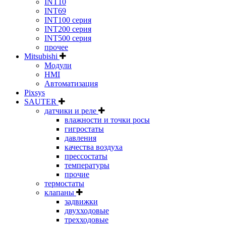
INT10
INT69
INT100 серия
INT200 серия
INT500 серия
прочее
Mitsubishi
Модули
HMI
Автоматизация
Pixsys
SAUTER
датчики и реле
влажности и точки росы
гигростаты
давления
качества воздуха
прессостаты
температуры
прочие
термостаты
клапаны
задвижки
двухходовые
трехходовые