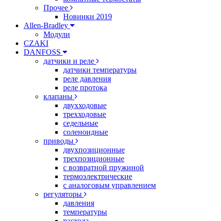
Прочее
Новинки 2019
Allen-Bradley
Модули
CZAKI
DANFOSS
датчики и реле
датчики температуры
реле давления
реле протока
клапаны
двухходовые
трехходовые
седельные
соленоидные
приводы
двухпозиционные
трехпозиционные
с возвратной пружиной
термоэлектрические
с аналоговым управлением
регуляторы
давления
температуры
расхода