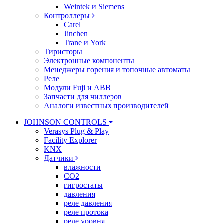
Weintek и Siemens
Контроллеры
Carel
Jinchen
Trane и York
Тиристоры
Электронные компоненты
Менеджеры горения и топочные автоматы
Реле
Модули Fuji и ABB
Запчасти для чиллеров
Аналоги известных производителей
JOHNSON CONTROLS
Verasys Plug & Play
Facility Explorer
KNX
Датчики
влажности
CO2
гигростаты
давления
реле давления
реле протока
реле уровня