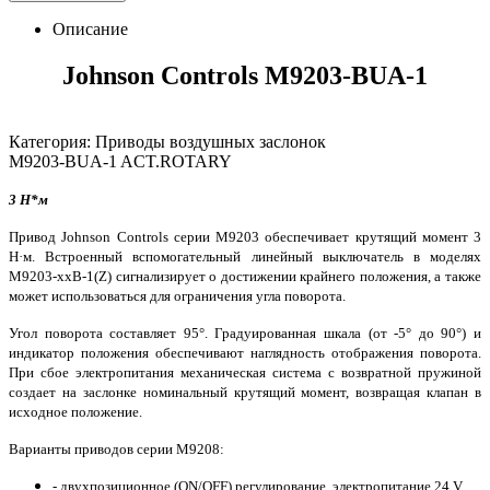
Описание
Johnson Controls M9203-BUA-1
Категория: Приводы воздушных заслонок
M9203-BUA-1 ACT.ROTARY
3 Н*м
Привод Johnson Controls серии M9203 обеспечивает крутящий момент 3
Н·м. Встроенный вспомогательный линейный выключатель в моделях
M9203-xxB-1(Z) сигнализирует о достижении крайнего положения, а также
может использоваться для ограничения угла поворота.
Угол поворота составляет 95°. Градуированная шкала (от -5° до 90°) и
индикатор положения обеспечивают наглядность отображения поворота.
При сбое электропитания механическая система с возвратной пружиной
создает на заслонке номинальный крутящий момент, возвращая клапан в
исходное положение.
Варианты приводов серии М9208:
- двухпозиционное (ON/OFF) регулирование, электропитание 24 V