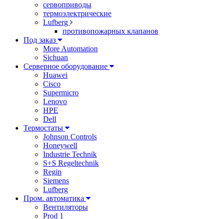
сервоприводы
термоэлектрические
Lufberg
противопожарных клапанов
Под заказ
More Automation
Sichuan
Серверное оборудование
Huawei
Cisco
Supermicro
Lenovo
HPE
Dell
Термостаты
Johnson Controls
Honeywell
Industrie Technik
S+S Regeltechnik
Regin
Siemens
Lufberg
Пром. автоматика
Вентиляторы
Prod 1