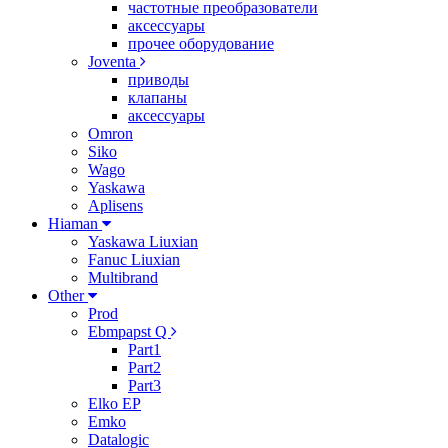
частотные преобразователи
аксессуары
прочее оборудование
Joventa
приводы
клапаны
аксессуары
Omron
Siko
Wago
Yaskawa
Aplisens
Hiaman
Yaskawa Liuxian
Fanuc Liuxian
Multibrand
Other
Prod
Ebmpapst Q
Part1
Part2
Part3
Elko EP
Emko
Datalogic