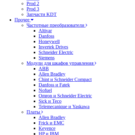
Prod 2
Prod 3
Запчасти KDT
Прочее
Частотные преобразователи
Altivar
Danfoss
Honeywell
Invertek Drives
Schneider Electric
Siemens
Модули для шкафов управления
ABB
Allen Bradley
Chint и Schneider Compact
Danfoss и Fatek
Nofuel
Omron и Schneider Electric
Sick и Teco
Telemecanique и Yaskawa
Платы
Allen Bradley
Frick и EMC
Keyence
HP и IBM