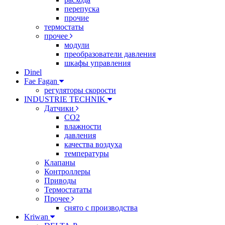
перепуска
прочие
термостаты
прочее
модули
преобразователи давления
шкафы управления
Dinel
Fae Fagan
регуляторы скорости
INDUSTRIE TECHNIK
Датчики
CO2
влажности
давления
качества воздуха
температуры
Клапаны
Контроллеры
Приводы
Термостататы
Прочее
снято с производства
Kriwan