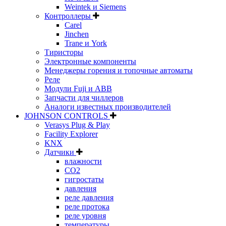
Weintek и Siemens
Контроллеры
Carel
Jinchen
Trane и York
Тиристоры
Электронные компоненты
Менеджеры горения и топочные автоматы
Реле
Модули Fuji и ABB
Запчасти для чиллеров
Аналоги известных производителей
JOHNSON CONTROLS
Verasys Plug & Play
Facility Explorer
KNX
Датчики
влажности
CO2
гигростаты
давления
реле давления
реле протока
реле уровня
температуры