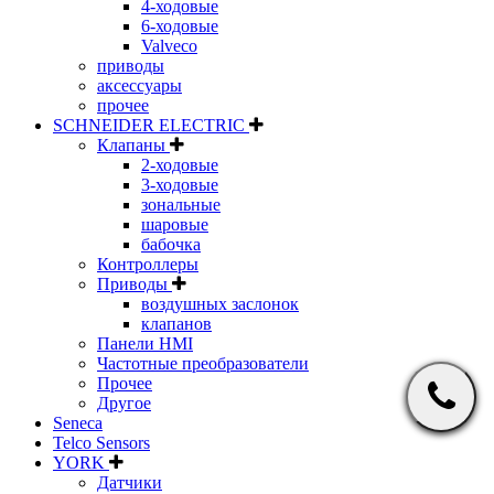
4-ходовые
6-ходовые
Valveco
приводы
аксессуары
прочее
SCHNEIDER ELECTRIC
Клапаны
2-ходовые
3-ходовые
зональные
шаровые
бабочка
Контроллеры
Приводы
воздушных заслонок
клапанов
Панели HMI
Частотные преобразователи
Прочее
Другое
Seneca
Telco Sensors
YORK
Датчики