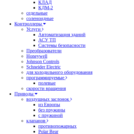
КЛАД
КДМ-2
седельные
соленоидные
Контроллеры
Услуги
Автоматизация зданий
АСУ ТП
Системы безопасности
Преобразователи
Honeywell
Johnson Controls
Schneider Electric
для холодильного оборудования
программируемые
полевые
скорости вращения
Приводы
воздушных заслонок
из Европы
без пружины
с пружиной
клапанов
противопожарных
Polar Bear