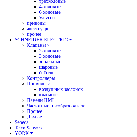
трехходовые
4-ходовые
6-ходовые
Valveco
приводы
аксессуары
прочее
SCHNEIDER ELECTRIC
Клапаны
2-ходовые
3-ходовые
зональные
шаровые
бабочка
Контроллеры
Приводы
воздушных заслонок
клапанов
Панели HMI
Частотные преобразователи
Прочее
Другое
Seneca
Telco Sensors
YORK