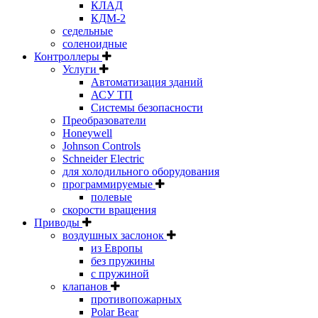
КЛАД
КДМ-2
седельные
соленоидные
Контроллеры
Услуги
Автоматизация зданий
АСУ ТП
Системы безопасности
Преобразователи
Honeywell
Johnson Controls
Schneider Electric
для холодильного оборудования
программируемые
полевые
скорости вращения
Приводы
воздушных заслонок
из Европы
без пружины
с пружиной
клапанов
противопожарных
Polar Bear