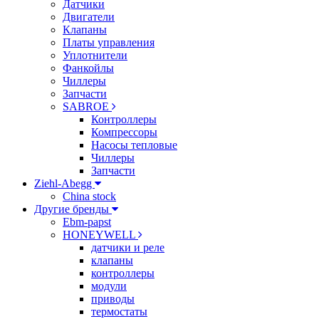
Датчики
Двигатели
Клапаны
Платы управления
Уплотнители
Фанкойлы
Чиллеры
Запчасти
SABROE
Контроллеры
Компрессоры
Насосы тепловые
Чиллеры
Запчасти
Ziehl-Abegg
China stock
Другие бренды
Ebm-papst
HONEYWELL
датчики и реле
клапаны
контроллеры
модули
приводы
термостаты