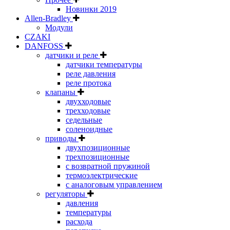
Новинки 2019
Allen-Bradley
Модули
CZAKI
DANFOSS
датчики и реле
датчики температуры
реле давления
реле протока
клапаны
двухходовые
трехходовые
седельные
соленоидные
приводы
двухпозиционные
трехпозиционные
с возвратной пружиной
термоэлектрические
с аналоговым управлением
регуляторы
давления
температуры
расхода