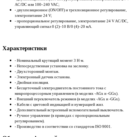
AC/DC или 100–240 VAC;
- двухпозиционное (ON/OFF) и трехпозиционное регулирование,
электропитание 24 V;
- пропорциональное регулирование, электропитание 24 V AC/DC,
управляющий сигнал 0 (2)–10 В/0 (4)–20 мА.
Характеристики
- Номинальный крутящий момент 3 Н·м.
- Непосредственная установка на заслонку.
- Двухсторонний монтаж.
- Электронный датчик останова.
- Двойная изоляция.
- Бесщеточный электродвигатель постоянного тока с
микропроцессорным управлением (в моделях -AGx и -GGx).
- Внешний переключатель режимов (в моделях -AGx и -GGx).
- Кабели с цветовой индикацией и нумерацией жил.
- Дополнительный встроенный вспомогательный выключатель.
- Ручное управление (в приводах с пропорциональным
регулированием).
- Производство в соответствии со стандартом ISO 9001.