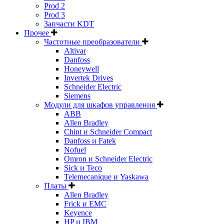
Prod 2
Prod 3
Запчасти KDT
Прочее
Частотные преобразователи
Altivar
Danfoss
Honeywell
Invertek Drives
Schneider Electric
Siemens
Модули для шкафов управления
ABB
Allen Bradley
Chint и Schneider Compact
Danfoss и Fatek
Nofuel
Omron и Schneider Electric
Sick и Teco
Telemecanique и Yaskawa
Платы
Allen Bradley
Frick и EMC
Keyence
HP и IBM