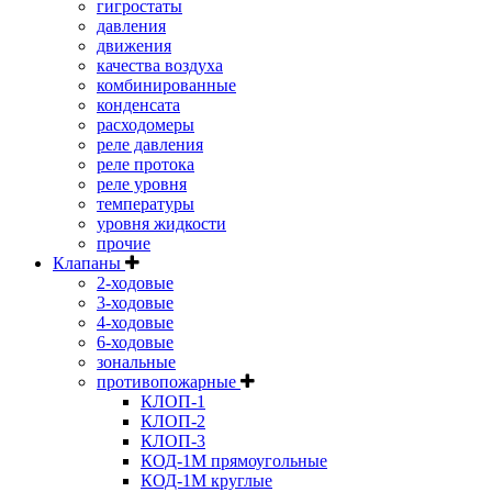
гигростаты
давления
движения
качества воздуха
комбинированные
конденсата
расходомеры
реле давления
реле протока
реле уровня
температуры
уровня жидкости
прочие
Клапаны
2-ходовые
3-ходовые
4-ходовые
6-ходовые
зональные
противопожарные
КЛОП-1
КЛОП-2
КЛОП-3
КОД-1М прямоугольные
КОД-1М круглые