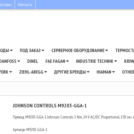
оставка
Контакты
ВОДЫ
ПОД ЗАКАЗ
СЕРВЕРНОЕ ОБОРУДОВАНИЕ
ТЕРМОСТ
DANFOSS
DINEL
FAE FAGAN
INDUSTRIE TECHNIK
KRI
YORK
ZIEHL-ABEGG
ДРУГИЕ БРЕНДЫ
HIAMAN
OTHE
JOHNSON CONTROLS M9203-GGA-1
Привод M9203-GGA-1 Johnson Controls. 3 Nm, 24 V AC/DC Proportional, 150 sec.
Артикул:
M9203-GGA-1