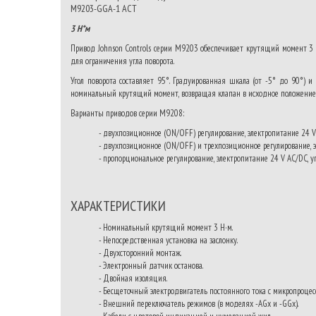
M9203-GGA-1 ACT
3 Н*м
Привод Johnson Controls серии M9203 обеспечивает крутящий момент 3 
для ограничения угла поворота.
Угол поворота составляет 95°. Градуированная шкала (от -5° до 90°) и
номинальный крутящий момент, возвращая клапан в исходное положение
Варианты приводов серии М9208:
- двухпозиционное (ON/OFF) регулирование, электропитание 24 
- двухпозиционное (ON/OFF) и трехпозиционное регулирование, э
- пропорциональное регулирование, электропитание 24 V AC/DC, у
ХАРАКТЕРИСТИКИ
- Номинальный крутящий момент 3 Н·м.
- Непосредственная установка на заслонку.
- Двухсторонний монтаж.
- Электронный датчик останова.
- Двойная изоляция.
- Бесщеточный электродвигатель постоянного тока с микропроце
- Внешний переключатель режимов (в моделях -AGx и -GGx).