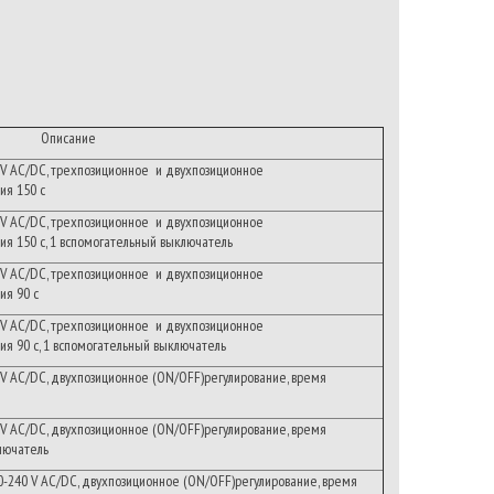
Описание
V
AC/DC
,
трехпозиционное
и
двухпозиционное
ия
150
с
V
AC/DC
,
трехпозиционное
и
двухпозиционное
ия
150
с
, 1
вспомогательный
выключатель
V
AC/DC
,
трехпозиционное
и
двухпозиционное
ия
90
с
V
AC/DC
,
трехпозиционное
и
двухпозиционное
ия
90
с
, 1
вспомогательный
выключатель
V
AC/DC
,
двухпозиционное
(ON/OFF)
регулирование
,
время
V
AC/DC
,
двухпозиционное
(ON/OFF)
регулирование
,
время
лючатель
0-240
V
AC/DC
,
двухпозиционное
(ON/OFF)
регулирование
,
время