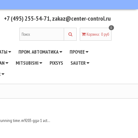
+7 (495) 255-54-71
,
zakaz@center-control.ru
0
Корзина
:
0 руб
АТЫ
ПРОМ. АВТОМАТИКА
ПРОЧЕЕ
WAN
MITSUBISHI
PIXSYS
SAUTER
R
 running time. m9203-gga-1 act…