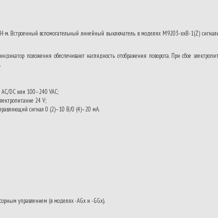
Н·м. Встроенный вспомогательный линейный выключатель в моделях M9203-xxB-1(Z) сигнали
 индикатор положения обеспечивают наглядность отображения поворота. При сбое электропит
.
V AC/DC или 100–240 VAC;
лектропитание 24 V;
правляющий сигнал 0 (2)–10 В/0 (4)–20 мА.
ссорным управлением (в моделях -AGx и -GGx).