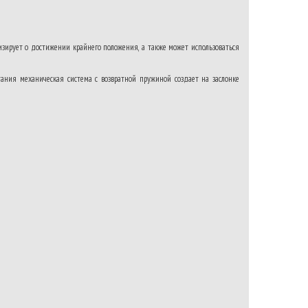
зирует о достижении крайнего положения, а также может использоваться
ания механическая система с возвратной пружиной создает на заслонке