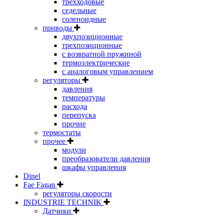
трехходовые
седельные
соленоидные
приводы
двухпозиционные
трехпозиционные
с возвратной пружиной
термоэлектрические
с аналоговым управлением
регуляторы
давления
температуры
расхода
перепуска
прочие
термостаты
прочее
модули
преобразователи давления
шкафы управления
Dinel
Fae Fagan
регуляторы скорости
INDUSTRIE TECHNIK
Датчики