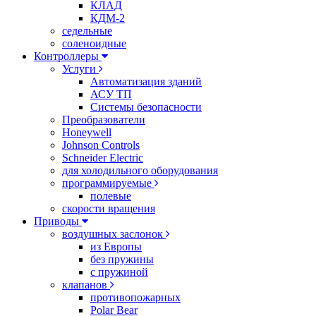
КЛАД
КДМ-2
седельные
соленоидные
Контроллеры
Услуги
Автоматизация зданий
АСУ ТП
Системы безопасности
Преобразователи
Honeywell
Johnson Controls
Schneider Electric
для холодильного оборудования
программируемые
полевые
скорости вращения
Приводы
воздушных заслонок
из Европы
без пружины
с пружиной
клапанов
противопожарных
Polar Bear