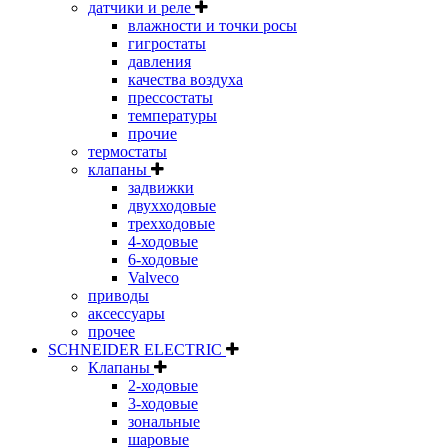
датчики и реле
влажности и точки росы
гигростаты
давления
качества воздуха
прессостаты
температуры
прочие
термостаты
клапаны
задвижки
двухходовые
трехходовые
4-ходовые
6-ходовые
Valveco
приводы
аксессуары
прочее
SCHNEIDER ELECTRIC
Клапаны
2-ходовые
3-ходовые
зональные
шаровые