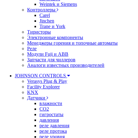
Weintek и Siemens
Контроллеры
Carel
Jinchen
Trane и York
Тиристоры
Электронные компоненты
Менеджеры горения и топочные автоматы
Реле
Модули Fuji и ABB
Запчасти для чиллеров
Аналоги известных производителей
JOHNSON CONTROLS
Verasys Plug & Play
Facility Explorer
KNX
Датчики
влажности
CO2
гигростаты
давления
реле давления
реле протока
реле уровня