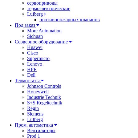
сервоприводы
термоэлектрические
Lufberg
противопожарных клапанов
Под заказ
More Automation
Sichuan
Серверное оборудование
Huawei
Cisco
Supermicro
Lenovo
HPE
Dell
Термостаты
Johnson Controls
Honeywell
Industrie Technik
S+S Regeltechnik
Regin
Siemens
Lufberg
Пром. автоматика
Вентиляторы
Prod 1