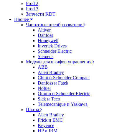
Prod 2
Prod 3
Запчасти KDT
Прочее
Частотные преобразователи
Altivar
Danfoss
Honeywell
Invertek Drives
Schneider Electric
Siemens
Модули для шкафов управления
ABB
Allen Bradley
Chint и Schneider Compact
Danfoss и Fatek
Nofuel
Omron и Schneider Electric
Sick и Teco
Telemecanique и Yaskawa
Платы
Allen Bradley
Frick и EMC
Keyence
HP и IBM