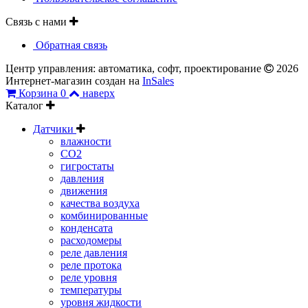
Связь с нами
Обратная связь
Центр управления: автоматика, софт, проектирование
2026
Интернет-магазин создан на
InSales
Корзина
0
наверх
Каталог
Датчики
влажности
CO2
гигростаты
давления
движения
качества воздуха
комбинированные
конденсата
расходомеры
реле давления
реле протока
реле уровня
температуры
уровня жидкости