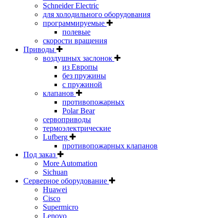
Schneider Electric
для холодильного оборудования
программируемые
полевые
скорости вращения
Приводы
воздушных заслонок
из Европы
без пружины
с пружиной
клапанов
противопожарных
Polar Bear
сервоприводы
термоэлектрические
Lufberg
противопожарных клапанов
Под заказ
More Automation
Sichuan
Серверное оборудование
Huawei
Cisco
Supermicro
Lenovo