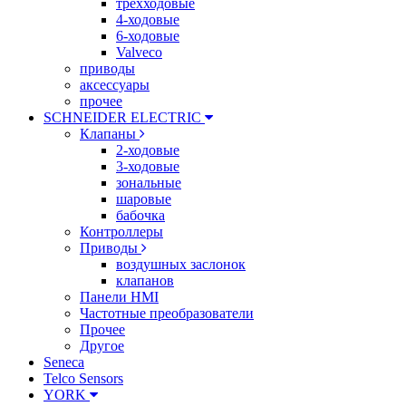
трехходовые
4-ходовые
6-ходовые
Valveco
приводы
аксессуары
прочее
SCHNEIDER ELECTRIC
Клапаны
2-ходовые
3-ходовые
зональные
шаровые
бабочка
Контроллеры
Приводы
воздушных заслонок
клапанов
Панели HMI
Частотные преобразователи
Прочее
Другое
Seneca
Telco Sensors
YORK