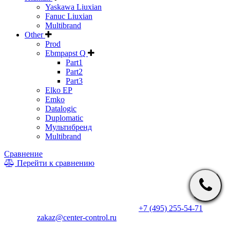
Yaskawa Liuxian
Fanuc Liuxian
Multibrand
Other
Prod
Ebmpapst Q
Part1
Part2
Part3
Elko EP
Emko
Datalogic
Duplomatic
Мультибренд
Multibrand
Сравнение
Перейти к сравнению
* Информация на сайте не является публичной офертой. Цены
и характеристики товаров могут быть изменены
производителем в одностороннем порядке. Актуальную цену
уточняйте у менеджеров по телефону
+7 (495) 255-54-71
, либо
по почте
zakaz@center-control.ru