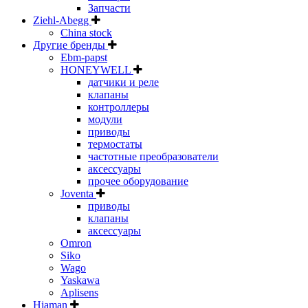
Запчасти
Ziehl-Abegg
China stock
Другие бренды
Ebm-papst
HONEYWELL
датчики и реле
клапаны
контроллеры
модули
приводы
термостаты
частотные преобразователи
аксессуары
прочее оборудование
Joventa
приводы
клапаны
аксессуары
Omron
Siko
Wago
Yaskawa
Aplisens
Hiaman