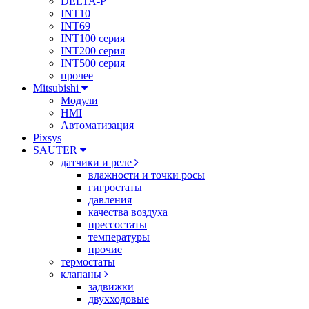
DELTA-P
INT10
INT69
INT100 серия
INT200 серия
INT500 серия
прочее
Mitsubishi
Модули
HMI
Автоматизация
Pixsys
SAUTER
датчики и реле
влажности и точки росы
гигростаты
давления
качества воздуха
прессостаты
температуры
прочие
термостаты
клапаны
задвижки
двухходовые