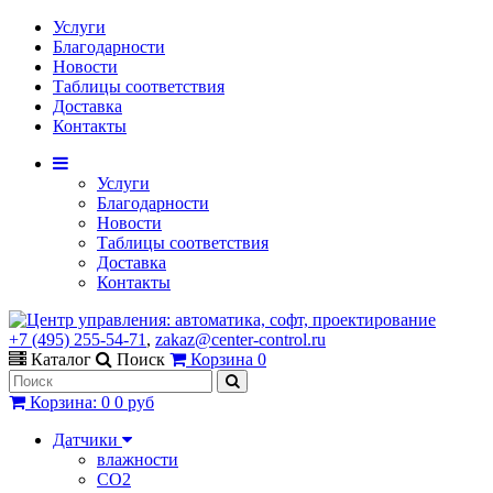
Услуги
Благодарности
Новости
Таблицы соответствия
Доставка
Контакты
Услуги
Благодарности
Новости
Таблицы соответствия
Доставка
Контакты
+7 (495) 255-54-71
,
zakaz@center-control.ru
Каталог
Поиск
Корзина
0
Корзина
:
0
0 руб
Датчики
влажности
CO2