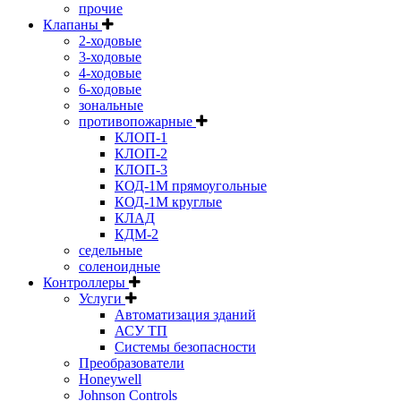
прочие
Клапаны
2-ходовые
3-ходовые
4-ходовые
6-ходовые
зональные
противопожарные
КЛОП-1
КЛОП-2
КЛОП-3
КОД-1М прямоугольные
КОД-1М круглые
КЛАД
КДМ-2
седельные
соленоидные
Контроллеры
Услуги
Автоматизация зданий
АСУ ТП
Системы безопасности
Преобразователи
Honeywell
Johnson Controls