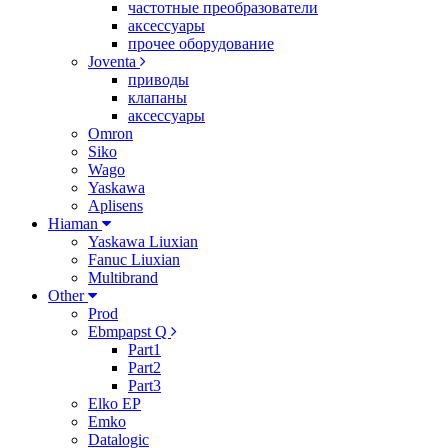
частотные преобразователи
аксессуары
прочее оборудование
Joventa
приводы
клапаны
аксессуары
Omron
Siko
Wago
Yaskawa
Aplisens
Hiaman
Yaskawa Liuxian
Fanuc Liuxian
Multibrand
Other
Prod
Ebmpapst Q
Part1
Part2
Part3
Elko EP
Emko
Datalogic