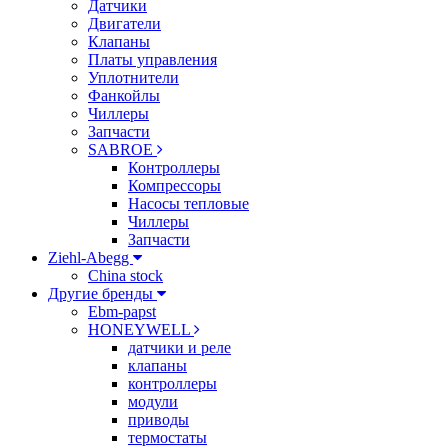
Датчики
Двигатели
Клапаны
Платы управления
Уплотнители
Фанкойлы
Чиллеры
Запчасти
SABROE
Контроллеры
Компрессоры
Насосы тепловые
Чиллеры
Запчасти
Ziehl-Abegg
China stock
Другие бренды
Ebm-papst
HONEYWELL
датчики и реле
клапаны
контроллеры
модули
приводы
термостаты