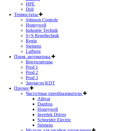
HPE
Dell
Термостаты
Johnson Controls
Honeywell
Industrie Technik
S+S Regeltechnik
Regin
Siemens
Lufberg
Пром. автоматика
Вентиляторы
Prod 1
Prod 2
Prod 3
Запчасти KDT
Прочее
Частотные преобразователи
Altivar
Danfoss
Honeywell
Invertek Drives
Schneider Electric
Siemens
Модули для шкафов управления