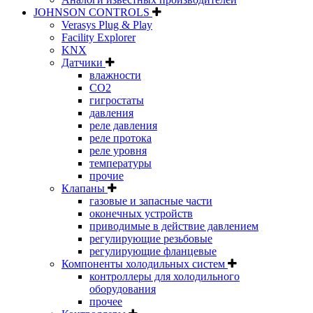
JOHNSON CONTROLS
Verasys Plug & Play
Facility Explorer
KNX
Датчики
влажности
CO2
гигростаты
давления
реле давления
реле протока
реле уровня
температуры
прочие
Клапаны
газовые и запасные части
оконечных устройств
приводимые в действие давлением
регулирующие резьбовые
регулирующие фланцевые
Компоненты холодильных систем
контроллеры для холодильного
оборудования
прочее