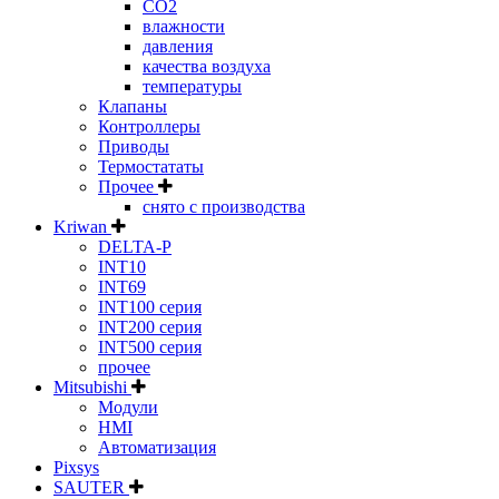
CO2
влажности
давления
качества воздуха
температуры
Клапаны
Контроллеры
Приводы
Термостататы
Прочее
снято с производства
Kriwan
DELTA-P
INT10
INT69
INT100 серия
INT200 серия
INT500 серия
прочее
Mitsubishi
Модули
HMI
Автоматизация
Pixsys
SAUTER