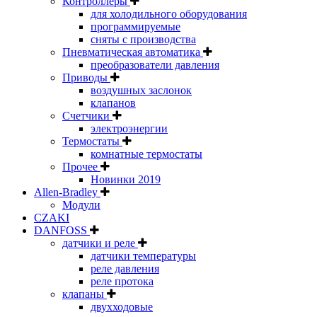
Контроллеры
для холодильного оборудования
программируемые
сняты с производства
Пневматическая автоматика
преобразователи давления
Приводы
воздушных заслонок
клапанов
Счетчики
электроэнергии
Термостаты
комнатные термостаты
Прочее
Новинки 2019
Allen-Bradley
Модули
CZAKI
DANFOSS
датчики и реле
датчики температуры
реле давления
реле протока
клапаны
двухходовые