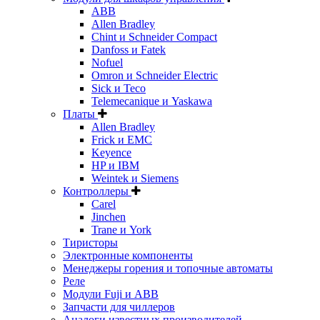
ABB
Allen Bradley
Chint и Schneider Compact
Danfoss и Fatek
Nofuel
Omron и Schneider Electric
Sick и Teco
Telemecanique и Yaskawa
Платы
Allen Bradley
Frick и EMC
Keyence
HP и IBM
Weintek и Siemens
Контроллеры
Carel
Jinchen
Trane и York
Тиристоры
Электронные компоненты
Менеджеры горения и топочные автоматы
Реле
Модули Fuji и ABB
Запчасти для чиллеров
Аналоги известных производителей