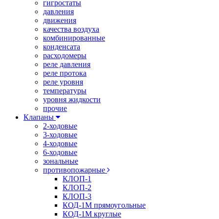
гигростаты
давления
движения
качества воздуха
комбинированные
конденсата
расходомеры
реле давления
реле протока
реле уровня
температуры
уровня жидкости
прочие
Клапаны
2-ходовые
3-ходовые
4-ходовые
6-ходовые
зональные
противопожарные
КЛОП-1
КЛОП-2
КЛОП-3
КОД-1М прямоугольные
КОД-1М круглые