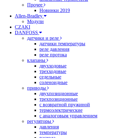
Прочее
Новинки 2019
Allen-Bradley
Модули
CZAKI
DANFOSS
датчики и реле
датчики температуры
реле давления
реле протока
клапаны
двухходовые
трехходовые
седельные
соленоидные
приводы
двухпозиционные
трехпозиционные
с возвратной пружиной
термоэлектрические
с аналоговым управлением
регуляторы
давления
температуры
расхода