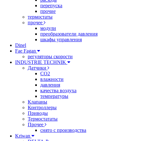
перепуска
прочие
термостаты
прочее
модули
преобразователи давления
шкафы управления
Dinel
Fae Fagan
регуляторы скорости
INDUSTRIE TECHNIK
Датчики
CO2
влажности
давления
качества воздуха
температуры
Клапаны
Контроллеры
Приводы
Термостататы
Прочее
снято с производства
Kriwan