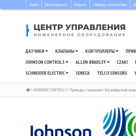
Услуги
Благодарности
Новости
Таблицы соответствия
Д
ДАТЧИКИ
КЛАПАНЫ
КОНТРОЛЛЕРЫ
ПРИ
JOHNSON CONTROLS
ALLEN-BRADLEY
CZAKI
SCHNEIDER ELECTRIC
SENECA
TELCO SENSORS
JOHNSON CONTROLS
Приводы
клапанов
без возвратной пру