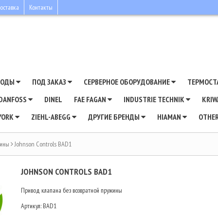
оставка
Контакты
ВОДЫ
ПОД ЗАКАЗ
СЕРВЕРНОЕ ОБОРУДОВАНИЕ
ТЕРМОСТ
DANFOSS
DINEL
FAE FAGAN
INDUSTRIE TECHNIK
KRI
YORK
ZIEHL-ABEGG
ДРУГИЕ БРЕНДЫ
HIAMAN
OTHE
жины
Johnson Controls BAD1
JOHNSON CONTROLS BAD1
Привод клапана без возвратной пружины
Артикул:
BAD1