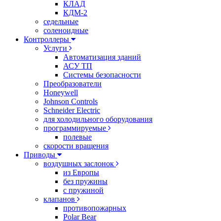
КЛАД
КДМ-2
седельные
соленоидные
Контроллеры
Услуги
Автоматизация зданий
АСУ ТП
Системы безопасности
Преобразователи
Honeywell
Johnson Controls
Schneider Electric
для холодильного оборудования
программируемые
полевые
скорости вращения
Приводы
воздушных заслонок
из Европы
без пружины
с пружиной
клапанов
противопожарных
Polar Bear