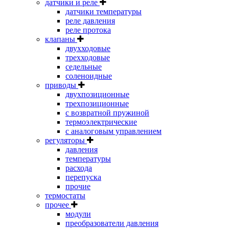
датчики и реле
датчики температуры
реле давления
реле протока
клапаны
двухходовые
трехходовые
седельные
соленоидные
приводы
двухпозиционные
трехпозиционные
с возвратной пружиной
термоэлектрические
с аналоговым управлением
регуляторы
давления
температуры
расхода
перепуска
прочие
термостаты
прочее
модули
преобразователи давления