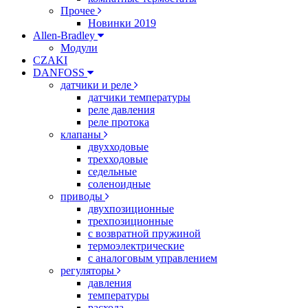
Прочее
Новинки 2019
Allen-Bradley
Модули
CZAKI
DANFOSS
датчики и реле
датчики температуры
реле давления
реле протока
клапаны
двухходовые
трехходовые
седельные
соленоидные
приводы
двухпозиционные
трехпозиционные
с возвратной пружиной
термоэлектрические
с аналоговым управлением
регуляторы
давления
температуры
расхода