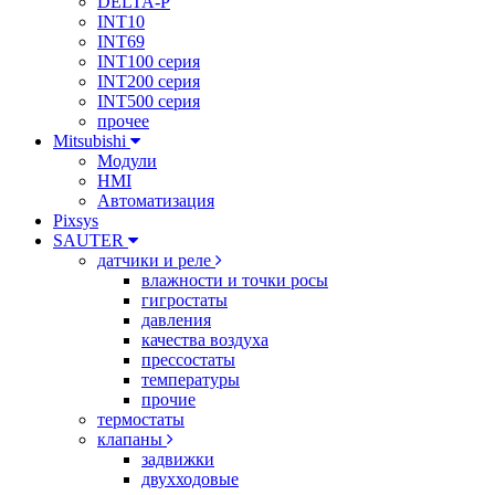
DELTA-P
INT10
INT69
INT100 серия
INT200 серия
INT500 серия
прочее
Mitsubishi
Модули
HMI
Автоматизация
Pixsys
SAUTER
датчики и реле
влажности и точки росы
гигростаты
давления
качества воздуха
прессостаты
температуры
прочие
термостаты
клапаны
задвижки
двухходовые