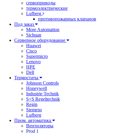
сервоприводы
термоэлектрические
Lufberg
противопожарных клапанов
Под заказ
More Automation
Sichuan
Серверное оборудование
Huawei
Cisco
Supermicro
Lenovo
HPE
Dell
Термостаты
Johnson Controls
Honeywell
Industrie Technik
S+S Regeltechnik
Regin
Siemens
Lufberg
Пром. автоматика
Вентиляторы
Prod 1