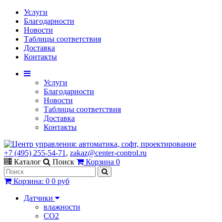
Услуги
Благодарности
Новости
Таблицы соответствия
Доставка
Контакты
Услуги
Благодарности
Новости
Таблицы соответствия
Доставка
Контакты
+7 (495) 255-54-71
,
zakaz@center-control.ru
Каталог
Поиск
Корзина
0
Корзина
:
0
0 руб
Датчики
влажности
CO2