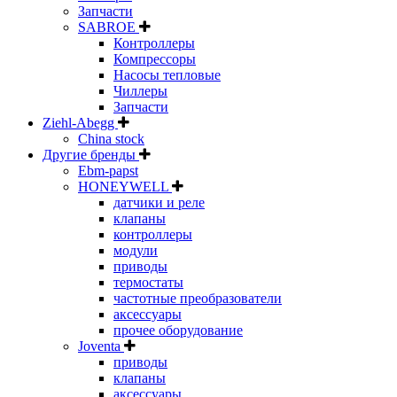
Запчасти
SABROE
Контроллеры
Компрессоры
Насосы тепловые
Чиллеры
Запчасти
Ziehl-Abegg
China stock
Другие бренды
Ebm-papst
HONEYWELL
датчики и реле
клапаны
контроллеры
модули
приводы
термостаты
частотные преобразователи
аксессуары
прочее оборудование
Joventa
приводы
клапаны
аксессуары