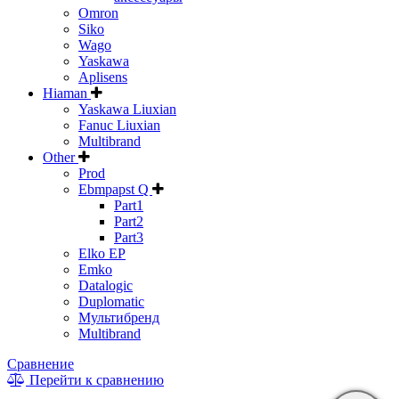
Omron
Siko
Wago
Yaskawa
Aplisens
Hiaman
Yaskawa Liuxian
Fanuc Liuxian
Multibrand
Other
Prod
Ebmpapst Q
Part1
Part2
Part3
Elko EP
Emko
Datalogic
Duplomatic
Мультибренд
Multibrand
Сравнение
Перейти к сравнению