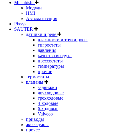
Mitsubishi
Модули
HMI
Автоматизация
Pixsys
SAUTER
датчики и реле
влажности и точки росы
гигростаты
давления
качества воздуха
прессостаты
температуры
прочие
термостаты
клапаны
задвижки
двухходовые
трехходовые
4-ходовые
6-ходовые
Valveco
приводы
аксессуары
прочее