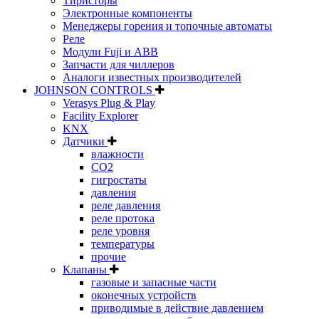
Тиристоры
Электронные компоненты
Менеджеры горения и топочные автоматы
Реле
Модули Fuji и ABB
Запчасти для чиллеров
Аналоги известных производителей
JOHNSON CONTROLS
Verasys Plug & Play
Facility Explorer
KNX
Датчики
влажности
CO2
гигростаты
давления
реле давления
реле протока
реле уровня
температуры
прочие
Клапаны
газовые и запасные части
оконечных устройств
приводимые в действие давлением