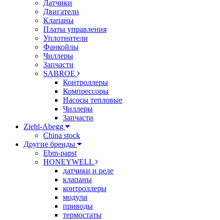
Датчики
Двигатели
Клапаны
Платы управления
Уплотнители
Фанкойлы
Чиллеры
Запчасти
SABROE
Контроллеры
Компрессоры
Насосы тепловые
Чиллеры
Запчасти
Ziehl-Abegg
China stock
Другие бренды
Ebm-papst
HONEYWELL
датчики и реле
клапаны
контроллеры
модули
приводы
термостаты