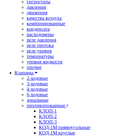
гигростаты
давления
движения
качества воздуха
комбинированные
конденсата
расходомеры
реле давления
реле протока
реле уровня
температуры
уровня жидкости
прочие
Клапаны
2-ходовые
3-ходовые
4-ходовые
6-ходовые
зональные
противопожарные
КЛОП-1
КЛОП-2
КЛОП-3
КОД-1М прямоугольные
КОД-1М круглые