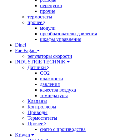
перепуска
прочие
термостаты
прочее
модули
преобразователи давления
шкафы управления
Dinel
Fae Fagan
регуляторы скорости
INDUSTRIE TECHNIK
Датчики
CO2
влажности
давления
качества воздуха
температуры
Клапаны
Контроллеры
Приводы
Термостататы
Прочее
снято с производства
Kriwan