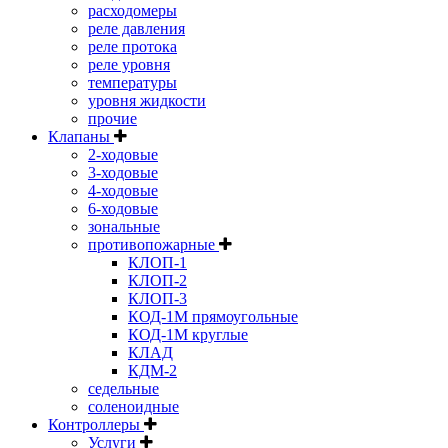
расходомеры
реле давления
реле протока
реле уровня
температуры
уровня жидкости
прочие
Клапаны
2-ходовые
3-ходовые
4-ходовые
6-ходовые
зональные
противопожарные
КЛОП-1
КЛОП-2
КЛОП-3
КОД-1М прямоугольные
КОД-1М круглые
КЛАД
КДМ-2
седельные
соленоидные
Контроллеры
Услуги