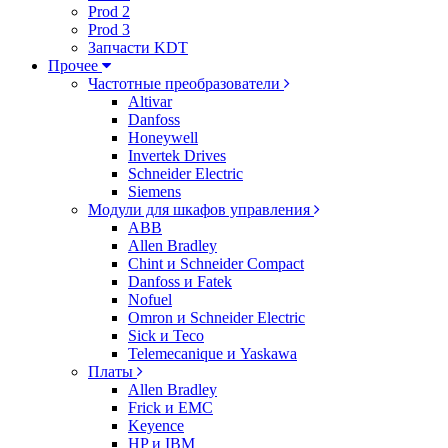
Prod 2
Prod 3
Запчасти KDT
Прочее
Частотные преобразователи
Altivar
Danfoss
Honeywell
Invertek Drives
Schneider Electric
Siemens
Модули для шкафов управления
ABB
Allen Bradley
Chint и Schneider Compact
Danfoss и Fatek
Nofuel
Omron и Schneider Electric
Sick и Teco
Telemecanique и Yaskawa
Платы
Allen Bradley
Frick и EMC
Keyence
HP и IBM