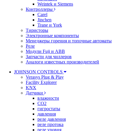
Weintek и Siemens
Контроллеры
Carel
Jinchen
Trane и York
Тиристоры
Электронные компоненты
Менеджеры горения и топочные автоматы
Реле
Модули Fuji и ABB
Запчасти для чиллеров
Аналоги известных производителей
JOHNSON CONTROLS
Verasys Plug & Play
Facility Explorer
KNX
Датчики
влажности
CO2
гигростаты
давления
реле давления
реле протока
реле уровня