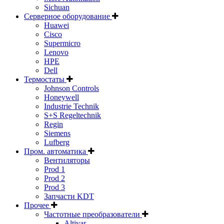
Sichuan
Серверное оборудование
Huawei
Cisco
Supermicro
Lenovo
HPE
Dell
Термостаты
Johnson Controls
Honeywell
Industrie Technik
S+S Regeltechnik
Regin
Siemens
Lufberg
Пром. автоматика
Вентиляторы
Prod 1
Prod 2
Prod 3
Запчасти KDT
Прочее
Частотные преобразователи
Altivar