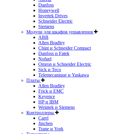
Danfoss
Honeywell
Invertek Drives
Schneider Electric
Siemens
Модули для шкафов управления
ABB
Allen Bradley
Chint и Schneider Compact
Danfoss и Fatek
Nofuel
Omron и Schneider Electric
Sick и Teco
Telemecanique и Yaskawa
Платы
Allen Bradley
Frick и EMC
Keyence
HP и IBM
Weintek и Siemens
Контроллеры
Carel
Jinchen
Trane и York