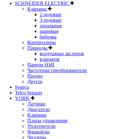
SCHNEIDER ELECTRIC
Клапаны
2-ходовые
3-ходовые
зональные
шаровые
бабочка
Контроллеры
Приводы
воздушных заслонок
клапанов
Панели HMI
Частотные преобразователи
Прочее
Другое
Seneca
Telco Sensors
YORK
Датчики
Двигатели
Клапаны
Платы управления
Уплотнители
Фанкойлы
Чиллеры