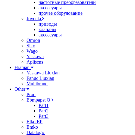
частотные преобразователи
аксессуары
прочее оборудование
Joventa
приводы
клапаны
аксессуары
Omron
Siko
Wago
Yaskawa
Aplisens
Hiaman
Yaskawa Liuxian
Fanuc Liuxian
Multibrand
Other
Prod
Ebmpapst Q
Part1
Part2
Part3
Elko EP
Emko
Datalogic