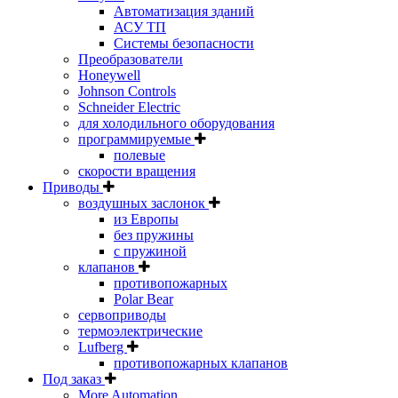
Автоматизация зданий
АСУ ТП
Системы безопасности
Преобразователи
Honeywell
Johnson Controls
Schneider Electric
для холодильного оборудования
программируемые
полевые
скорости вращения
Приводы
воздушных заслонок
из Европы
без пружины
с пружиной
клапанов
противопожарных
Polar Bear
сервоприводы
термоэлектрические
Lufberg
противопожарных клапанов
Под заказ
More Automation