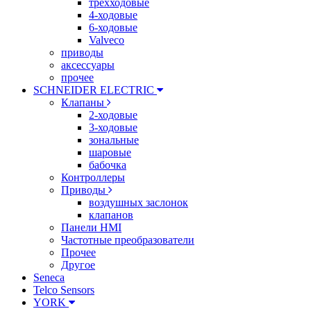
трехходовые
4-ходовые
6-ходовые
Valveco
приводы
аксессуары
прочее
SCHNEIDER ELECTRIC
Клапаны
2-ходовые
3-ходовые
зональные
шаровые
бабочка
Контроллеры
Приводы
воздушных заслонок
клапанов
Панели HMI
Частотные преобразователи
Прочее
Другое
Seneca
Telco Sensors
YORK