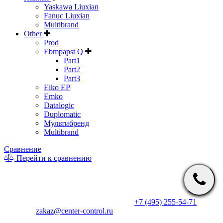
Yaskawa Liuxian
Fanuc Liuxian
Multibrand
Other
Prod
Ebmpapst Q
Part1
Part2
Part3
Elko EP
Emko
Datalogic
Duplomatic
Мультибренд
Multibrand
Сравнение
Перейти к сравнению
* Информация на сайте не является публичной офертой. Цены
и характеристики товаров могут быть изменены
производителем в одностороннем порядке. Актуальную цену
уточняйте у менеджеров по телефону
+7 (495) 255-54-71
, либо
по почте
zakaz@center-control.ru