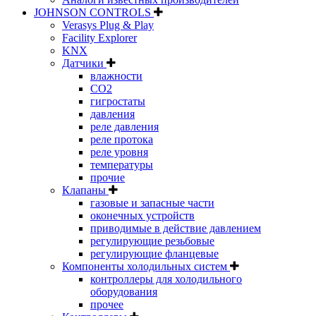
JOHNSON CONTROLS
Verasys Plug & Play
Facility Explorer
KNX
Датчики
влажности
CO2
гигростаты
давления
реле давления
реле протока
реле уровня
температуры
прочие
Клапаны
газовые и запасные части
оконечных устройств
приводимые в действие давлением
регулирующие резьбовые
регулирующие фланцевые
Компоненты холодильных систем
контроллеры для холодильного
оборудования
прочее