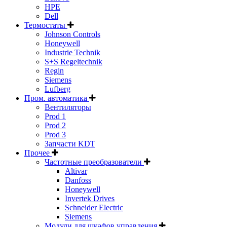
HPE
Dell
Термостаты
Johnson Controls
Honeywell
Industrie Technik
S+S Regeltechnik
Regin
Siemens
Lufberg
Пром. автоматика
Вентиляторы
Prod 1
Prod 2
Prod 3
Запчасти KDT
Прочее
Частотные преобразователи
Altivar
Danfoss
Honeywell
Invertek Drives
Schneider Electric
Siemens
Модули для шкафов управления