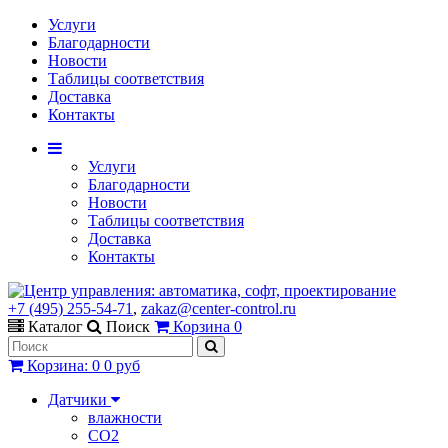
Услуги
Благодарности
Новости
Таблицы соответствия
Доставка
Контакты
Услуги
Благодарности
Новости
Таблицы соответствия
Доставка
Контакты
+7 (495) 255-54-71
,
zakaz@center-control.ru
Каталог
Поиск
Корзина
0
Корзина
:
0
0 руб
Датчики
влажности
CO2