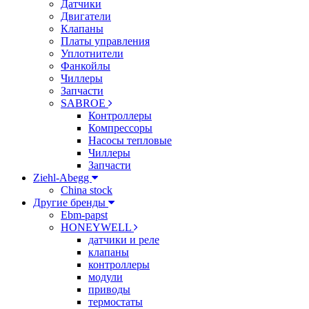
Датчики
Двигатели
Клапаны
Платы управления
Уплотнители
Фанкойлы
Чиллеры
Запчасти
SABROE
Контроллеры
Компрессоры
Насосы тепловые
Чиллеры
Запчасти
Ziehl-Abegg
China stock
Другие бренды
Ebm-papst
HONEYWELL
датчики и реле
клапаны
контроллеры
модули
приводы
термостаты