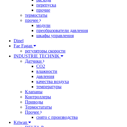
перепуска
прочие
термостаты
прочее
модули
преобразователи давления
шкафы управления
Dinel
Fae Fagan
регуляторы скорости
INDUSTRIE TECHNIK
Датчики
CO2
влажности
давления
качества воздуха
температуры
Клапаны
Контроллеры
Приводы
Термостататы
Прочее
снято с производства
Kriwan