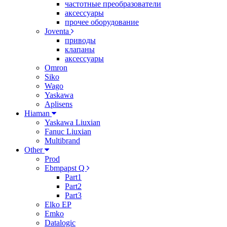
частотные преобразователи
аксессуары
прочее оборудование
Joventa
приводы
клапаны
аксессуары
Omron
Siko
Wago
Yaskawa
Aplisens
Hiaman
Yaskawa Liuxian
Fanuc Liuxian
Multibrand
Other
Prod
Ebmpapst Q
Part1
Part2
Part3
Elko EP
Emko
Datalogic