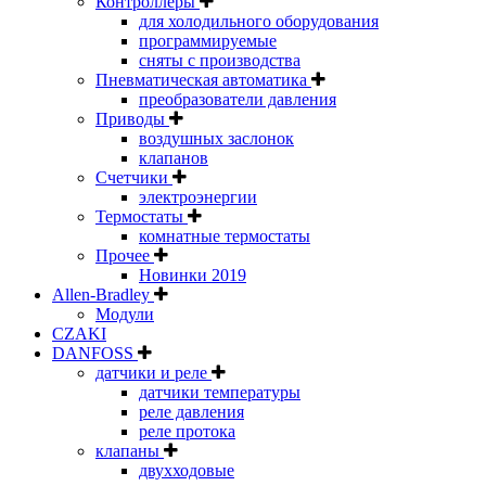
Контроллеры
для холодильного оборудования
программируемые
сняты с производства
Пневматическая автоматика
преобразователи давления
Приводы
воздушных заслонок
клапанов
Счетчики
электроэнергии
Термостаты
комнатные термостаты
Прочее
Новинки 2019
Allen-Bradley
Модули
CZAKI
DANFOSS
датчики и реле
датчики температуры
реле давления
реле протока
клапаны
двухходовые