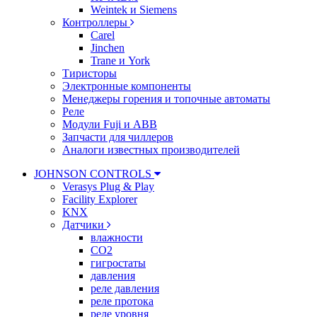
Weintek и Siemens
Контроллеры
Carel
Jinchen
Trane и York
Тиристоры
Электронные компоненты
Менеджеры горения и топочные автоматы
Реле
Модули Fuji и ABB
Запчасти для чиллеров
Аналоги известных производителей
JOHNSON CONTROLS
Verasys Plug & Play
Facility Explorer
KNX
Датчики
влажности
CO2
гигростаты
давления
реле давления
реле протока
реле уровня