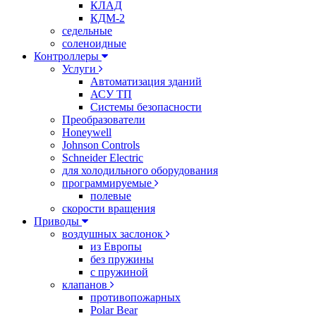
КЛАД
КДМ-2
седельные
соленоидные
Контроллеры
Услуги
Автоматизация зданий
АСУ ТП
Системы безопасности
Преобразователи
Honeywell
Johnson Controls
Schneider Electric
для холодильного оборудования
программируемые
полевые
скорости вращения
Приводы
воздушных заслонок
из Европы
без пружины
с пружиной
клапанов
противопожарных
Polar Bear