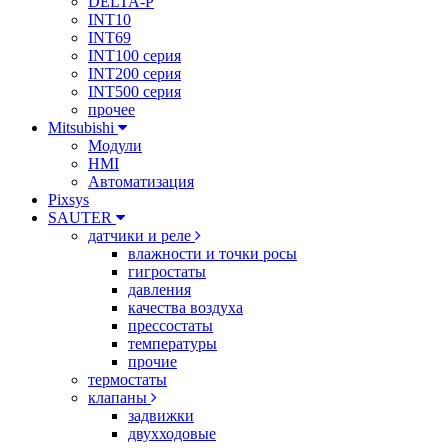
DELTA-P
INT10
INT69
INT100 серия
INT200 серия
INT500 серия
прочее
Mitsubishi
Модули
HMI
Автоматизация
Pixsys
SAUTER
датчики и реле
влажности и точки росы
гигростаты
давления
качества воздуха
прессостаты
температуры
прочие
термостаты
клапаны
задвижки
двухходовые