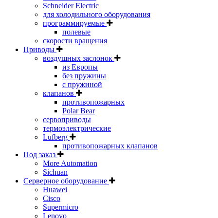
Schneider Electric
для холодильного оборудования
программируемые
полевые
скорости вращения
Приводы
воздушных заслонок
из Европы
без пружины
с пружиной
клапанов
противопожарных
Polar Bear
сервоприводы
термоэлектрические
Lufberg
противопожарных клапанов
Под заказ
More Automation
Sichuan
Серверное оборудование
Huawei
Cisco
Supermicro
Lenovo