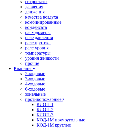
гигростаты
давления
движения
качества воздуха
комбинированные
конденсата
расходомеры
реле давления
реле протока
реле уровня
температуры
уровня жидкости
прочие
Клапаны
2-ходовые
3-ходовые
4-ходовые
6-ходовые
зональные
противопожарные
КЛОП-1
КЛОП-2
КЛОП-3
КОД-1М прямоугольные
КОД-1М круглые