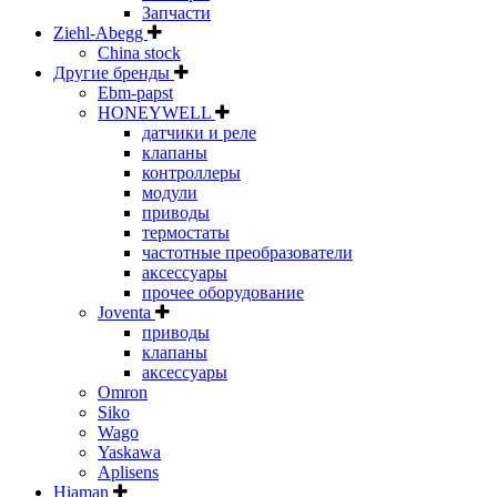
Запчасти
Ziehl-Abegg
China stock
Другие бренды
Ebm-papst
HONEYWELL
датчики и реле
клапаны
контроллеры
модули
приводы
термостаты
частотные преобразователи
аксессуары
прочее оборудование
Joventa
приводы
клапаны
аксессуары
Omron
Siko
Wago
Yaskawa
Aplisens
Hiaman