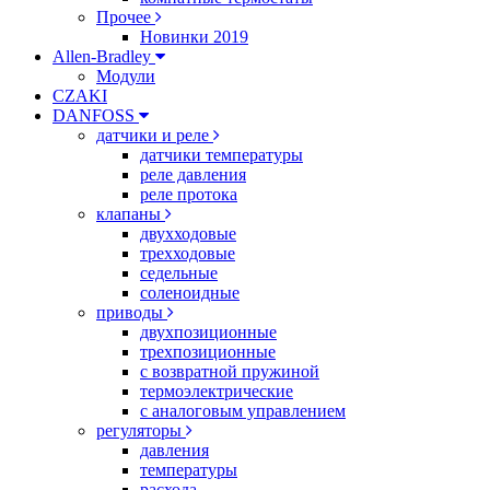
Прочее
Новинки 2019
Allen-Bradley
Модули
CZAKI
DANFOSS
датчики и реле
датчики температуры
реле давления
реле протока
клапаны
двухходовые
трехходовые
седельные
соленоидные
приводы
двухпозиционные
трехпозиционные
с возвратной пружиной
термоэлектрические
с аналоговым управлением
регуляторы
давления
температуры
расхода