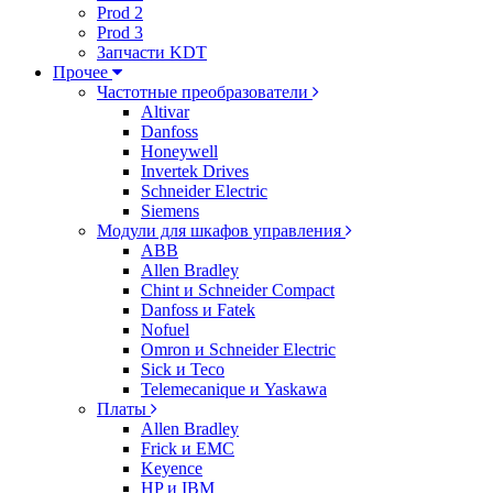
Prod 2
Prod 3
Запчасти KDT
Прочее
Частотные преобразователи
Altivar
Danfoss
Honeywell
Invertek Drives
Schneider Electric
Siemens
Модули для шкафов управления
ABB
Allen Bradley
Chint и Schneider Compact
Danfoss и Fatek
Nofuel
Omron и Schneider Electric
Sick и Teco
Telemecanique и Yaskawa
Платы
Allen Bradley
Frick и EMC
Keyence
HP и IBM