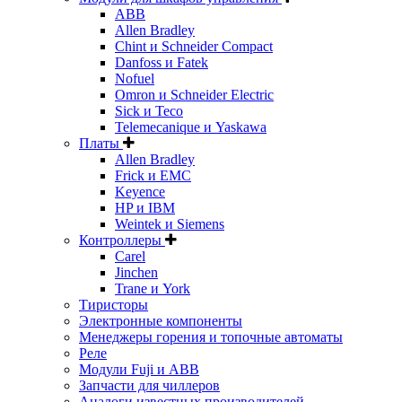
ABB
Allen Bradley
Chint и Schneider Compact
Danfoss и Fatek
Nofuel
Omron и Schneider Electric
Sick и Teco
Telemecanique и Yaskawa
Платы
Allen Bradley
Frick и EMC
Keyence
HP и IBM
Weintek и Siemens
Контроллеры
Carel
Jinchen
Trane и York
Тиристоры
Электронные компоненты
Менеджеры горения и топочные автоматы
Реле
Модули Fuji и ABB
Запчасти для чиллеров
Аналоги известных производителей