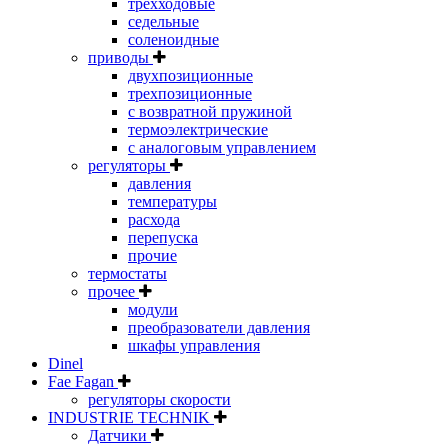
трехходовые
седельные
соленоидные
приводы
двухпозиционные
трехпозиционные
с возвратной пружиной
термоэлектрические
с аналоговым управлением
регуляторы
давления
температуры
расхода
перепуска
прочие
термостаты
прочее
модули
преобразователи давления
шкафы управления
Dinel
Fae Fagan
регуляторы скорости
INDUSTRIE TECHNIK
Датчики