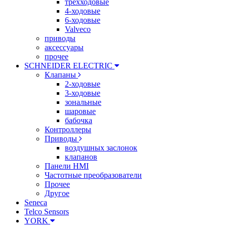
трехходовые
4-ходовые
6-ходовые
Valveco
приводы
аксессуары
прочее
SCHNEIDER ELECTRIC
Клапаны
2-ходовые
3-ходовые
зональные
шаровые
бабочка
Контроллеры
Приводы
воздушных заслонок
клапанов
Панели HMI
Частотные преобразователи
Прочее
Другое
Seneca
Telco Sensors
YORK