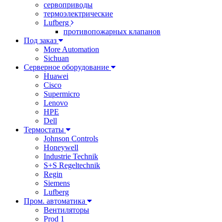
сервоприводы
термоэлектрические
Lufberg
противопожарных клапанов
Под заказ
More Automation
Sichuan
Серверное оборудование
Huawei
Cisco
Supermicro
Lenovo
HPE
Dell
Термостаты
Johnson Controls
Honeywell
Industrie Technik
S+S Regeltechnik
Regin
Siemens
Lufberg
Пром. автоматика
Вентиляторы
Prod 1