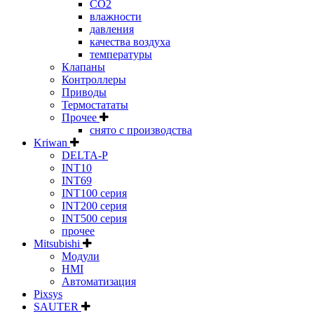
CO2
влажности
давления
качества воздуха
температуры
Клапаны
Контроллеры
Приводы
Термостататы
Прочее
снято с производства
Kriwan
DELTA-P
INT10
INT69
INT100 серия
INT200 серия
INT500 серия
прочее
Mitsubishi
Модули
HMI
Автоматизация
Pixsys
SAUTER