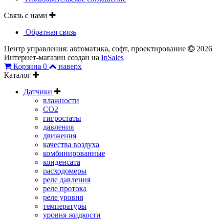
Связь с нами
Обратная связь
Центр управления: автоматика, софт, проектирование
2026
Интернет-магазин создан на
InSales
Корзина
0
наверх
Каталог
Датчики
влажности
CO2
гигростаты
давления
движения
качества воздуха
комбинированные
конденсата
расходомеры
реле давления
реле протока
реле уровня
температуры
уровня жидкости