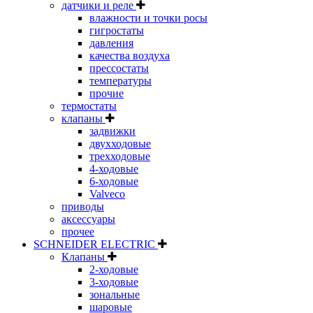
датчики и реле
влажности и точки росы
гигростаты
давления
качества воздуха
прессостаты
температуры
прочие
термостаты
клапаны
задвижки
двухходовые
трехходовые
4-ходовые
6-ходовые
Valveco
приводы
аксессуары
прочее
SCHNEIDER ELECTRIC
Клапаны
2-ходовые
3-ходовые
зональные
шаровые