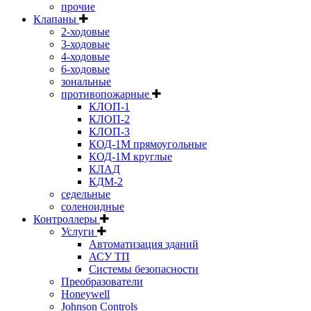
прочие
Клапаны
2-ходовые
3-ходовые
4-ходовые
6-ходовые
зональные
противопожарные
КЛОП-1
КЛОП-2
КЛОП-3
КОД-1М прямоугольные
КОД-1М круглые
КЛАД
КДМ-2
седельные
соленоидные
Контроллеры
Услуги
Автоматизация зданий
АСУ ТП
Системы безопасности
Преобразователи
Honeywell
Johnson Controls