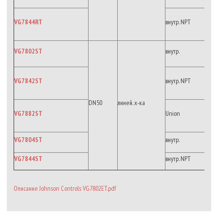
VG7844RT
внутр. NPT
VG7802ST
внутр.
VG7842ST
внутр. NPT
DN50
линей. х-ка
VG7882ST
Union
VG7804ST
внутр.
VG7844ST
внутр. NPT
Описание Johnson Controls VG7802ET.pdf