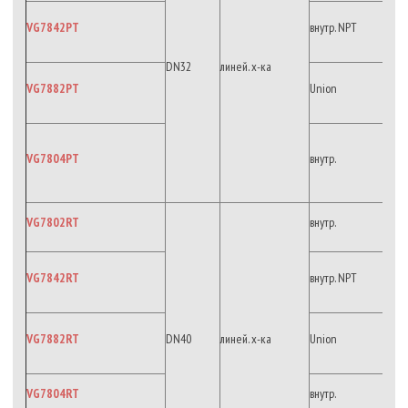
VG7842PT
внутр. NPT
DN32
линей. х-ка
VG7882PT
Union
VG7804PT
внутр.
VG7802RT
внутр.
VG7842RT
внутр. NPT
VG7882RT
DN40
линей. х-ка
Union
VG7804RT
внутр.