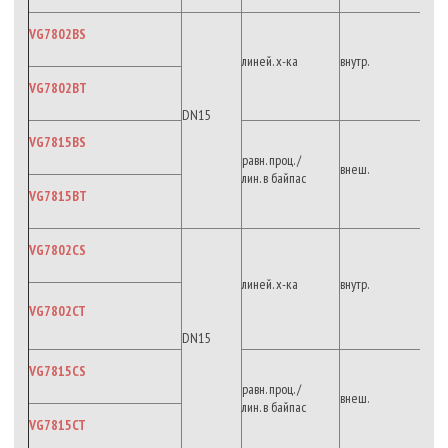
VG7802BS
линей. х-ка
внутр.
VG7802BT
DN15
VG7815BS
равн. проц. /
внеш.
лин. в байпас
VG7815BT
VG7802CS
линей. х-ка
внутр.
VG7802CT
DN15
VG7815CS
равн. проц. /
внеш.
лин. в байпас
VG7815CT