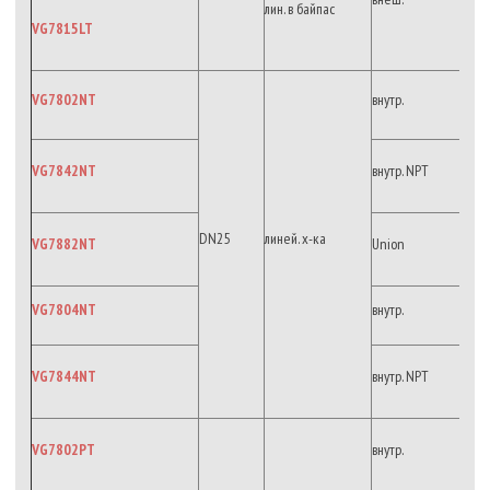
лин. в байпас
VG7815LT
VG7802NT
внутр.
VG7842NT
внутр. NPT
DN25
линей. х-ка
VG7882NT
Union
VG7804NT
внутр.
VG7844NT
внутр. NPT
VG7802PT
внутр.