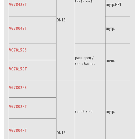
линей. х-ка
VG7842ET
внутр. NPT
DN15
VG7804ET
внутр.
VG7815ES
равн. проц. /
внеш.
лин. в байпас
VG7815ET
VG7802FS
VG7802FT
линей. х-ка
внутр.
VG7804FT
DN15