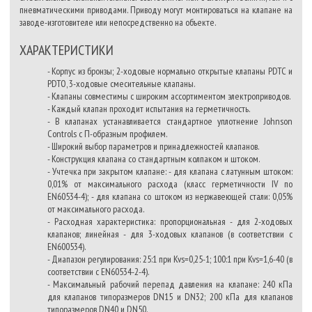
пневматическими приводами. Приводу могут монтироваться на клапане на
заводе-изготовителе или непосредственно на объекте.
ХАРАКТЕРИСТИКИ
- Корпус из бронзы; 2-ходовые нормально открытые клапаны PDTC и
PDTO, 3-ходовые смесительные клапаны.
- Клапаны совместимы с широким ассортиментом электроприводов.
- Каждый клапан проходит испытания на герметичность.
- В клапанах устанавливается стандартное уплотнение Johnson
Controls с П-образным профилем.
- Широкий выбор параметров и принадлежностей клапанов.
- Конструкция клапана со стандартным колпаком и штоком.
- Учтечка при закрытом клапане: - для клапана с латунным штоком:
0,01% от максимального расхода (класс герметичности IV по
EN60534-4); - для клапана со штоком из нержавеющей стали: 0,05%
от максимального расхода.
- Расходная характеристика: пропорциональная - для 2-ходовых
клапанов; линейная - для 3-ходовых клапанов (в соответствии с
EN600534).
- Диапазон регулирования: 25:1 при Kvs=0,25-1; 100:1 при Kvs=1,6-40 (в
соответствии с
EN60534-2-4).
- Максимальный рабочий перепад давления на клапане: 240 кПа
для клапанов типоразмеров DN15 и DN32; 200 кПа для клапанов
типоразмеров DN40 и DN50.