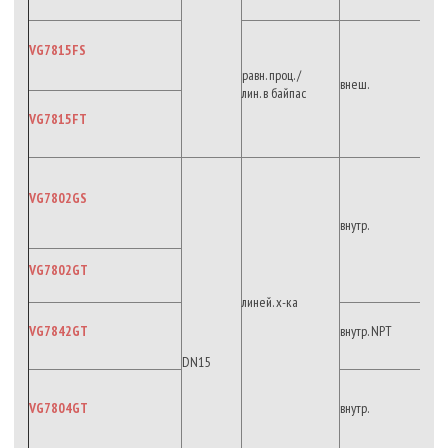
VG7815FS
равн. проц. /
внеш.
лин. в байпас
VG7815FT
VG7802GS
внутр.
VG7802GT
линей. х-ка
VG7842GT
внутр. NPT
DN15
VG7804GT
внутр.