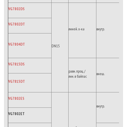
VG7802DS
VG7802DT
линей. х-ка
внутр.
VG7804DT
DN15
VG7815DS
равн. проц. /
внеш.
лин. в байпас
VG7815DT
VG7802ES
внутр.
VG7802ET