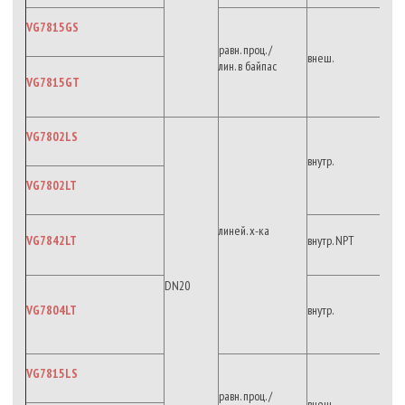
VG7815GS
равн. проц. /
внеш.
лин. в байпас
VG7815GT
VG7802LS
внутр.
VG7802LT
линей. х-ка
VG7842LT
внутр. NPT
DN20
VG7804LT
внутр.
VG7815LS
равн. проц. /
внеш.