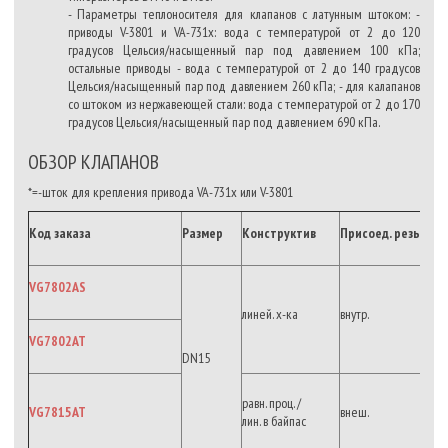
- Параметры теплоносителя для клапанов с латунным штоком: -
приводы V-3801 и VA-731x: вода с температурой от 2 до 120
градусов Цельсия/насыщенный пар под давлением 100 кПа;
остальные приводы - вода с температурой от 2 до 140 градусов
Цельсия/насыщенный пар под давлением 260 кПа; - для калапанов
со штоком из нержавеющей стали: вода с температурой от 2 до 170
градусов Цельсия/насыщенный пар под давлением 690 кПа.
ОБЗОР КЛАПАНОВ
*=-шток для крепления привода VA-731x или V-3801
Код заказа
Размер
Конструктив
Присоед.
резьба
VG7802AS
линей. х-ка
внутр.
VG7802AT
DN15
равн. проц. /
VG7815AT
внеш.
лин. в байпас