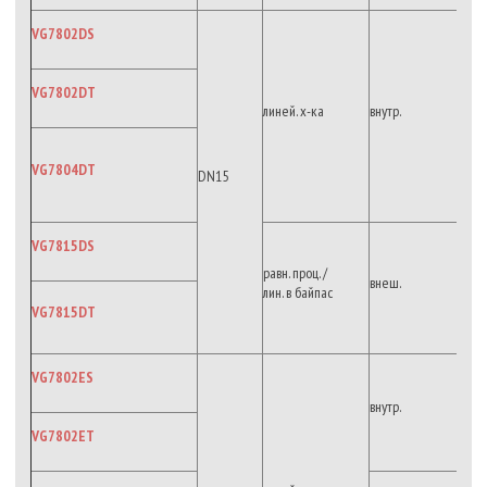
VG7802DS
VG7802DT
линей. х-ка
внутр.
VG7804DT
DN15
VG7815DS
равн. проц. /
внеш.
лин. в байпас
VG7815DT
VG7802ES
внутр.
VG7802ET