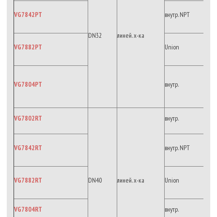
VG7842PT
внутр. NPT
DN32
линей. х-ка
VG7882PT
Union
VG7804PT
внутр.
VG7802RT
внутр.
VG7842RT
внутр. NPT
VG7882RT
DN40
линей. х-ка
Union
VG7804RT
внутр.