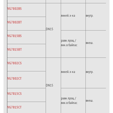
VG7802BS
линей. х-ка
внутр.
VG7802BT
DN15
VG7815BS
равн. проц. /
внеш.
лин. в байпас
VG7815BT
VG7802CS
линей. х-ка
внутр.
VG7802CT
DN15
VG7815CS
равн. проц. /
внеш.
лин. в байпас
VG7815CT