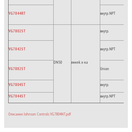
VG7844RT
внутр. NPT
VG7802ST
внутр.
VG7842ST
внутр. NPT
DN50
линей. х-ка
VG7882ST
Union
VG7804ST
внутр.
VG7844ST
внутр. NPT
Описание Johnson Controls VG7804NT.pdf