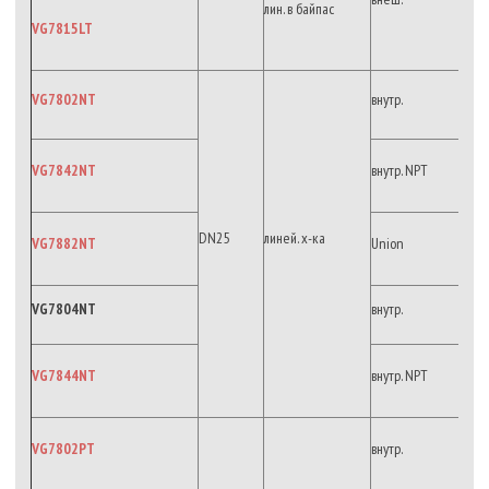
лин. в байпас
VG7815LT
VG7802NT
внутр.
VG7842NT
внутр. NPT
DN25
линей. х-ка
VG7882NT
Union
VG7804NT
внутр.
VG7844NT
внутр. NPT
VG7802PT
внутр.