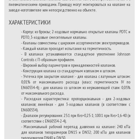
пневматическими приводами. Приводу могут монтироваться на клапане на
заводе-изготовителе или непосредственно на объекте.
ХАРАКТЕРИСТИКИ
- Корпус из бронзы; 2-ходовые нормально открытые клапаны PDTC и
PDTO, 3-ходовые смесительные клапаны.
- Клапаны совместимы с широким ассортиментом электроприводов.
- Каждый клапан проходит испытания на герметичность.
- В клапанах устанавливается стандартное уплотнение Johnson
Controls с П-образным профилем.
- Широкий выбор параметров и принадлежностей клапанов.
- Конструкция клапана со стандартным колпаком и штоком.
- Учтечка при закрытом клапане: - для клапана с латунным штоком:
0,01% от максимального расхода (класс герметичности IV по
EN60534-4); - для клапана со штоком из нержавеющей стали: 0,05%
от максимального расхода.
- Расходная характеристика: пропорциональная - для 2-ходовых
клапанов; линейная - для 3-ходовых клапанов (в соответствии с
EN600534).
- Диапазон регулирования: 25:1 при Kvs=0,25-1; 100:1 при Kvs=1,6-40 (в
соответствии с
EN60534-2-4).
- Максимальный рабочий перепад давления на клапане: 240 кПа
для клапанов типоразмеров DN15 и DN32; 200 кПа для клапанов
типоразмеров DN40 и DN50.