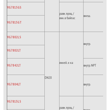
VG7815GS
равн. проц. /
внеш.
лин. в байпас
VG7815GT
VG7802LS
внутр.
VG7802LT
линей. х-ка
VG7842LT
внутр. NPT
DN20
VG7804LT
внутр.
VG7815LS
равн. проц. /
внеш.