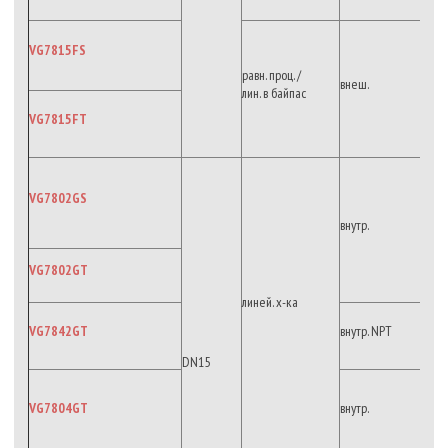
VG7815FS
равн. проц. /
внеш.
лин. в байпас
VG7815FT
VG7802GS
внутр.
VG7802GT
линей. х-ка
VG7842GT
внутр. NPT
DN15
VG7804GT
внутр.