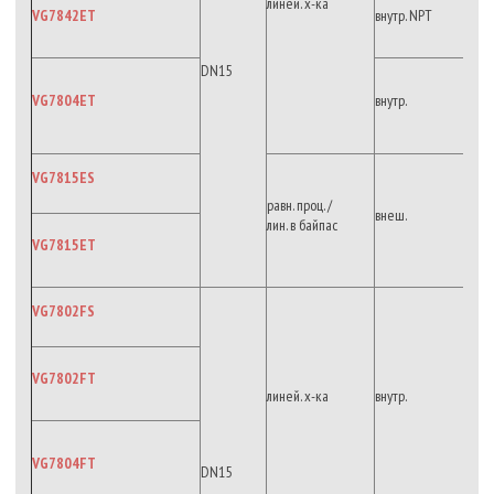
линей. х-ка
VG7842ET
внутр. NPT
DN15
VG7804ET
внутр.
VG7815ES
равн. проц. /
внеш.
лин. в байпас
VG7815ET
VG7802FS
VG7802FT
линей. х-ка
внутр.
VG7804FT
DN15