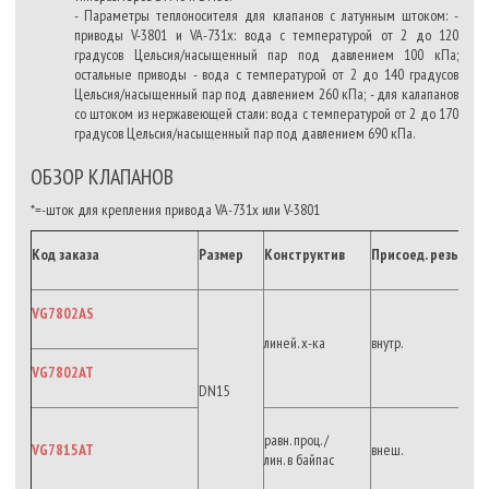
- Параметры теплоносителя для клапанов с латунным штоком: -
приводы V-3801 и VA-731x: вода с температурой от 2 до 120
градусов Цельсия/насыщенный пар под давлением 100 кПа;
остальные приводы - вода с температурой от 2 до 140 градусов
Цельсия/насыщенный пар под давлением 260 кПа; - для калапанов
со штоком из нержавеющей стали: вода с температурой от 2 до 170
градусов Цельсия/насыщенный пар под давлением 690 кПа.
ОБЗОР КЛАПАНОВ
*=-шток для крепления привода VA-731x или V-3801
Код заказа
Размер
Конструктив
Присоед.
резьба
VG7802AS
линей. х-ка
внутр.
VG7802AT
DN15
равн. проц. /
VG7815AT
внеш.
лин. в байпас