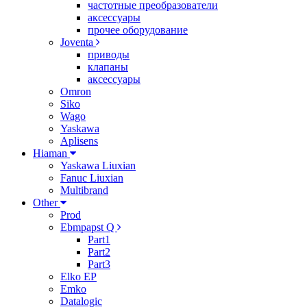
частотные преобразователи
аксессуары
прочее оборудование
Joventa
приводы
клапаны
аксессуары
Omron
Siko
Wago
Yaskawa
Aplisens
Hiaman
Yaskawa Liuxian
Fanuc Liuxian
Multibrand
Other
Prod
Ebmpapst Q
Part1
Part2
Part3
Elko EP
Emko
Datalogic