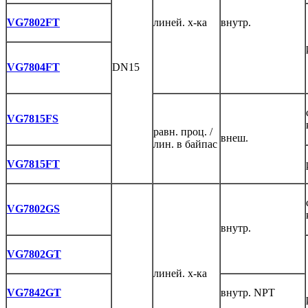
VG7802FT
линей. х-ка
внутр.
VG7804FT
DN15
VG7815FS
равн. проц. /
внеш.
лин. в байпас
VG7815FT
VG7802GS
внутр.
VG7802GT
линей. х-ка
VG7842GT
внутр. NPT