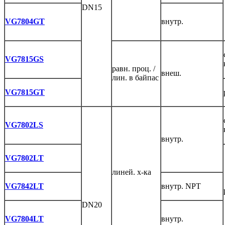
DN15
VG7804GT
внутр.
VG7815GS
равн. проц. /
внеш.
лин. в байпас
VG7815GT
VG7802LS
внутр.
VG7802LT
линей. х-ка
VG7842LT
внутр. NPT
DN20
VG7804LT
внутр.