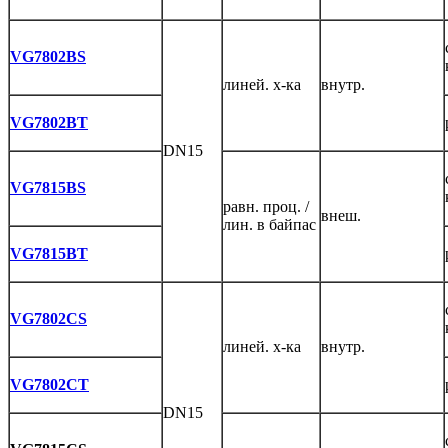
VG7802BS
линей. х-ка
внутр.
VG7802BT
DN15
VG7815BS
равн. проц. /
внеш.
лин. в байпас
VG7815BT
VG7802CS
линей. х-ка
внутр.
VG7802CT
DN15