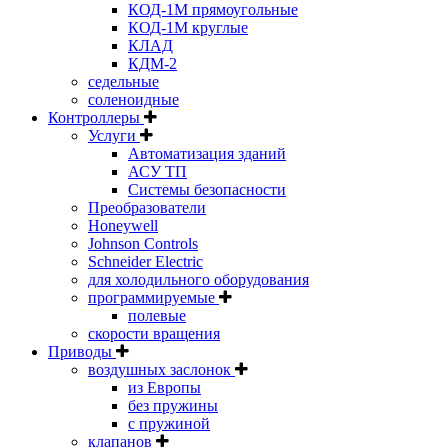
КОД-1М прямоугольные
КОД-1М круглые
КЛАД
КДМ-2
седельные
соленоидные
Контроллеры
Услуги
Автоматизация зданий
АСУ ТП
Системы безопасности
Преобразователи
Honeywell
Johnson Controls
Schneider Electric
для холодильного оборудования
программируемые
полевые
скорости вращения
Приводы
воздушных заслонок
из Европы
без пружины
с пружиной
клапанов