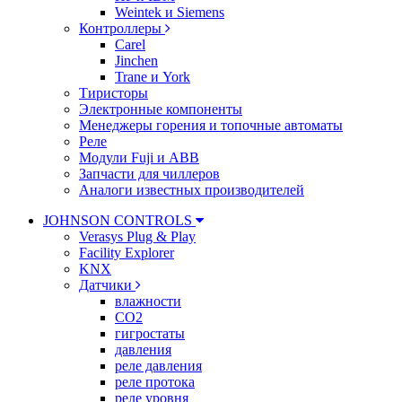
Weintek и Siemens
Контроллеры
Carel
Jinchen
Trane и York
Тиристоры
Электронные компоненты
Менеджеры горения и топочные автоматы
Реле
Модули Fuji и ABB
Запчасти для чиллеров
Аналоги известных производителей
JOHNSON CONTROLS
Verasys Plug & Play
Facility Explorer
KNX
Датчики
влажности
CO2
гигростаты
давления
реле давления
реле протока
реле уровня