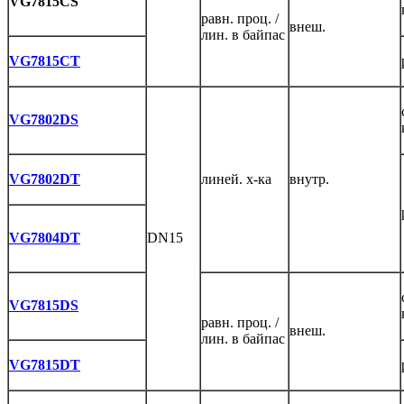
VG7815CS
равн. проц. /
внеш.
лин. в байпас
VG7815CT
VG7802DS
VG7802DT
линей. х-ка
внутр.
VG7804DT
DN15
VG7815DS
равн. проц. /
внеш.
лин. в байпас
VG7815DT