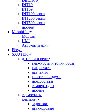
DELTA-P
INT10
INT69
INT100 серия
INT200 серия
INT500 серия
прочее
Mitsubishi
Модули
HMI
Автоматизация
Pixsys
SAUTER
датчики и реле
влажности и точки росы
гигростаты
давления
качества воздуха
прессостаты
температуры
прочие
термостаты
клапаны
задвижки
двухходовые