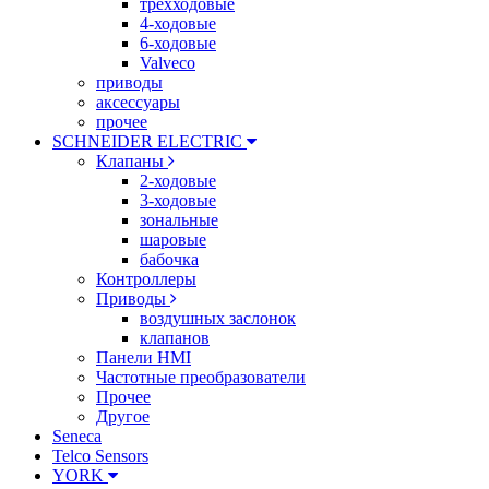
трехходовые
4-ходовые
6-ходовые
Valveco
приводы
аксессуары
прочее
SCHNEIDER ELECTRIC
Клапаны
2-ходовые
3-ходовые
зональные
шаровые
бабочка
Контроллеры
Приводы
воздушных заслонок
клапанов
Панели HMI
Частотные преобразователи
Прочее
Другое
Seneca
Telco Sensors
YORK