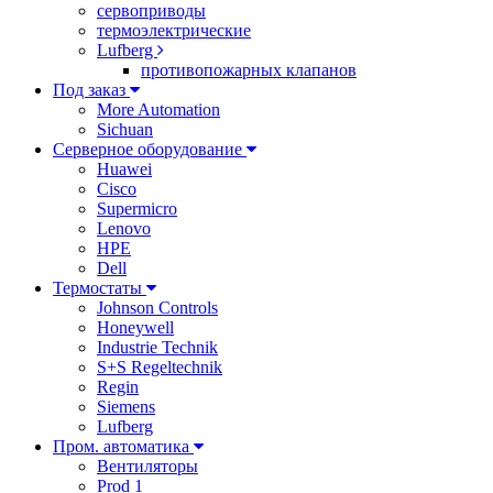
сервоприводы
термоэлектрические
Lufberg
противопожарных клапанов
Под заказ
More Automation
Sichuan
Серверное оборудование
Huawei
Cisco
Supermicro
Lenovo
HPE
Dell
Термостаты
Johnson Controls
Honeywell
Industrie Technik
S+S Regeltechnik
Regin
Siemens
Lufberg
Пром. автоматика
Вентиляторы
Prod 1