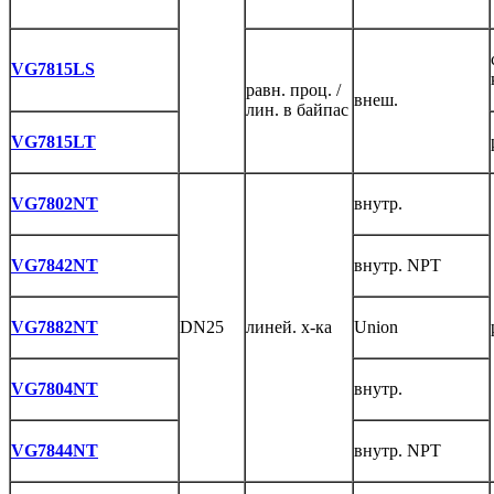
VG7815LS
равн. проц. /
внеш.
лин. в байпас
VG7815LT
VG7802NT
внутр.
VG7842NT
внутр. NPT
VG7882NT
DN25
линей. х-ка
Union
VG7804NT
внутр.
VG7844NT
внутр. NPT