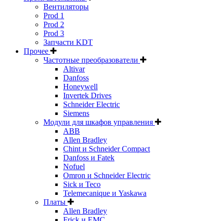
Вентиляторы
Prod 1
Prod 2
Prod 3
Запчасти KDT
Прочее
Частотные преобразователи
Altivar
Danfoss
Honeywell
Invertek Drives
Schneider Electric
Siemens
Модули для шкафов управления
ABB
Allen Bradley
Chint и Schneider Compact
Danfoss и Fatek
Nofuel
Omron и Schneider Electric
Sick и Teco
Telemecanique и Yaskawa
Платы
Allen Bradley
Frick и EMC