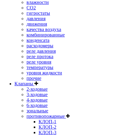
влажности
CO2
гигростаты
давления
движения
качества воздуха
комбинированные
конденсата
расходомеры
реле давления
реле протока
реле уровня
температуры
уровня жидкости
прочие
Клапаны
2-ходовые
3-ходовые
4-ходовые
6-ходовые
зональные
противопожарные
КЛОП-1
КЛОП-2
КЛОП-3