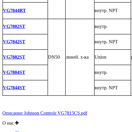
VG7844RT
внутр. NPT
VG7802ST
внутр.
VG7842ST
внутр. NPT
VG7882ST
DN50
линей. х-ка
Union
VG7804ST
внутр.
VG7844ST
внутр. NPT
Описание Johnson Controls VG7815CS.pdf
О нас