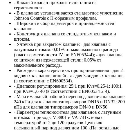
- Каждый клапан проходит испытания на
герметичность.
- В клапанах устанавливается стандартное уплотнение
Johnson Controls с П-образным профилем.
- Широкий выбор параметров и принадлежностей
клапанов.
- Конструкция клапана со стандартным колпаком и
штоком.
- Учтечка при закрытом клапане: - для клапана с
латунным штоком: 0,01% от максимального расхода
(класс герметичности IV по EN60534-4); - для клапана
со штоком из нержавеющей стали: 0,05% от
максимального расхода.
- Расходная характеристика: пропорциональная - для 2-
ходовых клапанов; линейная - для 3-ходовых клапанов
(в соответствии с EN600534).
- Диапазон регулирования: 25:1 при Kvs=0,25-1; 100:1
при Kvs=1,6-40 (в соответствии с
EN60534-2-4).
- Максимальный рабочий перепад давления на клапане:
240 кПа для клапанов типоразмеров DN15 и DN32; 200
кПа для клапанов типоразмеров DN40 и DN50.
- Параметры теплоносителя для клапанов с латунным
штоком: - приводы V-3801 и VA-731x: вода с
температурой от 2 до 120 градусов Цельсия/
насыщенный пар под давлением 100 кПа; остальные