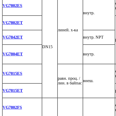
VG7802ES
внутр.
VG7802ET
линей. х-ка
VG7842ET
внутр. NPT
DN15
VG7804ET
внутр.
VG7815ES
равн. проц. /
внеш.
лин. в байпас
VG7815ET
VG7802FS