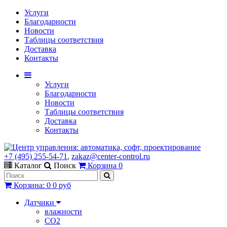
Услуги
Благодарности
Новости
Таблицы соответствия
Доставка
Контакты
Услуги
Благодарности
Новости
Таблицы соответствия
Доставка
Контакты
+7 (495) 255-54-71
,
zakaz@center-control.ru
Каталог
Поиск
Корзина
0
Корзина
:
0
0 руб
Датчики
влажности
CO2