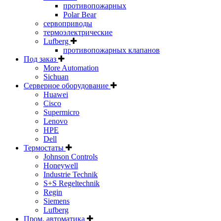
противопожарных
Polar Bear
сервоприводы
термоэлектрические
Lufberg
противопожарных клапанов
Под заказ
More Automation
Sichuan
Серверное оборудование
Huawei
Cisco
Supermicro
Lenovo
HPE
Dell
Термостаты
Johnson Controls
Honeywell
Industrie Technik
S+S Regeltechnik
Regin
Siemens
Lufberg
Пром. автоматика