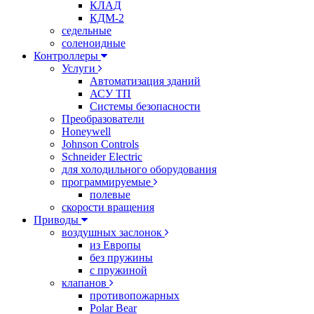
КЛАД
КДМ-2
седельные
соленоидные
Контроллеры
Услуги
Автоматизация зданий
АСУ ТП
Системы безопасности
Преобразователи
Honeywell
Johnson Controls
Schneider Electric
для холодильного оборудования
программируемые
полевые
скорости вращения
Приводы
воздушных заслонок
из Европы
без пружины
с пружиной
клапанов
противопожарных
Polar Bear