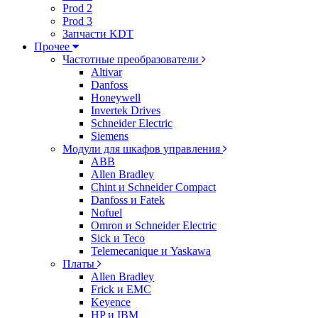
Prod 2
Prod 3
Запчасти KDT
Прочее
Частотные преобразователи
Altivar
Danfoss
Honeywell
Invertek Drives
Schneider Electric
Siemens
Модули для шкафов управления
ABB
Allen Bradley
Chint и Schneider Compact
Danfoss и Fatek
Nofuel
Omron и Schneider Electric
Sick и Teco
Telemecanique и Yaskawa
Платы
Allen Bradley
Frick и EMC
Keyence
HP и IBM