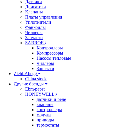
Датчики
Двигатели
Клапаны
Платы управления
Уплотнители
Фанкойлы
Чиллеры
Запчасти
SABROE
Контроллеры
Компрессоры
Насосы тепловые
Чиллеры
Запчасти
Ziehl-Abegg
China stock
Другие бренды
Ebm-papst
HONEYWELL
датчики и реле
клапаны
контроллеры
модули
приводы
термостаты