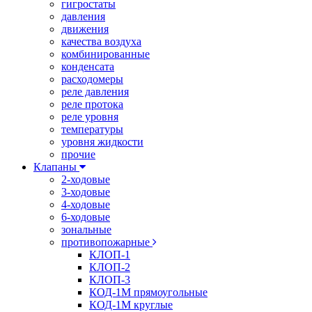
гигростаты
давления
движения
качества воздуха
комбинированные
конденсата
расходомеры
реле давления
реле протока
реле уровня
температуры
уровня жидкости
прочие
Клапаны
2-ходовые
3-ходовые
4-ходовые
6-ходовые
зональные
противопожарные
КЛОП-1
КЛОП-2
КЛОП-3
КОД-1М прямоугольные
КОД-1М круглые