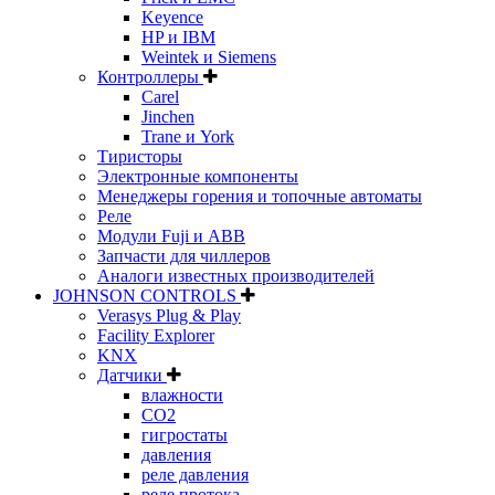
Keyence
HP и IBM
Weintek и Siemens
Контроллеры
Carel
Jinchen
Trane и York
Тиристоры
Электронные компоненты
Менеджеры горения и топочные автоматы
Реле
Модули Fuji и ABB
Запчасти для чиллеров
Аналоги известных производителей
JOHNSON CONTROLS
Verasys Plug & Play
Facility Explorer
KNX
Датчики
влажности
CO2
гигростаты
давления
реле давления
реле протока