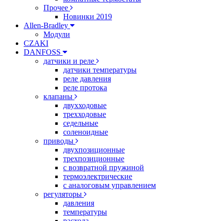
Прочее
Новинки 2019
Allen-Bradley
Модули
CZAKI
DANFOSS
датчики и реле
датчики температуры
реле давления
реле протока
клапаны
двухходовые
трехходовые
седельные
соленоидные
приводы
двухпозиционные
трехпозиционные
с возвратной пружиной
термоэлектрические
с аналоговым управлением
регуляторы
давления
температуры
расхода