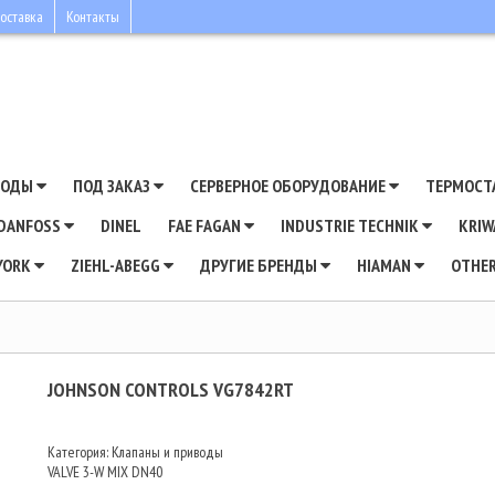
оставка
Контакты
ВОДЫ
ПОД ЗАКАЗ
СЕРВЕРНОЕ ОБОРУДОВАНИЕ
ТЕРМОСТ
DANFOSS
DINEL
FAE FAGAN
INDUSTRIE TECHNIK
KRI
YORK
ZIEHL-ABEGG
ДРУГИЕ БРЕНДЫ
HIAMAN
OTHE
JOHNSON CONTROLS VG7842RT
Категория: Клапаны и приводы
VALVE 3-W MIX DN40