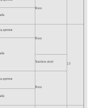
Brass
зьба
ец. крепеж
Brass
зьба
Stainless steel
2.5
ец. крепеж
Brass
зьба