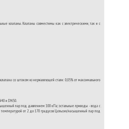
ные клапаны. Клапаны совместимы как с электрическими, так и с
я клапана со штоком из нержавеющей стали: 0,05% от максимального
N40 и DN50.
асыщенный пар под давлением 100 кПа; остальные приводы - вода с
с температурой от 2 до 170 градусов Цельсия/насыщенный пар под