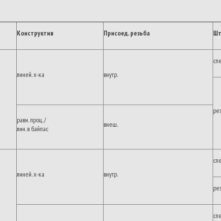
Конструктив
Присоед.
резьба
Шт
сп
линей. х-ка
внутр.
ре
равн. проц. /
внеш.
лин. в байпас
сп
линей. х-ка
внутр.
ре
сп