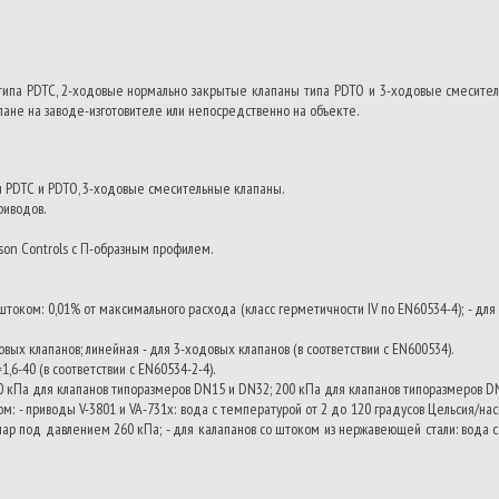
па PDTC, 2-ходовые нормально закрытые клапаны типа PDTO и 3-ходовые смеситель
ане на заводе-изготовителе или непосредственно на объекте.
ы PDTC и PDTO, 3-ходовые смесительные клапаны.
риводов.
son Controls с П-образным профилем.
 штоком: 0,01% от максимального расхода (класс герметичности IV по EN60534-4); - дл
вых клапанов; линейная - для 3-ходовых клапанов (в соответствии с EN600534).
=1,6-40 (в соответствии с
EN60534-2-4).
0 кПа для клапанов типоразмеров DN15 и DN32; 200 кПа для клапанов типоразмеров D
м: - приводы V-3801 и VA-731x: вода с температурой от 2 до 120 градусов Цельсия/н
ар под давлением 260 кПа; - для калапанов со штоком из нержавеющей стали: вода 