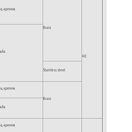
ец. крепеж
Brass
зьба
4.0
Stainless steel
ец. крепеж
Brass
зьба
ец. крепеж