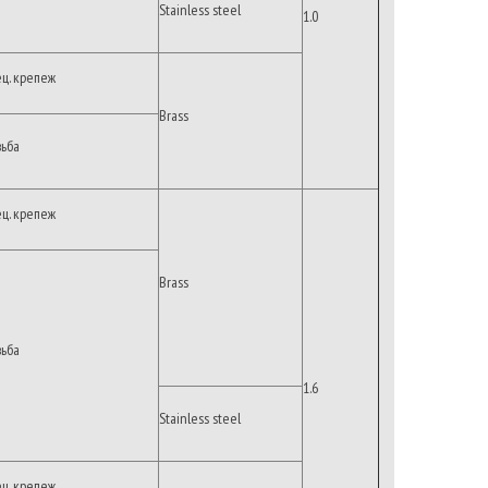
Stainless steel
1.0
ец. крепеж
Brass
зьба
ец. крепеж
Brass
зьба
1.6
Stainless steel
ец. крепеж