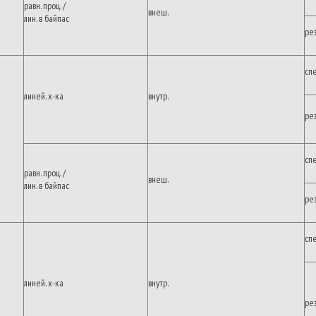
равн. проц. /
внеш.
лин. в байпас
ре
сп
линей. х-ка
внутр.
ре
сп
равн. проц. /
внеш.
лин. в байпас
ре
сп
линей. х-ка
внутр.
ре