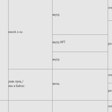
сп
внутр.
линей. х-ка
внутр. NPT
ре
внутр.
сп
равн. проц. /
внеш.
лин. в байпас
ре
сп