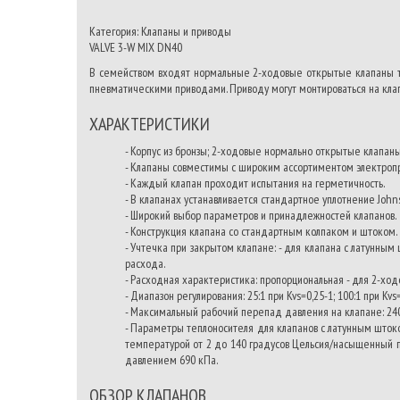
Категория: Клапаны и приводы
VALVE 3-W MIX DN40
В семейством входят нормальные 2-ходовые открытые клапаны ти
пневматическими приводами. Приводу могут монтироваться на клап
ХАРАКТЕРИСТИКИ
- Корпус из бронзы; 2-ходовые нормально открытые клапан
- Клапаны совместимы с широким ассортиментом электроп
- Каждый клапан проходит испытания на герметичность.
- В клапанах устанавливается стандартное уплотнение John
- Широкий выбор параметров и принадлежностей клапанов.
- Конструкция клапана со стандартным колпаком и штоком.
- Учтечка при закрытом клапане: - для клапана с латунным
расхода.
- Расходная характеристика: пропорциональная - для 2-ходо
- Диапазон регулирования: 25:1 при Kvs=0,25-1; 100:1 при Kvs
- Максимальный рабочий перепад давления на клапане: 24
- Параметры теплоносителя для клапанов с латунным штоко
температурой от 2 до 140 градусов Цельсия/насыщенный п
давлением 690 кПа.
ОБЗОР КЛАПАНОВ