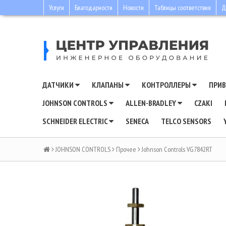
Услуги
Благодарности
Новости
Таблицы соответствия
Д
ДАТЧИКИ
КЛАПАНЫ
КОНТРОЛЛЕРЫ
ПРИ
JOHNSON CONTROLS
ALLEN-BRADLEY
CZAKI
SCHNEIDER ELECTRIC
SENECA
TELCO SENSORS
JOHNSON CONTROLS
Прочее
Johnson Controls VG7842RT