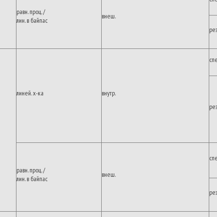
равн. проц. /
внеш.
лин. в байпас
ре
сп
линей. х-ка
внутр.
ре
сп
равн. проц. /
внеш.
лин. в байпас
ре