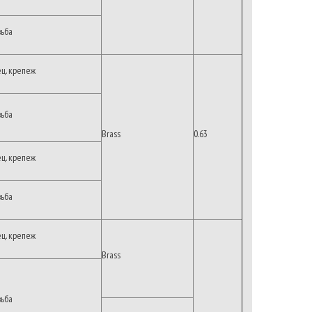
зьба
ец. крепеж
зьба
Brass
0.63
ец. крепеж
зьба
ец. крепеж
Brass
зьба