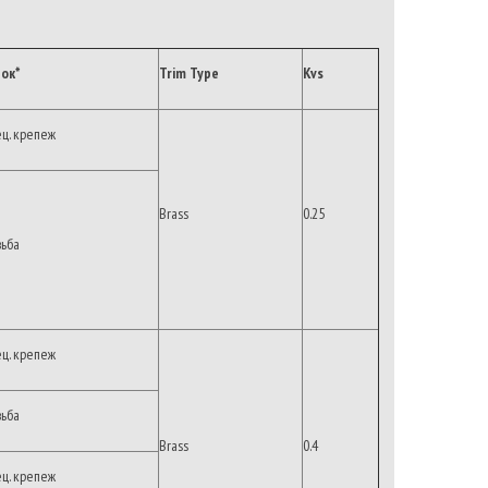
ок*
Trim Type
Kvs
ец. крепеж
Brass
0.25
зьба
ец. крепеж
зьба
Brass
0.4
ец. крепеж