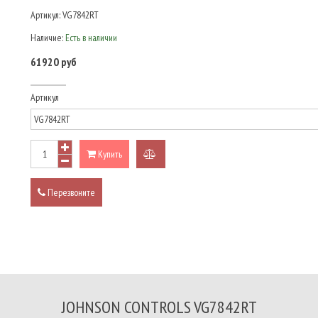
Артикул:
VG7842RT
Наличие:
Есть в наличии
61920 руб
Артикул
Купить
добавить
к
Перезвоните
сравнению
JOHNSON CONTROLS VG7842RT