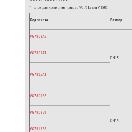
*=-шток для крепления привода VA-731x или V-3801
Код заказа
Размер
VG7802AS
VG7802AT
DN15
VG7815AT
VG7802BS
VG7802BT
DN15
VG7815BS