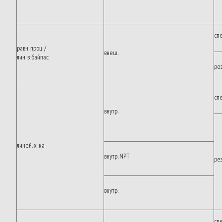
сп
равн. проц. /
внеш.
лин. в байпас
ре
сп
внутр.
линей. х-ка
внутр. NPT
ре
внутр.
сп