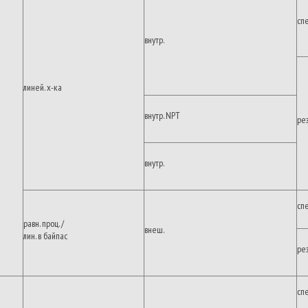
сп
внутр.
линей. х-ка
внутр. NPT
ре
внутр.
сп
равн. проц. /
внеш.
лин. в байпас
ре
сп