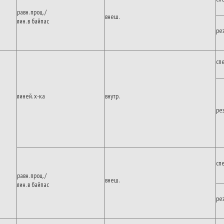
равн. проц. /
внеш.
лин. в байпас
ре
сп
линей. х-ка
внутр.
ре
сп
равн. проц. /
внеш.
лин. в байпас
ре