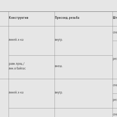
Конструктив
Присоед.
резьба
Шт
сп
линей. х-ка
внутр.
ре
равн. проц. /
внеш.
лин. в байпас
сп
линей. х-ка
внутр.
ре
сп