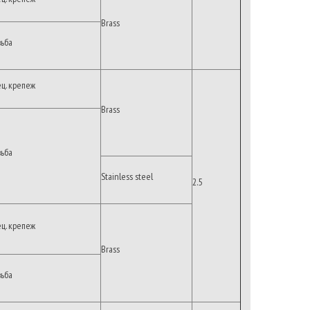
Brass
зьба
ец. крепеж
Brass
зьба
Stainless steel
2.5
ец. крепеж
Brass
зьба