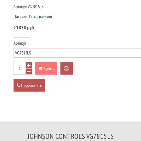
Артикул:
VG7815LS
Наличие:
Есть в наличии
21870 руб
Артикул
Купить
добавить
к
Перезвоните
сравнению
JOHNSON CONTROLS VG7815LS