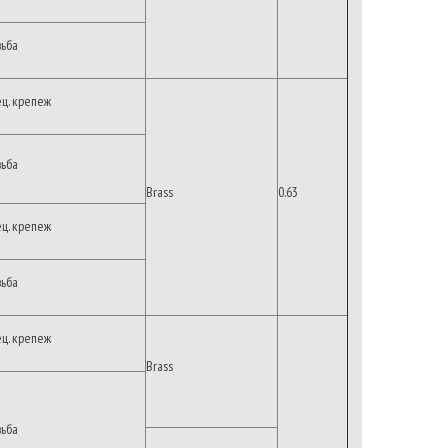
зьба
ец. крепеж
зьба
Brass
0.63
ец. крепеж
зьба
ец. крепеж
Brass
зьба