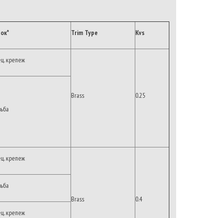
ок*
Trim Type
Kvs
ец. крепеж
Brass
0.25
зьба
ец. крепеж
зьба
Brass
0.4
ец. крепеж