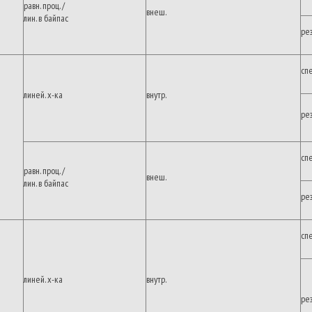
равн. проц. /
внеш.
лин. в байпас
ре
сп
линей. х-ка
внутр.
ре
сп
равн. проц. /
внеш.
лин. в байпас
ре
сп
линей. х-ка
внутр.
ре