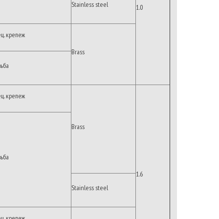
Stainless steel
1.0
ец. крепеж
Brass
зьба
ец. крепеж
Brass
зьба
1.6
Stainless steel
ец. крепеж