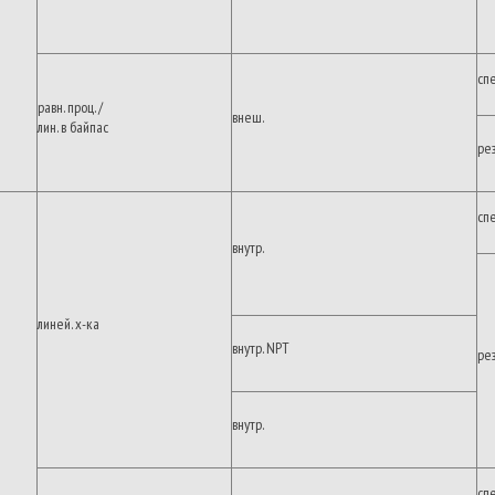
сп
равн. проц. /
внеш.
лин. в байпас
ре
сп
внутр.
линей. х-ка
внутр. NPT
ре
внутр.
сп