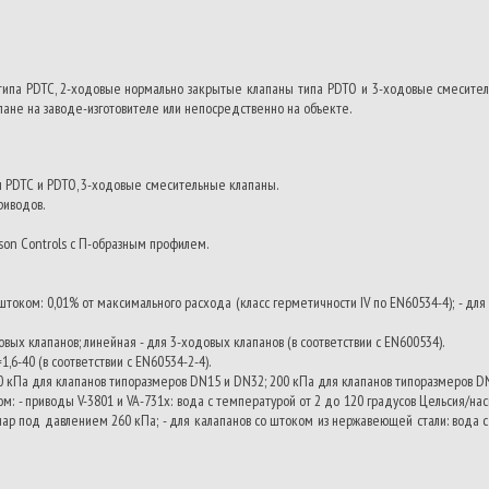
па PDTC, 2-ходовые нормально закрытые клапаны типа PDTO и 3-ходовые смеситель
ане на заводе-изготовителе или непосредственно на объекте.
ы PDTC и PDTO, 3-ходовые смесительные клапаны.
риводов.
son Controls с П-образным профилем.
 штоком: 0,01% от максимального расхода (класс герметичности IV по EN60534-4); - дл
вых клапанов; линейная - для 3-ходовых клапанов (в соответствии с EN600534).
=1,6-40 (в соответствии с
EN60534-2-4).
0 кПа для клапанов типоразмеров DN15 и DN32; 200 кПа для клапанов типоразмеров D
м: - приводы V-3801 и VA-731x: вода с температурой от 2 до 120 градусов Цельсия/н
ар под давлением 260 кПа; - для калапанов со штоком из нержавеющей стали: вода 