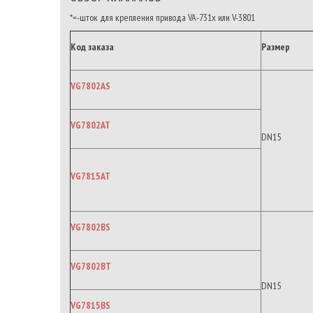
*=-шток для крепления привода VA-731x или V-3801
Код заказа
Размер
VG7802AS
VG7802AT
DN15
VG7815AT
VG7802BS
VG7802BT
DN15
VG7815BS