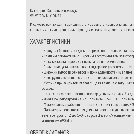
Категория: Клапаны и приводы
VALVE 3-W MIX DN20
В семейством входят нормальные 2-ходовые открытые клапаны ти
пневматическими приводами. Приводу могут монтироваться на клап
ХАРАКТЕРИСТИКИ
- Корпус из бронзы; 2-ходовые нормально открытые клапан
- Клапаны совместимы с широким ассортиментом электроп
- Каждый клапан проходит испытания на герметичность.
- В клапанах устанавливается стандартное уплотнение John
- Широкий выбор параметров и принадлежностей клапанов.
- Конструкция клапана со стандартным колпаком и штоком.
- Учтечка при закрытом клапане: - для клапана с латунным
расхода.
- Расходная характеристика: пропорциональная - для 2-ходо
- Диапазон регулирования: 25:1 при Kvs=0,25-1; 100:1 при Kvs
- Максимальный рабочий перепад давления на клапане: 24
- Параметры теплоносителя для клапанов с латунным штоко
температурой от 2 до 140 градусов Цельсия/насыщенный п
давлением 690 кПа.
ОБЗОР КЛАПАНОВ