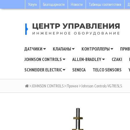
Услуги
Благодарности
Новости
Таблицы соответствия
Д
ДАТЧИКИ
КЛАПАНЫ
КОНТРОЛЛЕРЫ
ПРИ
JOHNSON CONTROLS
ALLEN-BRADLEY
CZAKI
SCHNEIDER ELECTRIC
SENECA
TELCO SENSORS
JOHNSON CONTROLS
Прочее
Johnson Controls VG7815LS