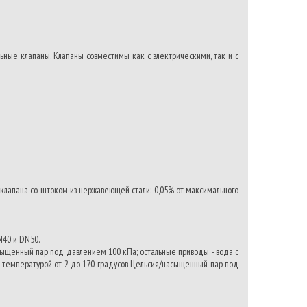
ные клапаны. Клапаны совместимы как с электрическими, так и с
я клапана со штоком из нержавеющей стали: 0,05% от максимального
N40 и DN50.
асыщенный пар под давлением 100 кПа; остальные приводы - вода с
с температурой от 2 до 170 градусов Цельсия/насыщенный пар под