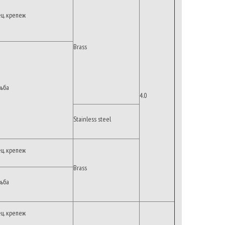
ец. крепеж
Brass
зьба
4.0
Stainless steel
ец. крепеж
Brass
зьба
ец. крепеж