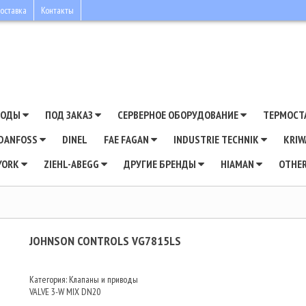
оставка
Контакты
ВОДЫ
ПОД ЗАКАЗ
СЕРВЕРНОЕ ОБОРУДОВАНИЕ
ТЕРМОСТ
DANFOSS
DINEL
FAE FAGAN
INDUSTRIE TECHNIK
KRI
YORK
ZIEHL-ABEGG
ДРУГИЕ БРЕНДЫ
HIAMAN
OTHE
JOHNSON CONTROLS VG7815LS
Категория: Клапаны и приводы
VALVE 3-W MIX DN20