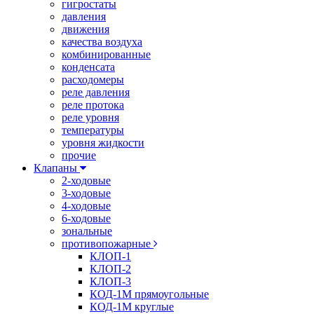
гигростаты
давления
движения
качества воздуха
комбинированные
конденсата
расходомеры
реле давления
реле протока
реле уровня
температуры
уровня жидкости
прочие
Клапаны
2-ходовые
3-ходовые
4-ходовые
6-ходовые
зональные
противопожарные
КЛОП-1
КЛОП-2
КЛОП-3
КОД-1М прямоугольные
КОД-1М круглые