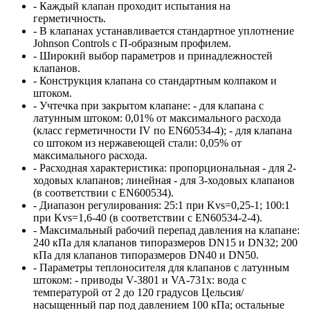
- Каждый клапан проходит испытания на
герметичность.
- В клапанах устанавливается стандартное уплотнение
Johnson Controls с П-образным профилем.
- Широкий выбор параметров и принадлежностей
клапанов.
- Конструкция клапана со стандартным колпаком и
штоком.
- Учтечка при закрытом клапане: - для клапана с
латунным штоком: 0,01% от максимального расхода
(класс герметичности IV по EN60534-4); - для клапана
со штоком из нержавеющей стали: 0,05% от
максимального расхода.
- Расходная характеристика: пропорциональная - для 2-
ходовых клапанов; линейная - для 3-ходовых клапанов
(в соответствии с EN600534).
- Диапазон регулирования: 25:1 при Kvs=0,25-1; 100:1
при Kvs=1,6-40 (в соответствии с
EN60534-2-4).
- Максимальный рабочий перепад давления на клапане:
240 кПа для клапанов типоразмеров DN15 и DN32; 200
кПа для клапанов типоразмеров DN40 и DN50.
- Параметры теплоносителя для клапанов с латунным
штоком: - приводы V-3801 и VA-731x: вода с
температурой от 2 до 120 градусов Цельсия/
насыщенный пар под давлением 100 кПа; остальные