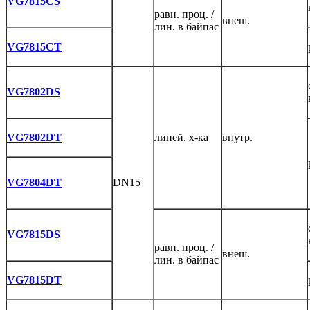
VG7815CS
равн. проц. /
внеш.
лин. в байпас
VG7815CT
VG7802DS
VG7802DT
линей. х-ка
внутр.
VG7804DT
DN15
VG7815DS
равн. проц. /
внеш.
лин. в байпас
VG7815DT