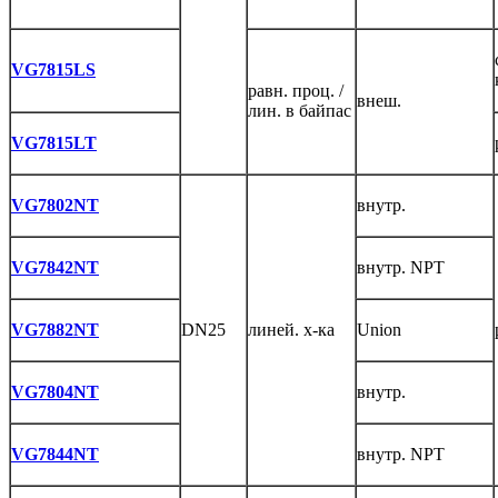
VG7815LS
равн. проц. /
внеш.
лин. в байпас
VG7815LT
VG7802NT
внутр.
VG7842NT
внутр. NPT
VG7882NT
DN25
линей. х-ка
Union
VG7804NT
внутр.
VG7844NT
внутр. NPT