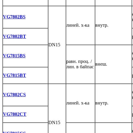
VG7802BS
линей. х-ка
внутр.
VG7802BT
DN15
VG7815BS
равн. проц. /
внеш.
лин. в байпас
VG7815BT
VG7802CS
линей. х-ка
внутр.
VG7802CT
DN15