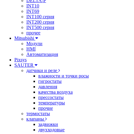
DELTA-P
INT10
INT69
INT100 серия
INT200 серия
INT500 серия
прочее
Mitsubishi
Модули
HMI
Автоматизация
Pixsys
SAUTER
датчики и реле
влажности и точки росы
гигростаты
давления
качества воздуха
прессостаты
температуры
прочие
термостаты
клапаны
задвижки
двухходовые