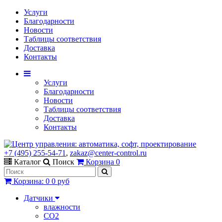
Услуги
Благодарности
Новости
Таблицы соответствия
Доставка
Контакты
Услуги
Благодарности
Новости
Таблицы соответствия
Доставка
Контакты
+7 (495) 255-54-71
,
zakaz@center-control.ru
Каталог
Поиск
Корзина
0
Корзина
:
0
0 руб
Датчики
влажности
CO2