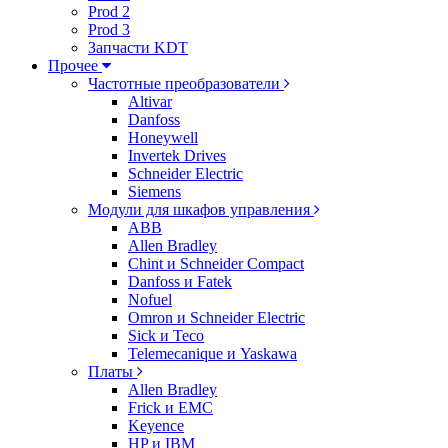
Prod 2
Prod 3
Запчасти KDT
Прочее
Частотные преобразователи
Altivar
Danfoss
Honeywell
Invertek Drives
Schneider Electric
Siemens
Модули для шкафов управления
ABB
Allen Bradley
Chint и Schneider Compact
Danfoss и Fatek
Nofuel
Omron и Schneider Electric
Sick и Teco
Telemecanique и Yaskawa
Платы
Allen Bradley
Frick и EMC
Keyence
HP и IBM