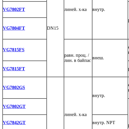
VG7802FT
линей. х-ка
внутр.
VG7804FT
DN15
VG7815FS
равн. проц. /
внеш.
лин. в байпас
VG7815FT
VG7802GS
внутр.
VG7802GT
линей. х-ка
VG7842GT
внутр. NPT