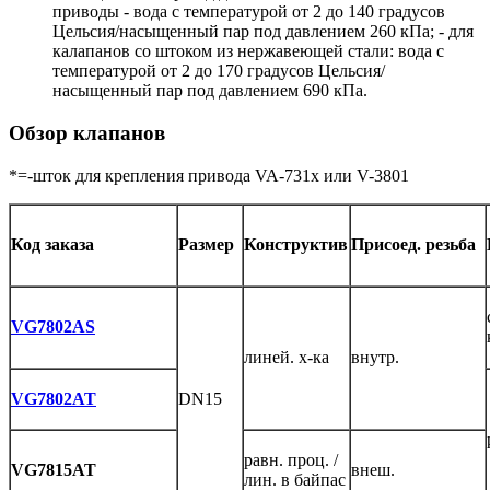
приводы - вода с температурой от 2 до 140 градусов
Цельсия/насыщенный пар под давлением 260 кПа; - для
калапанов со штоком из нержавеющей стали: вода с
температурой от 2 до 170 градусов Цельсия/
насыщенный пар под давлением 690 кПа.
Обзор клапанов
*=-шток для крепления привода VA-731x или V-3801
Код заказа
Размер
Конструктив
Присоед.
резьба
VG7802AS
линей. х-ка
внутр.
VG7802AT
DN15
равн. проц. /
VG7815AT
внеш.
лин. в байпас