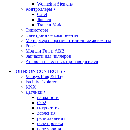
Weintek и Siemens
Контроллеры
Carel
Jinchen
Trane и York
Тиристоры
Электронные компоненты
Менеджеры горения и топочные автоматы
Реле
Модули Fuji и ABB
Запчасти для чиллеров
Аналоги известных производителей
JOHNSON CONTROLS
Verasys Plug & Play
Facility Explorer
KNX
Датчики
влажности
CO2
гигростаты
давления
реле давления
реле протока
реле уровня