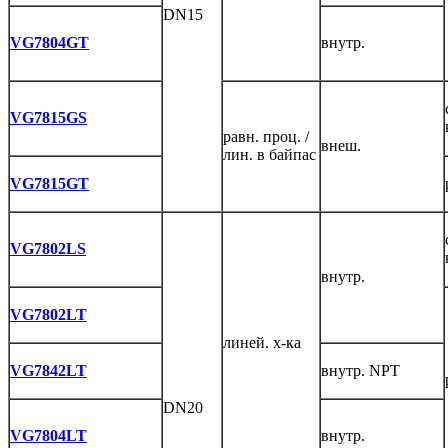
DN15
VG7804GT
внутр.
VG7815GS
равн. проц. /
внеш.
лин. в байпас
VG7815GT
VG7802LS
внутр.
VG7802LT
линей. х-ка
VG7842LT
внутр. NPT
DN20
VG7804LT
внутр.