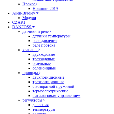
Прочее
Новинки 2019
Allen-Bradley
Модули
CZAKI
DANFOSS
датчики и реле
датчики температуры
реле давления
реле протока
клапаны
двухходовые
трехходовые
седельные
соленоидные
приводы
двухпозиционные
трехпозиционные
с возвратной пружиной
термоэлектрические
с аналоговым управлением
регуляторы
давления
температуры
расхода