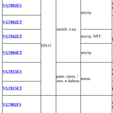
VG7802ES
внутр.
VG7802ET
линей. х-ка
VG7842ET
внутр. NPT
DN15
VG7804ET
внутр.
VG7815ES
равн. проц. /
внеш.
лин. в байпас
VG7815ET
VG7802FS