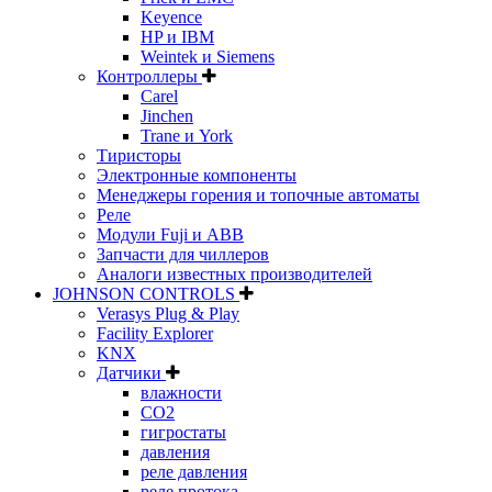
Keyence
HP и IBM
Weintek и Siemens
Контроллеры
Carel
Jinchen
Trane и York
Тиристоры
Электронные компоненты
Менеджеры горения и топочные автоматы
Реле
Модули Fuji и ABB
Запчасти для чиллеров
Аналоги известных производителей
JOHNSON CONTROLS
Verasys Plug & Play
Facility Explorer
KNX
Датчики
влажности
CO2
гигростаты
давления
реле давления
реле протока