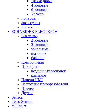
трехходовые
4-ходовые
6-ходовые
Valveco
приводы
аксессуары
прочее
SCHNEIDER ELECTRIC
Клапаны
2-ходовые
3-ходовые
зональные
шаровые
бабочка
Контроллеры
Приводы
воздушных заслонок
клапанов
Панели HMI
Частотные преобразователи
Прочее
Другое
Seneca
Telco Sensors
YORK