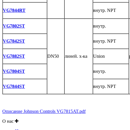
VG7844RT
внутр. NPT
VG7802ST
внутр.
VG7842ST
внутр. NPT
VG7882ST
DN50
линей. х-ка
Union
VG7804ST
внутр.
VG7844ST
внутр. NPT
Описание Johnson Controls VG7815AT.pdf
О нас