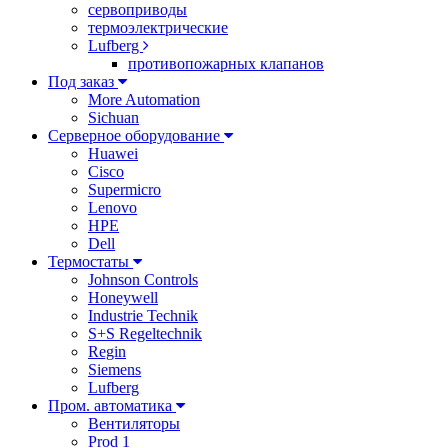
сервоприводы
термоэлектрические
Lufberg
противопожарных клапанов
Под заказ
More Automation
Sichuan
Серверное оборудование
Huawei
Cisco
Supermicro
Lenovo
HPE
Dell
Термостаты
Johnson Controls
Honeywell
Industrie Technik
S+S Regeltechnik
Regin
Siemens
Lufberg
Пром. автоматика
Вентиляторы
Prod 1