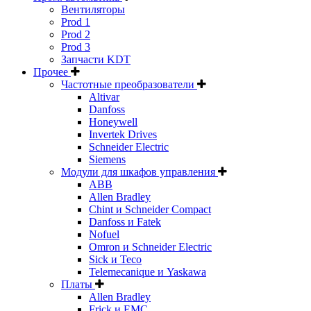
Вентиляторы
Prod 1
Prod 2
Prod 3
Запчасти KDT
Прочее
Частотные преобразователи
Altivar
Danfoss
Honeywell
Invertek Drives
Schneider Electric
Siemens
Модули для шкафов управления
ABB
Allen Bradley
Chint и Schneider Compact
Danfoss и Fatek
Nofuel
Omron и Schneider Electric
Sick и Teco
Telemecanique и Yaskawa
Платы
Allen Bradley
Frick и EMC