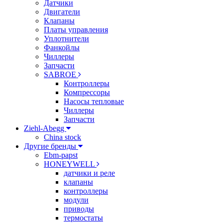
Датчики
Двигатели
Клапаны
Платы управления
Уплотнители
Фанкойлы
Чиллеры
Запчасти
SABROE
Контроллеры
Компрессоры
Насосы тепловые
Чиллеры
Запчасти
Ziehl-Abegg
China stock
Другие бренды
Ebm-papst
HONEYWELL
датчики и реле
клапаны
контроллеры
модули
приводы
термостаты