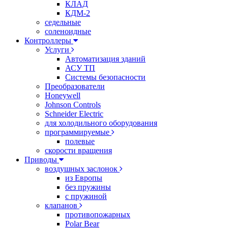
КЛАД
КДМ-2
седельные
соленоидные
Контроллеры
Услуги
Автоматизация зданий
АСУ ТП
Системы безопасности
Преобразователи
Honeywell
Johnson Controls
Schneider Electric
для холодильного оборудования
программируемые
полевые
скорости вращения
Приводы
воздушных заслонок
из Европы
без пружины
с пружиной
клапанов
противопожарных
Polar Bear