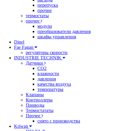
перепуска
прочие
термостаты
прочее
модули
преобразователи давления
шкафы управления
Dinel
Fae Fagan
регуляторы скорости
INDUSTRIE TECHNIK
Датчики
CO2
влажности
давления
качества воздуха
температуры
Клапаны
Контроллеры
Приводы
Термостататы
Прочее
снято с производства
Kriwan