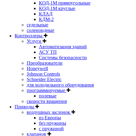
КОД-1М прямоугольные
КОД-1М круглые
КЛАД
КДМ-2
седельные
соленоидные
Контроллеры
Услуги
Автоматизация зданий
АСУ ТП
Системы безопасности
Преобразователи
Honeywell
Johnson Controls
Schneider Electric
для холодильного оборудования
программируемые
полевые
скорости вращения
Приводы
воздушных заслонок
из Европы
без пружины
с пружиной
клапанов