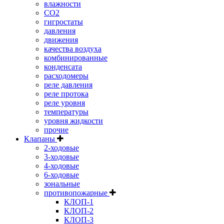
влажности
CO2
гигростаты
давления
движения
качества воздуха
комбинированные
конденсата
расходомеры
реле давления
реле протока
реле уровня
температуры
уровня жидкости
прочие
Клапаны
2-ходовые
3-ходовые
4-ходовые
6-ходовые
зональные
противопожарные
КЛОП-1
КЛОП-2
КЛОП-3