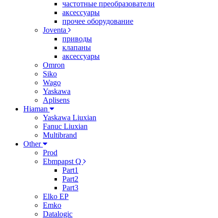
частотные преобразователи
аксессуары
прочее оборудование
Joventa
приводы
клапаны
аксессуары
Omron
Siko
Wago
Yaskawa
Aplisens
Hiaman
Yaskawa Liuxian
Fanuc Liuxian
Multibrand
Other
Prod
Ebmpapst Q
Part1
Part2
Part3
Elko EP
Emko
Datalogic