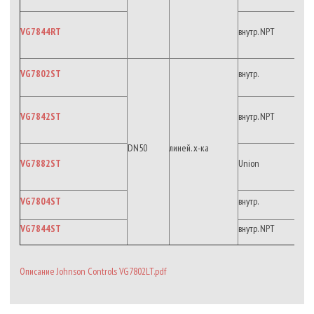
VG7844RT
внутр. NPT
VG7802ST
внутр.
VG7842ST
внутр. NPT
DN50
линей. х-ка
VG7882ST
Union
VG7804ST
внутр.
VG7844ST
внутр. NPT
Описание Johnson Controls VG7802LT.pdf