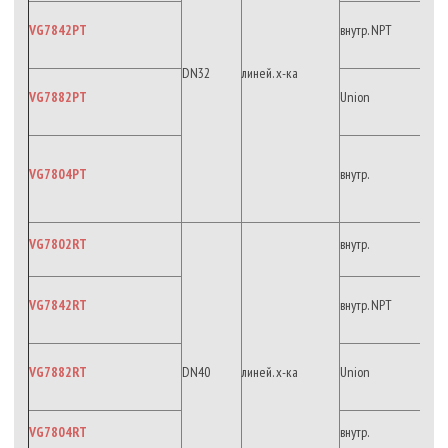
VG7842PT
внутр. NPT
DN32
линей. х-ка
VG7882PT
Union
VG7804PT
внутр.
VG7802RT
внутр.
VG7842RT
внутр. NPT
VG7882RT
DN40
линей. х-ка
Union
VG7804RT
внутр.