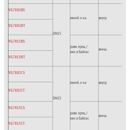
VG7802BS
линей. х-ка
внутр.
VG7802BT
DN15
VG7815BS
равн. проц. /
внеш.
лин. в байпас
VG7815BT
VG7802CS
линей. х-ка
внутр.
VG7802CT
DN15
VG7815CS
равн. проц. /
внеш.
лин. в байпас
VG7815CT