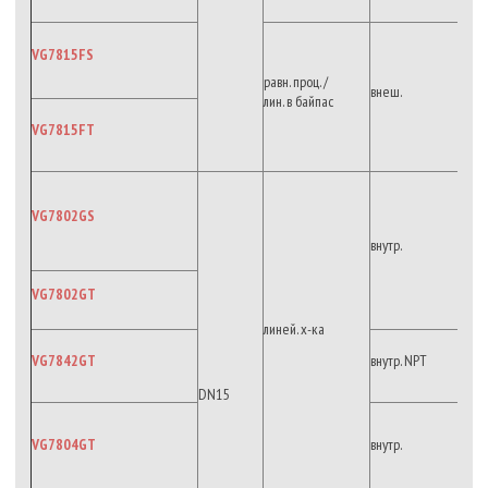
VG7815FS
равн. проц. /
внеш.
лин. в байпас
VG7815FT
VG7802GS
внутр.
VG7802GT
линей. х-ка
VG7842GT
внутр. NPT
DN15
VG7804GT
внутр.