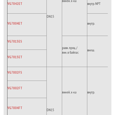
линей. х-ка
VG7842ET
внутр. NPT
DN15
VG7804ET
внутр.
VG7815ES
равн. проц. /
внеш.
лин. в байпас
VG7815ET
VG7802FS
VG7802FT
линей. х-ка
внутр.
VG7804FT
DN15