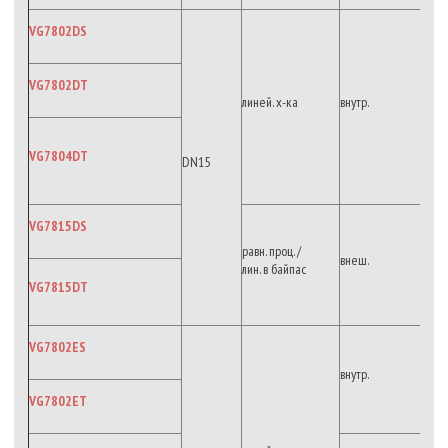
VG7802DS
VG7802DT
линей. х-ка
внутр.
VG7804DT
DN15
VG7815DS
равн. проц. /
внеш.
лин. в байпас
VG7815DT
VG7802ES
внутр.
VG7802ET