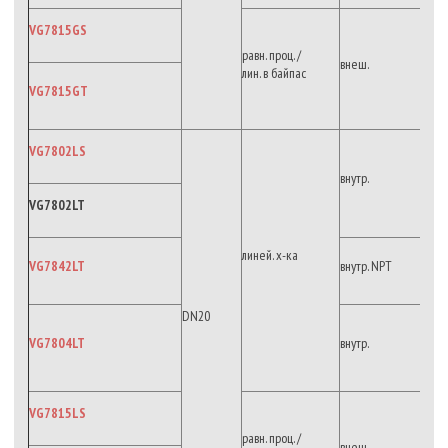
VG7815GS
равн. проц. /
внеш.
лин. в байпас
VG7815GT
VG7802LS
внутр.
VG7802LT
линей. х-ка
VG7842LT
внутр. NPT
DN20
VG7804LT
внутр.
VG7815LS
равн. проц. /
внеш.