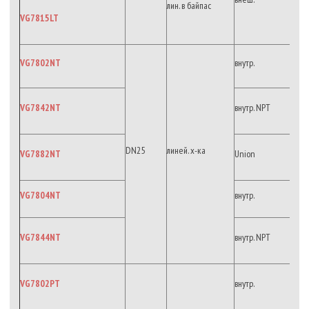
лин. в байпас
VG7815LT
VG7802NT
внутр.
VG7842NT
внутр. NPT
DN25
линей. х-ка
VG7882NT
Union
VG7804NT
внутр.
VG7844NT
внутр. NPT
VG7802PT
внутр.