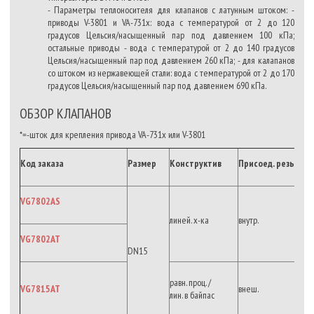
- Параметры теплоносителя для клапанов с латунным штоком: -
приводы V-3801 и VA-731x: вода с температурой от 2 до 120
градусов Цельсия/насыщенный пар под давлением 100 кПа;
остальные приводы - вода с температурой от 2 до 140 градусов
Цельсия/насыщенный пар под давлением 260 кПа; - для калапанов
со штоком из нержавеющей стали: вода с температурой от 2 до 170
градусов Цельсия/насыщенный пар под давлением 690 кПа.
ОБЗОР КЛАПАНОВ
*=-шток для крепления привода VA-731x или V-3801
Код заказа
Размер
Конструктив
Присоед.
резьба
VG7802AS
линей. х-ка
внутр.
VG7802AT
DN15
равн. проц. /
VG7815AT
внеш.
лин. в байпас