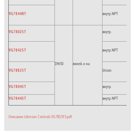
VG7844RT
внутр. NPT
VG7802ST
внутр.
VG7842ST
внутр. NPT
DN50
линей. х-ка
VG7882ST
Union
VG7804ST
внутр.
VG7844ST
внутр. NPT
Описание Johnson Controls VG7815FS.pdf