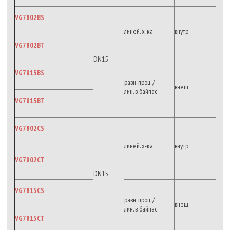
VG7802BS
линей. х-ка
внутр.
VG7802BT
DN15
VG7815BS
равн. проц. /
внеш.
лин. в байпас
VG7815BT
VG7802CS
линей. х-ка
внутр.
VG7802CT
DN15
VG7815CS
равн. проц. /
внеш.
лин. в байпас
VG7815CT