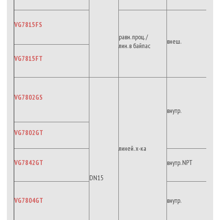
VG7815FS
равн. проц. /
внеш.
лин. в байпас
VG7815FT
VG7802GS
внутр.
VG7802GT
линей. х-ка
VG7842GT
внутр. NPT
DN15
VG7804GT
внутр.