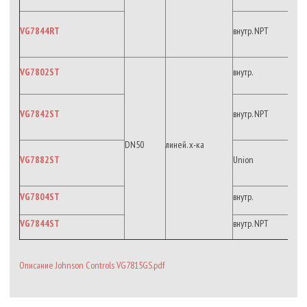
VG7844RT
внутр. NPT
VG7802ST
внутр.
VG7842ST
внутр. NPT
DN50
линей. х-ка
VG7882ST
Union
VG7804ST
внутр.
VG7844ST
внутр. NPT
Описание Johnson Controls VG7815GS.pdf