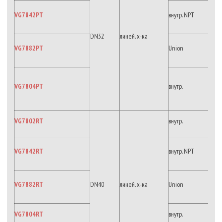
VG7842PT
внутр. NPT
DN32
линей. х-ка
VG7882PT
Union
VG7804PT
внутр.
VG7802RT
внутр.
VG7842RT
внутр. NPT
VG7882RT
DN40
линей. х-ка
Union
VG7804RT
внутр.