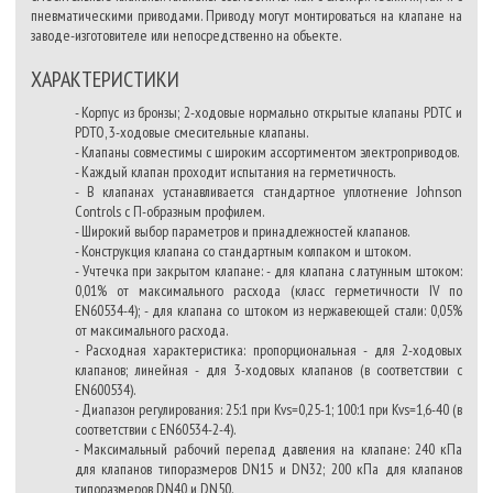
пневматическими приводами. Приводу могут монтироваться на клапане на
заводе-изготовителе или непосредственно на объекте.
ХАРАКТЕРИСТИКИ
- Корпус из бронзы; 2-ходовые нормально открытые клапаны PDTC и
PDTO, 3-ходовые смесительные клапаны.
- Клапаны совместимы с широким ассортиментом электроприводов.
- Каждый клапан проходит испытания на герметичность.
- В клапанах устанавливается стандартное уплотнение Johnson
Controls с П-образным профилем.
- Широкий выбор параметров и принадлежностей клапанов.
- Конструкция клапана со стандартным колпаком и штоком.
- Учтечка при закрытом клапане: - для клапана с латунным штоком:
0,01% от максимального расхода (класс герметичности IV по
EN60534-4); - для клапана со штоком из нержавеющей стали: 0,05%
от максимального расхода.
- Расходная характеристика: пропорциональная - для 2-ходовых
клапанов; линейная - для 3-ходовых клапанов (в соответствии с
EN600534).
- Диапазон регулирования: 25:1 при Kvs=0,25-1; 100:1 при Kvs=1,6-40 (в
соответствии с
EN60534-2-4).
- Максимальный рабочий перепад давления на клапане: 240 кПа
для клапанов типоразмеров DN15 и DN32; 200 кПа для клапанов
типоразмеров DN40 и DN50.