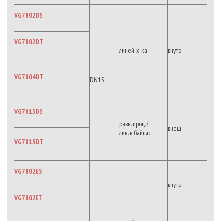
VG7802DS
VG7802DT
линей. х-ка
внутр.
VG7804DT
DN15
VG7815DS
равн. проц. /
внеш.
лин. в байпас
VG7815DT
VG7802ES
внутр.
VG7802ET