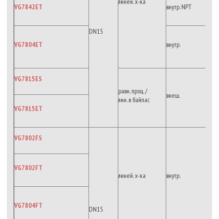
линей. х-ка
VG7842ET
внутр. NPT
DN15
VG7804ET
внутр.
VG7815ES
равн. проц. /
внеш.
лин. в байпас
VG7815ET
VG7802FS
VG7802FT
линей. х-ка
внутр.
VG7804FT
DN15