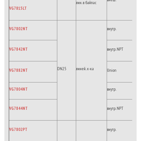
лин. в байпас
VG7815LT
VG7802NT
внутр.
VG7842NT
внутр. NPT
DN25
линей. х-ка
VG7882NT
Union
VG7804NT
внутр.
VG7844NT
внутр. NPT
VG7802PT
внутр.