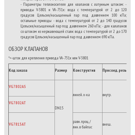
- Параметры теплоносителя для клапанов с латунным штоком: -
приводы V-3801 и VA-731x: вода с температурой от 2 до 120
градусов Цельсия/насыщенный пар под давлением 100 кПа;
остальные приводы - вода с температурой от 2 до 140 градусов
Цельсия/насыщенный пар под давлением 260 кПа; - для калапанов
со штоком из нержавеющей стали: вода с температурой от 2 до 170
градусов Цельсия/насыщенный пар под давлением 690 кПа.
ОБЗОР КЛАПАНОВ
*=-шток для крепления привода VA-731x или V-3801
Код заказа
Размер
Конструктив
Присоед.
резьба
VG7802AS
линей. х-ка
внутр.
VG7802AT
DN15
равн. проц. /
VG7815AT
внеш.
лин. в байпас