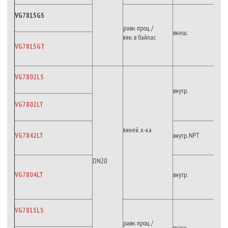
VG7815GS
равн. проц. /
внеш.
лин. в байпас
VG7815GT
VG7802LS
внутр.
VG7802LT
линей. х-ка
VG7842LT
внутр. NPT
DN20
VG7804LT
внутр.
VG7815LS
равн. проц. /
внеш.