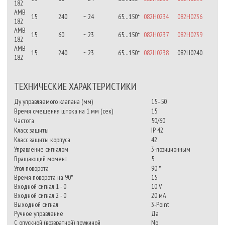
182
AMB
15
240
~ 24
65…150*
082H0234
082H0236
182
AMB
15
60
~ 23
65…150*
082H0237
082H0239
182
AMB
15
240
~ 23
65…150*
082H0238
082H0240
182
ТЕХНИЧЕСКИЕ ХАРАКТЕРИСТИКИ
Ду управляемого клапана (мм)
15–50
Время смещения штока на 1 мм (сек)
15
Частота
50/60
Класс защиты
IP 42
Класс защиты корпуса
42
Управление сигналом
3-позиционным
Вращающий момент
5
Угол поворота
90 °
Время поворота на 90°
15
Входной сигнал 1 - 0
10 V
Входной сигнал 2 - 0
20 мА
Выходной сигнал
3-Point
Ручное управление
Да
С опускной (возвратной) пружиной
No