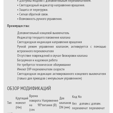
• Доступны модели с дополнительным переключателем.
• Светодиодный индикатор направления вращения.
• Защита от перегрузки.
• Сигнал обратной связи.
• Возможность ручного управления.
Преимущества:
Дополнительный концевой выключатель
Индикатор текущего положения клапана
Светодиодная индикация направления вращения
Ручной режим управления клапаном, активируется с помощью
встроенного переключателя
Отсутствие повреждений в случае блокировки клапана
Бесшумная и надежная работа
Не требуется техническое обслуживание
Имеют DIP-переключатели скорости
Светодиодная индикация активированного концевого выключателя
(только для приводов с импульсным управлением)
ОБЗОР МОДИФИКАЦИЙ
Время
Код No
Крутящий
Для
поворота
Напряжение
Тип
момент
клапанов
без дополн.
с дополн.
на 90°
питания (В)
(Нм)
DN (мм)
переключат
переключат
(сек