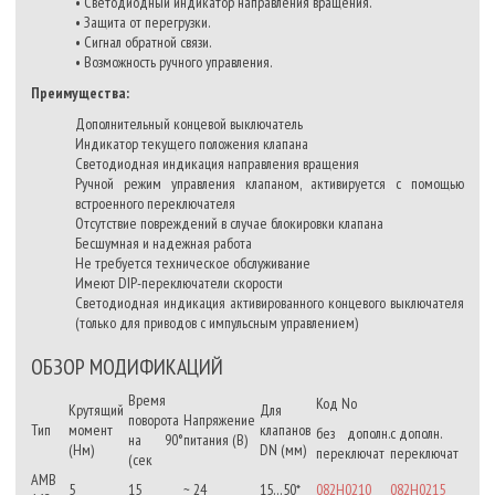
• Светодиодный индикатор направления вращения.
• Защита от перегрузки.
• Сигнал обратной связи.
• Возможность ручного управления.
Преимущества:
Дополнительный концевой выключатель
Индикатор текущего положения клапана
Светодиодная индикация направления вращения
Ручной режим управления клапаном, активируется с помощью
встроенного переключателя
Отсутствие повреждений в случае блокировки клапана
Бесшумная и надежная работа
Не требуется техническое обслуживание
Имеют DIP-переключатели скорости
Светодиодная индикация активированного концевого выключателя
(только для приводов с импульсным управлением)
ОБЗОР МОДИФИКАЦИЙ
Время
Код No
Крутящий
Для
поворота
Напряжение
Тип
момент
клапанов
без дополн.
с дополн.
на 90°
питания (В)
(Нм)
DN (мм)
переключат
переключат
(сек
AMB
5
15
~ 24
15…50*
082H0210
082H0215