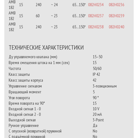
AMB
15
240
~ 24
65…150*
082H0234
082H0236
182
AMB
15
60
~ 23
65…150*
082H0237
082H0239
182
AMB
15
240
~ 23
65…150*
082H0238
082H0240
182
ТЕХНИЧЕСКИЕ ХАРАКТЕРИСТИКИ
Ду управляемого клапана (мм)
15–50
Время смещения штока на 1 мм (сек)
15
Частота
50/60
Класс защиты
IP 42
Класс защиты корпуса
42
Управление сигналом
3-позиционным
Вращающий момент
5
Угол поворота
90 °
Время поворота на 90°
15
Входной сигнал 1 - 0
10 V
Входной сигнал 2 - 0
20 мА
Выходной сигнал
3-Point
Ручное управление
Да
С опускной (возвратной) пружиной
No
С подъёмной пружиной
No