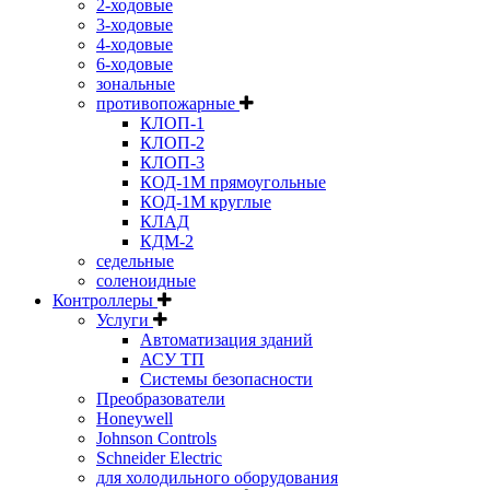
2-ходовые
3-ходовые
4-ходовые
6-ходовые
зональные
противопожарные
КЛОП-1
КЛОП-2
КЛОП-3
КОД-1М прямоугольные
КОД-1М круглые
КЛАД
КДМ-2
седельные
соленоидные
Контроллеры
Услуги
Автоматизация зданий
АСУ ТП
Системы безопасности
Преобразователи
Honeywell
Johnson Controls
Schneider Electric
для холодильного оборудования