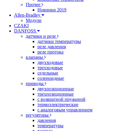
Прочее
Новинки 2019
Allen-Bradley
Модули
CZAKI
DANFOSS
датчики и реле
датчики температуры
реле давления
реле протока
клапаны
двухходовые
трехходовые
седельные
соленоидные
приводы
двухпозиционные
трехпозиционные
с возвратной пружиной
термоэлектрические
с аналоговым управлением
регуляторы
давления
температуры
расхода