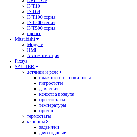
DELTA-P
INT10
INT69
INT100 серия
INT200 серия
INT500 серия
прочее
Mitsubishi
Модули
HMI
Автоматизация
Pixsys
SAUTER
датчики и реле
влажности и точки росы
гигростаты
давления
качества воздуха
прессостаты
температуры
прочие
термостаты
клапаны
задвижки
двухходовые