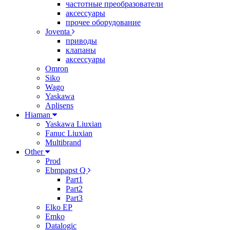
частотные преобразователи
аксессуары
прочее оборудование
Joventa
приводы
клапаны
аксессуары
Omron
Siko
Wago
Yaskawa
Aplisens
Hiaman
Yaskawa Liuxian
Fanuc Liuxian
Multibrand
Other
Prod
Ebmpapst Q
Part1
Part2
Part3
Elko EP
Emko
Datalogic