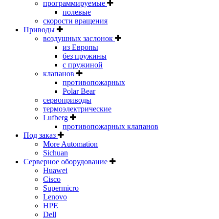
программируемые
полевые
скорости вращения
Приводы
воздушных заслонок
из Европы
без пружины
с пружиной
клапанов
противопожарных
Polar Bear
сервоприводы
термоэлектрические
Lufberg
противопожарных клапанов
Под заказ
More Automation
Sichuan
Серверное оборудование
Huawei
Cisco
Supermicro
Lenovo
HPE
Dell