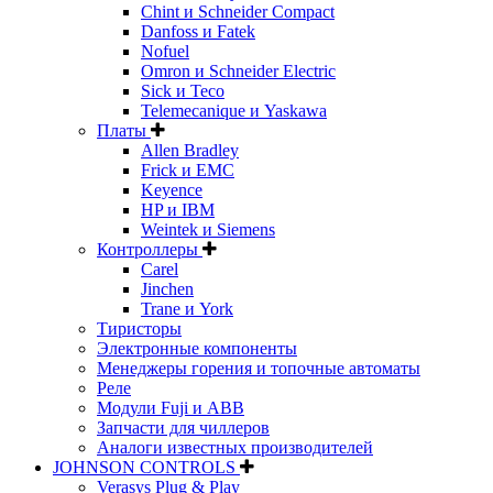
Chint и Schneider Compact
Danfoss и Fatek
Nofuel
Omron и Schneider Electric
Sick и Teco
Telemecanique и Yaskawa
Платы
Allen Bradley
Frick и EMC
Keyence
HP и IBM
Weintek и Siemens
Контроллеры
Carel
Jinchen
Trane и York
Тиристоры
Электронные компоненты
Менеджеры горения и топочные автоматы
Реле
Модули Fuji и ABB
Запчасти для чиллеров
Аналоги известных производителей
JOHNSON CONTROLS
Verasys Plug & Play