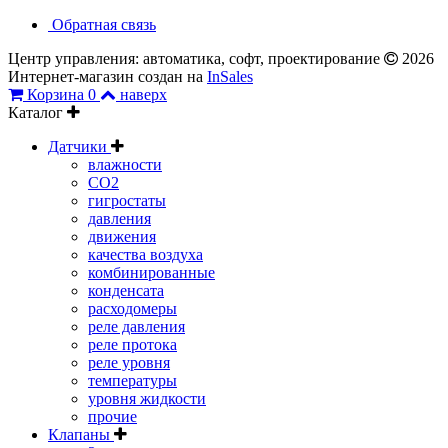
Обратная связь
Центр управления: автоматика, софт, проектирование
2026
Интернет-магазин создан на
InSales
Корзина
0
наверх
Каталог
Датчики
влажности
CO2
гигростаты
давления
движения
качества воздуха
комбинированные
конденсата
расходомеры
реле давления
реле протока
реле уровня
температуры
уровня жидкости
прочие
Клапаны