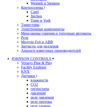
Weintek и Siemens
Контроллеры
Carel
Jinchen
Trane и York
Тиристоры
Электронные компоненты
Менеджеры горения и топочные автоматы
Реле
Модули Fuji и ABB
Запчасти для чиллеров
Аналоги известных производителей
JOHNSON CONTROLS
Verasys Plug & Play
Facility Explorer
KNX
Датчики
влажности
CO2
гигростаты
давления
реле давления
реле протока
реле уровня