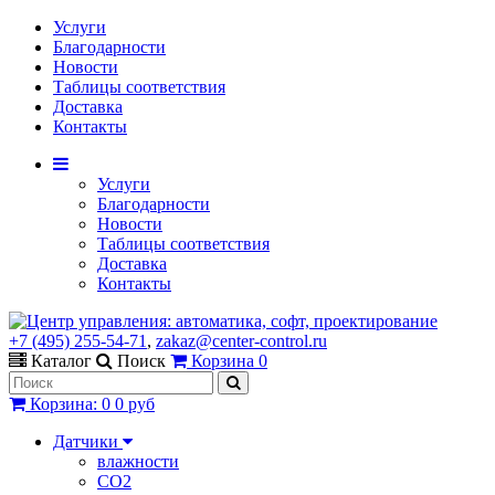
Услуги
Благодарности
Новости
Таблицы соответствия
Доставка
Контакты
Услуги
Благодарности
Новости
Таблицы соответствия
Доставка
Контакты
+7 (495) 255-54-71
,
zakaz@center-control.ru
Каталог
Поиск
Корзина
0
Корзина
:
0
0 руб
Датчики
влажности
CO2