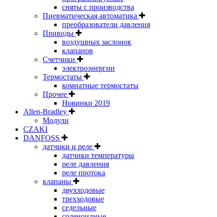
сняты с производства
Пневматическая автоматика
преобразователи давления
Приводы
воздушных заслонок
клапанов
Счетчики
электроэнергии
Термостаты
комнатные термостаты
Прочее
Новинки 2019
Allen-Bradley
Модули
CZAKI
DANFOSS
датчики и реле
датчики температуры
реле давления
реле протока
клапаны
двухходовые
трехходовые
седельные
соленоидные