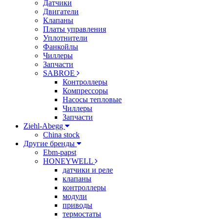
Датчики
Двигатели
Клапаны
Платы управления
Уплотнители
Фанкойлы
Чиллеры
Запчасти
SABROE
Контроллеры
Компрессоры
Насосы тепловые
Чиллеры
Запчасти
Ziehl-Abegg
China stock
Другие бренды
Ebm-papst
HONEYWELL
датчики и реле
клапаны
контроллеры
модули
приводы
термостаты