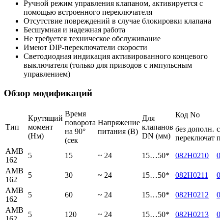
Ручной режим управления клапаном, активируется с
помощью встроенного переключателя
Отсутствие повреждений в случае блокировки клапана
Бесшумная и надежная работа
Не требуется техническое обслуживание
Имеют DIP-переключатели скорости
Светодиодная индикация активированного концевого
выключателя (только для приводов с импульсным
управлением)
Обзор модификаций
Время
Код No
Крутящий
Для
поворота
Напряжение
Тип
момент
клапанов
без дополн.
на 90°
питания (В)
(Нм)
DN (мм)
переключат
(сек
AMB
5
15
~ 24
15…50*
082H0210
162
AMB
5
30
~ 24
15…50*
082H0211
162
AMB
5
60
~ 24
15…50*
082H0212
162
AMB
5
120
~ 24
15…50*
082H0213
162