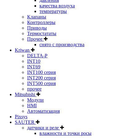
давления
качества воздуха
температуры
Клапаны
Контроллеры
Приводы
Термостататы
Прочее
снято с производства
Kriwan
DELTA-P
INT10
INT69
INT100 серия
INT200 серия
INT500 серия
прочее
Mitsubishi
Модули
HMI
Автоматизация
Pixsys
SAUTER
датчики и реле
влажности и точки росы