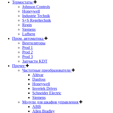
Термостаты
Johnson Controls
Honeywell
Industrie Technik
S+S Regeltechnik
Regin
Siemens
Lufberg
Пром. автоматика
Вентиляторы
Prod 1
Prod 2
Prod 3
Запчасти KDT
Прочее
Частотные преобразователи
Altivar
Danfoss
Honeywell
Invertek Drives
Schneider Electric
Siemens
Модули для шкафов управления
ABB
Allen Bradley