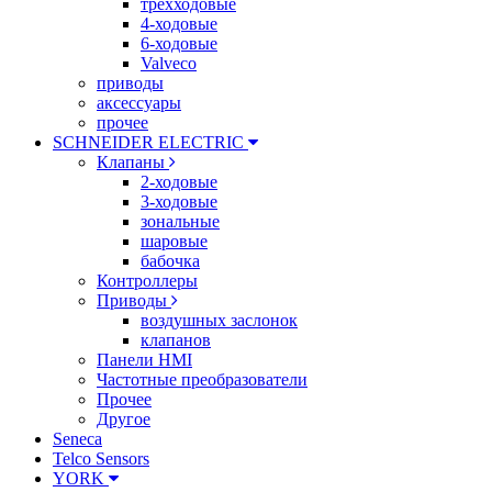
трехходовые
4-ходовые
6-ходовые
Valveco
приводы
аксессуары
прочее
SCHNEIDER ELECTRIC
Клапаны
2-ходовые
3-ходовые
зональные
шаровые
бабочка
Контроллеры
Приводы
воздушных заслонок
клапанов
Панели HMI
Частотные преобразователи
Прочее
Другое
Seneca
Telco Sensors
YORK