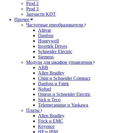
Prod 2
Prod 3
Запчасти KDT
Прочее
Частотные преобразователи
Altivar
Danfoss
Honeywell
Invertek Drives
Schneider Electric
Siemens
Модули для шкафов управления
ABB
Allen Bradley
Chint и Schneider Compact
Danfoss и Fatek
Nofuel
Omron и Schneider Electric
Sick и Teco
Telemecanique и Yaskawa
Платы
Allen Bradley
Frick и EMC
Keyence
HP и IBM