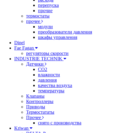
перепуска
прочие
термостаты
прочее
модули
преобразователи давления
шкафы управления
Dinel
Fae Fagan
регуляторы скорости
INDUSTRIE TECHNIK
Датчики
CO2
влажности
давления
качества воздуха
температуры
Клапаны
Контроллеры
Приводы
Термостататы
Прочее
снято с производства
Kriwan