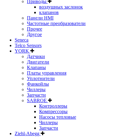
Приводы
воздушных заслонок
клапанов
Панели HMI
Частотные преобразователи
Прочее
Другое
Seneca
Telco Sensors
YORK
Датчики
Двигатели
Клапаны
Платы управления
Уплотнители
Фанкойлы
Чиллеры
Запчасти
SABROE
Контроллеры
Компрессоры
Насосы тепловые
Чиллеры
Запчасти
Ziehl-Abegg