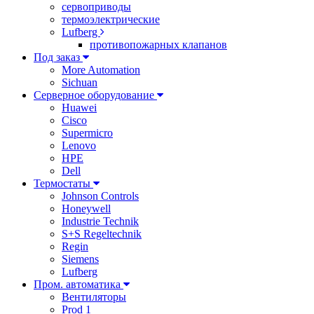
сервоприводы
термоэлектрические
Lufberg
противопожарных клапанов
Под заказ
More Automation
Sichuan
Серверное оборудование
Huawei
Cisco
Supermicro
Lenovo
HPE
Dell
Термостаты
Johnson Controls
Honeywell
Industrie Technik
S+S Regeltechnik
Regin
Siemens
Lufberg
Пром. автоматика
Вентиляторы
Prod 1