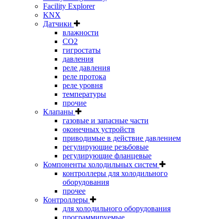
Facility Explorer
KNX
Датчики
влажности
CO2
гигростаты
давления
реле давления
реле протока
реле уровня
температуры
прочие
Клапаны
газовые и запасные части
оконечных устройств
приводимые в действие давлением
регулирующие резьбовые
регулирующие фланцевые
Компоненты холодильных систем
контроллеры для холодильного
оборудования
прочее
Контроллеры
для холодильного оборудования
программируемые