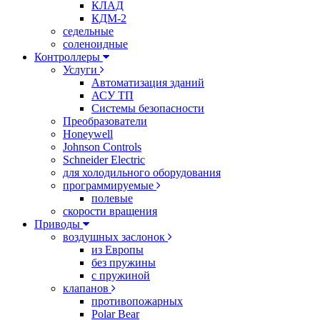
КЛАД
КДМ-2
седельные
соленоидные
Контроллеры
Услуги
Автоматизация зданий
АСУ ТП
Системы безопасности
Преобразователи
Honeywell
Johnson Controls
Schneider Electric
для холодильного оборудования
программируемые
полевые
скорости вращения
Приводы
воздушных заслонок
из Европы
без пружины
с пружиной
клапанов
противопожарных
Polar Bear