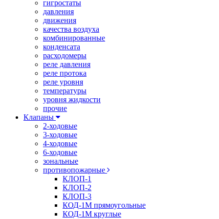
гигростаты
давления
движения
качества воздуха
комбинированные
конденсата
расходомеры
реле давления
реле протока
реле уровня
температуры
уровня жидкости
прочие
Клапаны
2-ходовые
3-ходовые
4-ходовые
6-ходовые
зональные
противопожарные
КЛОП-1
КЛОП-2
КЛОП-3
КОД-1М прямоугольные
КОД-1М круглые