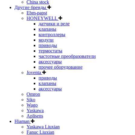
China stock
Другие бренды
Ebm-papst
HONEYWELL
датчики и реле
клапаны
контроллеры
модули
приводы
термостаты
частотные преобразователи
аксессуары
прочее оборудование
Joventa
приводы
клапаны
аксессуары
Omron
Siko
Wago
Yaskawa
Aplisens
Hiaman
Yaskawa Liuxian
Fanuc Liuxian