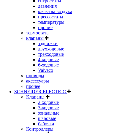
гигростаты
давления
качества воздуха
прессостаты
температуры
прочие
термостаты
клапаны
задвижки
двухходовые
трехходовые
4-ходовые
6-ходовые
Valveco
приводы
аксессуары
прочее
SCHNEIDER ELECTRIC
Клапаны
2-ходовые
3-ходовые
зональные
шаровые
бабочка
Контроллеры