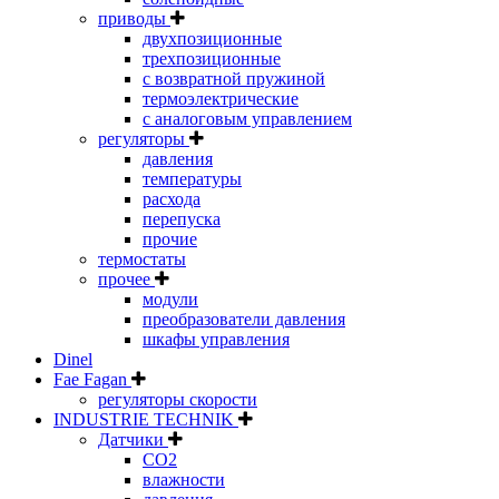
приводы
двухпозиционные
трехпозиционные
с возвратной пружиной
термоэлектрические
с аналоговым управлением
регуляторы
давления
температуры
расхода
перепуска
прочие
термостаты
прочее
модули
преобразователи давления
шкафы управления
Dinel
Fae Fagan
регуляторы скорости
INDUSTRIE TECHNIK
Датчики
CO2
влажности