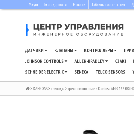
Услуги
Благодарности
Новости
Таблицы соответствия
Д
ДАТЧИКИ
КЛАПАНЫ
КОНТРОЛЛЕРЫ
ПРИ
JOHNSON CONTROLS
ALLEN-BRADLEY
CZAKI
SCHNEIDER ELECTRIC
SENECA
TELCO SENSORS
DANFOSS
приводы
трехпозиционные
Danfoss AMB 162 082H