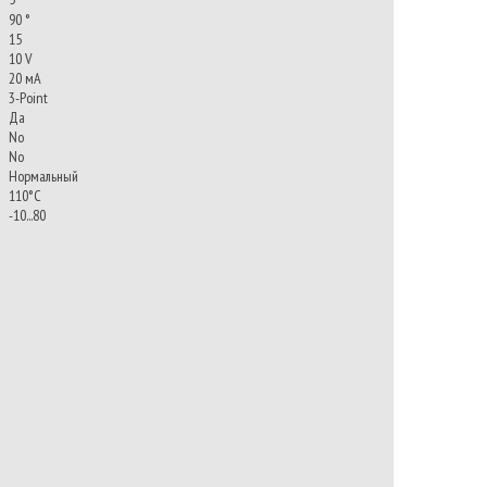
90 °
15
10 V
20 мА
3-Point
Да
No
No
Нормальный
110°С
-10...80