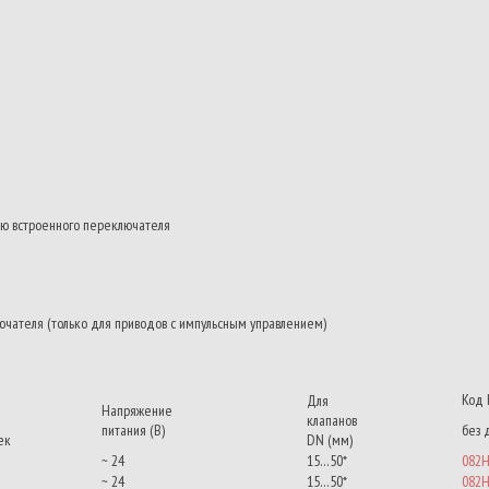
ью встроенного переключателя
чателя (только для приводов с импульсным управлением)
Код 
Для
Напряжение
клапанов
питания (В)
без 
ек
DN (мм)
~ 24
15…50*
082H
~ 24
15…50*
082H