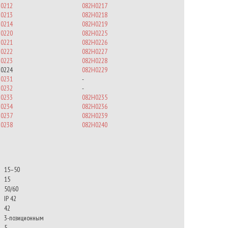
0212
082H0217
0213
082H0218
0214
082H0219
0220
082H0225
0221
082H0226
0222
082H0227
0223
082H0228
0224
082H0229
0231
-
0232
-
0233
082H0235
0234
082H0236
0237
082H0239
0238
082H0240
15–50
15
50/60
IP 42
42
3-позиционным
5