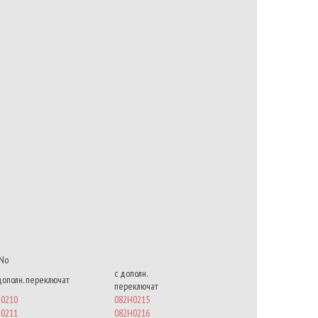
No
с дополн.
дополн. переключат
переключат
0210
082H0215
0211
082H0216