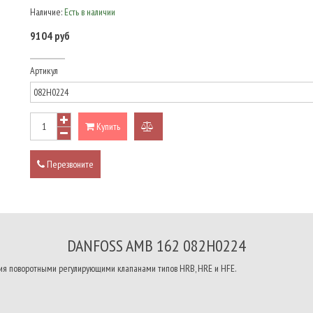
Наличие:
Есть в наличии
9104 руб
Артикул
Купить
добавить
к
Перезвоните
сравнению
DANFOSS AMB 162 082H0224
я поворотными регулирующими клапанами типов HRB, HRE и HFE.