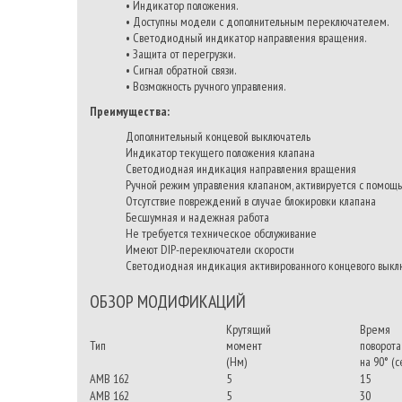
• Индикатор положения.
• Доступны модели с дополнительным переключателем.
• Светодиодный индикатор направления вращения.
• Защита от перегрузки.
• Сигнал обратной связи.
• Возможность ручного управления.
Преимущества:
Дополнительный концевой выключатель
Индикатор текущего положения клапана
Светодиодная индикация направления вращения
Ручной режим управления клапаном, активируется с помощ
Отсутствие повреждений в случае блокировки клапана
Бесшумная и надежная работа
Не требуется техническое обслуживание
Имеют DIP-переключатели скорости
Светодиодная индикация активированного концевого выклю
ОБЗОР МОДИФИКАЦИЙ
Крутящий
Время
Тип
момент
поворота
(Нм)
на 90° (с
AMB 162
5
15
AMB 162
5
30