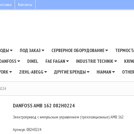
оставка
Контакты
ВОДЫ
ПОД ЗАКАЗ
СЕРВЕРНОЕ ОБОРУДОВАНИЕ
ТЕРМОСТ
DANFOSS
DINEL
FAE FAGAN
INDUSTRIE TECHNIK
KRI
YORK
ZIEHL-ABEGG
ДРУГИЕ БРЕНДЫ
HIAMAN
OTHE
0224
DANFOSS AMB 162 082H0224
Электропривод с импульсным управлением (трехпозиционные) AMB 162
Артикул:
082H0224