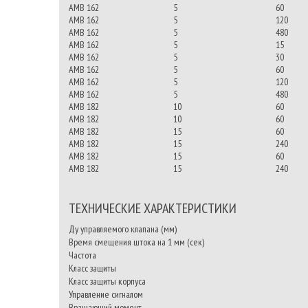
AMB 162
5
60
AMB 162
5
120
AMB 162
5
480
AMB 162
5
15
AMB 162
5
30
AMB 162
5
60
AMB 162
5
120
AMB 162
5
480
AMB 182
10
60
AMB 182
10
60
AMB 182
15
60
AMB 182
15
240
AMB 182
15
60
AMB 182
15
240
ТЕХНИЧЕСКИЕ ХАРАКТЕРИСТИКИ
Ду управляемого клапана (мм)
Время смещения штока на 1 мм (сек)
Частота
Класс защиты
Класс защиты корпуса
Управление сигналом
Вращающий момент