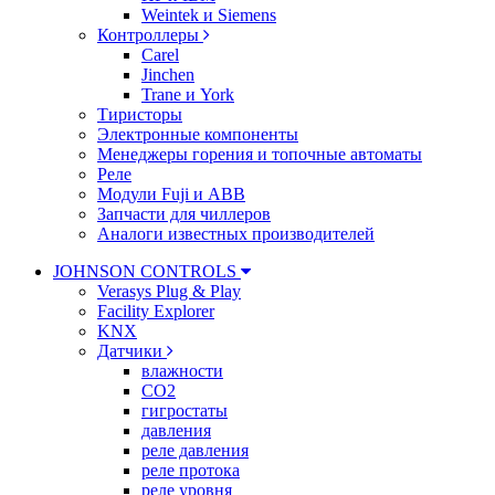
Weintek и Siemens
Контроллеры
Carel
Jinchen
Trane и York
Тиристоры
Электронные компоненты
Менеджеры горения и топочные автоматы
Реле
Модули Fuji и ABB
Запчасти для чиллеров
Аналоги известных производителей
JOHNSON CONTROLS
Verasys Plug & Play
Facility Explorer
KNX
Датчики
влажности
CO2
гигростаты
давления
реле давления
реле протока
реле уровня