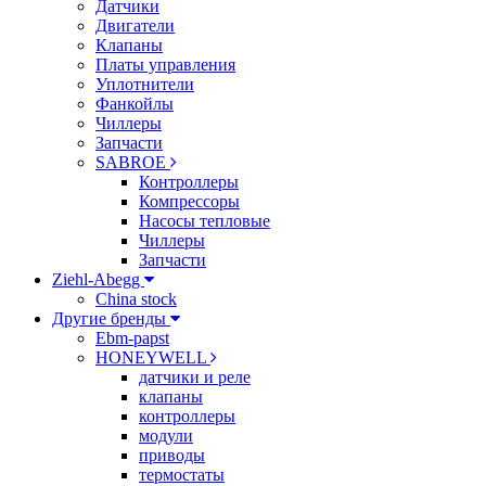
Датчики
Двигатели
Клапаны
Платы управления
Уплотнители
Фанкойлы
Чиллеры
Запчасти
SABROE
Контроллеры
Компрессоры
Насосы тепловые
Чиллеры
Запчасти
Ziehl-Abegg
China stock
Другие бренды
Ebm-papst
HONEYWELL
датчики и реле
клапаны
контроллеры
модули
приводы
термостаты