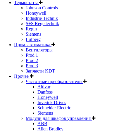
Термостаты
Johnson Controls
Honeywell
Industrie Technik
S+S Regeltechnik
Regin
Siemens
Lufberg
Пром. автоматика
Вентиляторы
Prod 1
Prod 2
Prod 3
Запчасти KDT
Прочее
Частотные преобразователи
Altivar
Danfoss
Honeywell
Invertek Drives
Schneider Electric
Siemens
Модули для шкафов управления
ABB
Allen Bradley