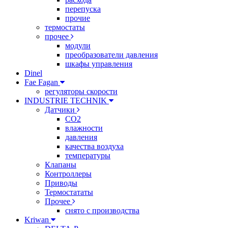
перепуска
прочие
термостаты
прочее
модули
преобразователи давления
шкафы управления
Dinel
Fae Fagan
регуляторы скорости
INDUSTRIE TECHNIK
Датчики
CO2
влажности
давления
качества воздуха
температуры
Клапаны
Контроллеры
Приводы
Термостататы
Прочее
снято с производства
Kriwan