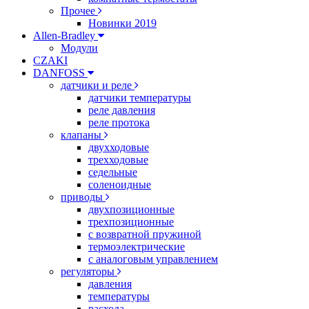
Прочее
Новинки 2019
Allen-Bradley
Модули
CZAKI
DANFOSS
датчики и реле
датчики температуры
реле давления
реле протока
клапаны
двухходовые
трехходовые
седельные
соленоидные
приводы
двухпозиционные
трехпозиционные
с возвратной пружиной
термоэлектрические
с аналоговым управлением
регуляторы
давления
температуры
расхода