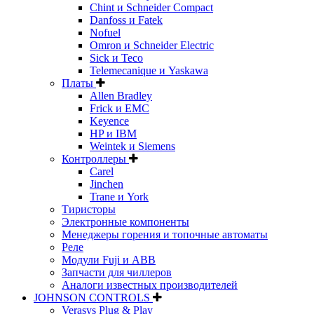
Chint и Schneider Compact
Danfoss и Fatek
Nofuel
Omron и Schneider Electric
Sick и Teco
Telemecanique и Yaskawa
Платы
Allen Bradley
Frick и EMC
Keyence
HP и IBM
Weintek и Siemens
Контроллеры
Carel
Jinchen
Trane и York
Тиристоры
Электронные компоненты
Менеджеры горения и топочные автоматы
Реле
Модули Fuji и ABB
Запчасти для чиллеров
Аналоги известных производителей
JOHNSON CONTROLS
Verasys Plug & Play