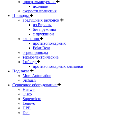
программируемые
полевые
скорости вращения
Приводы
воздушных заслонок
из Европы
без пружины
с пружиной
клапанов
противопожарных
Polar Bear
сервоприводы
термоэлектрические
Lufberg
противопожарных клапанов
Под заказ
More Automation
Sichuan
Серверное оборудование
Huawei
Cisco
Supermicro
Lenovo
HPE
Dell