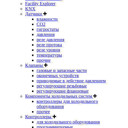
Facility Explorer
KNX
Датчики
влажности
CO2
гигростаты
давления
реле давления
реле протока
реле уровня
температуры
прочие
Клапаны
газовые и запасные части
оконечных устройств
приводимые в действие давлением
регулирующие резьбовые
регулирующие фланцевые
Компоненты холодильных систем
контроллеры для холодильного
оборудования
прочее
Контроллеры
для холодильного оборудования
программируемые