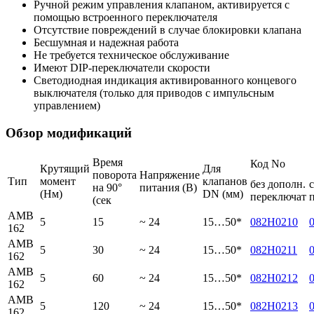
Ручной режим управления клапаном, активируется с
помощью встроенного переключателя
Отсутствие повреждений в случае блокировки клапана
Бесшумная и надежная работа
Не требуется техническое обслуживание
Имеют DIP-переключатели скорости
Светодиодная индикация активированного концевого
выключателя (только для приводов с импульсным
управлением)
Обзор модификаций
Время
Код No
Крутящий
Для
поворота
Напряжение
Тип
момент
клапанов
без дополн.
на 90°
питания (В)
(Нм)
DN (мм)
переключат
(сек
AMB
5
15
~ 24
15…50*
082H0210
162
AMB
5
30
~ 24
15…50*
082H0211
162
AMB
5
60
~ 24
15…50*
082H0212
162
AMB
5
120
~ 24
15…50*
082H0213
162