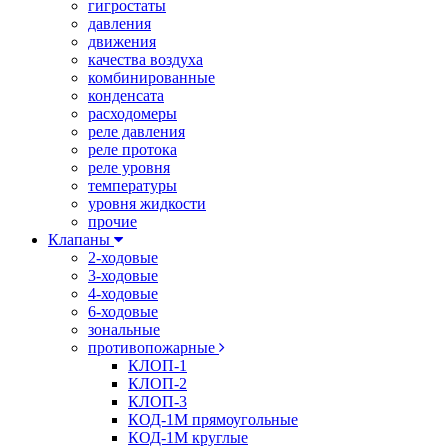
гигростаты
давления
движения
качества воздуха
комбинированные
конденсата
расходомеры
реле давления
реле протока
реле уровня
температуры
уровня жидкости
прочие
Клапаны
2-ходовые
3-ходовые
4-ходовые
6-ходовые
зональные
противопожарные
КЛОП-1
КЛОП-2
КЛОП-3
КОД-1М прямоугольные
КОД-1М круглые