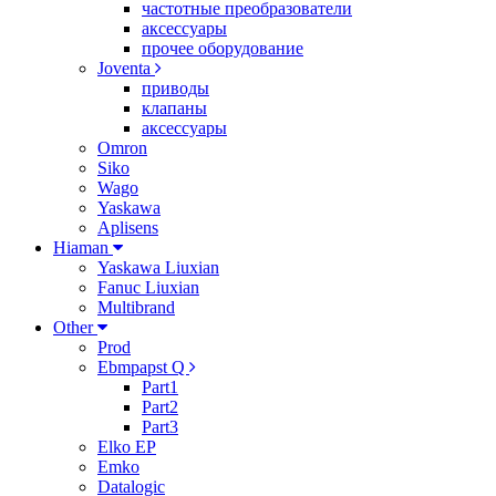
частотные преобразователи
аксессуары
прочее оборудование
Joventa
приводы
клапаны
аксессуары
Omron
Siko
Wago
Yaskawa
Aplisens
Hiaman
Yaskawa Liuxian
Fanuc Liuxian
Multibrand
Other
Prod
Ebmpapst Q
Part1
Part2
Part3
Elko EP
Emko
Datalogic