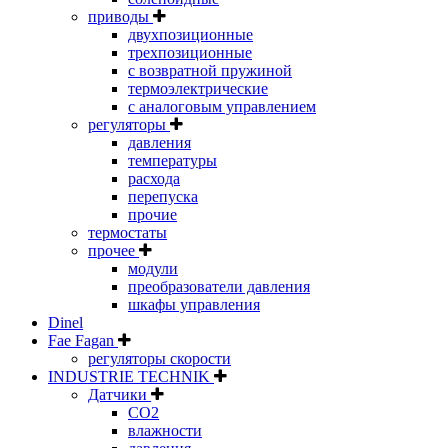
приводы
двухпозиционные
трехпозиционные
с возвратной пружиной
термоэлектрические
с аналоговым управлением
регуляторы
давления
температуры
расхода
перепуска
прочие
термостаты
прочее
модули
преобразователи давления
шкафы управления
Dinel
Fae Fagan
регуляторы скорости
INDUSTRIE TECHNIK
Датчики
CO2
влажности