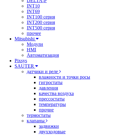
DELTA-P
INT10
INT69
INT100 серия
INT200 серия
INT500 серия
прочее
Mitsubishi
Модули
HMI
Автоматизация
Pixsys
SAUTER
датчики и реле
влажности и точки росы
гигростаты
давления
качества воздуха
прессостаты
температуры
прочие
термостаты
клапаны
задвижки
двухходовые