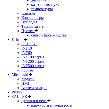
давления
качества воздуха
температуры
Клапаны
Контроллеры
Приводы
Термостататы
Прочее
снято с производства
Kriwan
DELTA-P
INT10
INT69
INT100 серия
INT200 серия
INT500 серия
прочее
Mitsubishi
Модули
HMI
Автоматизация
Pixsys
SAUTER
датчики и реле
влажности и точки росы