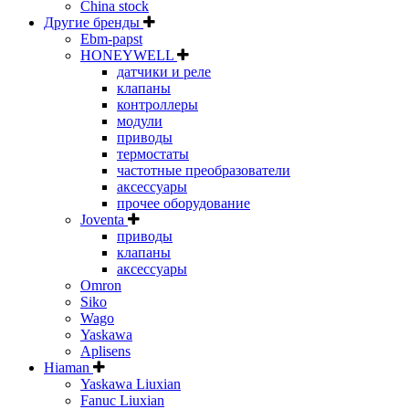
China stock
Другие бренды
Ebm-papst
HONEYWELL
датчики и реле
клапаны
контроллеры
модули
приводы
термостаты
частотные преобразователи
аксессуары
прочее оборудование
Joventa
приводы
клапаны
аксессуары
Omron
Siko
Wago
Yaskawa
Aplisens
Hiaman
Yaskawa Liuxian
Fanuc Liuxian