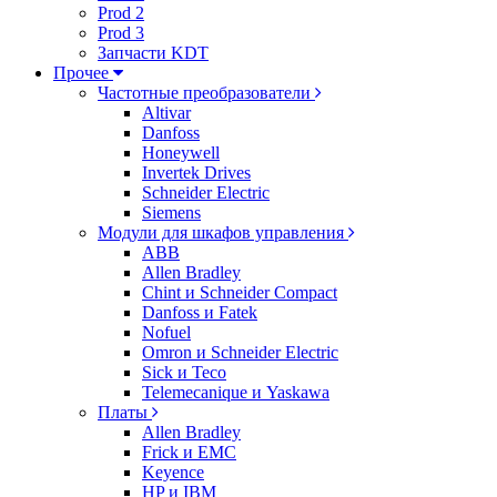
Prod 2
Prod 3
Запчасти KDT
Прочее
Частотные преобразователи
Altivar
Danfoss
Honeywell
Invertek Drives
Schneider Electric
Siemens
Модули для шкафов управления
ABB
Allen Bradley
Chint и Schneider Compact
Danfoss и Fatek
Nofuel
Omron и Schneider Electric
Sick и Teco
Telemecanique и Yaskawa
Платы
Allen Bradley
Frick и EMC
Keyence
HP и IBM