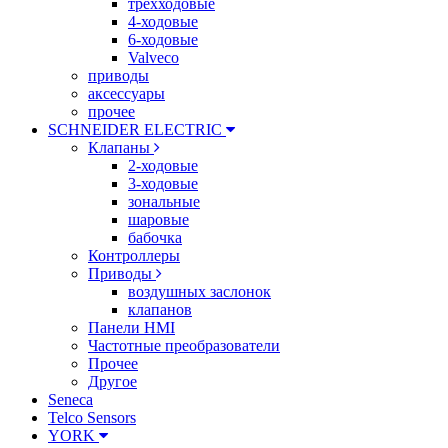
трехходовые
4-ходовые
6-ходовые
Valveco
приводы
аксессуары
прочее
SCHNEIDER ELECTRIC
Клапаны
2-ходовые
3-ходовые
зональные
шаровые
бабочка
Контроллеры
Приводы
воздушных заслонок
клапанов
Панели HMI
Частотные преобразователи
Прочее
Другое
Seneca
Telco Sensors
YORK