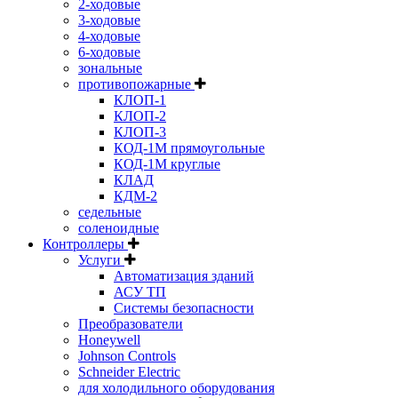
2-ходовые
3-ходовые
4-ходовые
6-ходовые
зональные
противопожарные
КЛОП-1
КЛОП-2
КЛОП-3
КОД-1М прямоугольные
КОД-1М круглые
КЛАД
КДМ-2
седельные
соленоидные
Контроллеры
Услуги
Автоматизация зданий
АСУ ТП
Системы безопасности
Преобразователи
Honeywell
Johnson Controls
Schneider Electric
для холодильного оборудования