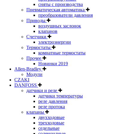
сняты с производства
Пневматическая автоматика
преобразователи давления
Приводы
воздушных заслонок
клапанов
Счетчики
электроэнергии
Термостаты
комнатные термостаты
Прочее
Новинки 2019
Allen-Bradley
Модули
CZAKI
DANFOSS
датчики и реле
датчики температуры
реле давления
реле протока
клапаны
двухходовые
трехходовые
седельные
соленоидные