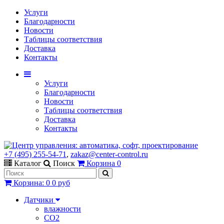
Услуги
Благодарности
Новости
Таблицы соответствия
Доставка
Контакты
Услуги
Благодарности
Новости
Таблицы соответствия
Доставка
Контакты
+7 (495) 255-54-71
,
zakaz@center-control.ru
Каталог
Поиск
Корзина
0
Корзина
:
0
0 руб
Датчики
влажности
CO2