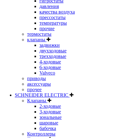
гигростаты
давления
качества воздуха
прессостаты
температуры
прочие
термостаты
клапаны
задвижки
двухходовые
трехходовые
4-ходовые
6-ходовые
Valveco
приводы
аксессуары
прочее
SCHNEIDER ELECTRIC
Клапаны
2-ходовые
3-ходовые
зональные
шаровые
бабочка
Контроллеры