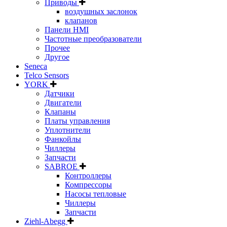
Приводы
воздушных заслонок
клапанов
Панели HMI
Частотные преобразователи
Прочее
Другое
Seneca
Telco Sensors
YORK
Датчики
Двигатели
Клапаны
Платы управления
Уплотнители
Фанкойлы
Чиллеры
Запчасти
SABROE
Контроллеры
Компрессоры
Насосы тепловые
Чиллеры
Запчасти
Ziehl-Abegg