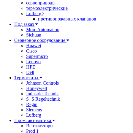
сервоприводы
термоэлектрические
Lufberg
противопожарных клапанов
Под заказ
More Automation
Sichuan
Серверное оборудование
Huawei
Cisco
Supermicro
Lenovo
HPE
Dell
Термостаты
Johnson Controls
Honeywell
Industrie Technik
S+S Regeltechnik
Regin
Siemens
Lufberg
Пром. автоматика
Вентиляторы
Prod 1