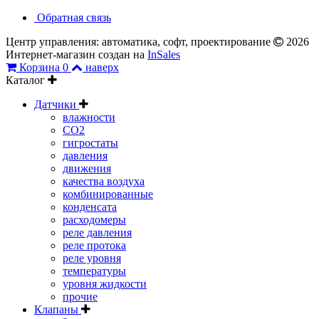
Обратная связь
Центр управления: автоматика, софт, проектирование
2026
Интернет-магазин создан на
InSales
Корзина
0
наверх
Каталог
Датчики
влажности
CO2
гигростаты
давления
движения
качества воздуха
комбинированные
конденсата
расходомеры
реле давления
реле протока
реле уровня
температуры
уровня жидкости
прочие
Клапаны