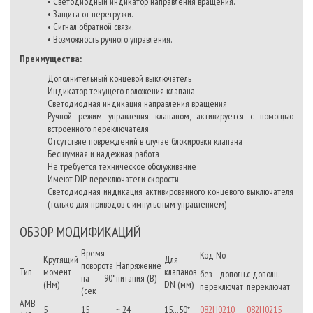
• Светодиодный индикатор направления вращения.
• Защита от перегрузки.
• Сигнал обратной связи.
• Возможность ручного управления.
Преимущества:
Дополнительный концевой выключатель
Индикатор текущего положения клапана
Светодиодная индикация направления вращения
Ручной режим управления клапаном, активируется с помощью
встроенного переключателя
Отсутствие повреждений в случае блокировки клапана
Бесшумная и надежная работа
Не требуется техническое обслуживание
Имеют DIP-переключатели скорости
Светодиодная индикация активированного концевого выключателя
(только для приводов с импульсным управлением)
ОБЗОР МОДИФИКАЦИЙ
Время
Код No
Крутящий
Для
поворота
Напряжение
Тип
момент
клапанов
без дополн.
с дополн.
на 90°
питания (В)
(Нм)
DN (мм)
переключат
переключат
(сек
AMB
5
15
~ 24
15…50*
082H0210
082H0215