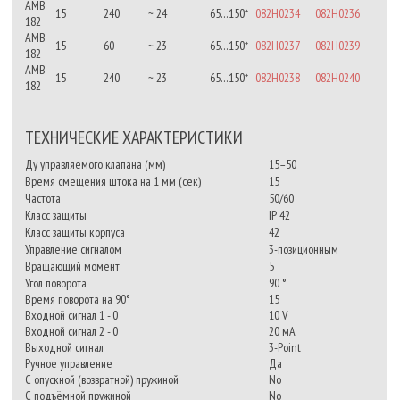
AMB
15
240
~ 24
65…150*
082H0234
082H0236
182
AMB
15
60
~ 23
65…150*
082H0237
082H0239
182
AMB
15
240
~ 23
65…150*
082H0238
082H0240
182
ТЕХНИЧЕСКИЕ ХАРАКТЕРИСТИКИ
Ду управляемого клапана (мм)
15–50
Время смещения штока на 1 мм (сек)
15
Частота
50/60
Класс защиты
IP 42
Класс защиты корпуса
42
Управление сигналом
3-позиционным
Вращающий момент
5
Угол поворота
90 °
Время поворота на 90°
15
Входной сигнал 1 - 0
10 V
Входной сигнал 2 - 0
20 мА
Выходной сигнал
3-Point
Ручное управление
Да
С опускной (возвратной) пружиной
No
С подъёмной пружиной
No