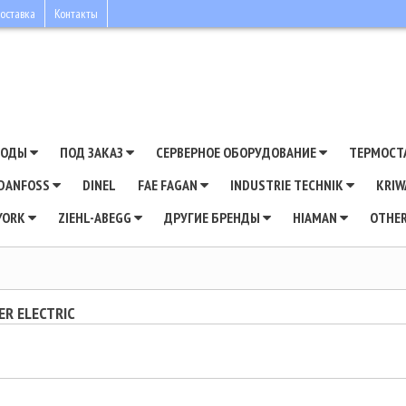
оставка
Контакты
ВОДЫ
ПОД ЗАКАЗ
СЕРВЕРНОЕ ОБОРУДОВАНИЕ
ТЕРМОСТ
DANFOSS
DINEL
FAE FAGAN
INDUSTRIE TECHNIK
KRI
YORK
ZIEHL-ABEGG
ДРУГИЕ БРЕНДЫ
HIAMAN
OTHE
ER ELECTRIC