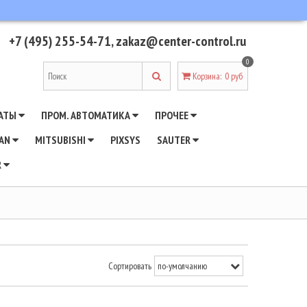
+7 (495) 255-54-71
,
zakaz@center-control.ru
0
Корзина
:
0 руб
АТЫ
ПРОМ. АВТОМАТИКА
ПРОЧЕЕ
WAN
MITSUBISHI
PIXSYS
SAUTER
R
Сортировать