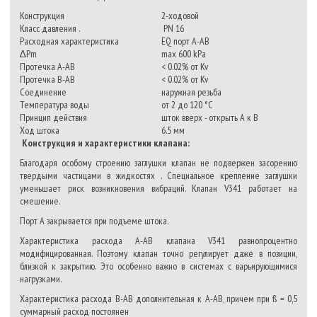
Конструкция
2-ходовой
Класс давления .
PN 16
Расходная характеристика
EQ порт A-AB
∆Pm
max 600 kPa
Протечка A-AB
< 0.02% от Kv
Протечка B-AB
< 0.02% от Kv
Соединение
наружная резьба
Температура воды
от 2 до 120 °C
Принцип действия
шток вверх - открыть A к B
Ход штока
6.5 мм
Конструкция и характеристики клапана:
Благодаря особому строению заглушки клапан не подвержен засорению
твердыми частицами в жидкостях . Специальное крепление заглушки
уменьшает риск возникновения вибраций. Клапан V341 работает на
смешение.
Порт A закрывается при подъеме штока.
Характеристика расхода A-AB клапана V341 равнопроцентно
модифицированная. Поэтому клапан точно регулирует даже в позиции,
близкой к закрытию. Это особенно важно в системах с варьирующимися
нагрузками.
Характеристика расхода B-AB дополнительная к A-AB, причем при ß = 0,5
суммарный расход постоянен