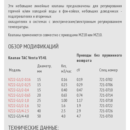
Эти небольшие линейные клапаны предназначены для регулирования
горячей и/или холодной воды в фэн-койлах, небольших доводчиках -
подогревателях и вторичных
охладителях в системах с электрическим/электронным регулированием
температуры.
Клапаны применяются совместно с приводами MZ18 или MZ10.
ОБЗОР МОДИФИКАЦИЙ
Приводы без пружинного
Клапан TAC Venta V341
возврата
Диаметр,
Kvs,
Модель
cV
Спец. номер
мм
м3/час
VZ22-G1/2-0.16
15
0.16
0.19
721-0702
VZ22-G1/2-0,25
15
0.25
0.29
721-0706
VZ22-G1/2-0,4
15
0.40
0.47
721-0710
VZ22-G1/2-0,63
20
0.63
0.74
721-0714
VZ22-G1/2-1,0
25
1.00
1.17
721-0718
VZ22-G1/2-1,6
32
1.6
1.9
721-0722
VZ22-G3/4-2,5
40
2.5
2.9
721-0726
VZ22-G3/4-4,0
50
4.0
4.7
721-0730
ТЕХНИЧЕСКИЕ ДАННЫЕ: