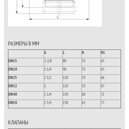
РАЗМЕРЫ В ММ
G
L
H
H1
DN15
1
1
/8
80
55
65
DN20
1 1/4
90
55
65
DN25
1 1/2
110
55
66
DN32
2
120
55
67
DN40
2 1/4
130
60
72
DN50
2 3/4
150
65
77
КЛАПАНЫ