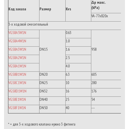
Δp макс.
(kPa)
Код заказа
Размер
Kvs
VA-77x820x
3-х ходовой смесительный
VGS8A5W1N
0.63
VGS8A4W1N
1.0
VGS8A3W1N
DN15
1.6
958
VGS8A2W1N
2.5
VGS8A1W1N
4.0
VGS8B1W1N
DN20
6.3
605
VGS8C1W1N
DN25
10
280
VGS8D1W1N
DN32
16
176
VGS8E1W1N
DN40
25
54
VGS8F1W1N
DN50
40
---
* = для 3-х ходового клапана нужно 3 фитинга