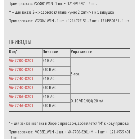
Пример заказа: VGS8B1W1N -1 шт. + 1214935201 - 3 шт.
** = для заказа 2-х ходового клапана нужно 2 фитигна и 1 заглушка
Пример заказа: VGS8A1W1N - 1 шт. + 1214935151 - 2 шт. + 1214930151 - 1 шт.
ПРИВОДЫ
Код*
Питание
Управление
VA-7700-8201
24 В AC
VA-7700-8203
230 В АС
3-поз.
VA-7740-8201
24 В AC
VA-7740-8203
230 В АС
VA-7706-8201
24 В AC
0...10 VDC/0(4)..20 мА
VA-7746-8201
230 В АС
* = для заказа клапана в сборе с приводом, добавляется "М" к коду привода
Пример заказа: VGS8E1W1N -1 шт. + VA-7706-8201+M - 1 шт. + 121 4935 401
- 3 шт.