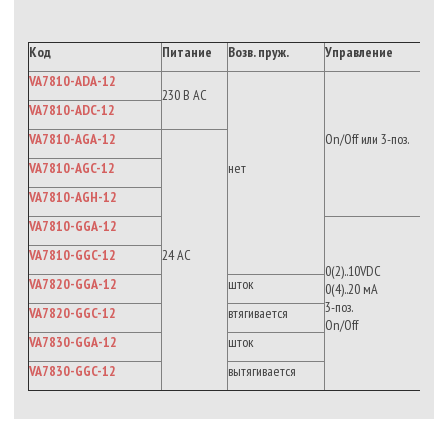
Код
Питание
Возв. пруж.
Управление
VA7810-ADA-12
230 В АС
VA7810-ADC-12
VA7810-AGA-12
On/Off или 3-поз.
VA7810-AGC-12
нет
VA7810-AGH-12
VA7810-GGA-12
VA7810-GGC-12
24 АС
0(2)..10VDC
VA7820-GGA-12
шток
0(4)..20 мА
3-поз.
VA7820-GGC-12
втягивается
On/Off
VA7830-GGA-12
шток
VA7830-GGC-12
вытягивается