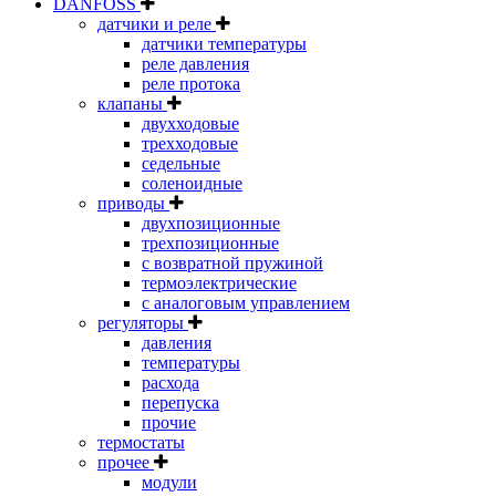
DANFOSS
датчики и реле
датчики температуры
реле давления
реле протока
клапаны
двухходовые
трехходовые
седельные
соленоидные
приводы
двухпозиционные
трехпозиционные
с возвратной пружиной
термоэлектрические
с аналоговым управлением
регуляторы
давления
температуры
расхода
перепуска
прочие
термостаты
прочее
модули