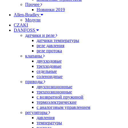
Прочее
Новинки 2019
Allen-Bradley
Модули
CZAKI
DANFOSS
датчики и реле
датчики температуры
реле давления
реле протока
клапаны
двухходовые
трехходовые
седельные
соленоидные
приводы
двухпозиционные
трехпозиционные
с возвратной пружиной
термоэлектрические
с аналоговым управлением
регуляторы
давления
температуры
расхода