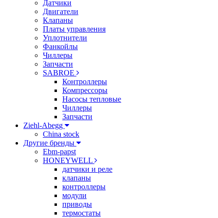
Датчики
Двигатели
Клапаны
Платы управления
Уплотнители
Фанкойлы
Чиллеры
Запчасти
SABROE
Контроллеры
Компрессоры
Насосы тепловые
Чиллеры
Запчасти
Ziehl-Abegg
China stock
Другие бренды
Ebm-papst
HONEYWELL
датчики и реле
клапаны
контроллеры
модули
приводы
термостаты