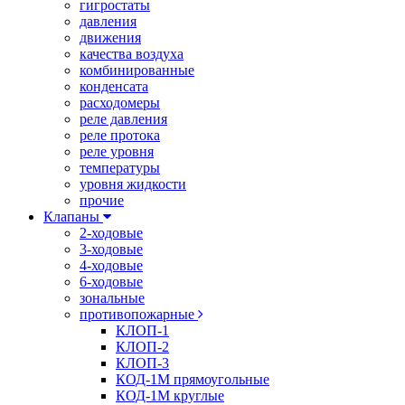
гигростаты
давления
движения
качества воздуха
комбинированные
конденсата
расходомеры
реле давления
реле протока
реле уровня
температуры
уровня жидкости
прочие
Клапаны
2-ходовые
3-ходовые
4-ходовые
6-ходовые
зональные
противопожарные
КЛОП-1
КЛОП-2
КЛОП-3
КОД-1М прямоугольные
КОД-1М круглые