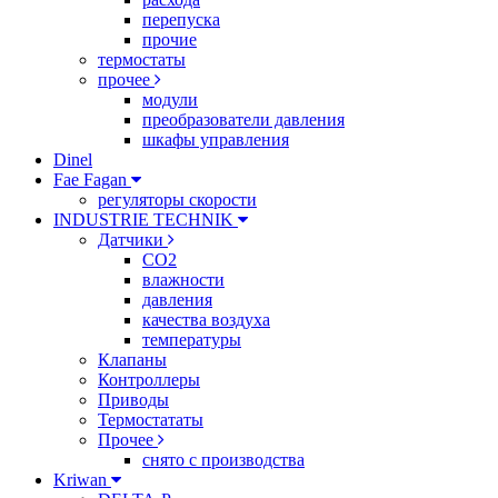
перепуска
прочие
термостаты
прочее
модули
преобразователи давления
шкафы управления
Dinel
Fae Fagan
регуляторы скорости
INDUSTRIE TECHNIK
Датчики
CO2
влажности
давления
качества воздуха
температуры
Клапаны
Контроллеры
Приводы
Термостататы
Прочее
снято с производства
Kriwan