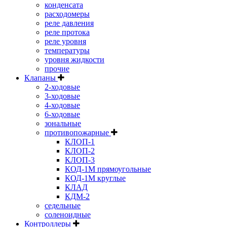
конденсата
расходомеры
реле давления
реле протока
реле уровня
температуры
уровня жидкости
прочие
Клапаны
2-ходовые
3-ходовые
4-ходовые
6-ходовые
зональные
противопожарные
КЛОП-1
КЛОП-2
КЛОП-3
КОД-1М прямоугольные
КОД-1М круглые
КЛАД
КДМ-2
седельные
соленоидные
Контроллеры