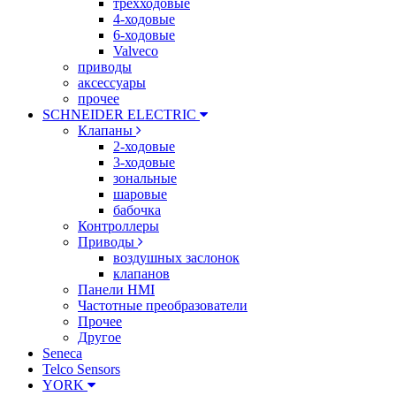
трехходовые
4-ходовые
6-ходовые
Valveco
приводы
аксессуары
прочее
SCHNEIDER ELECTRIC
Клапаны
2-ходовые
3-ходовые
зональные
шаровые
бабочка
Контроллеры
Приводы
воздушных заслонок
клапанов
Панели HMI
Частотные преобразователи
Прочее
Другое
Seneca
Telco Sensors
YORK