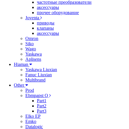
частотные преобразователи
аксессуары
прочее оборудование
Joventa
приводы
клапаны
аксессуары
Omron
Siko
Wago
Yaskawa
Aplisens
Hiaman
Yaskawa Liuxian
Fanuc Liuxian
Multibrand
Other
Prod
Ebmpapst Q
Part1
Part2
Part3
Elko EP
Emko
Datalogic