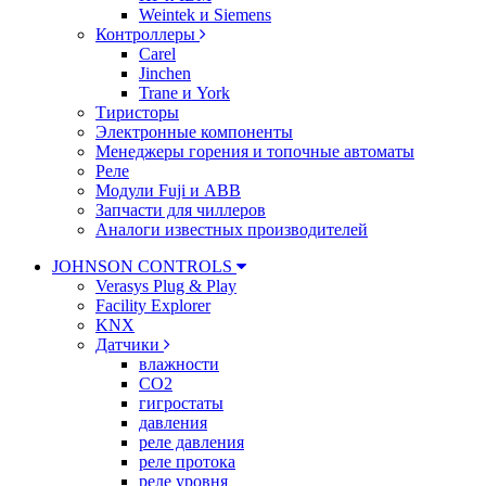
Weintek и Siemens
Контроллеры
Carel
Jinchen
Trane и York
Тиристоры
Электронные компоненты
Менеджеры горения и топочные автоматы
Реле
Модули Fuji и ABB
Запчасти для чиллеров
Аналоги известных производителей
JOHNSON CONTROLS
Verasys Plug & Play
Facility Explorer
KNX
Датчики
влажности
CO2
гигростаты
давления
реле давления
реле протока
реле уровня