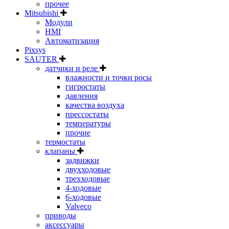
прочее
Mitsubishi
Модули
HMI
Автоматизация
Pixsys
SAUTER
датчики и реле
влажности и точки росы
гигростаты
давления
качества воздуха
прессостаты
температуры
прочие
термостаты
клапаны
задвижки
двухходовые
трехходовые
4-ходовые
6-ходовые
Valveco
приводы
аксессуары