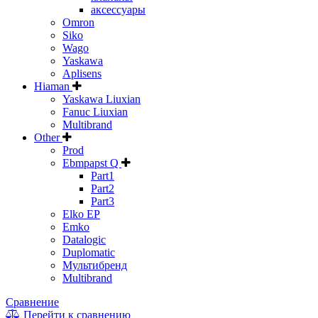
аксессуары
Omron
Siko
Wago
Yaskawa
Aplisens
Hiaman
Yaskawa Liuxian
Fanuc Liuxian
Multibrand
Other
Prod
Ebmpapst Q
Part1
Part2
Part3
Elko EP
Emko
Datalogic
Duplomatic
Мультибренд
Multibrand
Сравнение
Перейти к сравнению