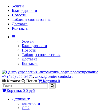
Услуги
Благодарности
Новости
Таблицы соответствия
Доставка
Контакты
Услуги
Благодарности
Новости
Таблицы соответствия
Доставка
Контакты
+7 (495) 255-54-71
,
zakaz@center-control.ru
Каталог
Поиск
Корзина
0
Корзина
:
0
0 руб
Датчики
влажности
CO2