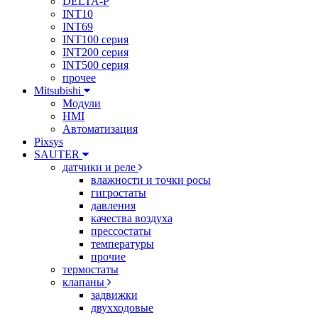
DELTA-P
INT10
INT69
INT100 серия
INT200 серия
INT500 серия
прочее
Mitsubishi
Модули
HMI
Автоматизация
Pixsys
SAUTER
датчики и реле
влажности и точки росы
гигростаты
давления
качества воздуха
прессостаты
температуры
прочие
термостаты
клапаны
задвижки
двухходовые