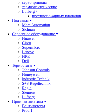
сервоприводы
термоэлектрические
Lufberg
противопожарных клапанов
Под заказ
More Automation
Sichuan
Серверное оборудование
Huawei
Cisco
Supermicro
Lenovo
HPE
Dell
Термостаты
Johnson Controls
Honeywell
Industrie Technik
S+S Regeltechnik
Regin
Siemens
Lufberg
Пром. автоматика
Вентиляторы
Prod 1