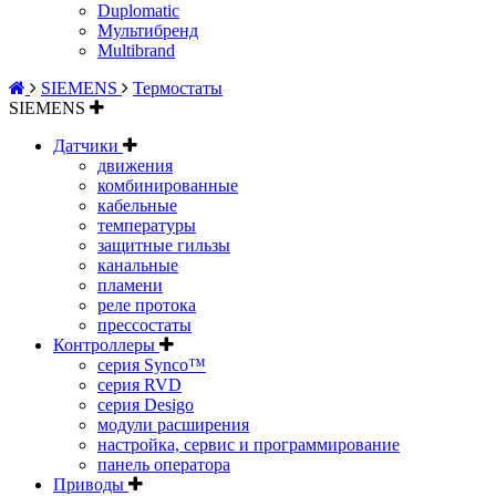
Duplomatic
Мультибренд
Multibrand
SIEMENS
Термостаты
SIEMENS
Датчики
движения
комбинированные
кабельные
температуры
защитные гильзы
канальные
пламени
реле протока
прессостаты
Контроллеры
серия Synco™
серия RVD
серия Desigo
модули расширения
настройка, сервис и программирование
панель оператора
Приводы