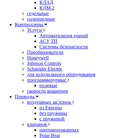
КЛАД
КДМ-2
седельные
соленоидные
Контроллеры
Услуги
Автоматизация зданий
АСУ ТП
Системы безопасности
Преобразователи
Honeywell
Johnson Controls
Schneider Electric
для холодильного оборудования
программируемые
полевые
скорости вращения
Приводы
воздушных заслонок
из Европы
без пружины
с пружиной
клапанов
противопожарных
Polar Bear