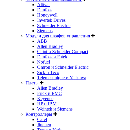
Altivar
Danfoss
Honeywell
Invertek Drives
Schneider Electric
Siemens
Модули для шкафов управления
ABB
Allen Bradley
Chint и Schneider Compact
Danfoss и Fatek
Nofuel
Omron и Schneider Electric
Sick и Teco
Telemecanique и Yaskawa
Платы
Allen Bradley
Frick и EMC
Keyence
HP и IBM
Weintek и Siemens
Контроллеры
Carel
Jinchen
Trane и York