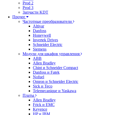
Prod 2
Prod 3
Запчасти KDT
Прочее
Частотные преобразователи
Altivar
Danfoss
Honeywell
Invertek Drives
Schneider Electric
Siemens
Модули для шкафов управления
ABB
Allen Bradley
Chint и Schneider Compact
Danfoss и Fatek
Nofuel
Omron и Schneider Electric
Sick и Teco
Telemecanique и Yaskawa
Платы
Allen Bradley
Frick и EMC
Keyence
HP и IBM