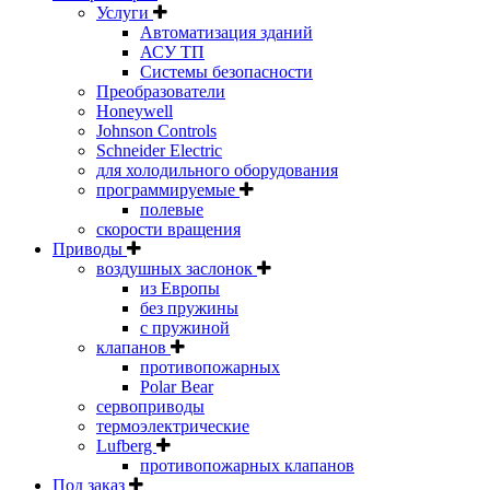
Услуги
Автоматизация зданий
АСУ ТП
Системы безопасности
Преобразователи
Honeywell
Johnson Controls
Schneider Electric
для холодильного оборудования
программируемые
полевые
скорости вращения
Приводы
воздушных заслонок
из Европы
без пружины
с пружиной
клапанов
противопожарных
Polar Bear
сервоприводы
термоэлектрические
Lufberg
противопожарных клапанов
Под заказ