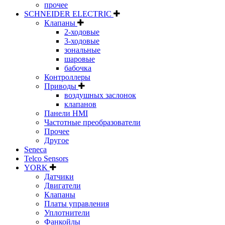
прочее
SCHNEIDER ELECTRIC
Клапаны
2-ходовые
3-ходовые
зональные
шаровые
бабочка
Контроллеры
Приводы
воздушных заслонок
клапанов
Панели HMI
Частотные преобразователи
Прочее
Другое
Seneca
Telco Sensors
YORK
Датчики
Двигатели
Клапаны
Платы управления
Уплотнители
Фанкойлы