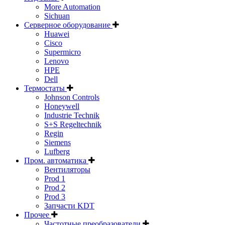
More Automation
Sichuan
Серверное оборудование
Huawei
Cisco
Supermicro
Lenovo
HPE
Dell
Термостаты
Johnson Controls
Honeywell
Industrie Technik
S+S Regeltechnik
Regin
Siemens
Lufberg
Пром. автоматика
Вентиляторы
Prod 1
Prod 2
Prod 3
Запчасти KDT
Прочее
Частотные преобразователи