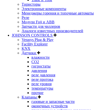
Тиристоры
Электронные компоненты
Менеджеры горения и топочные автоматы
Реле
Модули Fuji и ABB
Запчасти для чиллеров
Аналоги известных производителей
JOHNSON CONTROLS
Verasys Plug & Play
Facility Explorer
KNX
Датчики
влажности
CO2
гигростаты
давления
реле давления
реле протока
реле уровня
температуры
прочие
Клапаны
газовые и запасные части
оконечных устройств