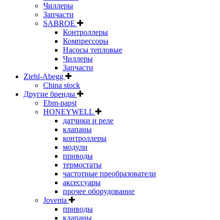
Чиллеры
Запчасти
SABROE
Контроллеры
Компрессоры
Насосы тепловые
Чиллеры
Запчасти
Ziehl-Abegg
China stock
Другие бренды
Ebm-papst
HONEYWELL
датчики и реле
клапаны
контроллеры
модули
приводы
термостаты
частотные преобразователи
аксессуары
прочее оборудование
Joventa
приводы
клапаны