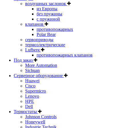
воздушных заслонок
из Европы
без пружины
с пружиной
клапанов
противопожарных
Polar Bear
сервоприводы
термоэлектрические
Lufberg
противопожарных клапанов
Под заказ
More Automation
Sichuan
Серверное оборудование
Huawei
Cisco
Supermicro
Lenovo
HPE
Dell
Термостаты
Johnson Controls
Honeywell
Industrie Technik