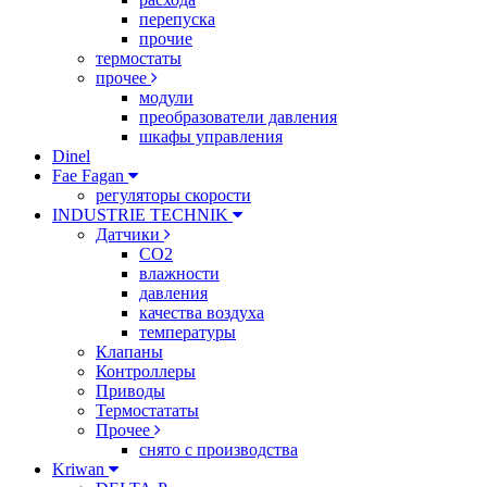
перепуска
прочие
термостаты
прочее
модули
преобразователи давления
шкафы управления
Dinel
Fae Fagan
регуляторы скорости
INDUSTRIE TECHNIK
Датчики
CO2
влажности
давления
качества воздуха
температуры
Клапаны
Контроллеры
Приводы
Термостататы
Прочее
снято с производства
Kriwan