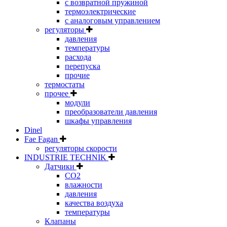
с возвратной пружиной
термоэлектрические
с аналоговым управлением
регуляторы
давления
температуры
расхода
перепуска
прочие
термостаты
прочее
модули
преобразователи давления
шкафы управления
Dinel
Fae Fagan
регуляторы скорости
INDUSTRIE TECHNIK
Датчики
CO2
влажности
давления
качества воздуха
температуры
Клапаны