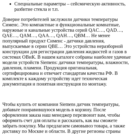
Специальные параметры – сейсмическую активность,
разбитие стекла и т.п.
Доверие потребителей заслужили датчики температуры
Сименс. Это компактные и функциональные комнатные,
наружные и канальные устройства серий QAC…, QAD…,
QAE…, QAM…, QAA…, QAH…, QBM… Не менее
популярный продукт Сименс - датчики давления,
выпускаемые в серии QBE… Это устройства неразборной
конструкции для регистрации давления жидкостей и газов в
системах ОВиК. В нашем каталоге собраны наиболее удачные
модели устройств Siemens: датчики температуры, влажности,
давления, пламени. Продукция оригинальная,
сертифицирована и отвечает стандартам качества РФ. В
комплекте к каждому устройству идет техническая
документация и понятная инструкция по монтажу.
Чтобы купить от компании Siemens датчик температуры,
добавьте понравившуюся модель в корзину. После
оформления заказа наш менеджер перезвонит вам, чтобы
оформить счет для оплаты и рассказать, как вы сможете
забрать покупку. Мы предлагаем самовывоз товара, а также
доставку по Москве и области. В другие регионы страны