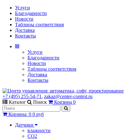
Услуги
Благодарности
Новости
Таблицы соответствия
Доставка
Контакты
Услуги
Благодарности
Новости
Таблицы соответствия
Доставка
Контакты
+7 (495) 255-54-71
,
zakaz@center-control.ru
Каталог
Поиск
Корзина
0
Корзина
:
0
0 руб
Датчики
влажности
CO2