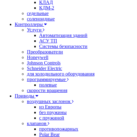
КЛАД
КДМ-2
седельные
соленоидные
Контроллеры
Услуги
Автоматизация зданий
АСУ ТП
Системы безопасности
Преобразователи
Honeywell
Johnson Controls
Schneider Electric
для холодильного оборудования
программируемые
полевые
скорости вращения
Приводы
воздушных заслонок
из Европы
без пружины
с пружиной
клапанов
противопожарных
Polar Bear