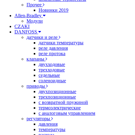
Прочее
Новинки 2019
Allen-Bradley
Модули
CZAKI
DANFOSS
датчики и реле
датчики температуры
реле давления
реле протока
клапаны
двухходовые
трехходовые
седельные
соленоидные
приводы
двухпозиционные
трехпозиционные
с возвратной пружиной
термоэлектрические
с аналоговым управлением
регуляторы
давления
температуры
расхода