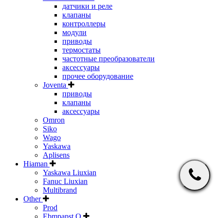
датчики и реле
клапаны
контроллеры
модули
приводы
термостаты
частотные преобразователи
аксессуары
прочее оборудование
Joventa
приводы
клапаны
аксессуары
Omron
Siko
Wago
Yaskawa
Aplisens
Hiaman
Yaskawa Liuxian
Fanuc Liuxian
Multibrand
Other
Prod
Ebmpapst Q