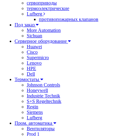
сервоприводы
термоэлектрические
Lufberg
противопожарных клапанов
Под заказ
More Automation
Sichuan
Серверное оборудование
Huawei
Cisco
Supermicro
Lenovo
HPE
Dell
Термостаты
Johnson Controls
Honeywell
Industrie Technik
S+S Regeltechnik
Regin
Siemens
Lufberg
Пром. автоматика
Вентиляторы
Prod 1