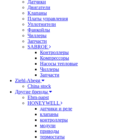
Датчики
Двигатели
Клапаны
Платы управления
Уплотнители
Фанкойлы
Чиллеры
Запчасти
SABROE
Контроллеры
Компрессоры
Насосы тепловые
Чиллеры
Запчасти
Ziehl-Abegg
China stock
Другие бренды
Ebm-papst
HONEYWELL
датчики и реле
клапаны
контроллеры
модули
приводы
термостаты