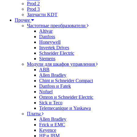
Prod 2
Prod 3
Запчасти KDT
Прочее
Частотные преобразователи
Altivar
Danfoss
Honeywell
Invertek Drives
Schneider Electric
Siemens
Модули для шкафов управления
ABB
Allen Bradley
Chint и Schneider Compact
Danfoss и Fatek
Nofuel
Omron и Schneider Electric
Sick и Teco
Telemecanique и Yaskawa
Платы
Allen Bradley
Frick и EMC
Keyence
HP и IBM