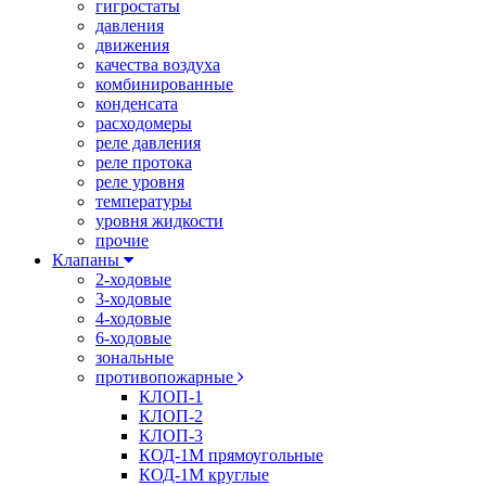
гигростаты
давления
движения
качества воздуха
комбинированные
конденсата
расходомеры
реле давления
реле протока
реле уровня
температуры
уровня жидкости
прочие
Клапаны
2-ходовые
3-ходовые
4-ходовые
6-ходовые
зональные
противопожарные
КЛОП-1
КЛОП-2
КЛОП-3
КОД-1М прямоугольные
КОД-1М круглые