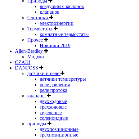
Приводы
воздушных заслонок
клапанов
Счетчики
электроэнергии
Термостаты
комнатные термостаты
Прочее
Новинки 2019
Allen-Bradley
Модули
CZAKI
DANFOSS
датчики и реле
датчики температуры
реле давления
реле протока
клапаны
двухходовые
трехходовые
седельные
соленоидные
приводы
двухпозиционные
трехпозиционные