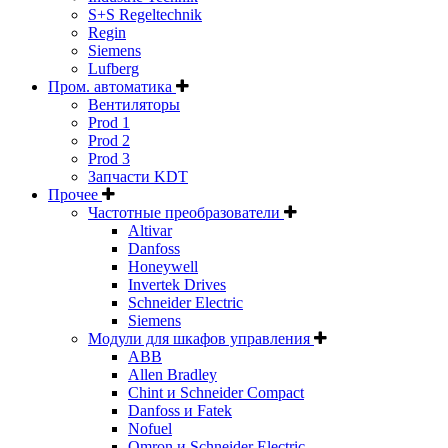
S+S Regeltechnik
Regin
Siemens
Lufberg
Пром. автоматика
Вентиляторы
Prod 1
Prod 2
Prod 3
Запчасти KDT
Прочее
Частотные преобразователи
Altivar
Danfoss
Honeywell
Invertek Drives
Schneider Electric
Siemens
Модули для шкафов управления
ABB
Allen Bradley
Chint и Schneider Compact
Danfoss и Fatek
Nofuel
Omron и Schneider Electric