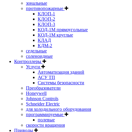
зональные
противопожарные
КЛОП-1
КЛОП-2
КЛОП-3
КОД-1М прямоугольные
КОД-1М круглые
КЛАД
КДМ-2
седельные
соленоидные
Контроллеры
Услуги
Автоматизация зданий
АСУ ТП
Системы безопасности
Преобразователи
Honeywell
Johnson Controls
Schneider Electric
для холодильного оборудования
программируемые
полевые
скорости вращения
Приводы