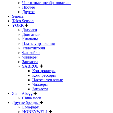
Частотные преобразователи
Прочее
Другое
Seneca
Telco Sensors
YORK
Датчики
Двигатели
Клапаны
Платы управления
Уплотнители
Фанкойлы
Чиллеры
Запчасти
SABROE
Контроллеры
Компрессоры
Насосы тепловые
Чиллеры
Запчасти
Ziehl-Abegg
China stock
Другие бренды
Ebm-papst
HONEYWELL