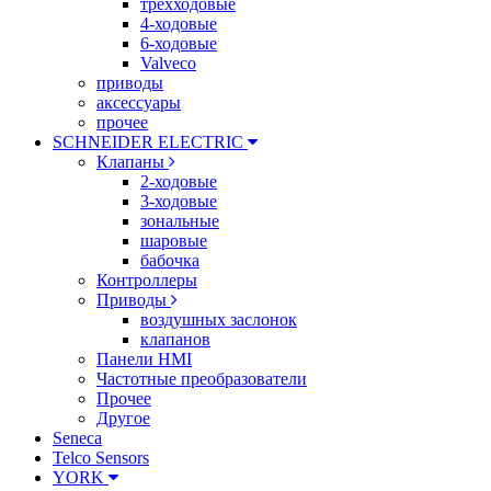
трехходовые
4-ходовые
6-ходовые
Valveco
приводы
аксессуары
прочее
SCHNEIDER ELECTRIC
Клапаны
2-ходовые
3-ходовые
зональные
шаровые
бабочка
Контроллеры
Приводы
воздушных заслонок
клапанов
Панели HMI
Частотные преобразователи
Прочее
Другое
Seneca
Telco Sensors
YORK