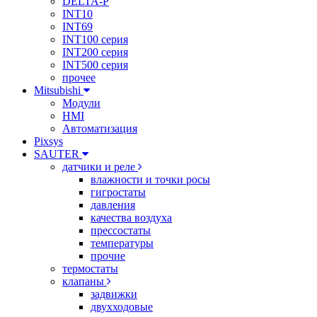
DELTA-P
INT10
INT69
INT100 серия
INT200 серия
INT500 серия
прочее
Mitsubishi
Модули
HMI
Автоматизация
Pixsys
SAUTER
датчики и реле
влажности и точки росы
гигростаты
давления
качества воздуха
прессостаты
температуры
прочие
термостаты
клапаны
задвижки
двухходовые