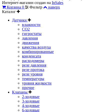
Интернет-магазин создан на
InSales
Корзина
0
Фильтр
наверх
Каталог
Датчики
влажности
CO2
гигростаты
давления
движения
качества воздуха
комбинированные
конденсата
расходомеры
реле давления
реле протока
реле уровня
температуры
уровня жидкости
прочие
Клапаны
2-ходовые
3-ходовые
4-ходовые
6-ходовые