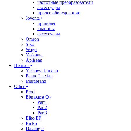
частотные преобразователи
аксессуары
прочее оборудование
Joventa
приводы
клапаны
аксессуары
Omron
Siko
Wago
Yaskawa
Aplisens
Hiaman
Yaskawa Liuxian
Fanuc Liuxian
Multibrand
Other
Prod
Ebmpapst Q
Part1
Part2
Part3
Elko EP
Emko
Datalogic