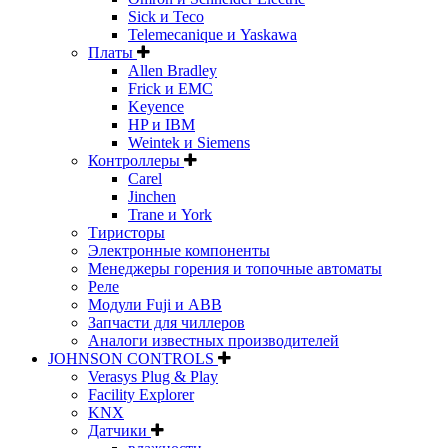
Sick и Teco
Telemecanique и Yaskawa
Платы
Allen Bradley
Frick и EMC
Keyence
HP и IBM
Weintek и Siemens
Контроллеры
Carel
Jinchen
Trane и York
Тиристоры
Электронные компоненты
Менеджеры горения и топочные автоматы
Реле
Модули Fuji и ABB
Запчасти для чиллеров
Аналоги известных производителей
JOHNSON CONTROLS
Verasys Plug & Play
Facility Explorer
KNX
Датчики