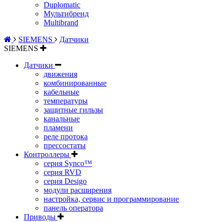
Duplomatic
Мультибренд
Multibrand
SIEMENS
Датчики
SIEMENS
Датчики
движения
комбинированные
кабельные
температуры
защитные гильзы
канальные
пламени
реле протока
прессостаты
Контроллеры
серия Synco™
серия RVD
серия Desigo
модули расширения
настройка, сервис и программирование
панель оператора
Приводы