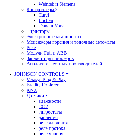
Weintek и Siemens
Контроллеры
Carel
Jinchen
Trane и York
Тиристоры
Электронные компоненты
Менеджеры горения и топочные автоматы
Реле
Модули Fuji и ABB
Запчасти для чиллеров
Аналоги известных производителей
JOHNSON CONTROLS
Verasys Plug & Play
Facility Explorer
KNX
Датчики
влажности
CO2
гигростаты
давления
реле давления
реле протока
реле уровня