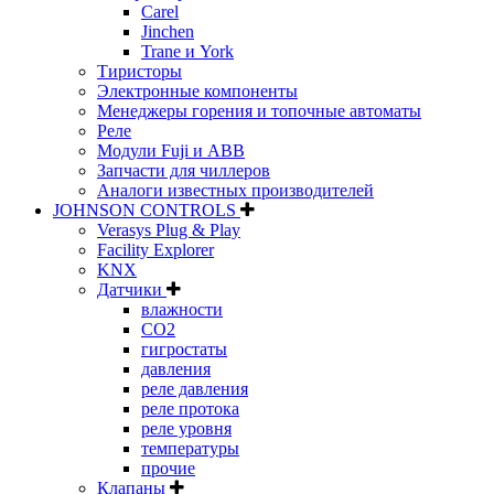
Carel
Jinchen
Trane и York
Тиристоры
Электронные компоненты
Менеджеры горения и топочные автоматы
Реле
Модули Fuji и ABB
Запчасти для чиллеров
Аналоги известных производителей
JOHNSON CONTROLS
Verasys Plug & Play
Facility Explorer
KNX
Датчики
влажности
CO2
гигростаты
давления
реле давления
реле протока
реле уровня
температуры
прочие
Клапаны