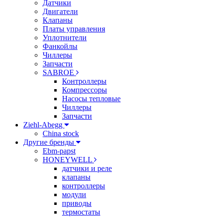
Датчики
Двигатели
Клапаны
Платы управления
Уплотнители
Фанкойлы
Чиллеры
Запчасти
SABROE
Контроллеры
Компрессоры
Насосы тепловые
Чиллеры
Запчасти
Ziehl-Abegg
China stock
Другие бренды
Ebm-papst
HONEYWELL
датчики и реле
клапаны
контроллеры
модули
приводы
термостаты