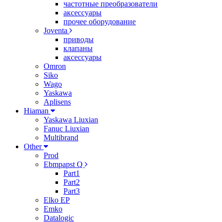
частотные преобразователи
аксессуары
прочее оборудование
Joventa
приводы
клапаны
аксессуары
Omron
Siko
Wago
Yaskawa
Aplisens
Hiaman
Yaskawa Liuxian
Fanuc Liuxian
Multibrand
Other
Prod
Ebmpapst Q
Part1
Part2
Part3
Elko EP
Emko
Datalogic