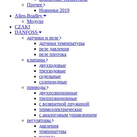
Прочее
Новинки 2019
Allen-Bradley
Модули
CZAKI
DANFOSS
датчики и реле
датчики температуры
реле давления
реле протока
клапаны
двухходовые
трехходовые
седельные
соленоидные
приводы
двухпозиционные
трехпозиционные
с возвратной пружиной
термоэлектрические
с аналоговым управлением
регуляторы
давления
температуры
расхода