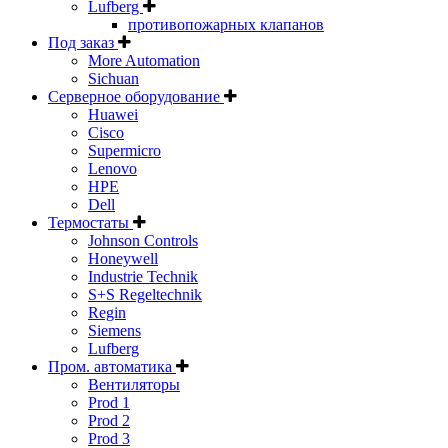
Lufberg
противопожарных клапанов
Под заказ
More Automation
Sichuan
Серверное оборудование
Huawei
Cisco
Supermicro
Lenovo
HPE
Dell
Термостаты
Johnson Controls
Honeywell
Industrie Technik
S+S Regeltechnik
Regin
Siemens
Lufberg
Пром. автоматика
Вентиляторы
Prod 1
Prod 2
Prod 3