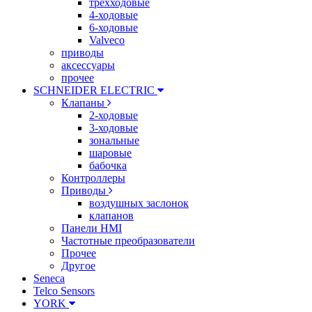
трехходовые
4-ходовые
6-ходовые
Valveco
приводы
аксессуары
прочее
SCHNEIDER ELECTRIC
Клапаны
2-ходовые
3-ходовые
зональные
шаровые
бабочка
Контроллеры
Приводы
воздушных заслонок
клапанов
Панели HMI
Частотные преобразователи
Прочее
Другое
Seneca
Telco Sensors
YORK