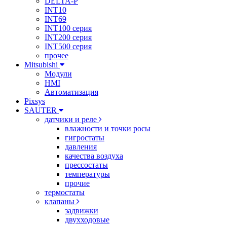
DELTA-P
INT10
INT69
INT100 серия
INT200 серия
INT500 серия
прочее
Mitsubishi
Модули
HMI
Автоматизация
Pixsys
SAUTER
датчики и реле
влажности и точки росы
гигростаты
давления
качества воздуха
прессостаты
температуры
прочие
термостаты
клапаны
задвижки
двухходовые