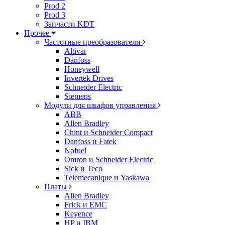
Prod 2
Prod 3
Запчасти KDT
Прочее
Частотные преобразователи
Altivar
Danfoss
Honeywell
Invertek Drives
Schneider Electric
Siemens
Модули для шкафов управления
ABB
Allen Bradley
Chint и Schneider Compact
Danfoss и Fatek
Nofuel
Omron и Schneider Electric
Sick и Teco
Telemecanique и Yaskawa
Платы
Allen Bradley
Frick и EMC
Keyence
HP и IBM