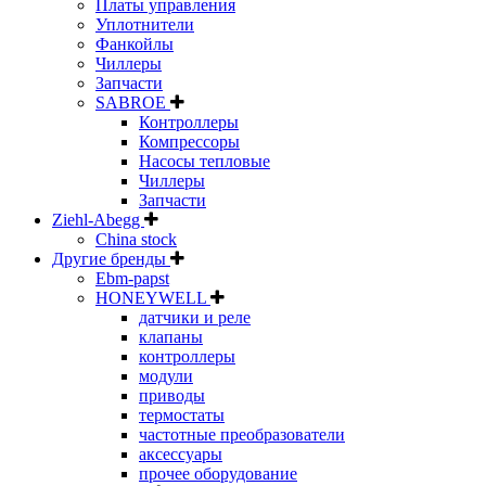
Платы управления
Уплотнители
Фанкойлы
Чиллеры
Запчасти
SABROE
Контроллеры
Компрессоры
Насосы тепловые
Чиллеры
Запчасти
Ziehl-Abegg
China stock
Другие бренды
Ebm-papst
HONEYWELL
датчики и реле
клапаны
контроллеры
модули
приводы
термостаты
частотные преобразователи
аксессуары
прочее оборудование