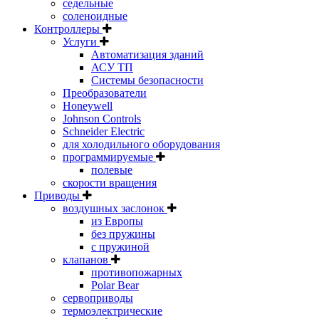
седельные
соленоидные
Контроллеры
Услуги
Автоматизация зданий
АСУ ТП
Системы безопасности
Преобразователи
Honeywell
Johnson Controls
Schneider Electric
для холодильного оборудования
программируемые
полевые
скорости вращения
Приводы
воздушных заслонок
из Европы
без пружины
с пружиной
клапанов
противопожарных
Polar Bear
сервоприводы
термоэлектрические