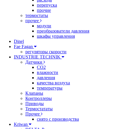
перепуска
прочие
термостаты
прочее
модули
преобразователи давления
шкафы управления
Dinel
Fae Fagan
регуляторы скорости
INDUSTRIE TECHNIK
Датчики
CO2
влажности
давления
качества воздуха
температуры
Клапаны
Контроллеры
Приводы
Термостататы
Прочее
снято с производства
Kriwan