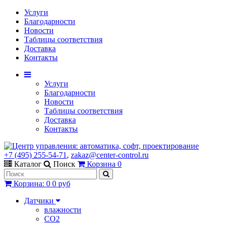
Услуги
Благодарности
Новости
Таблицы соответствия
Доставка
Контакты
Услуги
Благодарности
Новости
Таблицы соответствия
Доставка
Контакты
+7 (495) 255-54-71
,
zakaz@center-control.ru
Каталог
Поиск
Корзина
0
Корзина
:
0
0 руб
Датчики
влажности
CO2