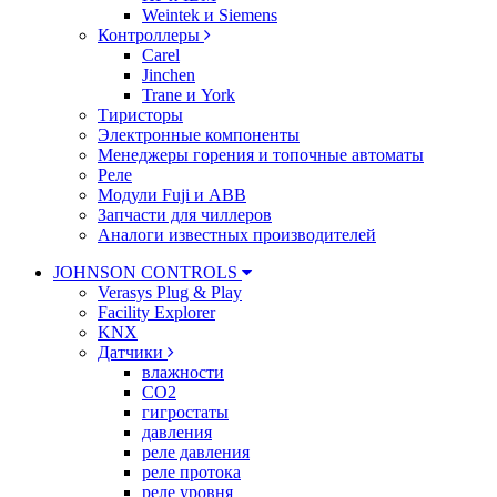
Weintek и Siemens
Контроллеры
Carel
Jinchen
Trane и York
Тиристоры
Электронные компоненты
Менеджеры горения и топочные автоматы
Реле
Модули Fuji и ABB
Запчасти для чиллеров
Аналоги известных производителей
JOHNSON CONTROLS
Verasys Plug & Play
Facility Explorer
KNX
Датчики
влажности
CO2
гигростаты
давления
реле давления
реле протока
реле уровня