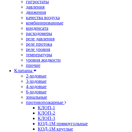
гигростаты
давления
движения
качества воздуха
комбинированные
конденсата
расходомеры
реле давления
реле протока
реле уровня
температуры
уровня жидкости
прочие
Клапаны
2-ходовые
3-ходовые
4-ходовые
6-ходовые
зональные
противопожарные
КЛОП-1
КЛОП-2
КЛОП-3
КОД-1М прямоугольные
КОД-1М круглые