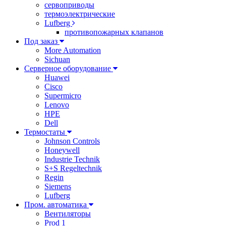
сервоприводы
термоэлектрические
Lufberg
противопожарных клапанов
Под заказ
More Automation
Sichuan
Серверное оборудование
Huawei
Cisco
Supermicro
Lenovo
HPE
Dell
Термостаты
Johnson Controls
Honeywell
Industrie Technik
S+S Regeltechnik
Regin
Siemens
Lufberg
Пром. автоматика
Вентиляторы
Prod 1