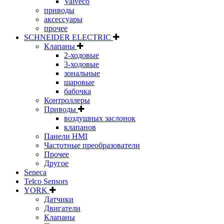
Valveco
приводы
аксессуары
прочее
SCHNEIDER ELECTRIC
Клапаны
2-ходовые
3-ходовые
зональные
шаровые
бабочка
Контроллеры
Приводы
воздушных заслонок
клапанов
Панели HMI
Частотные преобразователи
Прочее
Другое
Seneca
Telco Sensors
YORK
Датчики
Двигатели
Клапаны