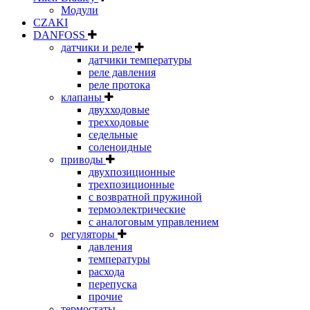
Модули
CZAKI
DANFOSS
датчики и реле
датчики температуры
реле давления
реле протока
клапаны
двухходовые
трехходовые
седельные
соленоидные
приводы
двухпозиционные
трехпозиционные
с возвратной пружиной
термоэлектрические
с аналоговым управлением
регуляторы
давления
температуры
расхода
перепуска
прочие
термостаты