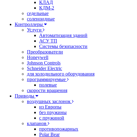
КЛАД
КДМ-2
седельные
соленоидные
Контроллеры
Услуги
Автоматизация зданий
АСУ ТП
Системы безопасности
Преобразователи
Honeywell
Johnson Controls
Schneider Electric
для холодильного оборудования
программируемые
полевые
скорости вращения
Приводы
воздушных заслонок
из Европы
без пружины
с пружиной
клапанов
противопожарных
Polar Bear