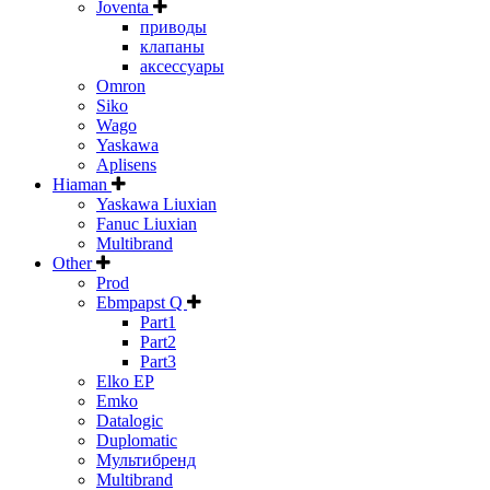
Joventa
приводы
клапаны
аксессуары
Omron
Siko
Wago
Yaskawa
Aplisens
Hiaman
Yaskawa Liuxian
Fanuc Liuxian
Multibrand
Other
Prod
Ebmpapst Q
Part1
Part2
Part3
Elko EP
Emko
Datalogic
Duplomatic
Мультибренд
Multibrand