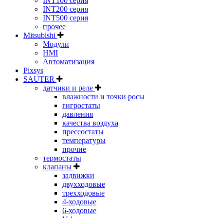
INT100 серия
INT200 серия
INT500 серия
прочее
Mitsubishi
Модули
HMI
Автоматизация
Pixsys
SAUTER
датчики и реле
влажности и точки росы
гигростаты
давления
качества воздуха
прессостаты
температуры
прочие
термостаты
клапаны
задвижки
двухходовые
трехходовые
4-ходовые
6-ходовые