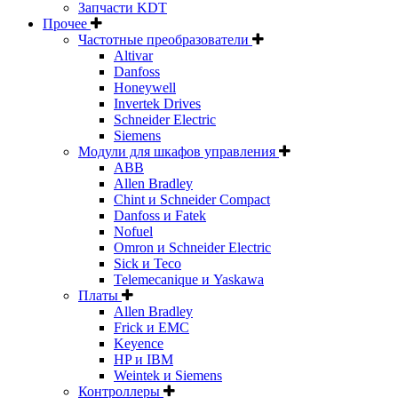
Запчасти KDT
Прочее
Частотные преобразователи
Altivar
Danfoss
Honeywell
Invertek Drives
Schneider Electric
Siemens
Модули для шкафов управления
ABB
Allen Bradley
Chint и Schneider Compact
Danfoss и Fatek
Nofuel
Omron и Schneider Electric
Sick и Teco
Telemecanique и Yaskawa
Платы
Allen Bradley
Frick и EMC
Keyence
HP и IBM
Weintek и Siemens
Контроллеры