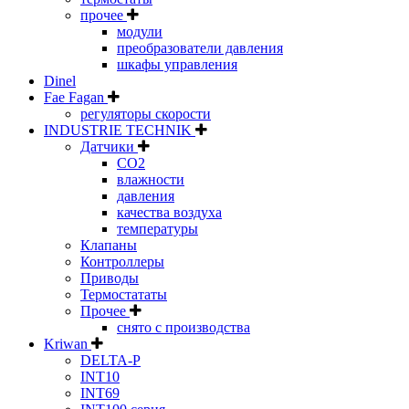
прочее
модули
преобразователи давления
шкафы управления
Dinel
Fae Fagan
регуляторы скорости
INDUSTRIE TECHNIK
Датчики
CO2
влажности
давления
качества воздуха
температуры
Клапаны
Контроллеры
Приводы
Термостататы
Прочее
снято с производства
Kriwan
DELTA-P
INT10
INT69