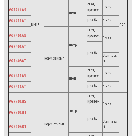
спец.
Brass
крепеж
VG7211AS
внеш.
резьба
Brass
VG7211AT
DN15
0.25
спец.
крепеж
VG7401AS
Brass
внутр.
VG7401AT
резьба
Stainless
норм. закрыт
VG7403AT
steel
спец.
Brass
крепеж
VG7411AS
внеш.
резьба
Brass
VG7411AT
спец.
крепеж
VG7201BS
Brass
внутр
VG7201BT
резьба
Stainless
норм. открыт
VG7203BT
steel
спец.