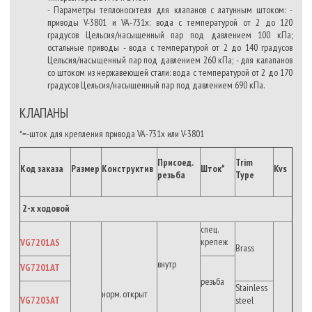
- Параметры теплоносителя для клапанов с латунным штоком: -
приводы V-3801 и VA-731x: вода с температурой от 2 до 120
градусов Цельсия/насыщенный пар под давлением 100 кПа;
остальные приводы - вода с температурой от 2 до 140 градусов
Цельсия/насыщенный пар под давлением 260 кПа; - для калапанов
со штоком из нержавеющей стали: вода с температурой от 2 до 170
градусов Цельсия/насыщенный пар под давлением 690 кПа.
КЛАПАНЫ
*=-шток для крепления привода VA-731x или V-3801
Присоед.
Trim
Код заказа
Размер
Конструктив
Шток*
Kvs
резьба
Type
2-х ходовой
спец.
крепеж
VG7201AS
Brass
внутр
VG7201AT
резьба
Stainless
норм. открыт
VG7203AT
steel