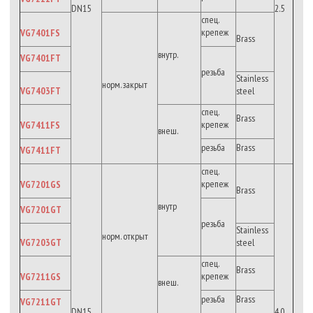
DN15
2.5
спец.
крепеж
VG7401FS
Brass
внутр.
VG7401FT
резьба
Stainless
норм. закрыт
VG7403FT
steel
спец.
Brass
крепеж
VG7411FS
внеш.
резьба
Brass
VG7411FT
спец.
крепеж
VG7201GS
Brass
внутр
VG7201GT
резьба
Stainless
норм. открыт
VG7203GT
steel
спец.
Brass
крепеж
VG7211GS
внеш.
резьба
Brass
VG7211GT
DN15
4.0