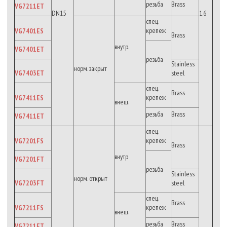
резьба
Brass
VG7211ET
DN15
1.6
спец.
крепеж
VG7401ES
Brass
внутр.
VG7401ET
резьба
Stainless
норм. закрыт
VG7403ET
steel
спец.
Brass
крепеж
VG7411ES
внеш.
резьба
Brass
VG7411ET
спец.
крепеж
VG7201FS
Brass
внутр
VG7201FT
резьба
Stainless
норм. открыт
VG7203FT
steel
спец.
Brass
крепеж
VG7211FS
внеш.
резьба
Brass
VG7211FT