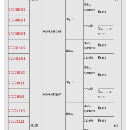
спец.
крепеж
VG7401GS
Brass
внутр.
VG7401GT
резьба
Stainless
норм. закрыт
VG7403GT
steel
спец.
Brass
крепеж
VG7411GS
внеш.
резьба
Brass
VG7411GT
спец.
крепеж
VG7201LS
Brass
внутр
VG7201LT
резьба
Stainless
норм. открыт
VG7203LT
steel
спец.
Brass
крепеж
VG7211LS
внеш.
резьба
Brass
VG7211LT
DN20
6.3
спец.