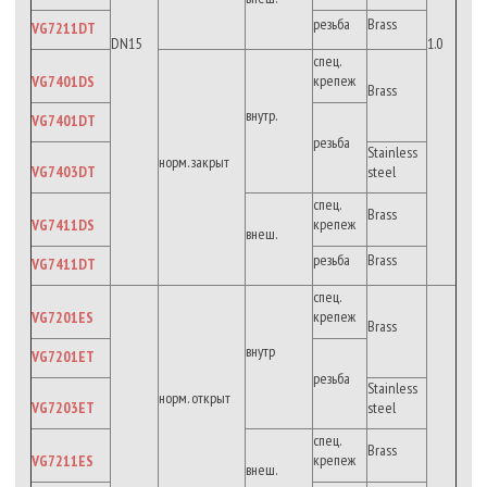
резьба
Brass
VG7211DT
DN15
1.0
спец.
крепеж
VG7401DS
Brass
внутр.
VG7401DT
резьба
Stainless
норм. закрыт
VG7403DT
steel
спец.
Brass
крепеж
VG7411DS
внеш.
резьба
Brass
VG7411DT
спец.
крепеж
VG7201ES
Brass
внутр
VG7201ET
резьба
Stainless
норм. открыт
VG7203ET
steel
спец.
Brass
крепеж
VG7211ES
внеш.