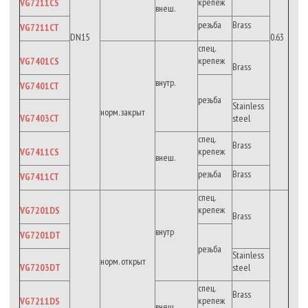
крепеж
VG7211CS
внеш.
резьба
Brass
VG7211CT
DN15
0.63
спец.
крепеж
VG7401CS
Brass
внутр.
VG7401CT
резьба
Stainless
норм. закрыт
VG7403CT
steel
спец.
Brass
крепеж
VG7411CS
внеш.
резьба
Brass
VG7411CT
спец.
крепеж
VG7201DS
Brass
внутр
VG7201DT
резьба
Stainless
норм. открыт
VG7203DT
steel
спец.
Brass
крепеж
VG7211DS
внеш.