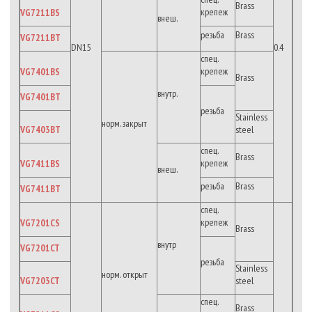
Brass
крепеж
VG7211BS
внеш.
резьба
Brass
VG7211BT
DN15
0.4
спец.
крепеж
VG7401BS
Brass
внутр.
VG7401BT
резьба
Stainless
норм. закрыт
VG7403BT
steel
спец.
Brass
крепеж
VG7411BS
внеш.
резьба
Brass
VG7411BT
спец.
крепеж
VG7201CS
Brass
внутр
VG7201CT
резьба
Stainless
норм. открыт
VG7203CT
steel
спец.
Brass