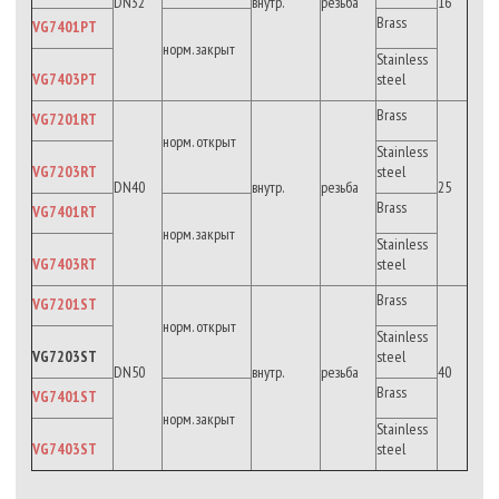
DN32
внутр.
резьба
16
Brass
VG7401PT
норм. закрыт
Stainless
VG7403PT
steel
Brass
VG7201RT
норм. открыт
Stainless
VG7203RT
steel
DN40
внутр.
резьба
25
Brass
VG7401RT
норм. закрыт
Stainless
VG7403RT
steel
Brass
VG7201ST
норм. открыт
Stainless
VG7203ST
steel
DN50
внутр.
резьба
40
Brass
VG7401ST
норм. закрыт
Stainless
VG7403ST
steel