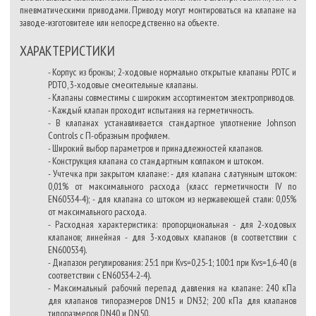
пневматическими приводами. Приводу могут монтироваться на клапане на
заводе-изготовителе или непосредственно на объекте.
ХАРАКТЕРИСТИКИ
- Корпус из бронзы; 2-ходовые нормально открытые клапаны PDTC и
PDTO, 3-ходовые смесительные клапаны.
- Клапаны совместимы с широким ассортиментом электроприводов.
- Каждый клапан проходит испытания на герметичность.
- В клапанах устанавливается стандартное уплотнение Johnson
Controls с П-образным профилем.
- Широкий выбор параметров и принадлежностей клапанов.
- Конструкция клапана со стандартным колпаком и штоком.
- Учтечка при закрытом клапане: - для клапана с латунным штоком:
0,01% от максимального расхода (класс герметичности IV по
EN60534-4); - для клапана со штоком из нержавеющей стали: 0,05%
от максимального расхода.
- Расходная характеристика: пропорциональная - для 2-ходовых
клапанов; линейная - для 3-ходовых клапанов (в соответствии с
EN600534).
- Диапазон регулирования: 25:1 при Kvs=0,25-1; 100:1 при Kvs=1,6-40 (в
соответствии с
EN60534-2-4).
- Максимальный рабочий перепад давления на клапане: 240 кПа
для клапанов типоразмеров DN15 и DN32; 200 кПа для клапанов
типоразмеров DN40 и DN50.