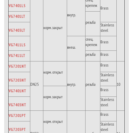
крепеж
VG7401LS
Brass
внутр.
VG7401LT
резьба
Stainless
норм. закрыт
VG7403LT
steel
спец.
Brass
крепеж
VG7411LS
внеш.
резьба
Brass
VG7411LT
Brass
VG7201NT
норм. открыт
Stainless
VG7203NT
steel
DN25
внутр.
резьба
10
Brass
VG7401NT
норм. закрыт
Stainless
VG7403NT
steel
Brass
VG7201PT
норм. открыт
Stainless
VG7203PT
steel