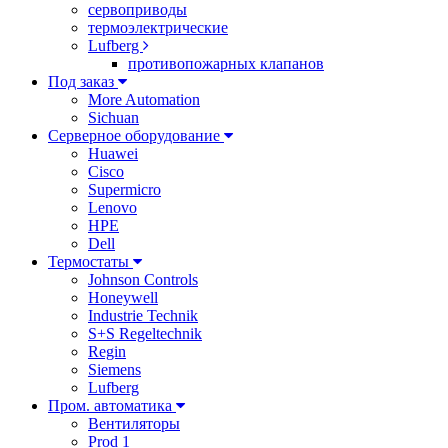
сервоприводы
термоэлектрические
Lufberg
противопожарных клапанов
Под заказ
More Automation
Sichuan
Серверное оборудование
Huawei
Cisco
Supermicro
Lenovo
HPE
Dell
Термостаты
Johnson Controls
Honeywell
Industrie Technik
S+S Regeltechnik
Regin
Siemens
Lufberg
Пром. автоматика
Вентиляторы
Prod 1