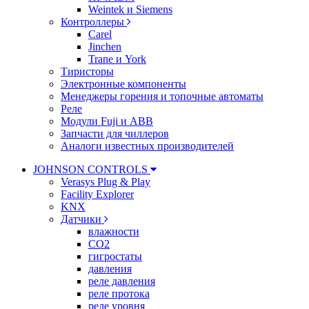
Weintek и Siemens
Контроллеры
Carel
Jinchen
Trane и York
Тиристоры
Электронные компоненты
Менеджеры горения и топочные автоматы
Реле
Модули Fuji и ABB
Запчасти для чиллеров
Аналоги известных производителей
JOHNSON CONTROLS
Verasys Plug & Play
Facility Explorer
KNX
Датчики
влажности
CO2
гигростаты
давления
реле давления
реле протока
реле уровня