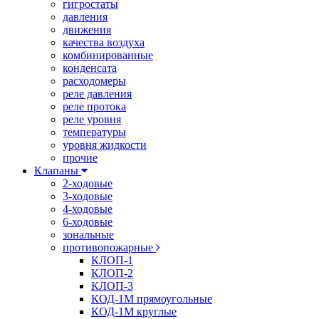
гигростаты
давления
движения
качества воздуха
комбинированные
конденсата
расходомеры
реле давления
реле протока
реле уровня
температуры
уровня жидкости
прочие
Клапаны
2-ходовые
3-ходовые
4-ходовые
6-ходовые
зональные
противопожарные
КЛОП-1
КЛОП-2
КЛОП-3
КОД-1М прямоугольные
КОД-1М круглые