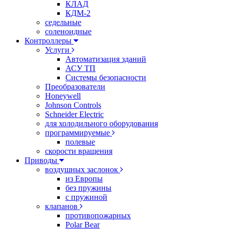
КЛАД
КДМ-2
седельные
соленоидные
Контроллеры
Услуги
Автоматизация зданий
АСУ ТП
Системы безопасности
Преобразователи
Honeywell
Johnson Controls
Schneider Electric
для холодильного оборудования
программируемые
полевые
скорости вращения
Приводы
воздушных заслонок
из Европы
без пружины
с пружиной
клапанов
противопожарных
Polar Bear