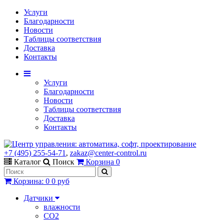
Услуги
Благодарности
Новости
Таблицы соответствия
Доставка
Контакты
Услуги
Благодарности
Новости
Таблицы соответствия
Доставка
Контакты
+7 (495) 255-54-71
,
zakaz@center-control.ru
Каталог
Поиск
Корзина
0
Корзина
:
0
0 руб
Датчики
влажности
CO2