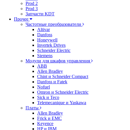
Prod 2
Prod 3
Запчасти KDT
Прочее
Частотные преобразователи
Altivar
Danfoss
Honeywell
Invertek Drives
Schneider Electric
Siemens
Модули для шкафов управления
ABB
Allen Bradley
Chint и Schneider Compact
Danfoss и Fatek
Nofuel
Omron и Schneider Electric
Sick и Teco
Telemecanique и Yaskawa
Платы
Allen Bradley
Frick и EMC
Keyence
HP и IBM