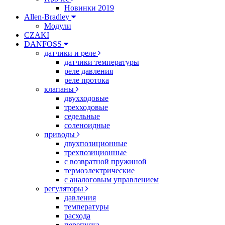
Новинки 2019
Allen-Bradley
Модули
CZAKI
DANFOSS
датчики и реле
датчики температуры
реле давления
реле протока
клапаны
двухходовые
трехходовые
седельные
соленоидные
приводы
двухпозиционные
трехпозиционные
с возвратной пружиной
термоэлектрические
с аналоговым управлением
регуляторы
давления
температуры
расхода
перепуска