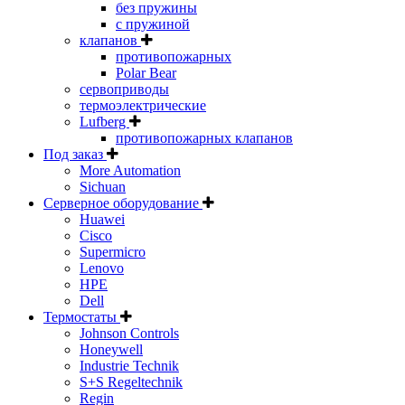
без пружины
с пружиной
клапанов
противопожарных
Polar Bear
сервоприводы
термоэлектрические
Lufberg
противопожарных клапанов
Под заказ
More Automation
Sichuan
Серверное оборудование
Huawei
Cisco
Supermicro
Lenovo
HPE
Dell
Термостаты
Johnson Controls
Honeywell
Industrie Technik
S+S Regeltechnik
Regin