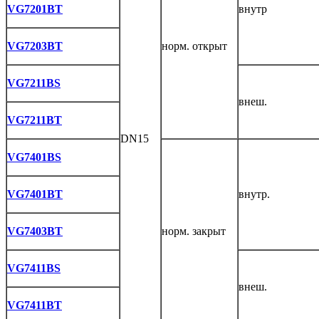
VG7201BT
внутр
VG7203BT
норм. открыт
VG7211BS
внеш.
VG7211BT
DN15
VG7401BS
VG7401BT
внутр.
VG7403BT
норм. закрыт
VG7411BS
внеш.
VG7411BT