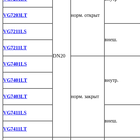
VG7203LT
норм. открыт
VG7211LS
внеш.
VG7211LT
DN20
VG7401LS
VG7401LT
внутр.
VG7403LT
норм. закрыт
VG7411LS
внеш.
VG7411LT