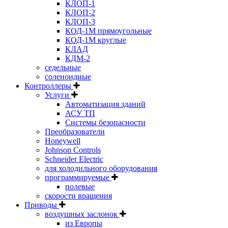
КЛОП-1
КЛОП-2
КЛОП-3
КОД-1М прямоугольные
КОД-1М круглые
КЛАД
КДМ-2
седельные
соленоидные
Контроллеры
Услуги
Автоматизация зданий
АСУ ТП
Системы безопасности
Преобразователи
Honeywell
Johnson Controls
Schneider Electric
для холодильного оборудования
программируемые
полевые
скорости вращения
Приводы
воздушных заслонок
из Европы