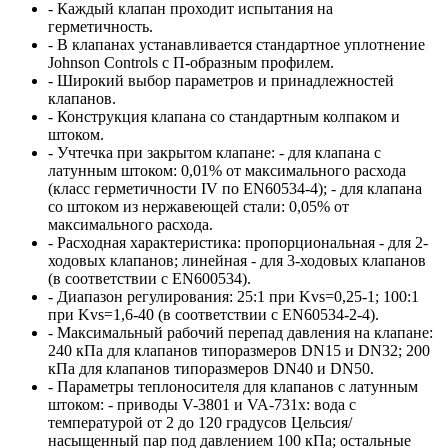
- Каждый клапан проходит испытания на
герметичность.
- В клапанах устанавливается стандартное уплотнение
Johnson Controls с П-образным профилем.
- Широкий выбор параметров и принадлежностей
клапанов.
- Конструкция клапана со стандартным колпаком и
штоком.
- Учтечка при закрытом клапане: - для клапана с
латунным штоком: 0,01% от максимального расхода
(класс герметичности IV по EN60534-4); - для клапана
со штоком из нержавеющей стали: 0,05% от
максимального расхода.
- Расходная характеристика: пропорциональная - для 2-
ходовых клапанов; линейная - для 3-ходовых клапанов
(в соответствии с EN600534).
- Диапазон регулирования: 25:1 при Kvs=0,25-1; 100:1
при Kvs=1,6-40 (в соответствии с
EN60534-2-4).
- Максимальный рабочий перепад давления на клапане:
240 кПа для клапанов типоразмеров DN15 и DN32; 200
кПа для клапанов типоразмеров DN40 и DN50.
- Параметры теплоносителя для клапанов с латунным
штоком: - приводы V-3801 и VA-731x: вода с
температурой от 2 до 120 градусов Цельсия/
насыщенный пар под давлением 100 кПа; остальные