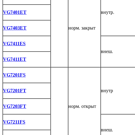
VG7401ET
внутр.
VG7403ET
норм. закрыт
VG7411ES
внеш.
VG7411ET
VG7201FS
VG7201FT
внутр
VG7203FT
норм. открыт
VG7211FS
внеш.