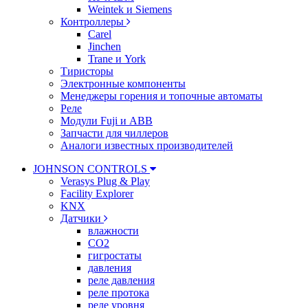
Weintek и Siemens
Контроллеры
Carel
Jinchen
Trane и York
Тиристоры
Электронные компоненты
Менеджеры горения и топочные автоматы
Реле
Модули Fuji и ABB
Запчасти для чиллеров
Аналоги известных производителей
JOHNSON CONTROLS
Verasys Plug & Play
Facility Explorer
KNX
Датчики
влажности
CO2
гигростаты
давления
реле давления
реле протока
реле уровня