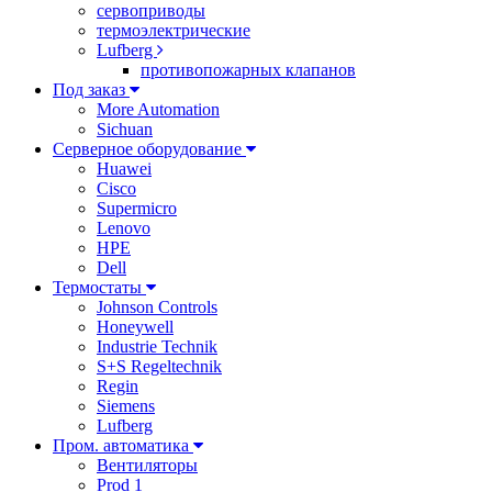
сервоприводы
термоэлектрические
Lufberg
противопожарных клапанов
Под заказ
More Automation
Sichuan
Серверное оборудование
Huawei
Cisco
Supermicro
Lenovo
HPE
Dell
Термостаты
Johnson Controls
Honeywell
Industrie Technik
S+S Regeltechnik
Regin
Siemens
Lufberg
Пром. автоматика
Вентиляторы
Prod 1