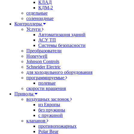
КЛАД
КДМ-2
седельные
соленоидные
Контроллеры
Услуги
Автоматизация зданий
АСУ ТП
Системы безопасности
Преобразователи
Honeywell
Johnson Controls
Schneider Electric
для холодильного оборудования
программируемые
полевые
скорости вращения
Приводы
воздушных заслонок
из Европы
без пружины
с пружиной
клапанов
противопожарных
Polar Bear