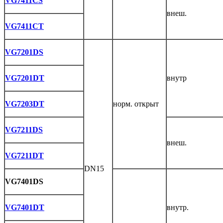
VG7411CS
внеш.
VG7411CT
VG7201DS
VG7201DT
внутр
VG7203DT
норм. открыт
VG7211DS
внеш.
VG7211DT
DN15
VG7401DS
VG7401DT
внутр.