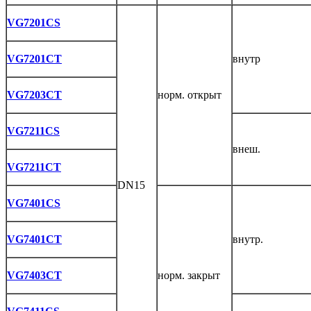
VG7201CS
VG7201CT
внутр
VG7203CT
норм. открыт
VG7211CS
внеш.
VG7211CT
DN15
VG7401CS
VG7401CT
внутр.
VG7403CT
норм. закрыт