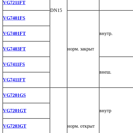
VG7211FT
DN15
VG7401FS
VG7401FT
внутр.
VG7403FT
норм. закрыт
VG7411FS
внеш.
VG7411FT
VG7201GS
VG7201GT
внутр
VG7203GT
норм. открыт