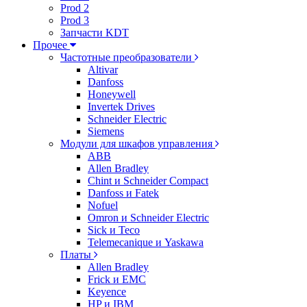
Prod 2
Prod 3
Запчасти KDT
Прочее
Частотные преобразователи
Altivar
Danfoss
Honeywell
Invertek Drives
Schneider Electric
Siemens
Модули для шкафов управления
ABB
Allen Bradley
Chint и Schneider Compact
Danfoss и Fatek
Nofuel
Omron и Schneider Electric
Sick и Teco
Telemecanique и Yaskawa
Платы
Allen Bradley
Frick и EMC
Keyence
HP и IBM