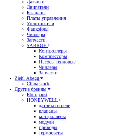
Датчики
Двигатели
Клапаны
Платы управления
Уплотнители
Фанкойлы
Чиллеры
Запчасти
SABROE
Контроллеры
Компрессоры
Насосы тепловые
Чиллеры
Запчасти
Ziehl-Abegg
China stock
Другие бренды
Ebm-papst
HONEYWELL
датчики и реле
клапаны
контроллеры
модули
приводы
термостаты