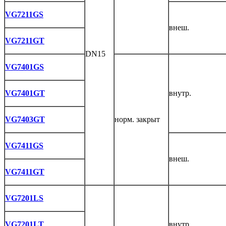
VG7211GS
внеш.
VG7211GT
DN15
VG7401GS
VG7401GT
внутр.
VG7403GT
норм. закрыт
VG7411GS
внеш.
VG7411GT
VG7201LS
VG7201LT
внутр