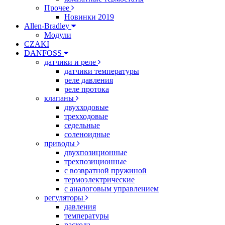
Прочее
Новинки 2019
Allen-Bradley
Модули
CZAKI
DANFOSS
датчики и реле
датчики температуры
реле давления
реле протока
клапаны
двухходовые
трехходовые
седельные
соленоидные
приводы
двухпозиционные
трехпозиционные
с возвратной пружиной
термоэлектрические
с аналоговым управлением
регуляторы
давления
температуры
расхода