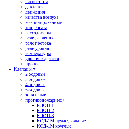
гигростаты
давления
движения
качества воздуха
комбинированные
конденсата
расходомеры
реле давления
реле протока
реле уровня
температуры
уровня жидкости
прочие
Клапаны
2-ходовые
3-ходовые
4-ходовые
6-ходовые
зональные
противопожарные
КЛОП-1
КЛОП-2
КЛОП-3
КОД-1М прямоугольные
КОД-1М круглые