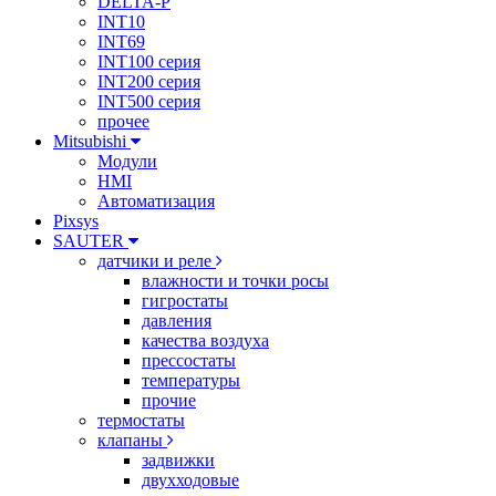
DELTA-P
INT10
INT69
INT100 серия
INT200 серия
INT500 серия
прочее
Mitsubishi
Модули
HMI
Автоматизация
Pixsys
SAUTER
датчики и реле
влажности и точки росы
гигростаты
давления
качества воздуха
прессостаты
температуры
прочие
термостаты
клапаны
задвижки
двухходовые