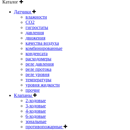
Каталог
Датчики
влажности
CO2
гигростаты
давления
движения
качества воздуха
комбинированные
конденсата
расходомеры
реле давления
реле протока
реле уровня
температуры
уровня жидкости
прочие
Клапаны
2-ходовые
3-ходовые
4-ходовые
6-ходовые
зональные
противопожарные