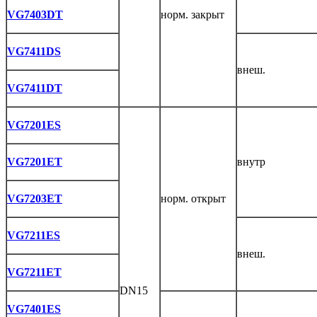
VG7403DT
норм. закрыт
VG7411DS
внеш.
VG7411DT
VG7201ES
VG7201ET
внутр
VG7203ET
норм. открыт
VG7211ES
внеш.
VG7211ET
DN15
VG7401ES