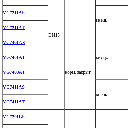
VG7211AS
внеш.
VG7211AT
DN15
VG7401AS
VG7401AT
внутр.
VG7403AT
норм. закрыт
VG7411AS
внеш.
VG7411AT
VG7201BS