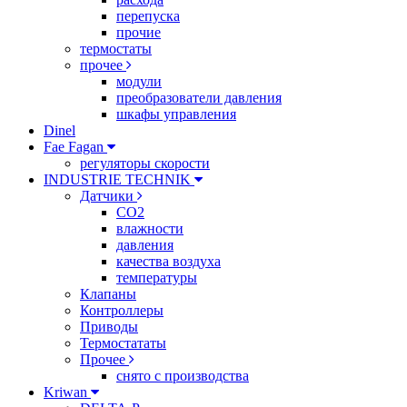
перепуска
прочие
термостаты
прочее
модули
преобразователи давления
шкафы управления
Dinel
Fae Fagan
регуляторы скорости
INDUSTRIE TECHNIK
Датчики
CO2
влажности
давления
качества воздуха
температуры
Клапаны
Контроллеры
Приводы
Термостататы
Прочее
снято с производства
Kriwan