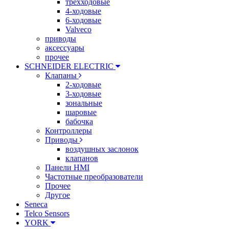
трехходовые
4-ходовые
6-ходовые
Valveco
приводы
аксессуары
прочее
SCHNEIDER ELECTRIC
Клапаны
2-ходовые
3-ходовые
зональные
шаровые
бабочка
Контроллеры
Приводы
воздушных заслонок
клапанов
Панели HMI
Частотные преобразователи
Прочее
Другое
Seneca
Telco Sensors
YORK