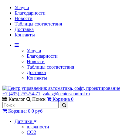
Услуги
Благодарности
Новости
Таблицы соответствия
Доставка
Контакты
Услуги
Благодарности
Новости
Таблицы соответствия
Доставка
Контакты
+7 (495) 255-54-71
,
zakaz@center-control.ru
Каталог
Поиск
Корзина
0
Корзина
:
0
0 руб
Датчики
влажности
CO2