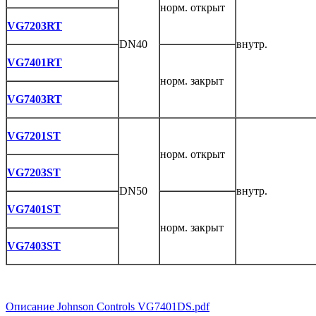
норм. открыт
VG7203RT
DN40
внутр.
VG7401RT
норм. закрыт
VG7403RT
VG7201ST
норм. открыт
VG7203ST
DN50
внутр.
VG7401ST
норм. закрыт
VG7403ST
Описание Johnson Controls VG7401DS.pdf