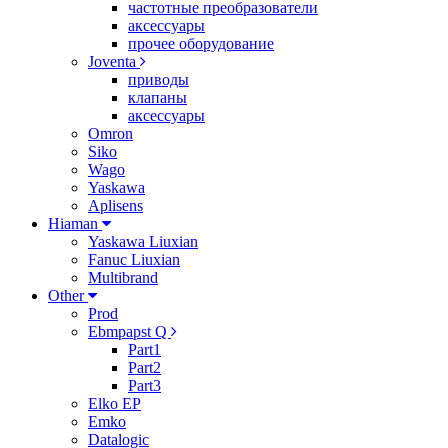
частотные преобразователи
аксессуары
прочее оборудование
Joventa
приводы
клапаны
аксессуары
Omron
Siko
Wago
Yaskawa
Aplisens
Hiaman
Yaskawa Liuxian
Fanuc Liuxian
Multibrand
Other
Prod
Ebmpapst Q
Part1
Part2
Part3
Elko EP
Emko
Datalogic