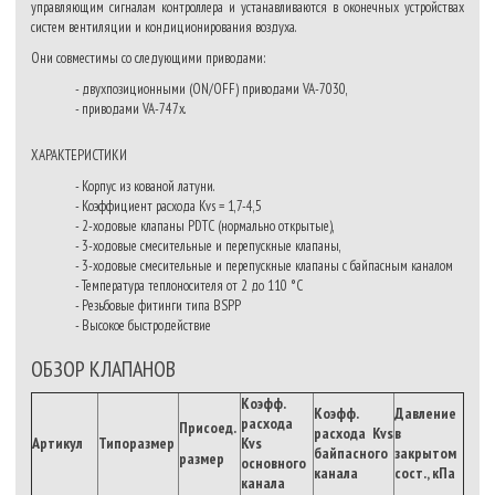
управляющим сигналам контроллера и устанавливаются в оконечных устройствах
систем вентиляции и кондиционирования воздуха.
Они совместимы со следующими приводами:
- двухпозиционными (ON/OFF) приводами VA-7030,
- приводами VA-747х.
ХАРАКТЕРИСТИКИ
- Корпус из кованой латуни.
- Коэффициент расхода Kvs = 1,7-4,5
- 2-ходовые клапаны PDTС (нормально открытые),
- 3-ходовые смесительные и перепускные клапаны,
- 3-ходовые смесительные и перепускные клапаны
с байпасным каналом
- Температура теплоносителя от 2 до 110 °С
- Резьбовые фитинги типа BSPP
- Высокое быстродействие
ОБЗОР КЛАПАНОВ
Коэфф.
Коэфф.
Давление
расхода
Присоед.
расхода
Kvs
в
Артикул
Типоразмер
Kvs
байпасного
закрытом
размер
основного
канала
сост., кПа
канала