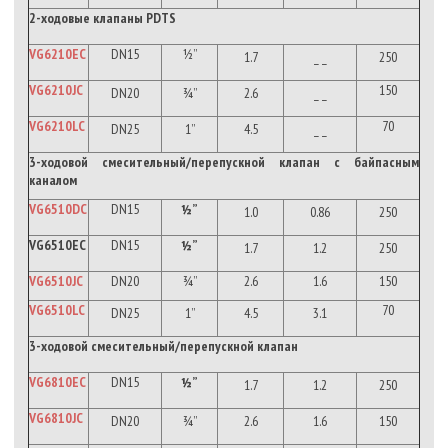
2-
ходовые клапаны
PDTS
VG6210EC
DN15
½”
1.7
_ _
250
VG6210JC
150
DN20
¾”
2.6
_ _
VG6210LC
70
DN25
1”
4.5
_ _
3-ходовой смесительный/перепускной клапан с байпасным
каналом
VG6510DC
DN15
½”
1.0
0.86
250
VG6510EC
DN15
½”
1.7
1.2
250
VG6510JC
DN
20
¾”
2.6
1.6
150
VG6510LC
70
DN25
1”
4.5
3.1
3
-ходовой смесительный/перепускной клапан
VG6810EC
DN
15
½”
1.7
1.2
250
VG6810JC
DN
20
¾”
2.6
1.6
150