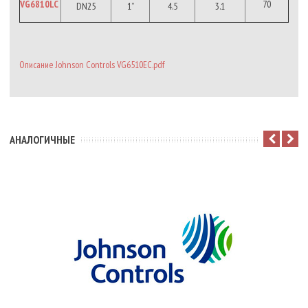
VG6810LC
70
DN25
1”
4.5
3.1
Описание Johnson Controls VG6510EC.pdf
АНАЛОГИЧНЫЕ