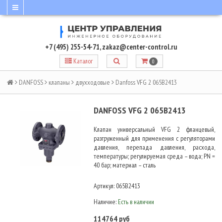
+7 (495) 255-54-71
,
zakaz@center-control.ru
Каталог
0
DANFOSS
клапаны
двухходовые
Danfoss VFG 2 065B2413
DANFOSS VFG 2 065B2413
Клапан универсальный VFG 2 фланцевый,
разгруженный для применения с регуляторами
давления, перепада давления, расхода,
температуры; регулируемая среда – вода; PN =
40 бар; материал – сталь
Артикул:
065B2413
Наличие:
Есть в наличии
114764 руб