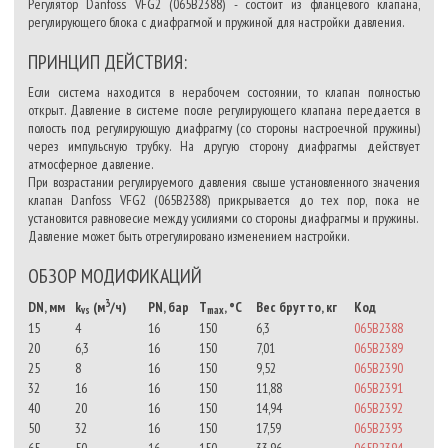
Регулятор Danfoss VFG2 (065B2388) - состоит из фланцевого клапана,
регулирующего блока с диафрагмой и пружиной для настройки давления.
ПРИНЦИП ДЕЙСТВИЯ:
Если система находится в нерабочем состоянии, то клапан полностью
открыт. Давление в системе после регулирующего клапана передается в
полость под регулирующую диафрагму (со стороны настроечной пружины)
через импульсную трубку. На другую сторону диафрагмы действует
атмосферное давление.
При возрастании регулируемого давления свыше установленного значения
клапан Danfoss VFG2 (065B2388) прикрывается до тех пор, пока не
установится равновесие между усилиями со стороны диафрагмы и пружины.
Давление может быть отрегулировано изменением настройки.
ОБЗОР МОДИФИКАЦИЙ
3
DN, мм
k
(м
/ч)
PN, бар
T
, °C
Вес брутто, кг
Код
vs
max
15
4
16
150
6,3
065B2388
20
6,3
16
150
7,01
065B2389
25
8
16
150
9,52
065B2390
32
16
16
150
11,88
065B2391
40
20
16
150
14,94
065B2392
50
32
16
150
17,59
065B2393
65
50
16
150
33,96
065B2394