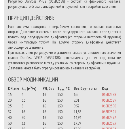
Регулятор Danfoss VFG2 (065B2388) - состоит из фланцевого клапана,
регулирующего блока с диафрагмой и пружиной для настройки давления.
ПРИНЦИП ДЕЙСТВИЯ:
Если система находится в нерабочем состоянии, то клапан полностью
открыт. Давление в системе после регулирующего клапана передается в
полость под регулирующую диафрагму (со стороны настроечной пружины)
через импульсную трубку. На другую сторону диафрагмы действует
атмосферное давление.
При возрастании регулируемого давления свыше установленного значения
клапан Danfoss VFG2 (065B2388) прикрывается до тех пор, пока не
установится равновесие между усилиями со стороны диафрагмы и пружины.
Давление может быть отрегулировано изменением настройки.
ОБЗОР МОДИФИКАЦИЙ
3
DN, мм
k
(м
/ч)
PN, бар
T
, °C
Вес брутто, кг
Код
vs
max
15
4
16
150
6,3
065B2388
20
6,3
16
150
7,01
065B2389
25
8
16
150
9,52
065B2390
32
16
16
150
11,88
065B2391
40
20
16
150
14,94
065B2392
50
32
16
150
17,59
065B2393
65
50
16
150
33,96
065B2394