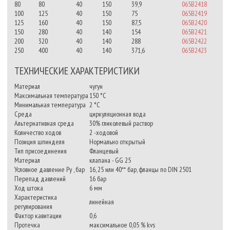
80
80
40
150
39,9
065B2418
100
125
40
150
75
065B2419
125
160
40
150
87,5
065B2420
150
280
40
140
154
065B2421
200
320
40
140
288
065B2422
250
400
40
140
371,6
065B2423
ТЕХНИЧЕСКИЕ ХАРАКТЕРИСТИКИ
Материал
чугун
Максимальная температура
150 °C
Минимальная температура
2 °C
Среда
циркуляционная вода
Альтернативная среда
30% гликолевый раствор
Количество ходов
2 -ходовой
Позиция шпинделя
Нормально открытый
Тип присоединения
Фланцевый
Материал
клапана - GG 25
Условное давление Ру , бар
16, 25 или 40** бар, фланцы по DIN 2501
Перепад давлений
16 бар
Ход штока
6 мм
Характеристика
линейная
регулирования
Фактор кавитации
0,6
Протечка
максимальное 0,05 % kvs