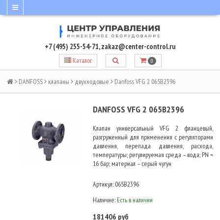
+7 (495) 255-54-71
,
zakaz@center-control.ru
Каталог
0
DANFOSS
клапаны
двухходовые
Danfoss VFG 2 065B2396
DANFOSS VFG 2 065B2396
Клапан универсальный VFG 2 фланцевый,
разгруженный для применения с регуляторами
давления, перепада давления, расхода,
температуры; регулируемая среда – вода; PN =
16 бар; материал – серый чугун
Артикул:
065B2396
Наличие:
Есть в наличии
181406 руб