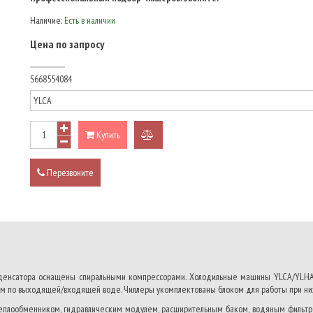
Наличие:
Есть в наличии
Цена по запросу
S668554084
Купить
добавить
к
Перезвоните
сравнению
енсатора оснащены спиральными компрессорами. Холодильные машины YLCA/YLHA 4
ром по выходящей/входящей воде. Чиллеры укомплектованы блоком для работы при низ
плообменником, гидравлическим модулем, расширительным баком, водяным фильтром