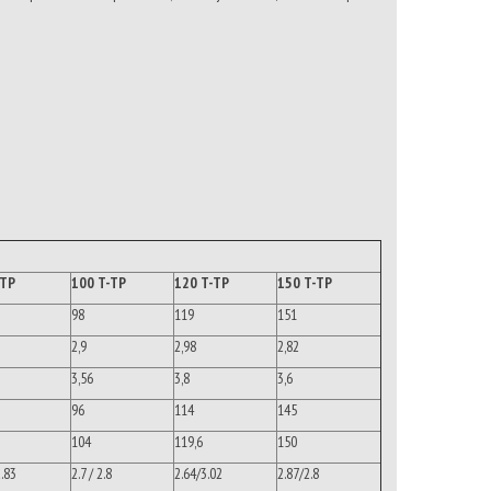
-TP
100 T-TP
120 T-TP
150 T-TP
98
119
151
2,9
2,98
2,82
3,56
3,8
3,6
96
114
145
104
119,6
150
2.83
2.7 / 2.8
2.64/3.02
2.87/2.8