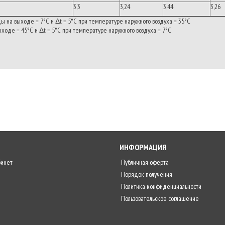
3,3
3,24
3,44
3,26
 на выходе = 7°C и Δt = 5°C при температуре наружного воздуха = 35°C
оде = 45°C и Δt = 5°C при температуре наружного воздуха = 7°C
ИНФОРМАЦИЯ
бинет
Публичная оферта
Порядок получения
Политика конфиденциальности
Пользовательское соглашение