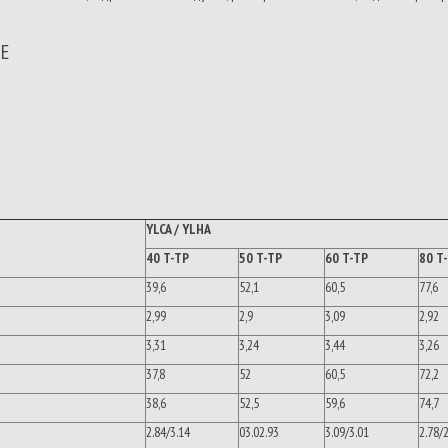
Е
YLCA / YLHA
40 T-TP
50 T-TP
60 T-TP
80 T
39,6
52,1
60,5
77,6
2,99
2,9
3,09
2,92
3,31
3,24
3,44
3,26
37,8
52
60,5
72,2
38,6
52,5
59,6
74,7
2.84/3.14
03.02.93
3.09/3.01
2.78/