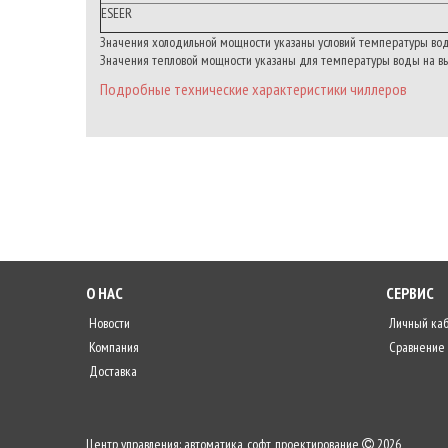
ESEER
Значения холодильной мощности указаны условий температуры воды
Значения тепловой мощности указаны для температуры воды на вых
Подробные технические характеристики чиллеров
О НАС
СЕРВИС
Новости
Личный ка
Компания
Сравнение
Доставка
Центр управления: автоматика, софт, проектирование
2026