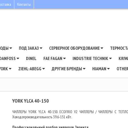
оставка
Контакты
ВОДЫ
ПОД ЗАКАЗ
СЕРВЕРНОЕ ОБОРУДОВАНИЕ
ТЕРМОСТ
DANFOSS
DINEL
FAE FAGAN
INDUSTRIE TECHNIK
KRI
YORK
ZIEHL-ABEGG
ДРУГИЕ БРЕНДЫ
HIAMAN
OTHE
YORK YLCA 40-150
ЧИЛЛЕРЫ YORK YLCA 40-150. ECOFRIO V2 ЧИЛЛЕРЫ / ЧИЛЛЕРЫ С Т
Холодопроизводительность 39.6-151 кВт.
Профессиональный подбор чиллеров. Звоните.