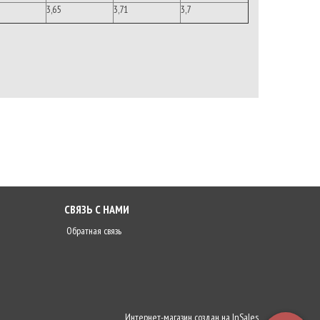
3,65
3,71
3,7
СВЯЗЬ С НАМИ
Обратная связь
Интернет-магазин создан на
InSales