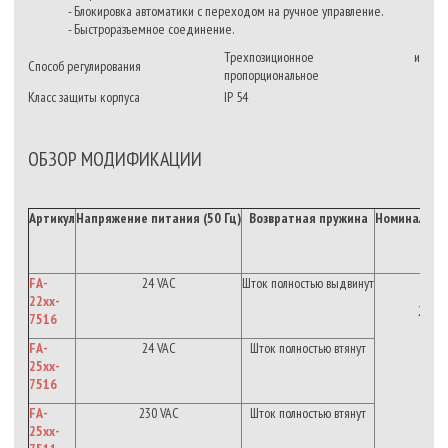
- Блокировка автоматики с переходом на ручное управление.
- Быстроразъемное соединение.
Трехпозиционное
и
Способ регулирования
пропорциональное
Класс защиты корпуса
IP 54
ОБЗОР МОДИФИКАЦИИ
Артикул
Напряжение
питания
(50
Гц
)
Возвратная
пружина
Номинальн
FA-
24 VAC
Шток
полностью
выдвинут
22xx-
2.4
к
*
7516
FA-
24 VAC
Шток
полностью
втянут
25xx-
7516
FA-
230 VAC
Шток полностью втянут
25xx-