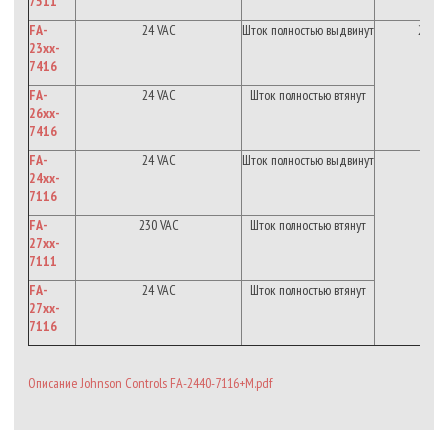
7511
FA-
24 VAC
Шток
полностью
выдвинут
2.2
к
*
23xx-
7416
FA-
24 VAC
Шток
полностью
втянут
26xx-
7416
FA-
24 VAC
Шток
полностью
выдвинут
24xx-
2
к
*
7116
FA-
230 VAC
Шток полностью втянут
27xx-
7111
FA-
24 VAC
Шток
полностью
втянут
27xx-
7116
Описание Johnson Controls FA-2440-7116+M.pdf