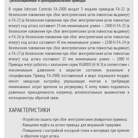
Трехпозиционные и пропорциональные приводы
В серию Johnson Controls FA-2000 входят 3 модели приводов. FA-22 (в
безопасном положении при сбое электропитания шток полностью выдвинут)
и FA-25 (в безопасном положении при сбое электропитания шток полностью
втянут): ход штока составляет 25 мм, минимальное усилие — 2400 Н. FA-23 (в
безопасном положении при сбое электропитания шток полностью выдвинут)
и FA-26 (в безопасном положении при сбое электропитания шток полностью
втянут): ход штока составляет 42 мм, минимальное усилие — 2200 Н. FA-24 (в
безопасном положении при сбое электропитания шток полностью выдвинут)
и FA-27 (в безопасном положении при сбое электропитания шток полностью
втянут): ход штока составляет 13 мм, минимальное усилие — 2000 Н.
Приводы могут работать с клапанами серии VG8000 (H, N, V) в соответствии с
максимальным давлением в закрытом состоянии, указанным в
спецификации. Привод FA-2000, поставленный в виде отдельного модуля,
имеет заводскую настройку, упрощающую монтаж и требующую
минимальных затрат времени на регулировку. К нему можно подключать
различные принадлежности, например, вспомогательные выключатели и
потенциометры обратной связи.
ХАРАКТЕРИСТИКИ
- Устройство защиты при сбое электропитания (возвратная пружина).
- Кольцевая муфта на штоке привода для визуальной тарировки.
- Позиционер с настройкой исходной точки и интервала при прямом
и обратном ходе штока.