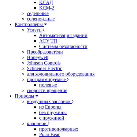
КЛАД
КДМ-2
седельные
соленоидные
Контроллеры
Услуги
Автоматизация зданий
АСУ ТП
Системы безопасности
Преобразователи
Honeywell
Johnson Controls
Schneider Electric
для холодильного оборудования
программируемые
полевые
скорости вращения
Приводы
воздушных заслонок
из Европы
без пружины
с пружиной
клапанов
противопожарных
Polar Bear