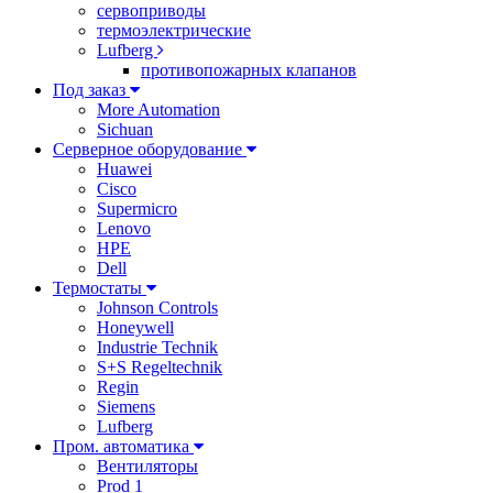
сервоприводы
термоэлектрические
Lufberg
противопожарных клапанов
Под заказ
More Automation
Sichuan
Серверное оборудование
Huawei
Cisco
Supermicro
Lenovo
HPE
Dell
Термостаты
Johnson Controls
Honeywell
Industrie Technik
S+S Regeltechnik
Regin
Siemens
Lufberg
Пром. автоматика
Вентиляторы
Prod 1