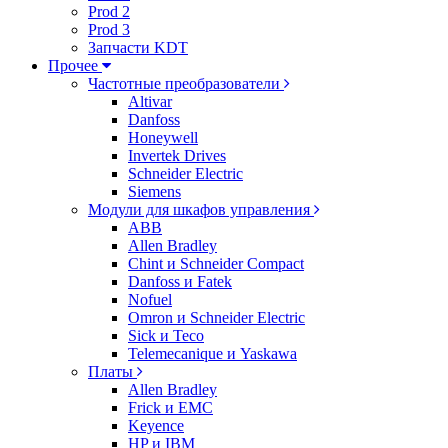
Prod 2
Prod 3
Запчасти KDT
Прочее
Частотные преобразователи
Altivar
Danfoss
Honeywell
Invertek Drives
Schneider Electric
Siemens
Модули для шкафов управления
ABB
Allen Bradley
Chint и Schneider Compact
Danfoss и Fatek
Nofuel
Omron и Schneider Electric
Sick и Teco
Telemecanique и Yaskawa
Платы
Allen Bradley
Frick и EMC
Keyence
HP и IBM