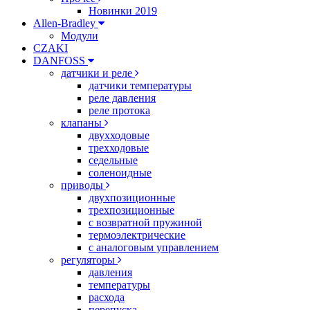
Новинки 2019
Allen-Bradley
Модули
CZAKI
DANFOSS
датчики и реле
датчики температуры
реле давления
реле протока
клапаны
двухходовые
трехходовые
седельные
соленоидные
приводы
двухпозиционные
трехпозиционные
с возвратной пружиной
термоэлектрические
с аналоговым управлением
регуляторы
давления
температуры
расхода
перепуска