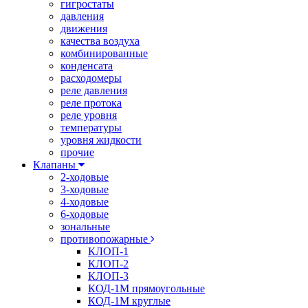
гигростаты
давления
движения
качества воздуха
комбинированные
конденсата
расходомеры
реле давления
реле протока
реле уровня
температуры
уровня жидкости
прочие
Клапаны
2-ходовые
3-ходовые
4-ходовые
6-ходовые
зональные
противопожарные
КЛОП-1
КЛОП-2
КЛОП-3
КОД-1М прямоугольные
КОД-1М круглые