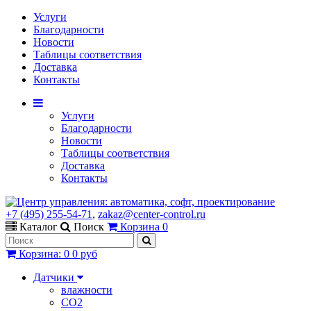
Услуги
Благодарности
Новости
Таблицы соответствия
Доставка
Контакты
Услуги
Благодарности
Новости
Таблицы соответствия
Доставка
Контакты
+7 (495) 255-54-71
,
zakaz@center-control.ru
Каталог
Поиск
Корзина
0
Корзина
:
0
0 руб
Датчики
влажности
CO2