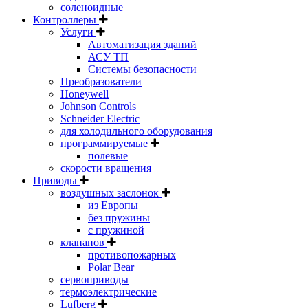
соленоидные
Контроллеры
Услуги
Автоматизация зданий
АСУ ТП
Системы безопасности
Преобразователи
Honeywell
Johnson Controls
Schneider Electric
для холодильного оборудования
программируемые
полевые
скорости вращения
Приводы
воздушных заслонок
из Европы
без пружины
с пружиной
клапанов
противопожарных
Polar Bear
сервоприводы
термоэлектрические
Lufberg