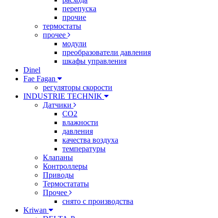
перепуска
прочие
термостаты
прочее
модули
преобразователи давления
шкафы управления
Dinel
Fae Fagan
регуляторы скорости
INDUSTRIE TECHNIK
Датчики
CO2
влажности
давления
качества воздуха
температуры
Клапаны
Контроллеры
Приводы
Термостататы
Прочее
снято с производства
Kriwan