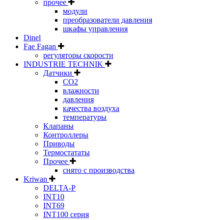
прочее
модули
преобразователи давления
шкафы управления
Dinel
Fae Fagan
регуляторы скорости
INDUSTRIE TECHNIK
Датчики
CO2
влажности
давления
качества воздуха
температуры
Клапаны
Контроллеры
Приводы
Термостататы
Прочее
снято с производства
Kriwan
DELTA-P
INT10
INT69
INT100 серия