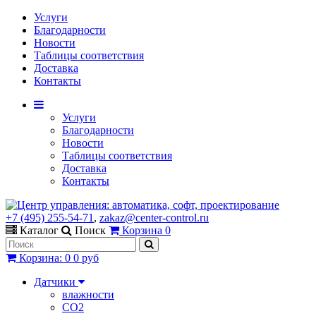
Услуги
Благодарности
Новости
Таблицы соответствия
Доставка
Контакты
Услуги
Благодарности
Новости
Таблицы соответствия
Доставка
Контакты
+7 (495) 255-54-71
,
zakaz@center-control.ru
Каталог
Поиск
Корзина
0
Корзина
:
0
0 руб
Датчики
влажности
CO2