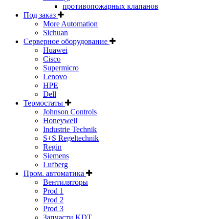
противопожарных клапанов
Под заказ
More Automation
Sichuan
Серверное оборудование
Huawei
Cisco
Supermicro
Lenovo
HPE
Dell
Термостаты
Johnson Controls
Honeywell
Industrie Technik
S+S Regeltechnik
Regin
Siemens
Lufberg
Пром. автоматика
Вентиляторы
Prod 1
Prod 2
Prod 3
Запчасти KDT