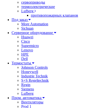
сервоприводы
термоэлектрические
Lufberg
противопожарных клапанов
Под заказ
More Automation
Sichuan
Серверное оборудование
Huawei
Cisco
Supermicro
Lenovo
HPE
Dell
Термостаты
Johnson Controls
Honeywell
Industrie Technik
S+S Regeltechnik
Regin
Siemens
Lufberg
Пром. автоматика
Вентиляторы
Prod 1