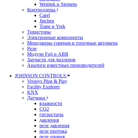
Weintek и Siemens
Контроллеры
Carel
Jinchen
Trane и York
Тиристоры
Электронные компоненты
Менеджеры горения и топочные автоматы
Реле
Модули Fuji и ABB
Запчасти для чиллеров
Аналоги известных производителей
JOHNSON CONTROLS
Verasys Plug & Play
Facility Explorer
KNX
Датчики
влажности
CO2
гигростаты
давления
реле давления
реле протока
реле уровня