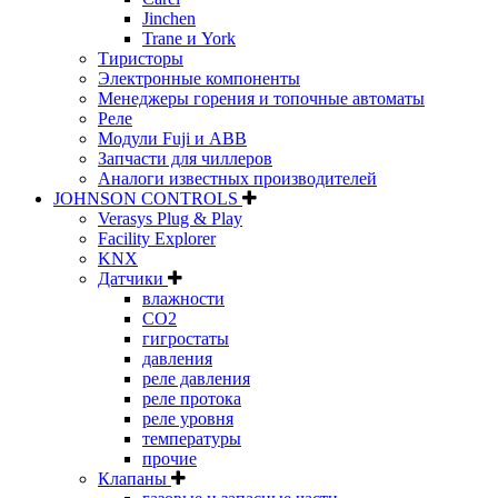
Jinchen
Trane и York
Тиристоры
Электронные компоненты
Менеджеры горения и топочные автоматы
Реле
Модули Fuji и ABB
Запчасти для чиллеров
Аналоги известных производителей
JOHNSON CONTROLS
Verasys Plug & Play
Facility Explorer
KNX
Датчики
влажности
CO2
гигростаты
давления
реле давления
реле протока
реле уровня
температуры
прочие
Клапаны