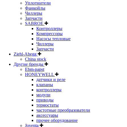
Уплотнители
Фанкойлы
Чиллеры
Запчасти
SABROE
Контроллеры
Компрессоры
Насосы тепловые
Чиллеры
Запчасти
Ziehl-Abegg
China stock
Другие бренды
Ebm-papst
HONEYWELL
датчики и реле
клапаны
контроллеры
модули
приводы
термостаты
частотные преобразователи
аксессуары
прочее оборудование
Joventa