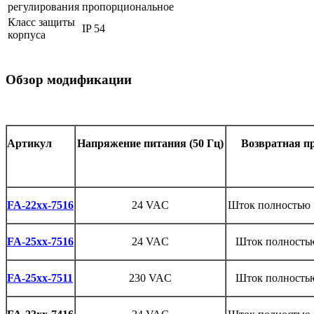
регулирования
пропорциональное
Класс защиты
IP 54
корпуса
Обзор модификации
Артикул
Напряжение
питания
(50
Гц
)
Возвратная
п
FA-22xx-7516
24 VAC
Шток
полностью
FA-25xx-7516
24 VAC
Шток
полность
FA-25xx-7511
230 VAC
Шток полностью