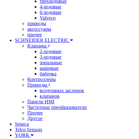
трехходовые
4-ходовые
6-ходовые
Valveco
приводы
аксессуары
прочее
SCHNEIDER ELECTRIC
Клапаны
2-ходовые
3-ходовые
зональные
шаровые
бабочка
Контроллеры
Приводы
воздушных заслонок
клапанов
Панели HMI
Частотные преобразователи
Прочее
Другое
Seneca
Telco Sensors
YORK