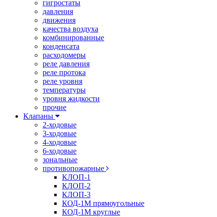
гигростаты
давления
движения
качества воздуха
комбинированные
конденсата
расходомеры
реле давления
реле протока
реле уровня
температуры
уровня жидкости
прочие
Клапаны
2-ходовые
3-ходовые
4-ходовые
6-ходовые
зональные
противопожарные
КЛОП-1
КЛОП-2
КЛОП-3
КОД-1М прямоугольные
КОД-1М круглые