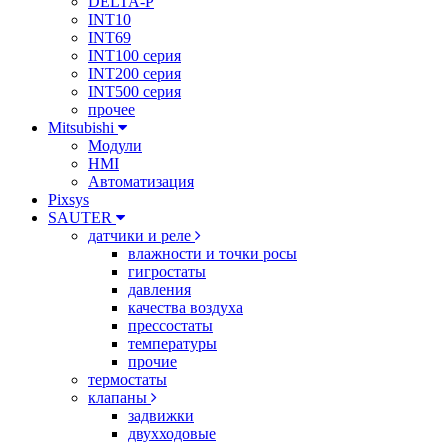
DELTA-P
INT10
INT69
INT100 серия
INT200 серия
INT500 серия
прочее
Mitsubishi
Модули
HMI
Автоматизация
Pixsys
SAUTER
датчики и реле
влажности и точки росы
гигростаты
давления
качества воздуха
прессостаты
температуры
прочие
термостаты
клапаны
задвижки
двухходовые