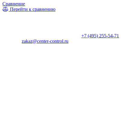
Сравнение
Перейти к сравнению
* Информация на сайте не является публичной офертой. Цены
и характеристики товаров могут быть изменены
производителем в одностороннем порядке. Актуальную цену
уточняйте у менеджеров по телефону
+7 (495) 255-54-71
, либо
по почте
zakaz@center-control.ru