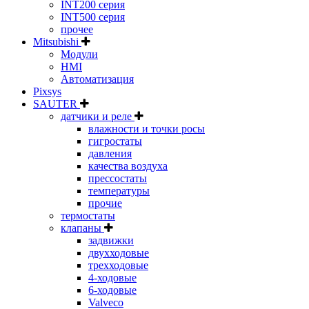
INT200 серия
INT500 серия
прочее
Mitsubishi
Модули
HMI
Автоматизация
Pixsys
SAUTER
датчики и реле
влажности и точки росы
гигростаты
давления
качества воздуха
прессостаты
температуры
прочие
термостаты
клапаны
задвижки
двухходовые
трехходовые
4-ходовые
6-ходовые
Valveco