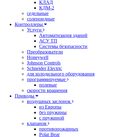
КЛАД
КДМ-2
седельные
соленоидные
Контроллеры
Услуги
Автоматизация зданий
АСУ ТП
Системы безопасности
Преобразователи
Honeywell
Johnson Controls
Schneider Electric
для холодильного оборудования
программируемые
полевые
скорости вращения
Приводы
воздушных заслонок
из Европы
без пружины
с пружиной
клапанов
противопожарных
Polar Bear