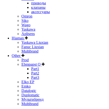
приводы
клапаны
аксессуары
Omron
Siko
Wago
Yaskawa
Aplisens
Hiaman
Yaskawa Liuxian
Fanuc Liuxian
Multibrand
Other
Prod
Ebmpapst Q
Part1
Part2
Part3
Elko EP
Emko
Datalogic
Duplomatic
Мультибренд
Multibrand