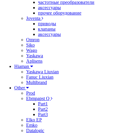
частотные преобразователи
аксессуары
прочее оборудование
Joventa
приводы
клапаны
аксессуары
Omron
Siko
Wago
Yaskawa
Aplisens
Hiaman
Yaskawa Liuxian
Fanuc Liuxian
Multibrand
Other
Prod
Ebmpapst Q
Part1
Part2
Part3
Elko EP
Emko
Datalogic