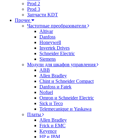
Prod 2
Prod 3
Запчасти KDT
Прочее
Частотные преобразователи
Altivar
Danfoss
Honeywell
Invertek Drives
Schneider Electric
Siemens
Модули для шкафов управления
ABB
Allen Bradley
Chint и Schneider Compact
Danfoss и Fatek
Nofuel
Omron и Schneider Electric
Sick и Teco
Telemecanique и Yaskawa
Платы
Allen Bradley
Frick и EMC
Keyence
HP и IBM