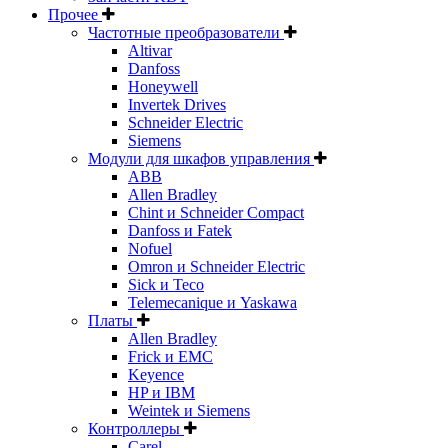
Прочее
Частотные преобразователи
Altivar
Danfoss
Honeywell
Invertek Drives
Schneider Electric
Siemens
Модули для шкафов управления
ABB
Allen Bradley
Chint и Schneider Compact
Danfoss и Fatek
Nofuel
Omron и Schneider Electric
Sick и Teco
Telemecanique и Yaskawa
Платы
Allen Bradley
Frick и EMC
Keyence
HP и IBM
Weintek и Siemens
Контроллеры
Carel