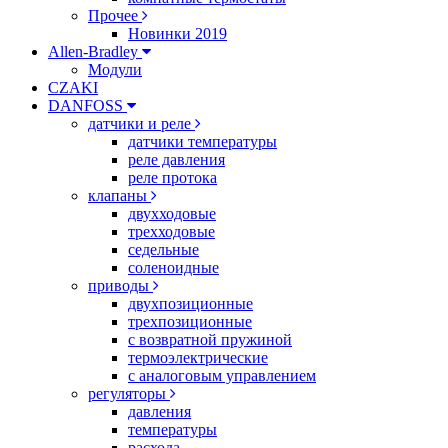
Прочее
Новинки 2019
Allen-Bradley
Модули
CZAKI
DANFOSS
датчики и реле
датчики температуры
реле давления
реле протока
клапаны
двухходовые
трехходовые
седельные
соленоидные
приводы
двухпозиционные
трехпозиционные
с возвратной пружиной
термоэлектрические
с аналоговым управлением
регуляторы
давления
температуры
расхода