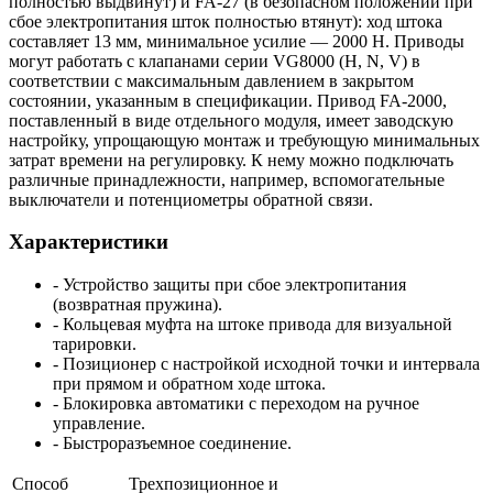
полностью выдвинут) и FA-27 (в безопасном положении при
сбое электропитания шток полностью втянут): ход штока
составляет 13 мм, минимальное усилие — 2000 Н. Приводы
могут работать с клапанами серии VG8000 (H, N, V) в
соответствии с максимальным давлением в закрытом
состоянии, указанным в спецификации. Привод FA-2000,
поставленный в виде отдельного модуля, имеет заводскую
настройку, упрощающую монтаж и требующую минимальных
затрат времени на регулировку. К нему можно подключать
различные принадлежности, например, вспомогательные
выключатели и потенциометры обратной связи.
Характеристики
- Устройство защиты при сбое электропитания
(возвратная пружина).
- Кольцевая муфта на штоке привода для визуальной
тарировки.
- Позиционер с настройкой исходной точки и интервала
при прямом и обратном ходе штока.
- Блокировка автоматики с переходом на ручное
управление.
- Быстроразъемное соединение.
Способ
Трехпозиционное
и