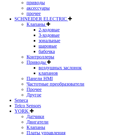
приводы
аксессуары
прочее
SCHNEIDER ELECTRIC
Клапаны
2-ходовые
3-ходовые
зональные
шаровые
бабочка
Контроллеры
Приводы
воздушных заслонок
клапанов
Панели HMI
Частотные преобразователи
Прочее
Другое
Seneca
Telco Sensors
YORK
Датчики
Двигатели
Клапаны
Платы управления