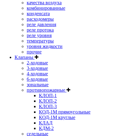
качества воздуха
комбинированные
конденсата
расходомеры
реле давления
реле протока
реле уровня
температуры
уровня жидкости
прочие
Клапаны
2-ходовые
3-ходовые
4-ходовые
6-ходовые
зональные
противопожарные
КЛОП-1
КЛОП-2
КЛОП-3
КОД-1М прямоугольные
КОД-1М круглые
КЛАД
КДМ-2
седельные