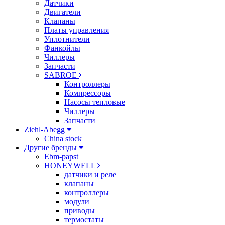
Датчики
Двигатели
Клапаны
Платы управления
Уплотнители
Фанкойлы
Чиллеры
Запчасти
SABROE
Контроллеры
Компрессоры
Насосы тепловые
Чиллеры
Запчасти
Ziehl-Abegg
China stock
Другие бренды
Ebm-papst
HONEYWELL
датчики и реле
клапаны
контроллеры
модули
приводы
термостаты