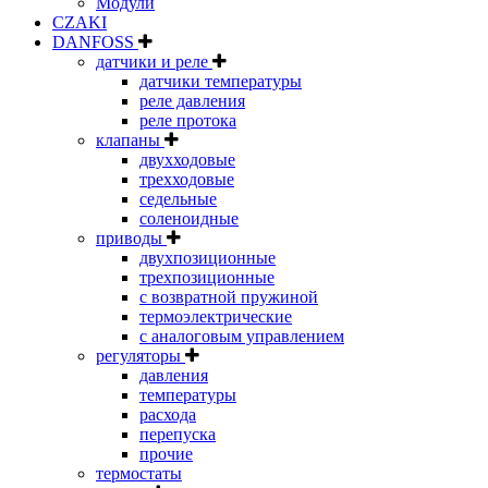
Модули
CZAKI
DANFOSS
датчики и реле
датчики температуры
реле давления
реле протока
клапаны
двухходовые
трехходовые
седельные
соленоидные
приводы
двухпозиционные
трехпозиционные
с возвратной пружиной
термоэлектрические
с аналоговым управлением
регуляторы
давления
температуры
расхода
перепуска
прочие
термостаты