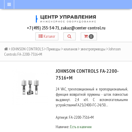
+7 (495) 255-54-71
,
zakaz@center-control.ru
Каталог
0
JOHNSON CONTROLS
Приводы
клапанов
электроприводы
Johnson
Controls FA-2200-7516+M
JOHNSON CONTROLS FA-2200-
7516+M
24 VAC, трехпозиционный и пропорциональный,
функция возвратной пружины - шток полностью
выдвинут. 2,4 кН. С вспомогательными
устройствамиFA25/2400-FC-24/50…
Артикул:
FA-2200-7516+M
Наличие:
Есть в наличии