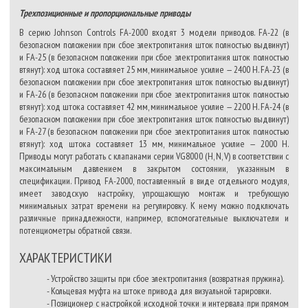
Трехпозиционные и пропорциональные приводы
В серию Johnson Controls FA-2000 входят 3 модели приводов. FA-22 (в
безопасном положении при сбое электропитания шток полностью выдвинут)
и FA-25 (в безопасном положении при сбое электропитания шток полностью
втянут): ход штока составляет 25 мм, минимальное усилие — 2400 Н. FA-23 (в
безопасном положении при сбое электропитания шток полностью выдвинут)
и FA-26 (в безопасном положении при сбое электропитания шток полностью
втянут): ход штока составляет 42 мм, минимальное усилие — 2200 Н. FA-24 (в
безопасном положении при сбое электропитания шток полностью выдвинут)
и FA-27 (в безопасном положении при сбое электропитания шток полностью
втянут): ход штока составляет 13 мм, минимальное усилие — 2000 Н.
Приводы могут работать с клапанами серии VG8000 (H, N, V) в соответствии с
максимальным давлением в закрытом состоянии, указанным в
спецификации. Привод FA-2000, поставленный в виде отдельного модуля,
имеет заводскую настройку, упрощающую монтаж и требующую
минимальных затрат времени на регулировку. К нему можно подключать
различные принадлежности, например, вспомогательные выключатели и
потенциометры обратной связи.
ХАРАКТЕРИСТИКИ
- Устройство защиты при сбое электропитания (возвратная пружина).
- Кольцевая муфта на штоке привода для визуальной тарировки.
- Позиционер с настройкой исходной точки и интервала при прямом