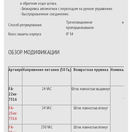
и обратном ходе штока.
- Блокировка автоматики с переходом на ручное управление.
- Быстроразъемное соединение.
Трехпозиционное
и
Способ регулирования
пропорциональное
Класс защиты корпуса
IP 54
ОБЗОР МОДИФИКАЦИИ
Артикул
Напряжение
питания
(50
Гц
)
Возвратная
пружина
Номинальн
FA-
24 VAC
Шток
полностью
выдвинут
22xx-
2.4
к
*
7516
FA-
24 VAC
Шток
полностью
втянут
25xx-
7516
FA-
230 VAC
Шток полностью втянут