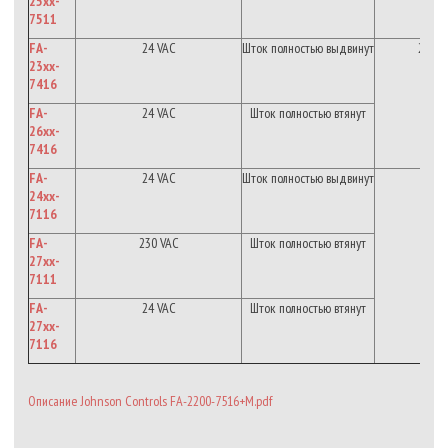
25xx-
7511
FA-
24 VAC
Шток
полностью
выдвинут
2.2
к
*
23xx-
7416
FA-
24 VAC
Шток
полностью
втянут
26xx-
7416
FA-
24 VAC
Шток
полностью
выдвинут
24xx-
2
к
*
7116
FA-
230 VAC
Шток полностью втянут
27xx-
7111
FA-
24 VAC
Шток
полностью
втянут
27xx-
7116
Описание Johnson Controls FA-2200-7516+M.pdf