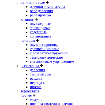
датчики и реле
датчики температуры
реле давления
реле протока
клапаны
двухходовые
трехходовые
седельные
соленоидные
приводы
двухпозиционные
трехпозиционные
с возвратной пружиной
термоэлектрические
с аналоговым управлением
регуляторы
давления
температуры
расхода
перепуска
прочие
термостаты
прочее
модули
преобразователи давления