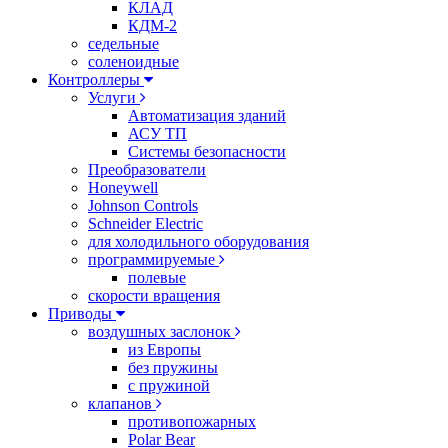
КЛАД
КДМ-2
седельные
соленоидные
Контроллеры
Услуги
Автоматизация зданий
АСУ ТП
Системы безопасности
Преобразователи
Honeywell
Johnson Controls
Schneider Electric
для холодильного оборудования
программируемые
полевые
скорости вращения
Приводы
воздушных заслонок
из Европы
без пружины
с пружиной
клапанов
противопожарных
Polar Bear