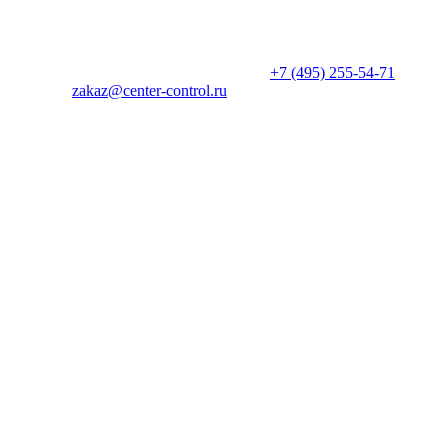
* Информация на сайте не является публичной офертой. Цены
и характеристики товаров могут быть изменены
производителем в одностороннем порядке. Актуальную цену
уточняйте у менеджеров по телефону
+7 (495) 255-54-71
, либо
по почте
zakaz@center-control.ru