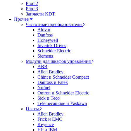
Prod 2
Prod 3
Запчасти KDT
Прочее
Частотные преобразователи
Altivar
Danfoss
Honeywell
Invertek Drives
Schneider Electric
Siemens
Модули для шкафов управления
ABB
Allen Bradley
Chint и Schneider Compact
Danfoss и Fatek
Nofuel
Omron и Schneider Electric
Sick и Teco
Telemecanique и Yaskawa
Платы
Allen Bradley
Frick и EMC
Keyence
HP и IBM