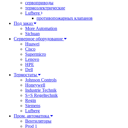
сервоприводы
термоэлектрические
Lufberg
противопожарных клапанов
Под заказ
More Automation
Sichuan
Серверное оборудование
Huawei
Cisco
Supermicro
Lenovo
HPE
Dell
Термостаты
Johnson Controls
Honeywell
Industrie Technik
S+S Regeltechnik
Regin
Siemens
Lufberg
Пром. автоматика
Вентиляторы
Prod 1