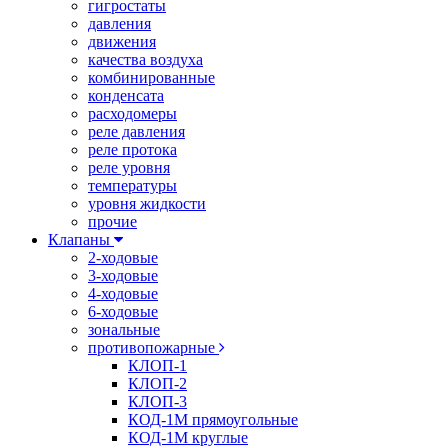
гигростаты
давления
движения
качества воздуха
комбинированные
конденсата
расходомеры
реле давления
реле протока
реле уровня
температуры
уровня жидкости
прочие
Клапаны
2-ходовые
3-ходовые
4-ходовые
6-ходовые
зональные
противопожарные
КЛОП-1
КЛОП-2
КЛОП-3
КОД-1М прямоугольные
КОД-1М круглые