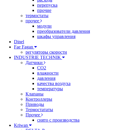
перепуска
прочие
термостаты
прочее
модули
преобразователи давления
шкафы управления
Dinel
Fae Fagan
регуляторы скорости
INDUSTRIE TECHNIK
Датчики
CO2
влажности
давления
качества воздуха
температуры
Клапаны
Контроллеры
Приводы
Термостататы
Прочее
снято с производства
Kriwan