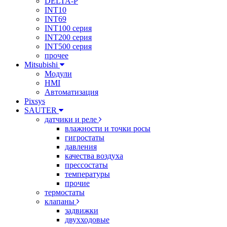
DELTA-P
INT10
INT69
INT100 серия
INT200 серия
INT500 серия
прочее
Mitsubishi
Модули
HMI
Автоматизация
Pixsys
SAUTER
датчики и реле
влажности и точки росы
гигростаты
давления
качества воздуха
прессостаты
температуры
прочие
термостаты
клапаны
задвижки
двухходовые