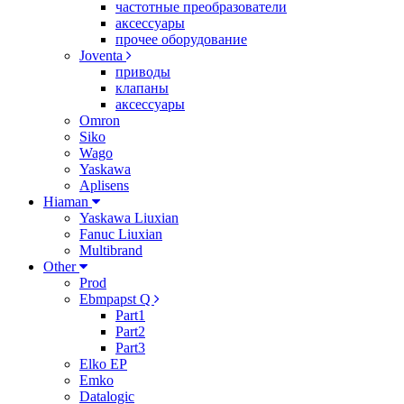
частотные преобразователи
аксессуары
прочее оборудование
Joventa
приводы
клапаны
аксессуары
Omron
Siko
Wago
Yaskawa
Aplisens
Hiaman
Yaskawa Liuxian
Fanuc Liuxian
Multibrand
Other
Prod
Ebmpapst Q
Part1
Part2
Part3
Elko EP
Emko
Datalogic