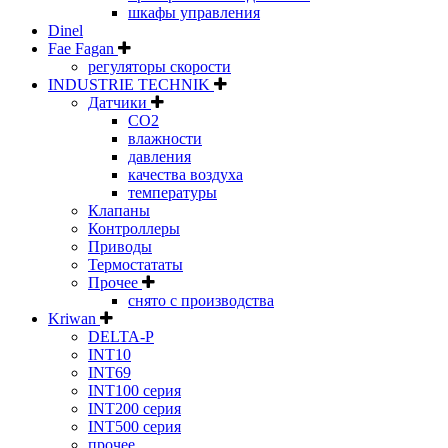
шкафы управления
Dinel
Fae Fagan
регуляторы скорости
INDUSTRIE TECHNIK
Датчики
CO2
влажности
давления
качества воздуха
температуры
Клапаны
Контроллеры
Приводы
Термостататы
Прочее
снято с производства
Kriwan
DELTA-P
INT10
INT69
INT100 серия
INT200 серия
INT500 серия
прочее