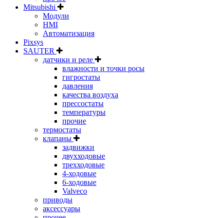
Mitsubishi
Модули
HMI
Автоматизация
Pixsys
SAUTER
датчики и реле
влажности и точки росы
гигростаты
давления
качества воздуха
прессостаты
температуры
прочие
термостаты
клапаны
задвижки
двухходовые
трехходовые
4-ходовые
6-ходовые
Valveco
приводы
аксессуары
прочее