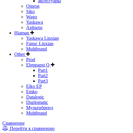
аксессуары
Omron
Siko
Wago
Yaskawa
Aplisens
Hiaman
Yaskawa Liuxian
Fanuc Liuxian
Multibrand
Other
Prod
Ebmpapst Q
Part1
Part2
Part3
Elko EP
Emko
Datalogic
Duplomatic
Мультибренд
Multibrand
Сравнение
Перейти к сравнению