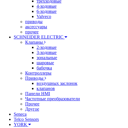
трехходовые
4-ходовые
6-ходовые
Valveco
приводы
аксессуары
прочее
SCHNEIDER ELECTRIC
Клапаны
2-ходовые
3-ходовые
зональные
шаровые
бабочка
Контроллеры
Приводы
воздушных заслонок
клапанов
Панели HMI
Частотные преобразователи
Прочее
Другое
Seneca
Telco Sensors
YORK