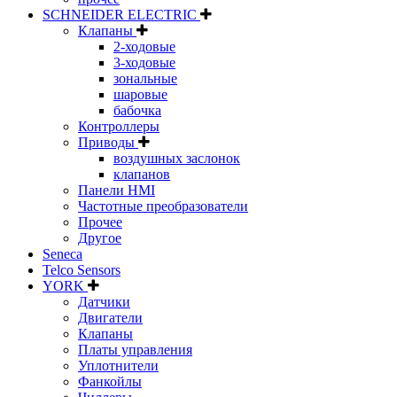
SCHNEIDER ELECTRIC
Клапаны
2-ходовые
3-ходовые
зональные
шаровые
бабочка
Контроллеры
Приводы
воздушных заслонок
клапанов
Панели HMI
Частотные преобразователи
Прочее
Другое
Seneca
Telco Sensors
YORK
Датчики
Двигатели
Клапаны
Платы управления
Уплотнители
Фанкойлы