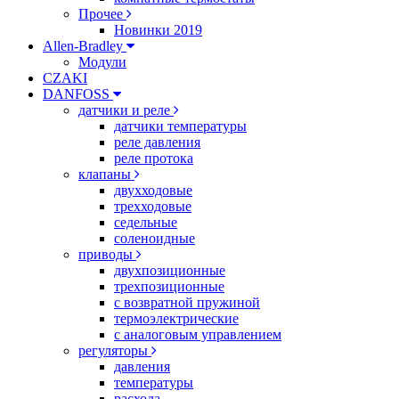
Прочее
Новинки 2019
Allen-Bradley
Модули
CZAKI
DANFOSS
датчики и реле
датчики температуры
реле давления
реле протока
клапаны
двухходовые
трехходовые
седельные
соленоидные
приводы
двухпозиционные
трехпозиционные
с возвратной пружиной
термоэлектрические
с аналоговым управлением
регуляторы
давления
температуры
расхода