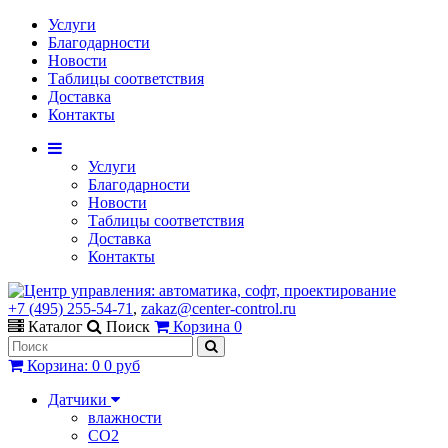
Услуги
Благодарности
Новости
Таблицы соответствия
Доставка
Контакты
Услуги
Благодарности
Новости
Таблицы соответствия
Доставка
Контакты
+7 (495) 255-54-71
,
zakaz@center-control.ru
Каталог
Поиск
Корзина
0
Корзина
:
0
0 руб
Датчики
влажности
CO2