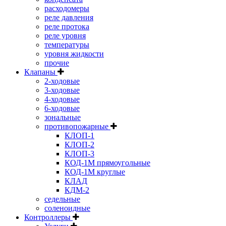
расходомеры
реле давления
реле протока
реле уровня
температуры
уровня жидкости
прочие
Клапаны
2-ходовые
3-ходовые
4-ходовые
6-ходовые
зональные
противопожарные
КЛОП-1
КЛОП-2
КЛОП-3
КОД-1М прямоугольные
КОД-1М круглые
КЛАД
КДМ-2
седельные
соленоидные
Контроллеры