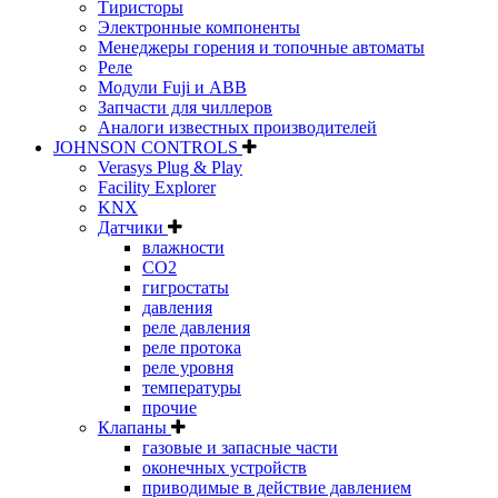
Тиристоры
Электронные компоненты
Менеджеры горения и топочные автоматы
Реле
Модули Fuji и ABB
Запчасти для чиллеров
Аналоги известных производителей
JOHNSON CONTROLS
Verasys Plug & Play
Facility Explorer
KNX
Датчики
влажности
CO2
гигростаты
давления
реле давления
реле протока
реле уровня
температуры
прочие
Клапаны
газовые и запасные части
оконечных устройств
приводимые в действие давлением