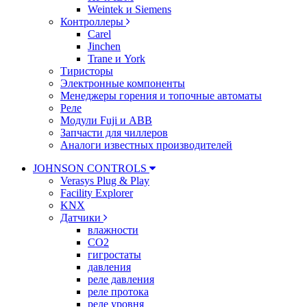
Weintek и Siemens
Контроллеры
Carel
Jinchen
Trane и York
Тиристоры
Электронные компоненты
Менеджеры горения и топочные автоматы
Реле
Модули Fuji и ABB
Запчасти для чиллеров
Аналоги известных производителей
JOHNSON CONTROLS
Verasys Plug & Play
Facility Explorer
KNX
Датчики
влажности
CO2
гигростаты
давления
реле давления
реле протока
реле уровня