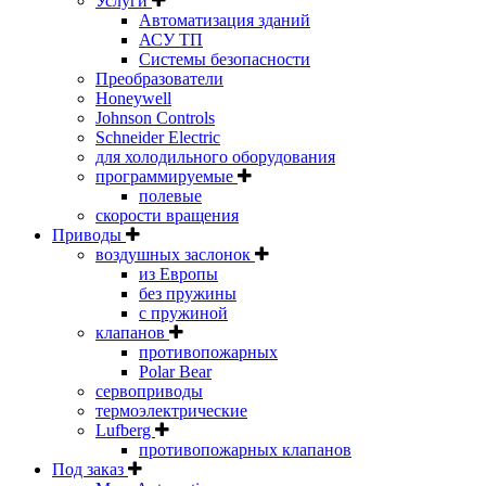
Услуги
Автоматизация зданий
АСУ ТП
Системы безопасности
Преобразователи
Honeywell
Johnson Controls
Schneider Electric
для холодильного оборудования
программируемые
полевые
скорости вращения
Приводы
воздушных заслонок
из Европы
без пружины
с пружиной
клапанов
противопожарных
Polar Bear
сервоприводы
термоэлектрические
Lufberg
противопожарных клапанов
Под заказ