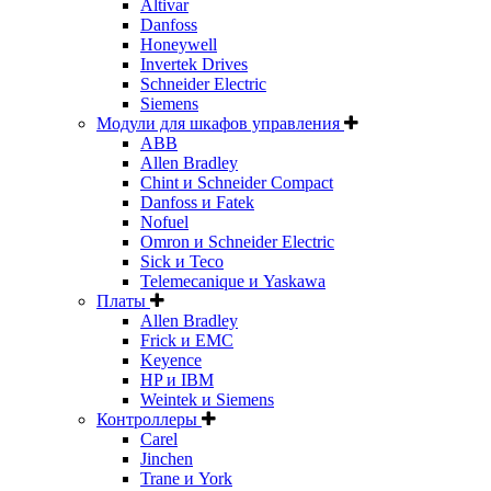
Altivar
Danfoss
Honeywell
Invertek Drives
Schneider Electric
Siemens
Модули для шкафов управления
ABB
Allen Bradley
Chint и Schneider Compact
Danfoss и Fatek
Nofuel
Omron и Schneider Electric
Sick и Teco
Telemecanique и Yaskawa
Платы
Allen Bradley
Frick и EMC
Keyence
HP и IBM
Weintek и Siemens
Контроллеры
Carel
Jinchen
Trane и York