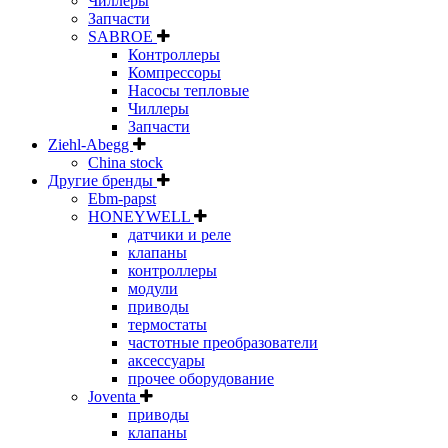
Чиллеры
Запчасти
SABROE
Контроллеры
Компрессоры
Насосы тепловые
Чиллеры
Запчасти
Ziehl-Abegg
China stock
Другие бренды
Ebm-papst
HONEYWELL
датчики и реле
клапаны
контроллеры
модули
приводы
термостаты
частотные преобразователи
аксессуары
прочее оборудование
Joventa
приводы
клапаны