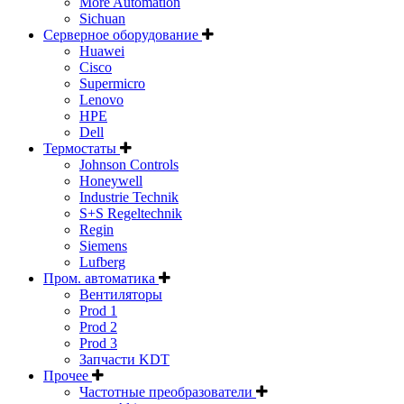
More Automation
Sichuan
Серверное оборудование
Huawei
Cisco
Supermicro
Lenovo
HPE
Dell
Термостаты
Johnson Controls
Honeywell
Industrie Technik
S+S Regeltechnik
Regin
Siemens
Lufberg
Пром. автоматика
Вентиляторы
Prod 1
Prod 2
Prod 3
Запчасти KDT
Прочее
Частотные преобразователи