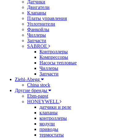
Датчики
Двигатели
Клапаны
Платы управления
Уплотнители
Фанкойлы
Чиллеры
Запчасти
SABROE
Контроллеры
Компрессоры
Насосы тепловые
Чиллеры
Запчасти
Ziehl-Abegg
China stock
Другие бренды
Ebm-papst
HONEYWELL
датчики и реле
клапаны
контроллеры
модули
приводы
термостаты