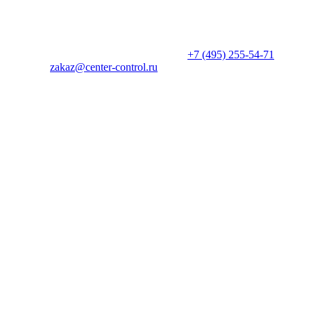
* Информация на сайте не является публичной офертой. Цены
и характеристики товаров могут быть изменены
производителем в одностороннем порядке. Актуальную цену
уточняйте у менеджеров по телефону
+7 (495) 255-54-71
, либо
по почте
zakaz@center-control.ru