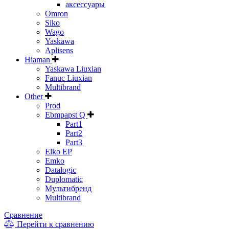
аксессуары
Omron
Siko
Wago
Yaskawa
Aplisens
Hiaman
Yaskawa Liuxian
Fanuc Liuxian
Multibrand
Other
Prod
Ebmpapst Q
Part1
Part2
Part3
Elko EP
Emko
Datalogic
Duplomatic
Мультибренд
Multibrand
Сравнение
Перейти к сравнению