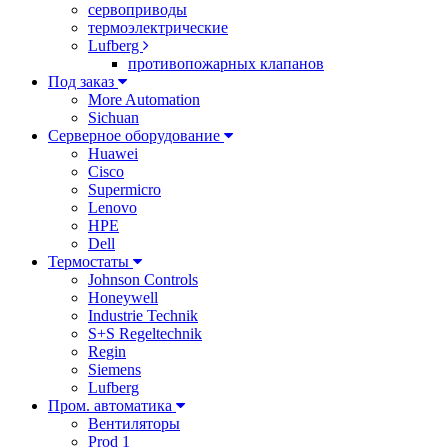
сервоприводы
термоэлектрические
Lufberg
противопожарных клапанов
Под заказ
More Automation
Sichuan
Серверное оборудование
Huawei
Cisco
Supermicro
Lenovo
HPE
Dell
Термостаты
Johnson Controls
Honeywell
Industrie Technik
S+S Regeltechnik
Regin
Siemens
Lufberg
Пром. автоматика
Вентиляторы
Prod 1