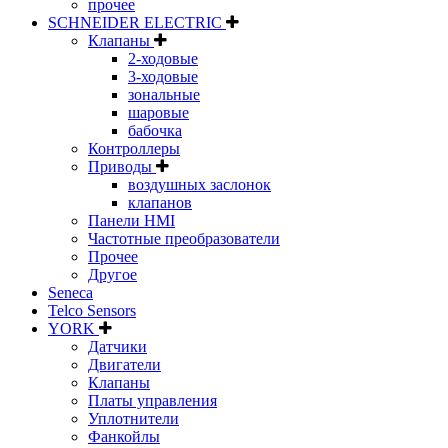
прочее
SCHNEIDER ELECTRIC
Клапаны
2-ходовые
3-ходовые
зональные
шаровые
бабочка
Контроллеры
Приводы
воздушных заслонок
клапанов
Панели HMI
Частотные преобразователи
Прочее
Другое
Seneca
Telco Sensors
YORK
Датчики
Двигатели
Клапаны
Платы управления
Уплотнители
Фанкойлы