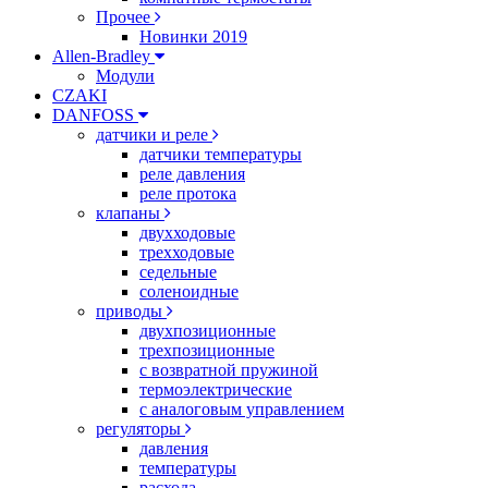
Прочее
Новинки 2019
Allen-Bradley
Модули
CZAKI
DANFOSS
датчики и реле
датчики температуры
реле давления
реле протока
клапаны
двухходовые
трехходовые
седельные
соленоидные
приводы
двухпозиционные
трехпозиционные
с возвратной пружиной
термоэлектрические
с аналоговым управлением
регуляторы
давления
температуры
расхода