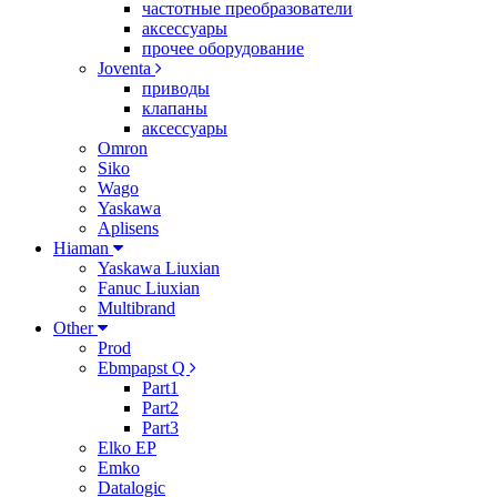
частотные преобразователи
аксессуары
прочее оборудование
Joventa
приводы
клапаны
аксессуары
Omron
Siko
Wago
Yaskawa
Aplisens
Hiaman
Yaskawa Liuxian
Fanuc Liuxian
Multibrand
Other
Prod
Ebmpapst Q
Part1
Part2
Part3
Elko EP
Emko
Datalogic