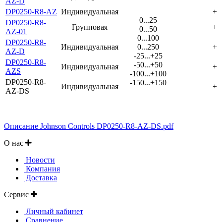
AZ-D
DP0250-R8-AZ
Индивидуальная
+
0...25
DP0250-R8-
Групповая
+
0...50
AZ-01
0...100
DP0250-R8-
Индивидуальная
0...250
+
AZ-D
-25...+25
DP0250-R8-
-50...+50
Индивидуальная
+
AZS
-100...+100
DP0250-R8-
-150...+150
Индивидуальная
+
AZ-DS
Описание Johnson Controls DP0250-R8-AZ-DS.pdf
О нас
Новости
Компания
Доставка
Сервис
Личный кабинет
Сравнение