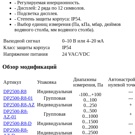
- Регулируемая инерционность.
- Дисплей: 2 ряда по 12 символов.
- Подсветка дисплея.
- Степень защиты корпуса: IP54.
- Выбор единиц измерения (Па, кПа, мбар, дюймов
водяного столба, мм водяного столба).
Выходной сигнал
0–10 В или 4–20 мА
Класс защиты корпуса
IP54
Напряжение питания
24 VAC/VDC
Обзор модификаций
Диапазоны
Автонастрой
Артикул
Упаковка
измерения, Па
нулевой точ
DP2500-R8
Индивидуальная
---
-100...+100
DP2500-R8-01
Групповая
---
0...100
DP2500-R8-AZ
Индивидуальная
+
0...250
0...500
DP2500-R8-
Групповая
+
0...1000
AZ-01
0...1500
DP2500-R8-D
Индивидуальная
---
0...2000
DP2500-R8-
0...2500
Индивидуальная
+