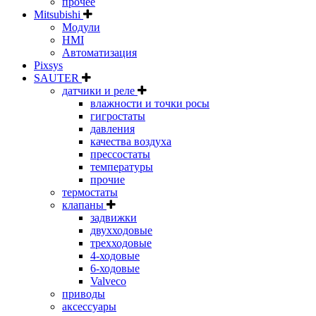
прочее
Mitsubishi
Модули
HMI
Автоматизация
Pixsys
SAUTER
датчики и реле
влажности и точки росы
гигростаты
давления
качества воздуха
прессостаты
температуры
прочие
термостаты
клапаны
задвижки
двухходовые
трехходовые
4-ходовые
6-ходовые
Valveco
приводы
аксессуары