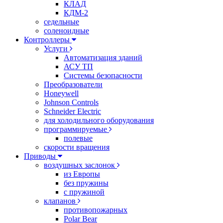
КЛАД
КДМ-2
седельные
соленоидные
Контроллеры
Услуги
Автоматизация зданий
АСУ ТП
Системы безопасности
Преобразователи
Honeywell
Johnson Controls
Schneider Electric
для холодильного оборудования
программируемые
полевые
скорости вращения
Приводы
воздушных заслонок
из Европы
без пружины
с пружиной
клапанов
противопожарных
Polar Bear