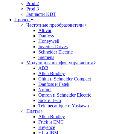
Prod 2
Prod 3
Запчасти KDT
Прочее
Частотные преобразователи
Altivar
Danfoss
Honeywell
Invertek Drives
Schneider Electric
Siemens
Модули для шкафов управления
ABB
Allen Bradley
Chint и Schneider Compact
Danfoss и Fatek
Nofuel
Omron и Schneider Electric
Sick и Teco
Telemecanique и Yaskawa
Платы
Allen Bradley
Frick и EMC
Keyence
HP и IBM