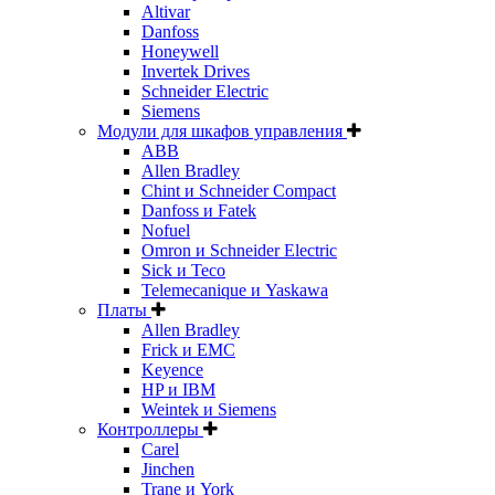
Altivar
Danfoss
Honeywell
Invertek Drives
Schneider Electric
Siemens
Модули для шкафов управления
ABB
Allen Bradley
Chint и Schneider Compact
Danfoss и Fatek
Nofuel
Omron и Schneider Electric
Sick и Teco
Telemecanique и Yaskawa
Платы
Allen Bradley
Frick и EMC
Keyence
HP и IBM
Weintek и Siemens
Контроллеры
Carel
Jinchen
Trane и York