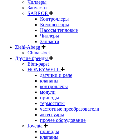
Чиллеры
Запчасти
SABROE
Контроллеры
Компрессоры
Насосы тепловые
Чиллеры
Запчасти
Ziehl-Abegg
China stock
Другие бренды
Ebm-papst
HONEYWELL
датчики и реле
клапаны
контроллеры
модули
приводы
термостаты
частотные преобразователи
аксессуары
прочее оборудование
Joventa
приводы
клапаны