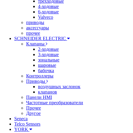
трехходовые
4-ходовые
6-ходовые
Valveco
приводы
аксессуары
прочее
SCHNEIDER ELECTRIC
Клапаны
2-ходовые
3-ходовые
зональные
шаровые
бабочка
Контроллеры
Приводы
воздушных заслонок
клапанов
Панели HMI
Частотные преобразователи
Прочее
Другое
Seneca
Telco Sensors
YORK