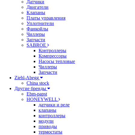
Датчики
Двигатели
Клапаны
Платы управления
Уплотнители
Фанкойлы
Чиллеры
Запчасти
SABROE
Контроллеры
Компрессоры
Насосы тепловые
Чиллеры
Запчасти
Ziehl-Abegg
China stock
Другие бренды
Ebm-papst
HONEYWELL
датчики и реле
клапаны
контроллеры
модули
приводы
термостаты