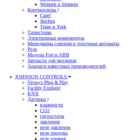
Weintek и Siemens
Контроллеры
Carel
Jinchen
Trane и York
Тиристоры
Электронные компоненты
Менеджеры горения и топочные автоматы
Реле
Модули Fuji и ABB
Запчасти для чиллеров
Аналоги известных производителей
JOHNSON CONTROLS
Verasys Plug & Play
Facility Explorer
KNX
Датчики
влажности
CO2
гигростаты
давления
реле давления
реле протока
реле уровня