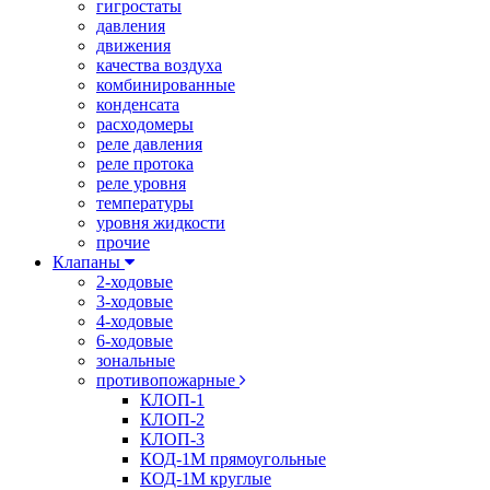
гигростаты
давления
движения
качества воздуха
комбинированные
конденсата
расходомеры
реле давления
реле протока
реле уровня
температуры
уровня жидкости
прочие
Клапаны
2-ходовые
3-ходовые
4-ходовые
6-ходовые
зональные
противопожарные
КЛОП-1
КЛОП-2
КЛОП-3
КОД-1М прямоугольные
КОД-1М круглые