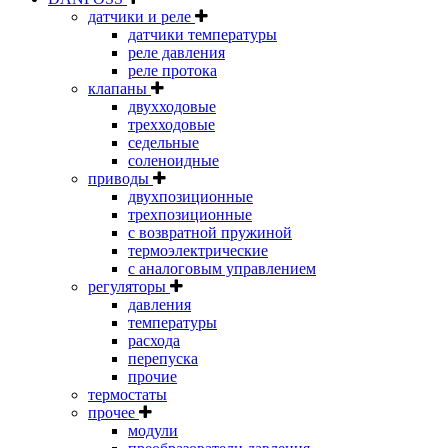
датчики и реле
датчики температуры
реле давления
реле протока
клапаны
двухходовые
трехходовые
седельные
соленоидные
приводы
двухпозиционные
трехпозиционные
с возвратной пружиной
термоэлектрические
с аналоговым управлением
регуляторы
давления
температуры
расхода
перепуска
прочие
термостаты
прочее
модули