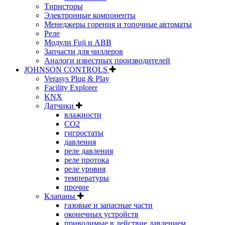
Тиристоры
Электронные компоненты
Менеджеры горения и топочные автоматы
Реле
Модули Fuji и ABB
Запчасти для чиллеров
Аналоги известных производителей
JOHNSON CONTROLS
Verasys Plug & Play
Facility Explorer
KNX
Датчики
влажности
CO2
гигростаты
давления
реле давления
реле протока
реле уровня
температуры
прочие
Клапаны
газовые и запасные части
оконечных устройств
приводимые в действие давлением