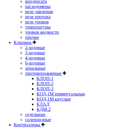
конденсата
расходомеры
реле давления
реле протока
реле уровня
температуры
уровня жидкости
прочие
Клапаны
2-ходовые
3-ходовые
4-ходовые
6-ходовые
зональные
противопожарные
КЛОП-1
КЛОП-2
КЛОП-3
КОД-1М прямоугольные
КОД-1М круглые
КЛАД
КДМ-2
седельные
соленоидные
Контроллеры