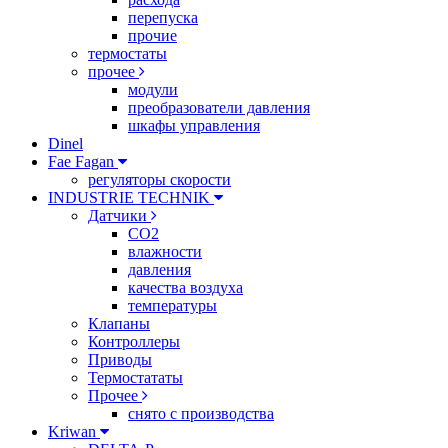
перепуска
прочие
термостаты
прочее
модули
преобразователи давления
шкафы управления
Dinel
Fae Fagan
регуляторы скорости
INDUSTRIE TECHNIK
Датчики
CO2
влажности
давления
качества воздуха
температуры
Клапаны
Контроллеры
Приводы
Термостататы
Прочее
снято с производства
Kriwan