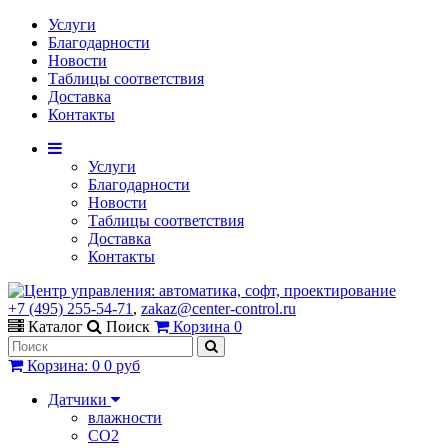
Услуги
Благодарности
Новости
Таблицы соответствия
Доставка
Контакты
Услуги
Благодарности
Новости
Таблицы соответствия
Доставка
Контакты
+7 (495) 255-54-71
,
zakaz@center-control.ru
Каталог
Поиск
Корзина
0
Корзина
:
0
0 руб
Датчики
влажности
CO2