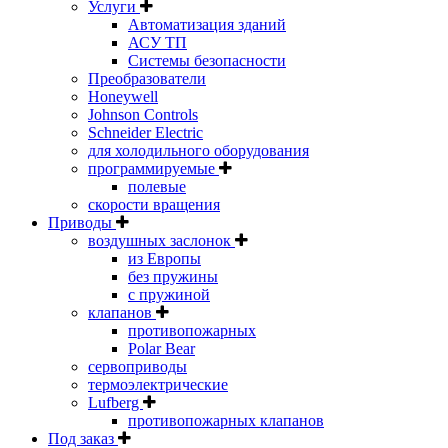
Услуги
Автоматизация зданий
АСУ ТП
Системы безопасности
Преобразователи
Honeywell
Johnson Controls
Schneider Electric
для холодильного оборудования
программируемые
полевые
скорости вращения
Приводы
воздушных заслонок
из Европы
без пружины
с пружиной
клапанов
противопожарных
Polar Bear
сервоприводы
термоэлектрические
Lufberg
противопожарных клапанов
Под заказ