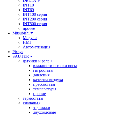
DELTA-P
INT10
INT69
INT100 серия
INT200 серия
INT500 серия
прочее
Mitsubishi
Модули
HMI
Автоматизация
Pixsys
SAUTER
датчики и реле
влажности и точки росы
гигростаты
давления
качества воздуха
прессостаты
температуры
прочие
термостаты
клапаны
задвижки
двухходовые