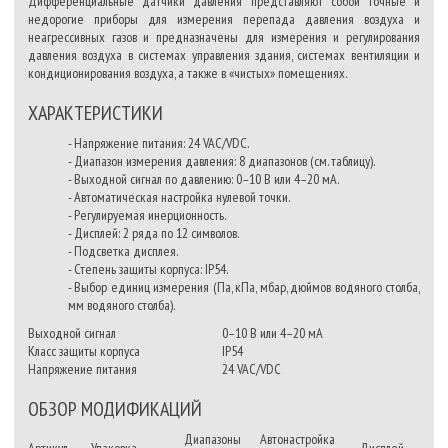
Дифференциальные датчики давления представляют собой точные и
недорогие приборы для измерения перепада давления воздуха и
неагрессивных газов и предназначены для измерения и регулирования
давления воздуха в системах управления здания, системах вентиляции и
кондиционирования воздуха, а также в «чистых» помещениях.
ХАРАКТЕРИСТИКИ
- Напряжение питания: 24 VAC/VDC.
- Диапазон измерения давления: 8 диапазонов (см. таблицу).
- Выходной сигнал по давлению: 0–10 В или 4–20 мА.
- Автоматическая настройка нулевой точки.
- Регулируемая инерционность.
- Дисплей: 2 ряда по 12 символов.
- Подсветка дисплея.
- Степень защиты корпуса: IP54.
- Выбор единиц измерения (Па, кПа, мбар, дюймов водяного столба,
мм водяного столба).
Выходной сигнал
0–10 В или 4–20 мА
Класс защиты корпуса
IP54
Напряжение питания
24 VAC/VDC
ОБЗОР МОДИФИКАЦИЙ
Диапазоны
Автонастройка
Артикул
Упаковка
Дисплей