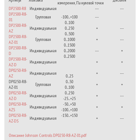
измерения, Па
нулевой точки
DP2500-R8
Индивидуальная
---
---
DP2500-R8-
Групповая
-100...+100
---
01
0...100
DP2500-R8-
Индивидуальная
0...250
+
---
AZ
0...500
DP2500-R8-
Групповая
0...1000
+
---
AZ-01
0...1500
DP2500-R8-
Индивидуальная
0...2000
---
+
D
0...2500
DP2500-R8-
Индивидуальная
+
+
AZ-D
DP0250-R8-
Индивидуальная
+
---
AZ
0...25
DP0250-R8-
0...50
Групповая
+
+
AZ-01
0...100
DP0250-R8-
0...250
Индивидуальная
+
---
AZ-D
-25...+25
DP0250-R8-
-50...+50
Индивидуальная
+
+
AZS
-100...+100
DP0250-R8-
-150...+150
Индивидуальная
+
---
AZ-DS
Описание Johnson Controls DP0250-R8-AZ-01.pdf