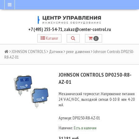
+7 (495) 255-54-71
,
zakaz@center-control.ru
Каталог
0
JOHNSON CONTROLS
Датчики
реле давления
Johnson Controls DP0250-
R8-AZ-01
JOHNSON CONTROLS DP0250-R8-
AZ-01
Механический термостат. Напряжение питания
24 V-AC/V-DC, выходной сигнал 0-10 В или 4-20
мА
Артикул:
DP0250-R8-AZ-01
Наличие:
Есть в наличии
31281 руб