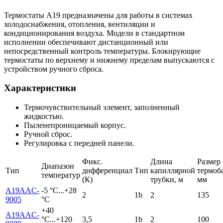
Термостаты А19 предназначены для работы в системах
холодоснабжения, отопления, вентиляции и
кондиционирования воздуха. Модели в стандартном
исполнении обеспечивают дистанционный или
непосредственный контроль температуры. Блокирующие
термостаты по верхнему и нижнему пределам выпускаются с
устройством ручного сброса.
Характеристики
Термочувствительный элемент, заполненный
жидкостью.
Пыленепроницаемый корпус.
Ручной сброс.
Регулировка с передней панели.
Фикс.
Длина
Размер
Диапазон
Тип
дифференциал
Тип
капиллярной
термоб
температур
(К)
трубки, м
мм
A19AAC-
-5 °С...+28
2
1b
2
135
9005
°С
+40
A19AAC-
°C...+120
3,5
1b
2
100