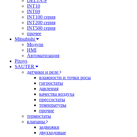
DELTA-P
INT10
INT69
INT100 серия
INT200 серия
INT500 серия
прочее
Mitsubishi
Модули
HMI
Автоматизация
Pixsys
SAUTER
датчики и реле
влажности и точки росы
гигростаты
давления
качества воздуха
прессостаты
температуры
прочие
термостаты
клапаны
задвижки
двухходовые