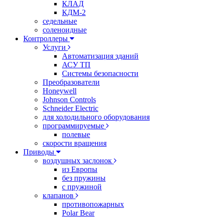
КЛАД
КДМ-2
седельные
соленоидные
Контроллеры
Услуги
Автоматизация зданий
АСУ ТП
Системы безопасности
Преобразователи
Honeywell
Johnson Controls
Schneider Electric
для холодильного оборудования
программируемые
полевые
скорости вращения
Приводы
воздушных заслонок
из Европы
без пружины
с пружиной
клапанов
противопожарных
Polar Bear