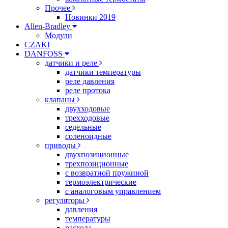
Прочее
Новинки 2019
Allen-Bradley
Модули
CZAKI
DANFOSS
датчики и реле
датчики температуры
реле давления
реле протока
клапаны
двухходовые
трехходовые
седельные
соленоидные
приводы
двухпозиционные
трехпозиционные
с возвратной пружиной
термоэлектрические
с аналоговым управлением
регуляторы
давления
температуры
расхода