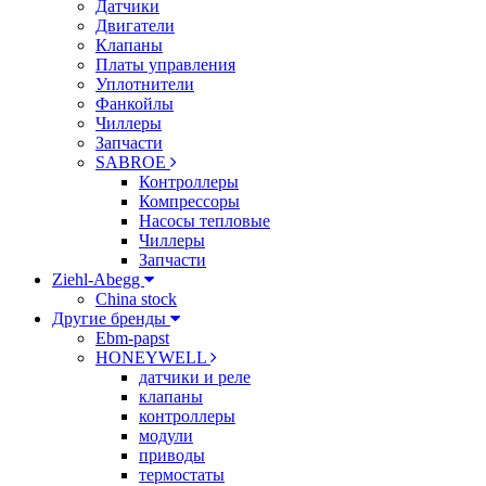
Датчики
Двигатели
Клапаны
Платы управления
Уплотнители
Фанкойлы
Чиллеры
Запчасти
SABROE
Контроллеры
Компрессоры
Насосы тепловые
Чиллеры
Запчасти
Ziehl-Abegg
China stock
Другие бренды
Ebm-papst
HONEYWELL
датчики и реле
клапаны
контроллеры
модули
приводы
термостаты