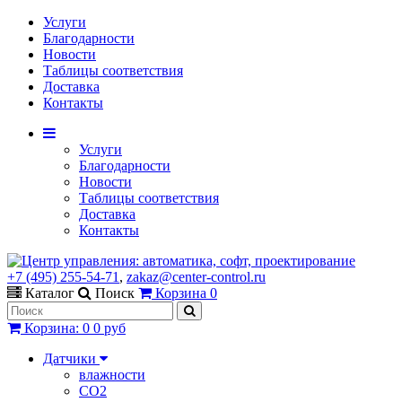
Услуги
Благодарности
Новости
Таблицы соответствия
Доставка
Контакты
Услуги
Благодарности
Новости
Таблицы соответствия
Доставка
Контакты
+7 (495) 255-54-71
,
zakaz@center-control.ru
Каталог
Поиск
Корзина
0
Корзина
:
0
0 руб
Датчики
влажности
CO2