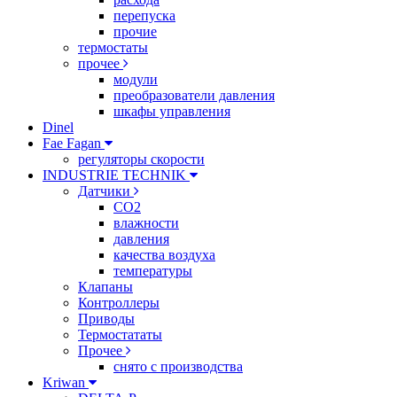
перепуска
прочие
термостаты
прочее
модули
преобразователи давления
шкафы управления
Dinel
Fae Fagan
регуляторы скорости
INDUSTRIE TECHNIK
Датчики
CO2
влажности
давления
качества воздуха
температуры
Клапаны
Контроллеры
Приводы
Термостататы
Прочее
снято с производства
Kriwan