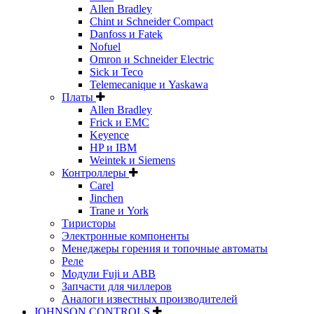
Allen Bradley
Chint и Schneider Compact
Danfoss и Fatek
Nofuel
Omron и Schneider Electric
Sick и Teco
Telemecanique и Yaskawa
Платы
Allen Bradley
Frick и EMC
Keyence
HP и IBM
Weintek и Siemens
Контроллеры
Carel
Jinchen
Trane и York
Тиристоры
Электронные компоненты
Менеджеры горения и топочные автоматы
Реле
Модули Fuji и ABB
Запчасти для чиллеров
Аналоги известных производителей
JOHNSON CONTROLS