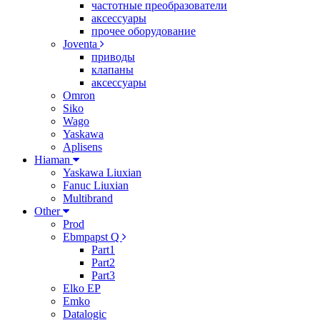
частотные преобразователи
аксессуары
прочее оборудование
Joventa
приводы
клапаны
аксессуары
Omron
Siko
Wago
Yaskawa
Aplisens
Hiaman
Yaskawa Liuxian
Fanuc Liuxian
Multibrand
Other
Prod
Ebmpapst Q
Part1
Part2
Part3
Elko EP
Emko
Datalogic