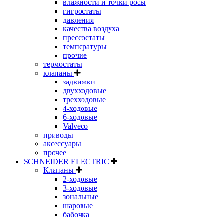
влажности и точки росы
гигростаты
давления
качества воздуха
прессостаты
температуры
прочие
термостаты
клапаны
задвижки
двухходовые
трехходовые
4-ходовые
6-ходовые
Valveco
приводы
аксессуары
прочее
SCHNEIDER ELECTRIC
Клапаны
2-ходовые
3-ходовые
зональные
шаровые
бабочка