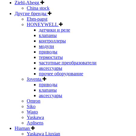
Ziehl-Abegg
China stock
Другие бренды
Ebm-papst
HONEYWELL
датчики и реле
клапаны
контроллеры
модули
приводы
термостаты
частотные преобразователи
аксессуары
прочее оборудование
Joventa
приводы
клапаны
аксессуары
Omron
Siko
Wago
Yaskawa
Aplisens
Hiaman
Yaskawa Liuxian