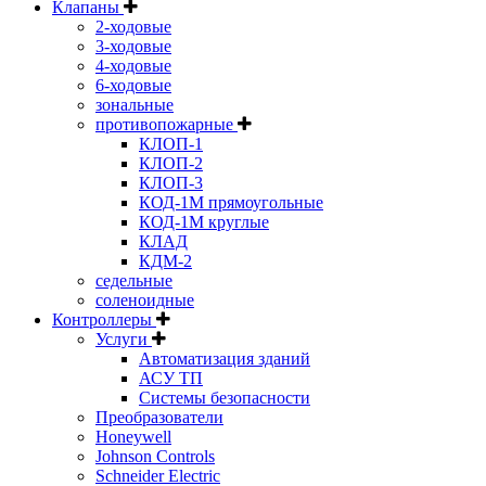
Клапаны
2-ходовые
3-ходовые
4-ходовые
6-ходовые
зональные
противопожарные
КЛОП-1
КЛОП-2
КЛОП-3
КОД-1М прямоугольные
КОД-1М круглые
КЛАД
КДМ-2
седельные
соленоидные
Контроллеры
Услуги
Автоматизация зданий
АСУ ТП
Системы безопасности
Преобразователи
Honeywell
Johnson Controls
Schneider Electric