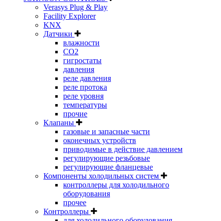
Verasys Plug & Play
Facility Explorer
KNX
Датчики
влажности
CO2
гигростаты
давления
реле давления
реле протока
реле уровня
температуры
прочие
Клапаны
газовые и запасные части
оконечных устройств
приводимые в действие давлением
регулирующие резьбовые
регулирующие фланцевые
Компоненты холодильных систем
контроллеры для холодильного
оборудования
прочее
Контроллеры
для холодильного оборудования