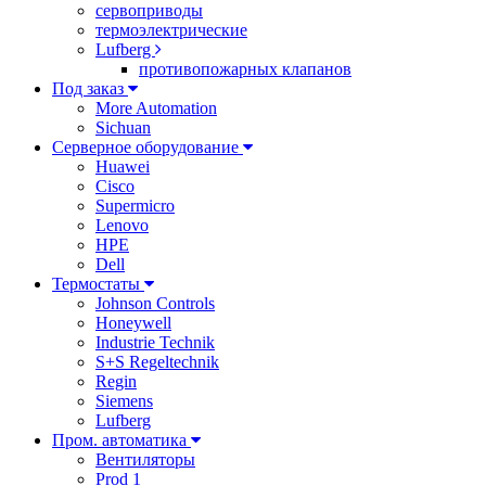
сервоприводы
термоэлектрические
Lufberg
противопожарных клапанов
Под заказ
More Automation
Sichuan
Серверное оборудование
Huawei
Cisco
Supermicro
Lenovo
HPE
Dell
Термостаты
Johnson Controls
Honeywell
Industrie Technik
S+S Regeltechnik
Regin
Siemens
Lufberg
Пром. автоматика
Вентиляторы
Prod 1