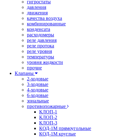
гигростаты
давления
движения
качества воздуха
комбинированные
конденсата
расходомеры
реле давления
реле протока
реле уровня
температуры
уровня жидкости
прочие
Клапаны
2-ходовые
3-ходовые
4-ходовые
6-ходовые
зональные
противопожарные
КЛОП-1
КЛОП-2
КЛОП-3
КОД-1М прямоугольные
КОД-1М круглые