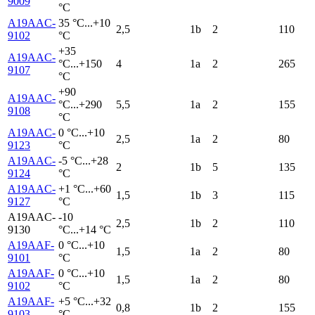
9009
°С
A19AAC-
35 °С...+10
2,5
1b
2
110
9102
°С
+35
A19AAC-
°C...+150
4
1a
2
265
9107
°С
+90
A19AAC-
°C...+290
5,5
1a
2
155
9108
°С
A19AAC-
0 °C...+10
2,5
1a
2
80
9123
°С
A19AAC-
-5 °С...+28
2
1b
5
135
9124
°С
A19AAC-
+1 °C...+60
1,5
1b
3
115
9127
°С
A19AAC-
-10
2,5
1b
2
110
9130
°С...+14 °С
A19AAF-
0 °C...+10
1,5
1a
2
80
9101
°С
A19AAF-
0 °C...+10
1,5
1a
2
80
9102
°С
A19AAF-
+5 °С...+32
0,8
1b
2
155
9103
°С