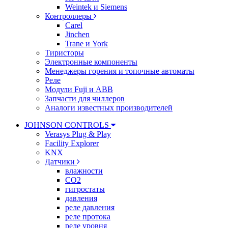
Weintek и Siemens
Контроллеры
Carel
Jinchen
Trane и York
Тиристоры
Электронные компоненты
Менеджеры горения и топочные автоматы
Реле
Модули Fuji и ABB
Запчасти для чиллеров
Аналоги известных производителей
JOHNSON CONTROLS
Verasys Plug & Play
Facility Explorer
KNX
Датчики
влажности
CO2
гигростаты
давления
реле давления
реле протока
реле уровня