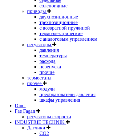
седельные
соленоидные
приводы
двухпозиционные
трехпозиционные
с возвратной пружиной
термоэлектрические
с аналоговым управлением
регуляторы
давления
температуры
расхода
перепуска
прочие
термостаты
прочее
модули
преобразователи давления
шкафы управления
Dinel
Fae Fagan
регуляторы скорости
INDUSTRIE TECHNIK
Датчики
CO2