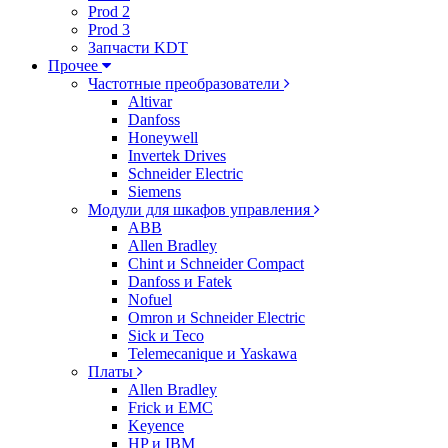
Prod 2
Prod 3
Запчасти KDT
Прочее
Частотные преобразователи
Altivar
Danfoss
Honeywell
Invertek Drives
Schneider Electric
Siemens
Модули для шкафов управления
ABB
Allen Bradley
Chint и Schneider Compact
Danfoss и Fatek
Nofuel
Omron и Schneider Electric
Sick и Teco
Telemecanique и Yaskawa
Платы
Allen Bradley
Frick и EMC
Keyence
HP и IBM