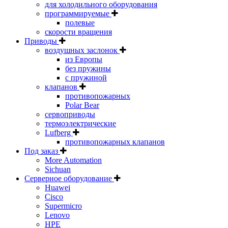
для холодильного оборудования
программируемые
полевые
скорости вращения
Приводы
воздушных заслонок
из Европы
без пружины
с пружиной
клапанов
противопожарных
Polar Bear
сервоприводы
термоэлектрические
Lufberg
противопожарных клапанов
Под заказ
More Automation
Sichuan
Серверное оборудование
Huawei
Cisco
Supermicro
Lenovo
HPE