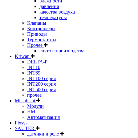
влажности
давления
качества воздуха
температуры
Клапаны
Контроллеры
Приводы
Термостататы
Прочее
снято с производства
Kriwan
DELTA-P
INT10
INT69
INT100 серия
INT200 серия
INT500 серия
прочее
Mitsubishi
Модули
HMI
Автоматизация
Pixsys
SAUTER
датчики и реле