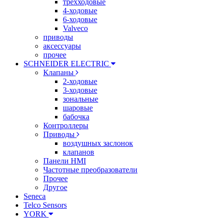
трехходовые
4-ходовые
6-ходовые
Valveco
приводы
аксессуары
прочее
SCHNEIDER ELECTRIC
Клапаны
2-ходовые
3-ходовые
зональные
шаровые
бабочка
Контроллеры
Приводы
воздушных заслонок
клапанов
Панели HMI
Частотные преобразователи
Прочее
Другое
Seneca
Telco Sensors
YORK