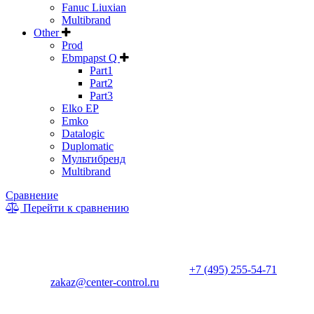
Fanuc Liuxian
Multibrand
Other
Prod
Ebmpapst Q
Part1
Part2
Part3
Elko EP
Emko
Datalogic
Duplomatic
Мультибренд
Multibrand
Сравнение
Перейти к сравнению
* Информация на сайте не является публичной офертой. Цены
и характеристики товаров могут быть изменены
производителем в одностороннем порядке. Актуальную цену
уточняйте у менеджеров по телефону
+7 (495) 255-54-71
, либо
по почте
zakaz@center-control.ru