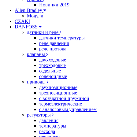
Новинки 2019
Allen-Bradley
Модули
CZAKI
DANFOSS
датчики и реле
датчики температуры
реле давления
реле протока
клапаны
двухходовые
трехходовые
седельные
соленоидные
приводы
двухпозиционные
трехпозиционные
с возвратной пружиной
термоэлектрические
с аналоговым управлением
регуляторы
давления
температуры
расхода
перепуска