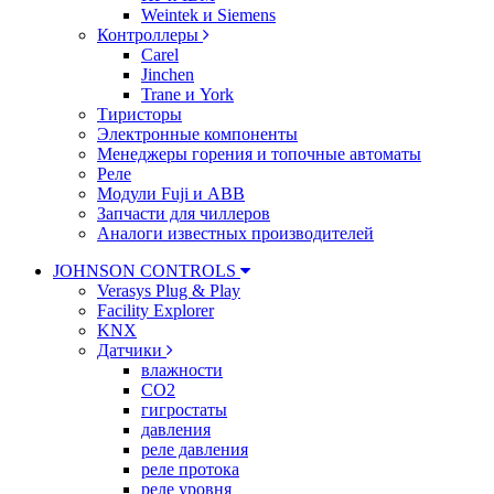
Weintek и Siemens
Контроллеры
Carel
Jinchen
Trane и York
Тиристоры
Электронные компоненты
Менеджеры горения и топочные автоматы
Реле
Модули Fuji и ABB
Запчасти для чиллеров
Аналоги известных производителей
JOHNSON CONTROLS
Verasys Plug & Play
Facility Explorer
KNX
Датчики
влажности
CO2
гигростаты
давления
реле давления
реле протока
реле уровня