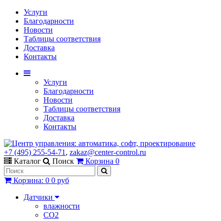
Услуги
Благодарности
Новости
Таблицы соответствия
Доставка
Контакты
Услуги
Благодарности
Новости
Таблицы соответствия
Доставка
Контакты
+7 (495) 255-54-71
,
zakaz@center-control.ru
Каталог
Поиск
Корзина
0
Корзина
:
0
0 руб
Датчики
влажности
CO2