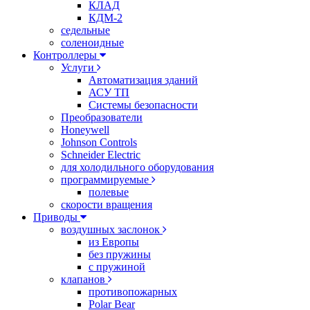
КЛАД
КДМ-2
седельные
соленоидные
Контроллеры
Услуги
Автоматизация зданий
АСУ ТП
Системы безопасности
Преобразователи
Honeywell
Johnson Controls
Schneider Electric
для холодильного оборудования
программируемые
полевые
скорости вращения
Приводы
воздушных заслонок
из Европы
без пружины
с пружиной
клапанов
противопожарных
Polar Bear