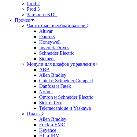
Prod 2
Prod 3
Запчасти KDT
Прочее
Частотные преобразователи
Altivar
Danfoss
Honeywell
Invertek Drives
Schneider Electric
Siemens
Модули для шкафов управления
ABB
Allen Bradley
Chint и Schneider Compact
Danfoss и Fatek
Nofuel
Omron и Schneider Electric
Sick и Teco
Telemecanique и Yaskawa
Платы
Allen Bradley
Frick и EMC
Keyence
HP и IBM