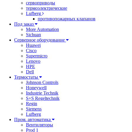
сервоприводы
термоэлектрические
Lufberg
противопожарных клапанов
Под заказ
More Automation
Sichuan
Серверное оборудование
Huawei
Cisco
Supermicro
Lenovo
HPE
Dell
Термостаты
Johnson Controls
Honeywell
Industrie Technik
S+S Regeltechnik
Regin
Siemens
Lufberg
Пром. автоматика
Вентиляторы
Prod 1