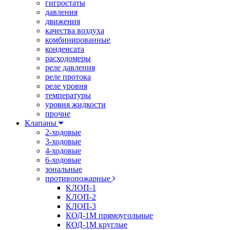
гигростаты
давления
движения
качества воздуха
комбинированные
конденсата
расходомеры
реле давления
реле протока
реле уровня
температуры
уровня жидкости
прочие
Клапаны
2-ходовые
3-ходовые
4-ходовые
6-ходовые
зональные
противопожарные
КЛОП-1
КЛОП-2
КЛОП-3
КОД-1М прямоугольные
КОД-1М круглые