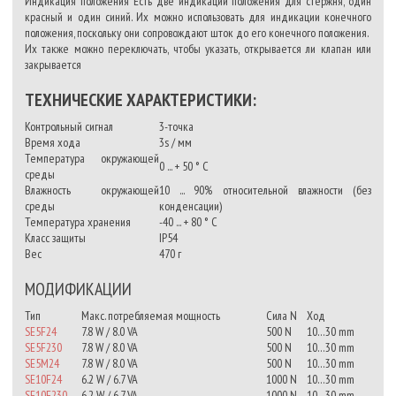
Индикация положения Есть две индикации положения для стержня, один
красный и один синий. Их можно использовать для индикации конечного
положения, поскольку они сопровождают шток до его конечного положения.
Их также можно переключать, чтобы указать, открывается ли клапан или
закрывается
ТЕХНИЧЕСКИЕ ХАРАКТЕРИСТИКИ:
Контрольный сигнал
3-точка
Время хода
3s / мм
Температура окружающей
0 ... + 50 ° C
среды
Влажность окружающей
10 ... 90% относительной влажности (без
среды
конденсации)
Температура хранения
-40 ... + 80 ° С
Класс защиты
IP54
Вес
470 г
МОДИФИКАЦИИ
Тип
Макс. потребляемая мощность
Сила N
Ход
SE5F24
7.8 W / 8.0 VA
500 N
10…30 mm
SE5F230
7.8 W / 8.0 VA
500 N
10…30 mm
SE5M24
7.8 W / 8.0 VA
500 N
10…30 mm
SE10F24
6.2 W / 6.7 VA
1000 N
10…30 mm
SE10F230
6.2 W / 6.7 VA
1000 N
10…30 mm