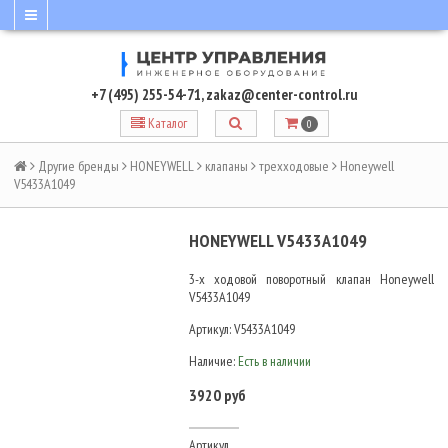
+7 (495) 255-54-71
,
zakaz@center-control.ru
Каталог
0
Другие бренды
HONEYWELL
клапаны
трехходовые
Honeywell
V5433A1049
HONEYWELL V5433A1049
3-х ходовой поворотный клапан Honeywell
V5433A1049
Артикул:
V5433A1049
Наличие:
Есть в наличии
3920 руб
Артикул