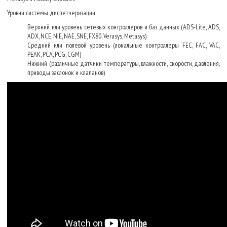
Уровни системы диспетчеризации:
Верхний или уровень сетевых контроллеров и баз данных (ADS-Lite, ADS,
ADX, NCE, NIE, NAE, SNE, FX80, Verasys, Metasys)
Средний или полевой уровень (локальные контроллеры FEC, FAC, VAC,
PEAK, PCA, PCG, CGM)
Нижний (различные датчики температуры, влажности, скорости, давления,
приводы заслонок и клапанов)