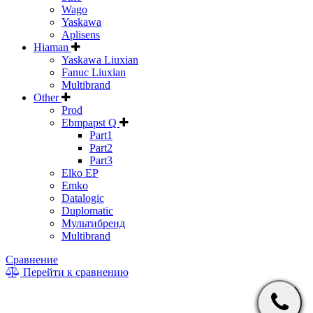
Wago
Yaskawa
Aplisens
Hiaman
Yaskawa Liuxian
Fanuc Liuxian
Multibrand
Other
Prod
Ebmpapst Q
Part1
Part2
Part3
Elko EP
Emko
Datalogic
Duplomatic
Мультибренд
Multibrand
Сравнение
Перейти к сравнению
* Информация на сайте не является публичной офертой. Цены
и характеристики товаров могут быть изменены