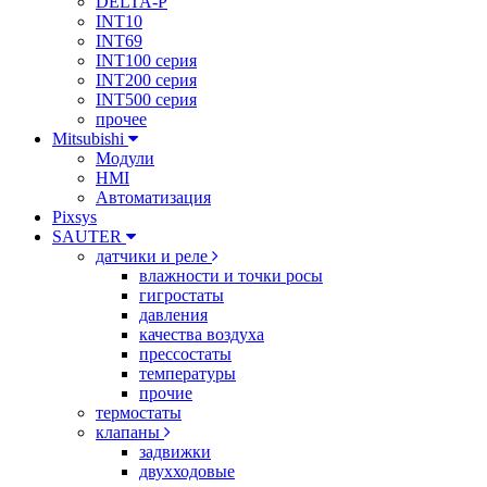
DELTA-P
INT10
INT69
INT100 серия
INT200 серия
INT500 серия
прочее
Mitsubishi
Модули
HMI
Автоматизация
Pixsys
SAUTER
датчики и реле
влажности и точки росы
гигростаты
давления
качества воздуха
прессостаты
температуры
прочие
термостаты
клапаны
задвижки
двухходовые