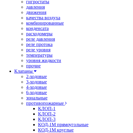
гигростаты
давления
движения
качества воздуха
комбинированные
конденсата
расходомеры
реле давления
реле протока
реле уровня
температуры
уровня жидкости
прочие
Клапаны
2-ходовые
3-ходовые
4-ходовые
6-ходовые
зональные
противопожарные
КЛОП-1
КЛОП-2
КЛОП-3
КОД-1М прямоугольные
КОД-1М круглые