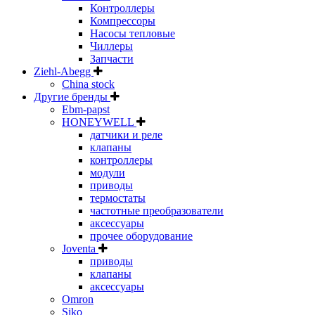
Контроллеры
Компрессоры
Насосы тепловые
Чиллеры
Запчасти
Ziehl-Abegg
China stock
Другие бренды
Ebm-papst
HONEYWELL
датчики и реле
клапаны
контроллеры
модули
приводы
термостаты
частотные преобразователи
аксессуары
прочее оборудование
Joventa
приводы
клапаны
аксессуары
Omron
Siko