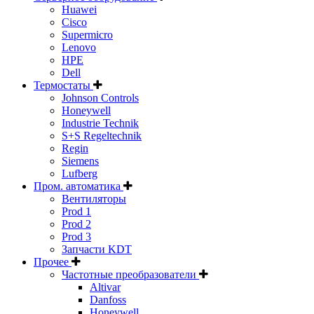
Huawei
Cisco
Supermicro
Lenovo
HPE
Dell
Термостаты
Johnson Controls
Honeywell
Industrie Technik
S+S Regeltechnik
Regin
Siemens
Lufberg
Пром. автоматика
Вентиляторы
Prod 1
Prod 2
Prod 3
Запчасти KDT
Прочее
Частотные преобразователи
Altivar
Danfoss
Honeywell