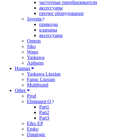
частотные преобразователи
аксессуары
прочее оборудование
Joventa
приводы
клапаны
аксессуары
Omron
Siko
Wago
Yaskawa
Aplisens
Hiaman
Yaskawa Liuxian
Fanuc Liuxian
Multibrand
Other
Prod
Ebmpapst Q
Part1
Part2
Part3
Elko EP
Emko
Datalogic