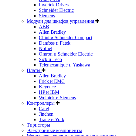
Invertek Drives
Schneider Electric
Siemens
Модули для шкафов управления
ABB
Allen Bradley
Chint и Schneider Compact
Danfoss и Fatek
Nofuel
Omron и Schneider Electric
Sick и Teco
Telemecanique и Yaskawa
Платы
Allen Bradley
Frick и EMC
Keyence
HP и IBM
Weintek и Siemens
Контроллеры
Carel
Jinchen
Trane и York
Тиристоры
Электронные компоненты
Менеджеры горения и топочные автоматы