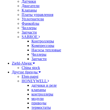
Датчики
Двигатели
Клапаны
Платы управления
Уплотнители
Фанкойлы
Чиллеры
Запчасти
SABROE
Контроллеры
Компрессоры
Насосы тепловые
Чиллеры
Запчасти
Ziehl-Abegg
China stock
Другие бренды
Ebm-papst
HONEYWELL
датчики и реле
клапаны
контроллеры
модули
приводы
термостаты