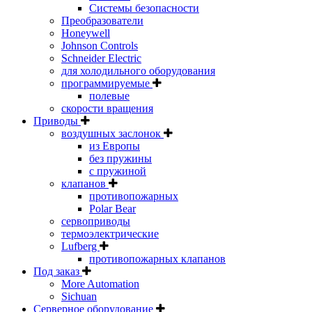
Системы безопасности
Преобразователи
Honeywell
Johnson Controls
Schneider Electric
для холодильного оборудования
программируемые
полевые
скорости вращения
Приводы
воздушных заслонок
из Европы
без пружины
с пружиной
клапанов
противопожарных
Polar Bear
сервоприводы
термоэлектрические
Lufberg
противопожарных клапанов
Под заказ
More Automation
Sichuan
Серверное оборудование