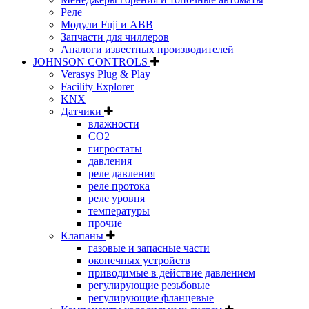
Реле
Модули Fuji и ABB
Запчасти для чиллеров
Аналоги известных производителей
JOHNSON CONTROLS
Verasys Plug & Play
Facility Explorer
KNX
Датчики
влажности
CO2
гигростаты
давления
реле давления
реле протока
реле уровня
температуры
прочие
Клапаны
газовые и запасные части
оконечных устройств
приводимые в действие давлением
регулирующие резьбовые
регулирующие фланцевые