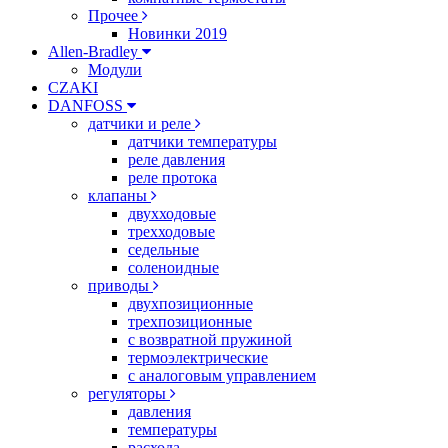
Прочее
Новинки 2019
Allen-Bradley
Модули
CZAKI
DANFOSS
датчики и реле
датчики температуры
реле давления
реле протока
клапаны
двухходовые
трехходовые
седельные
соленоидные
приводы
двухпозиционные
трехпозиционные
с возвратной пружиной
термоэлектрические
с аналоговым управлением
регуляторы
давления
температуры
расхода