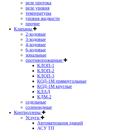
реле протока
реле уровня
температуры
уровня жидкости
прочие
Клапаны
2-ходовые
3-ходовые
4-ходовые
6-ходовые
зональные
противопожарные
КЛОП-1
КЛОП-2
КЛОП-3
КОД-1М прямоугольные
КОД-1М круглые
КЛАД
КДМ-2
седельные
соленоидные
Контроллеры
Услуги
Автоматизация зданий
АСУ ТП