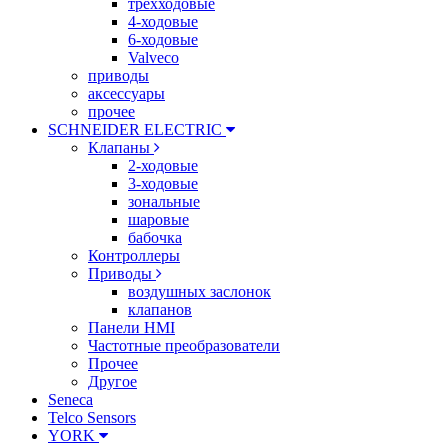
трехходовые
4-ходовые
6-ходовые
Valveco
приводы
аксессуары
прочее
SCHNEIDER ELECTRIC
Клапаны
2-ходовые
3-ходовые
зональные
шаровые
бабочка
Контроллеры
Приводы
воздушных заслонок
клапанов
Панели HMI
Частотные преобразователи
Прочее
Другое
Seneca
Telco Sensors
YORK