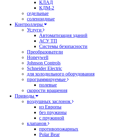
КЛАД
КДМ-2
седельные
соленоидные
Контроллеры
Услуги
Автоматизация зданий
АСУ ТП
Системы безопасности
Преобразователи
Honeywell
Johnson Controls
Schneider Electric
для холодильного оборудования
программируемые
полевые
скорости вращения
Приводы
воздушных заслонок
из Европы
без пружины
с пружиной
клапанов
противопожарных
Polar Bear