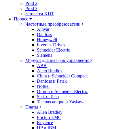
Prod 2
Prod 3
Запчасти KDT
Прочее
Частотные преобразователи
Altivar
Danfoss
Honeywell
Invertek Drives
Schneider Electric
Siemens
Модули для шкафов управления
ABB
Allen Bradley
Chint и Schneider Compact
Danfoss и Fatek
Nofuel
Omron и Schneider Electric
Sick и Teco
Telemecanique и Yaskawa
Платы
Allen Bradley
Frick и EMC
Keyence
HP и IBM