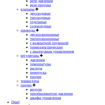
реле давления
реле протока
клапаны
двухходовые
трехходовые
седельные
соленоидные
приводы
двухпозиционные
трехпозиционные
с возвратной пружиной
термоэлектрические
с аналоговым управлением
регуляторы
давления
температуры
расхода
перепуска
прочие
термостаты
прочее
модули
преобразователи давления
шкафы управления
Dinel