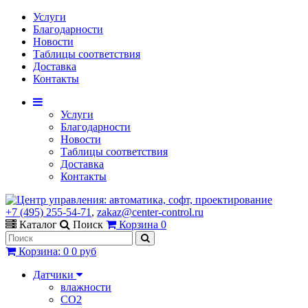
Услуги
Благодарности
Новости
Таблицы соответствия
Доставка
Контакты
Услуги
Благодарности
Новости
Таблицы соответствия
Доставка
Контакты
+7 (495) 255-54-71
,
zakaz@center-control.ru
Каталог
Поиск
Корзина
0
Корзина
:
0
0 руб
Датчики
влажности
CO2