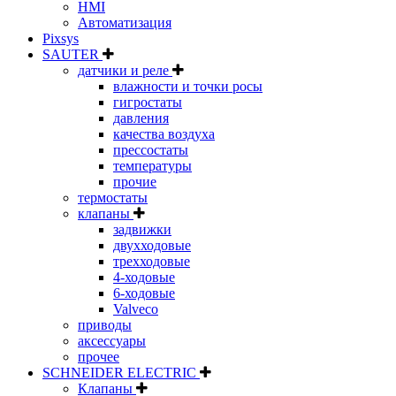
HMI
Автоматизация
Pixsys
SAUTER
датчики и реле
влажности и точки росы
гигростаты
давления
качества воздуха
прессостаты
температуры
прочие
термостаты
клапаны
задвижки
двухходовые
трехходовые
4-ходовые
6-ходовые
Valveco
приводы
аксессуары
прочее
SCHNEIDER ELECTRIC
Клапаны