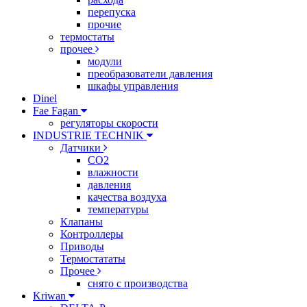
перепуска
прочие
термостаты
прочее
модули
преобразователи давления
шкафы управления
Dinel
Fae Fagan
регуляторы скорости
INDUSTRIE TECHNIK
Датчики
CO2
влажности
давления
качества воздуха
температуры
Клапаны
Контроллеры
Приводы
Термостататы
Прочее
снято с производства
Kriwan