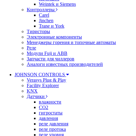
Weintek и Siemens
Контроллеры
Carel
Jinchen
Trane и York
Тиристоры
Электронные компоненты
Менеджеры горения и топочные автоматы
Реле
Модули Fuji и ABB
Запчасти для чиллеров
Аналоги известных производителей
JOHNSON CONTROLS
Verasys Plug & Play
Facility Explorer
KNX
Датчики
влажности
CO2
гигростаты
давления
реле давления
реле протока
реле уровня