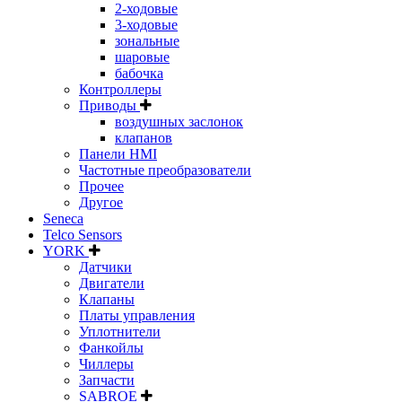
2-ходовые
3-ходовые
зональные
шаровые
бабочка
Контроллеры
Приводы
воздушных заслонок
клапанов
Панели HMI
Частотные преобразователи
Прочее
Другое
Seneca
Telco Sensors
YORK
Датчики
Двигатели
Клапаны
Платы управления
Уплотнители
Фанкойлы
Чиллеры
Запчасти
SABROE