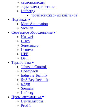
сервоприводы
термоэлектрические
Lufberg
противопожарных клапанов
Под заказ
More Automation
Sichuan
Серверное оборудование
Huawei
Cisco
Supermicro
Lenovo
HPE
Dell
Термостаты
Johnson Controls
Honeywell
Industrie Technik
S+S Regeltechnik
Regin
Siemens
Lufberg
Пром. автоматика
Вентиляторы
Prod 1