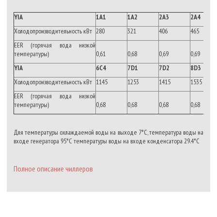
YIA
1A1
1A2
2A3
2A4
Холодопроизводительность кВт
280
321
406
465
EER (горячая вода низкой
температуры)
0,61
0,68
0,69
0,69
YIA
6C4
7D1
7D2
8D3
Холодопроизводительность кВт
1145
1253
1415
1535
EER (горячая вода низкой
температуры)
0,68
0,68
0,68
0,68
Для температуры охлаждаемой воды на выходе 7°C, температура воды на
входе генератора 95°C температуры воды на входе конденсатора 29.4°C
Полное описание чиллеров