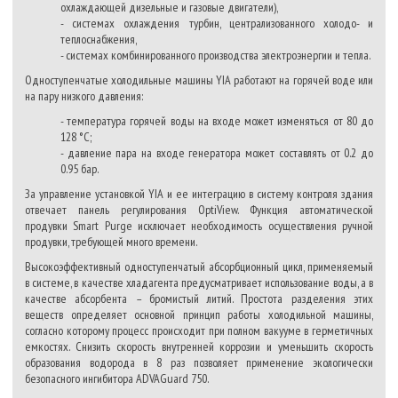
охлаждающей дизельные и газовые двигатели),
- системах охлаждения турбин, централизованного холодо- и
теплоснабжения,
- системах комбинированного производства электроэнергии и тепла.
Одноступенчатые холодильные машины YIA работают на горячей воде или
на пару низкого давления:
- температура горячей воды на входе может изменяться от 80 до
128 °C;
- давление пара на входе генератора может составлять от 0.2 до
0.95 бар.
За управление установкой YIA и ее интеграцию в систему контроля здания
отвечает панель регулирования OptiView. Функция автоматической
продувки Smart Purge исключает необходимость осуществления ручной
продувки, требующей много времени.
Высокоэффективный одноступенчатый абсорбционный цикл, применяемый
в системе, в качестве хладагента предусматривает использование воды, а в
качестве абсорбента – бромистый литий. Простота разделения этих
веществ определяет основной принцип работы холодильной машины,
согласно которому процесс происходит при полном вакууме в герметичных
емкостях. Снизить скорость внутренней коррозии и уменьшить скорость
образования водорода в 8 раз позволяет применение экологически
безопасного ингибитора ADVAGuard 750.